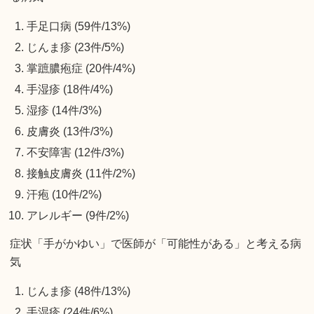
手足口病 (59件/13%)
じんま疹 (23件/5%)
掌蹠膿疱症 (20件/4%)
手湿疹 (18件/4%)
湿疹 (14件/3%)
皮膚炎 (13件/3%)
不安障害 (12件/3%)
接触皮膚炎 (11件/2%)
汗疱 (10件/2%)
アレルギー (9件/2%)
症状「手がかゆい」で医師が「可能性がある」と考える病
気
じんま疹 (48件/13%)
手湿疹 (24件/6%)