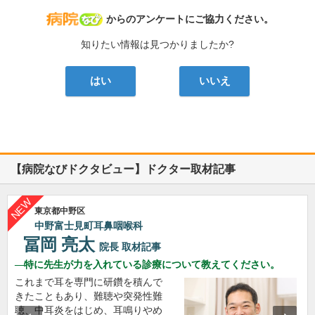
病院なび
からのアンケートにご協力ください。
知りたい情報は見つかりましたか?
はい
いいえ
【病院なびドクタビュー】ドクター取材記事
東京都中野区
中野富士見町耳鼻咽喉科
冨岡 亮太
院長
取材記事
特に先生が力を入れている診療について教えてください。
これまで耳を専門に研鑽を積んで
きたこともあり、難聴や突発性難
聴、中耳炎をはじめ、耳鳴りやめ