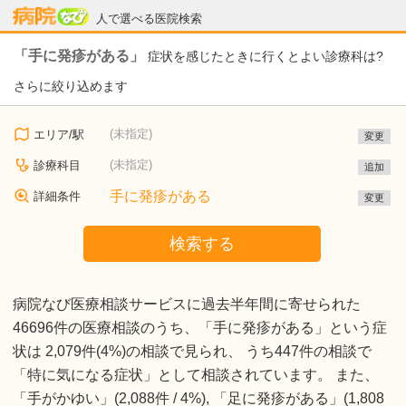
病院なび
人で選べる医院検索
「手に発疹がある」
症状を感じたときに行くとよい診療科は?
さらに絞り込めます
(未指定)
エリア/駅
変更
(未指定)
診療科目
追加
手に発疹がある
詳細条件
変更
検索する
病院なび医療相談サービスに過去半年間に寄せられた
46696件の医療相談のうち、「手に発疹がある」という症
状は 2,079件(4%)の相談で見られ、 うち447件の相談で
「特に気になる症状」として相談されています。 また、
「手がかゆい」(2,088件 / 4%), 「足に発疹がある」(1,808