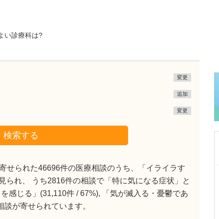
よい診療科は?
変更
追加
変更
検索する
せられた46696件の医療相談のうち、「イライラす
東京都中野区
相談で見られ、 うち2816件の相談で「特に気になる症状」と
中野富士見町耳鼻咽喉科
る」(31,110件 / 67%), 「気が滅入る・憂鬱であ
冨岡 亮太
院長
取材記事
数多く相談が寄せられています。
特に先生が力を入れている診療について教えて