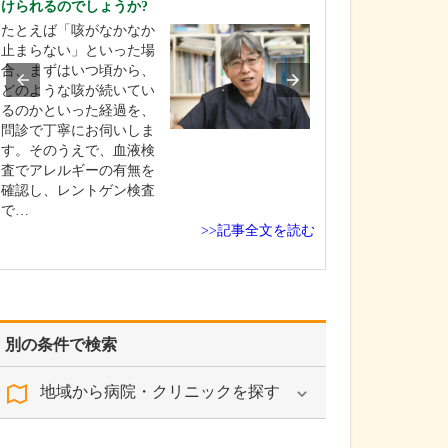
けられるのでしょうか?
ましいでしょうか
たとえば「咳がなかなか
一概には申し上
止まらない」といった場
いのですが、胃
合、まずはいつ頃から、
必要なケースと
どのような咳が続いてい
胃痛や胃もたれ
るのかといった経過を、
方、食欲不振や
問診で丁寧にお伺いしま
減少が見られる
す。そのうえで、血液検
て胸焼けやのど
査でアレルギーの有無を
がある方です。
確認し、レントゲン検査
康診断で何らか
で…
受け…
>>記事全文を読む
別の条件で検索
地域から病院・クリニックを探す