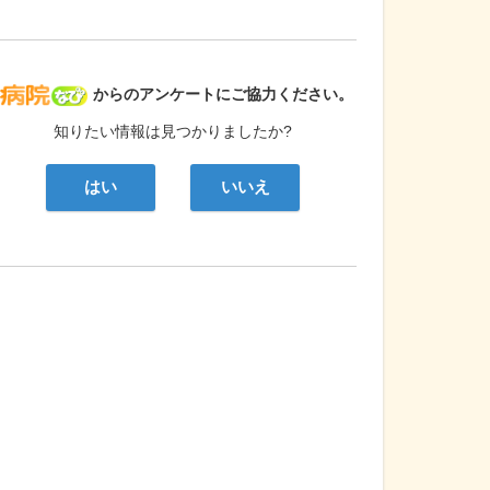
病院なび
からのアンケートにご協力ください。
知りたい情報は見つかりましたか?
はい
いいえ