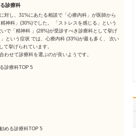
ください。
る診療科
これまで耳を専門に研鑽
に対し、31%にあたる相談で「心療内科」が医師から
を積んできたこともあ
り、難聴や突発性難聴、
精神科」(30%)でした。 「ストレスを感じる」という
中耳炎をはじめ、耳鳴り
 次いで「精神科 」(28%)が受診すべき診療科として挙げ
やめまいなどの診断・治
という症状 では、心療内科 (33%)が最も多く、 次い
療には特に力を入れてい
ます。難聴は原因によっ
として挙げられています。
て治療法が異なるため、
合わせて診療科を選ぶのが良いようです。
まずは詳しい検査で「ど
こに…
診療科TOP 5
>>記事全文を読む
める診療科TOP 5