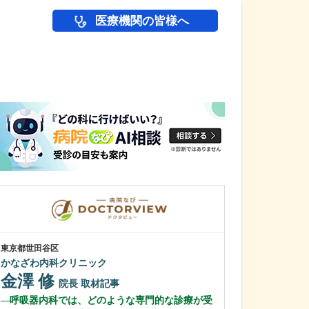
医療機関の皆様へ
医師(ドクター)の
東京都世田谷区
埼玉県桶川市
かなざわ内科クリニック
桶川中央クリニ
金澤 修
森田 宏
院長
取材記事
院
呼吸器内科では、どのような専門的な診療が受
内視鏡検査は、