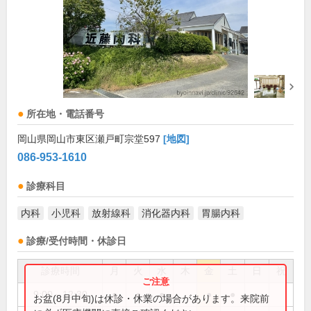
所在地・電話番号
岡山県岡山市東区瀬戸町宗堂597
[地図]
086-953-1610
診療科目
内科
小児科
放射線科
消化器内科
胃腸内科
診療/受付時間・休診日
診療時間
月
火
水
木
金
土
日
祝
9:00～12:30
●
●
●
●
●
お盆(8月中旬)は休診・休業の場合があります。来院前