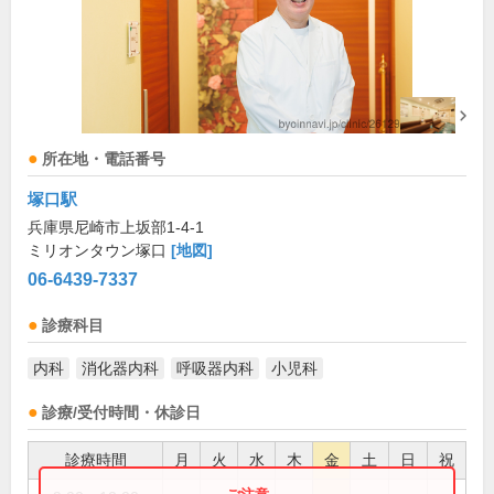
所在地・電話番号
塚口駅
兵庫県尼崎市上坂部1-4-1
ミリオンタウン塚口
[地図]
06-6439-7337
診療科目
内科
消化器内科
呼吸器内科
小児科
診療/受付時間・休診日
診療時間
月
火
水
木
金
土
日
祝