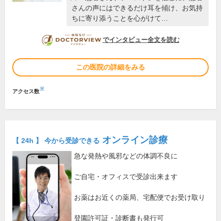
さんの声にはできるだけ耳を傾け、お気持
ちに寄り添うことを心がけて…
DOCTORVIEW
でインタビュー全文を読む
この医院の詳細をみる
※
アクセス数
オンライン診療
【 24h 】 今から受診できる
急な発熱や風邪などの体調不良に
ご自宅・オフィスで受診出来ます
お薬はお近くの薬局、宅配便でお受け取り
登園許可証・診断書も発行可