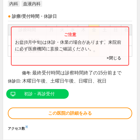
内科
血液内科
診療/受付時間・休診日
診療時間
月
火
水
木
金
土
日
祝
9:00～13:00
●
●
●
●
●
●
お盆(8月中旬)は休診・休業の場合があります。来院前
に必ず医療機関に直接ご確認ください。
15:00～19:00
●
●
●
●
×閉じる
最終受付時間は診察時間終了の15分前まで
備考:
木曜日午後、土曜日午後、日曜日、祝日
休診日:
初診・再診受付
この医院の詳細をみる
※
アクセス数