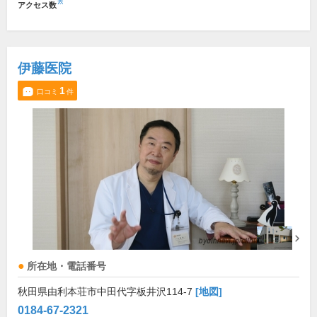
※
アクセス数
伊藤医院
1
口コミ
件
所在地・電話番号
秋田県由利本荘市中田代字板井沢114-7
[地図]
0184-67-2321