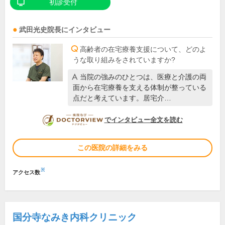
初診受付
武田光史
院長
にインタビュー
高齢者の在宅療養支援について、どのよ
うな取り組みをされていますか?
当院の強みのひとつは、医療と介護の両
面から在宅療養を支える体制が整っている
点だと考えています。居宅介…
DOCTORVIEW
でインタビュー全文を読む
この医院の詳細をみる
※
アクセス数
国分寺なみき内科クリニック