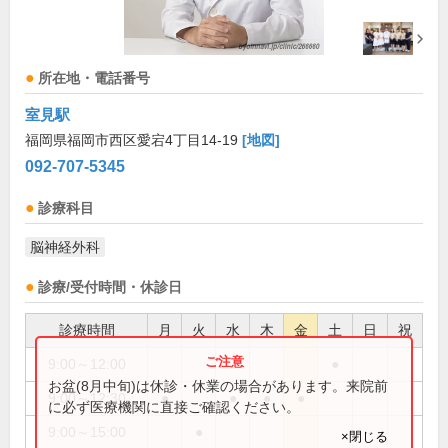
所在地・電話番号
室見駅
福岡県福岡市西区愛宕4丁目14-19
[地図]
092-707-5345
診療科目
脳神経外科
診療/受付時間・休診日
診療時間
月
火
水
木
金
土
日
祝
9:00～12:00
●
お盆(8月中旬)は休診・休業の場合があります。来院前
9:00～12:30
●
●
●
●
に必ず医療機関に直接ご確認ください。
9:00～15:00
●
×閉じる