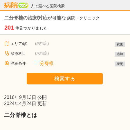
病院なび
人で選べる医院検索
二分脊椎の治療/対応が可能な
病院・クリニック
201
件見つかりました
(未指定)
エリア/駅
変更
(未指定)
診療科目
追加
二分脊椎
詳細条件
変更
検索する
2016年9月13日 公開
2024年4月24日 更新
二分脊椎とは