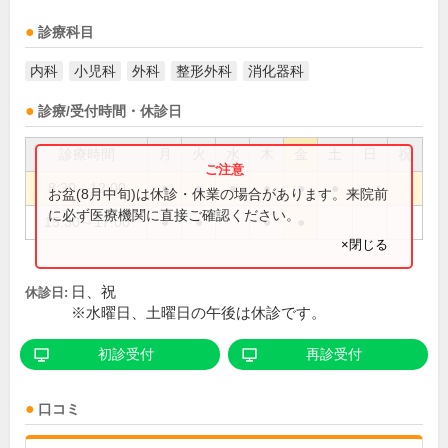
診療科目
内科
小児科
外科
整形外科
消化器科
診療/受付時間・休診日
診療時間
月
火
水
木
金
土
日
祝
8:30～12:00
●
●
●
●
●
●
お盆(8月中旬)は休診・休業の場合があります。来院前
に必ず医療機関に直接ご確認ください。
15:30～17:00
●
●
●
●
×閉じる
日、祝
休診日:
※水曜日、土曜日の午後は休診です。
初診受付
再診受付
口コミ