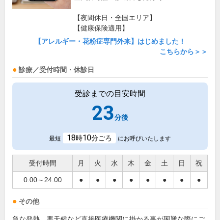
【夜間休日・全国エリア】
【健康保険適用】
【アレルギー・花粉症専門外来】はじめました！
こちらから＞＞
診療／受付時間・休診日
受診までの目安時間
23
分後
18
10
時
分ごろ
最短
にお呼びいたします
受付時間
月
火
水
木
金
土
日
祝
0:00～24:00
●
●
●
●
●
●
●
●
その他
急な発熱、悪天候など直接医療機関に掛かる事が困難な際にご