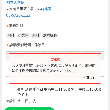
都立大学駅
東京都目黒区八雲3-5-3
[地図]
03-5726-1122
診療科目
内科
小児科
外科
放射線科
診療/受付時間・休診日
診療時間
月
火
水
木
金
土
日
祝
9:00～12:00
●
●
●
●
●
お盆(8月中旬)は休診・休業の場合があります。来院前
に必ず医療機関に直接ご確認ください。
15:30～18:30
●
●
●
●
×閉じる
診療受付は午前中は11:30まで、午後は18:00ま
備考:
でです。
水、日、祝
休診日: