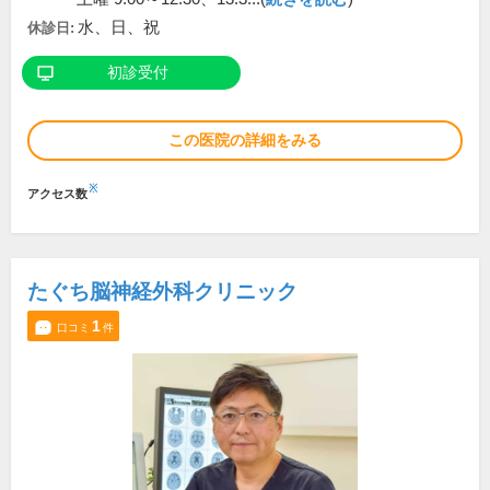
水、日、祝
休診日:
初診受付
この医院の詳細をみる
※
アクセス数
たぐち脳神経外科クリニック
1
口コミ
件