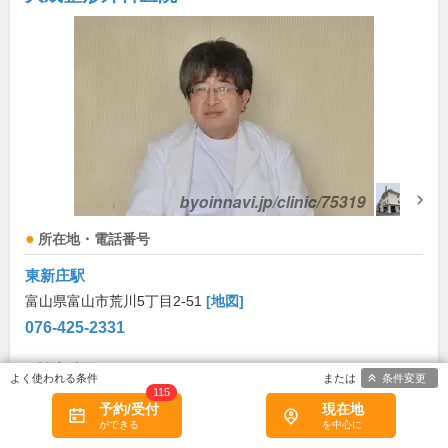
所在地・電話番号
東新庄駅
富山県富山市荒川5丁目2-51
[地図]
076-425-2331
診療科目
条件変更
115
リウマチ科
整形外科
リハビリテーション科
予約/受付
現在地