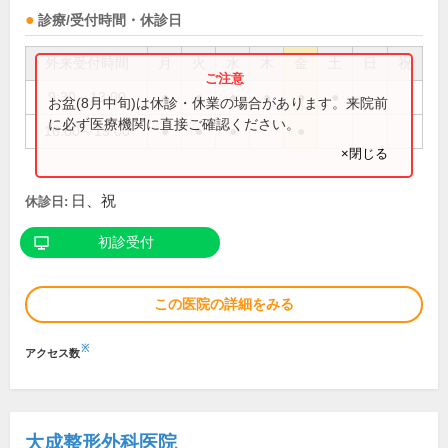
診療/受付時間・休診日
外来受付時間
月
火
水
木
金
土
日
祝
9:30～13:00
●
●
●
●
●
●
お盆(8月中旬)は休診・休業の場合があります。来院前
に必ず医療機関に直接ご確認ください。
16:00～19:00
●
●
●
●
×閉じる
日、祝
休診日:
初診受付
この医院の詳細をみる
※
アクセス数
大成整形外科医院