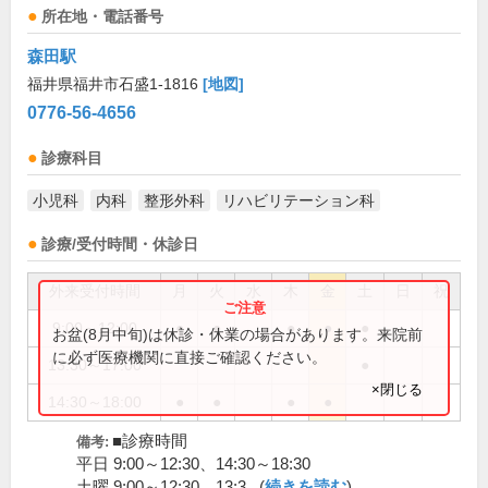
所在地・電話番号
森田駅
福井県福井市石盛1-1816
[地図]
0776-56-4656
診療科目
小児科
内科
整形外科
リハビリテーション科
診療/受付時間・休診日
外来受付時間
月
火
水
木
金
土
日
祝
9:00～12:00
●
●
●
●
●
お盆(8月中旬)は休診・休業の場合があります。来院前
に必ず医療機関に直接ご確認ください。
13:30～17:00
●
×閉じる
14:30～18:00
●
●
●
●
■診療時間
備考:
平日 9:00～12:30、14:30～18:30
土曜 9:00～12:30、13:3...(
続きを読む
)