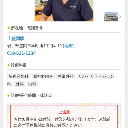
所在地・電話番号
上盛岡駅
岩手県盛岡市本町通1丁目4-19
[地図]
019-621-1234
診療科目
脳神経外科
脳神経内科
整形外科
リハビリテーション
科
外科
内科
診療/受付時間・休診日
外来受付時間
月
火
水
木
金
土
日
祝
8:45～12:00
●
●
●
●
●
お盆(8月中旬)は休診・休業の場合があります。来院前
に必ず医療機関に直接ご確認ください。
14:00～17:15
●
●
●
●
●