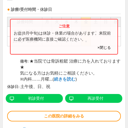
診療/受付時間・休診日
診療時間
月
火
水
木
金
土
日
祝
9:00～12:00
●
●
●
●
●
●
お盆(8月中旬)は休診・休業の場合があります。来院前
に必ず医療機関に直接ご確認ください。
16:00～19:00
●
●
●
●
●
×閉じる
★当院では骨訴粗鬆 治療に力を入れております
備考:
★
気になる方はお気軽にご相談ください。
※内科……月曜...(
続きを読む
)
土午後、日、祝
休診日:
初診受付
再診受付
この医院の詳細をみる