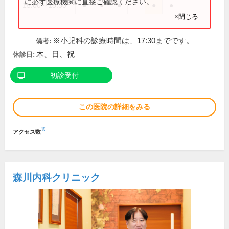
に必ず医療機関に直接ご確認ください。
15:00～18:30
●
●
●
●
●
×閉じる
※小児科の診療時間は、17:30までです。
備考:
木、日、祝
休診日:
初診受付
この医院の詳細をみる
※
アクセス数
森川内科クリニック