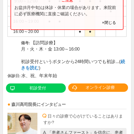
9:00～12:00
●
●
●
●
●
お盆(8月中旬)は休診・休業の場合があります。来院前
10:00～13:00
●
に必ず医療機関に直接ご確認ください。
16:00～19:00
●
●
×閉じる
16:00～20:00
●
●
【訪問診療】
備考:
月・火・木・金 13:00～16:00
初診受付というボタンから24時間いつでも初診...(
続
きを読む
)
水、祝、年末年始
休診日:
オンライン診療
初診受付
森川髙司
院長
にインタビュー
日々の診療で心がけていることはありま
すか?
「患者さんファースト」を信念に、患者