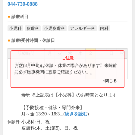
044-739-0888
診療科目
小児科
皮膚科
小児皮膚科
アレルギー科
内科
診療/受付時間・休診日
診療時間
月
火
水
木
金
土
日
祝
9:00～12:00
●
●
●
●
●
●
お盆(8月中旬)は休診・休業の場合があります。来院前
に必ず医療機関に直接ご確認ください。
16:30～18:30
●
●
●
●
●
×閉じる
※上記表は【小児科】のお時間となります
備考:
【予防接種・健診・専門外来】
月～金 13:30～16:3...(
続きを読む
)
小児科:日、祝
休診日:
皮膚科:木、土(第5)、日、祝