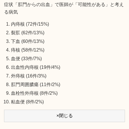
症状「肛門からの出血」で医師が「可能性がある」と考え
る病気
内痔核 (72件/15%)
裂肛 (62件/13%)
下血 (60件/13%)
痔核 (58件/12%)
血便 (33件/7%)
出血性内痔核 (19件/4%)
外痔核 (16件/3%)
肛門周囲膿瘍 (11件/2%)
血栓性外痔核 (8件/2%)
粘血便 (8件/2%)
×閉じる