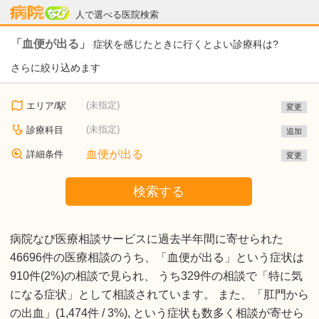
病院なび
人で選べる医院検索
「血便が出る」
症状を感じたときに行くとよい診療科は?
さらに絞り込めます
(未指定)
エリア/駅
変更
(未指定)
診療科目
追加
血便が出る
詳細条件
変更
検索する
病院なび医療相談サービスに過去半年間に寄せられた
46696件の医療相談のうち、「血便が出る」という症状は
910件(2%)の相談で見られ、 うち329件の相談で「特に気
になる症状」として相談されています。 また、「肛門から
の出血」(1,474件 / 3%), という症状も数多く相談が寄せら