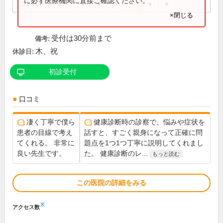
に必ず医療機関に直接ご確認ください。
15:00～18:00
●
●
●
●
●
×閉じる
受付は30分前まで
備考:
木、祝
休診日:
初診受付
口コミ
凄く丁寧で僕ら
健康診断時の診察で、悩みや症状を
患者の目線で考え
話すと、すごく親身になって正確に問
てくれる。 非常に
題点を1つ1つ丁寧に説明してくれまし
良い先生です。
た。 健康診断のレ...
もっと読む
この医院の詳細をみる
※
アクセス数