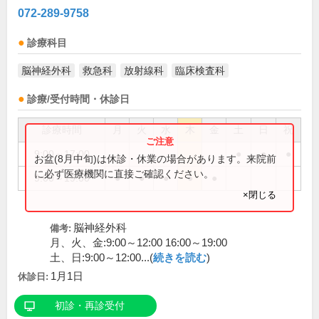
072-289-9758
診療科目
脳神経外科
救急科
放射線科
臨床検査科
診療/受付時間・休診日
診療時間
月
火
水
木
金
土
日
祝
9:00～17:00
●
●
●
お盆(8月中旬)は休診・休業の場合があります。来院前
に必ず医療機関に直接ご確認ください。
9:00～19:00
●
●
●
●
●
×閉じる
脳神経外科
備考:
月、火、金:9:00～12:00 16:00～19:00
土、日:9:00～12:00...(
続きを読む
)
1月1日
休診日:
初診・再診受付