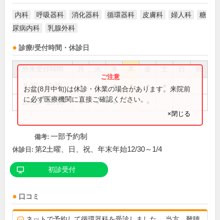
内科
呼吸器科
消化器科
循環器科
皮膚科
婦人科
糖
尿病内科
乳腺外科
診療/受付時間・休診日
外来受付時間
月
火
水
木
金
土
日
祝
8:30～12:30
●
●
●
●
●
●
お盆(8月中旬)は休診・休業の場合があります。来院前
に必ず医療機関に直接ご確認ください。
13:30～16:30
●
●
●
●
●
×閉じる
一部予約制
備考:
第2土曜、日、祝、年末年始12/30～1/4
休診日:
初診受付
口コミ
ネットで予約して循環器科を受診しました。 当方、難聴