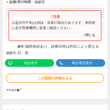
診療/受付時間・休診日
外来受付時間
月
火
水
木
金
土
日
祝
8:30～12:30
●
●
●
●
●
●
お盆(8月中旬)は休診・休業の場合があります。来院前
に必ず医療機関に直接ご確認ください。
14:30～17:30
●
●
●
●
●
×閉じる
臨時休診あり、診療日時は科目により異なる
備考:
日、祝
休診日:
初診受付
再診電話受付
この医院の詳細をみる
※
アクセス数