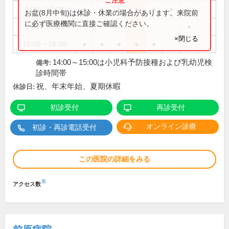
9:00～12:00
●
●
●
●
●
●
お盆(8月中旬)は休診・休業の場合があります。来院前
に必ず医療機関に直接ご確認ください。
9:00～13:00
●
×閉じる
15:00～18:00
●
●
●
●
●
14:00～15:00は小児科予防接種および乳幼児検
備考:
診時間帯
祝、年末年始、夏期休暇
休診日:
初診受付
再診受付
オンライン診療
初診・再診電話受付
この医院の詳細をみる
※
アクセス数