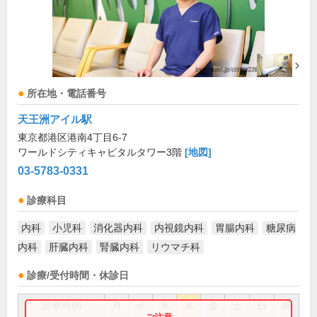
所在地・電話番号
天王洲アイル駅
東京都港区港南4丁目6-7
ワールドシティキャピタルタワー3階
[地図]
03-5783-0331
診療科目
内科
小児科
消化器内科
内視鏡内科
胃腸内科
糖尿病
内科
肝臓内科
腎臓内科
リウマチ科
診療/受付時間・休診日
診療時間
月
火
水
木
金
土
日
祝