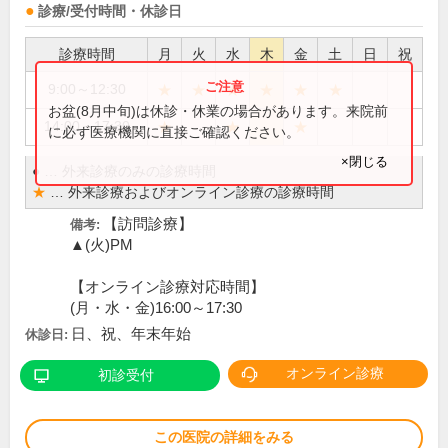
診療/受付時間・休診日
診療時間
月
火
水
木
金
土
日
祝
★
★
★
★
★
★
9:00～12:30
お盆(8月中旬)は休診・休業の場合があります。来院前
★
★
★
14:00～17:30
に必ず医療機関に直接ご確認ください。
×閉じる
●
…
外来診療のみの診療時間
★
…
外来診療およびオンライン診療の診療時間
【訪問診療】
備考:
▲(火)PM
【オンライン診療対応時間】
(月・水・金)16:00～17:30
日、祝、年末年始
休診日:
オンライン診療
初診受付
この医院の詳細をみる