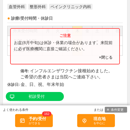
血管外科
整形外科
ペインクリニック内科
診療/受付時間・休診日
外来受付時間
月
火
水
木
金
土
日
祝
9:00～14:00
●
●
●
●
お盆(8月中旬)は休診・休業の場合があります。来院前
に必ず医療機関に直接ご確認ください。
15:00～18:30
●
●
●
●
×閉じる
インフルエンザワクチン接種始めました。
備考:
ご希望の患者さまは当院へご連絡下さい。
金、日、祝、年末年始
休診日:
初診受付
条件変更
162
この医院の詳細をみる
予約/受付
現在地
※
アクセス数