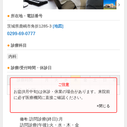
所在地・電話番号
茨城県鹿嶋市角折1285-3
[地図]
0299-69-0777
診療科目
内科
診療/受付時間・休診日
診療時間
月
火
水
木
金
土
日
祝
9:00～11:30
●
●
●
●
お盆(8月中旬)は休診・休業の場合があります。来院前
に必ず医療機関に直接ご確認ください。
×閉じる
訪問診療(終日):月
備考:
訪問診療(午後):火・水・木・金