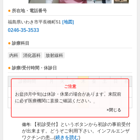
所在地・電話番号
福島県いわき市平長橋町51
[地図]
0246-35-3533
診療科目
内科
消化器科
放射線科
診療/受付時間・休診日
診療時間
月
火
水
木
金
土
日
祝
8:00～12:00
●
●
●
●
●
●
お盆(8月中旬)は休診・休業の場合があります。来院前
に必ず医療機関に直接ご確認ください。
15:00～18:00
●
●
●
●
×閉じる
【初診受付】というボタンから初診の事前受付
備考:
が出来ます。どうぞご利用下さい。インフルエンザ
ワクチンの患...(
続きを読む
)