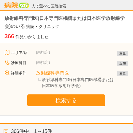
病院なび
人で選べる医院検索
放射線科専門医(日本専門医機構または日本医学放射線学
会)のいる
病院・クリニック
366
件見つかりました
(未指定)
エリア/駅
変更
(未指定)
診療科目
追加
放射線科専門医
詳細条件
変更
放射線科専門医(日本専門医機構または
日本医学放射線学会)
検索する
366
件中、
1～15件