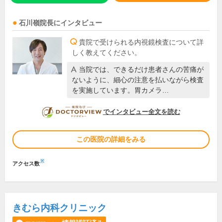
石川嶺
院長
にインタビュー
貴院で受けられる内視鏡検査について詳
しく教えてください。
当院では、できるだけ患者さんの苦痛が
ないように、細心の注意を払いながら検査
を実施しています。胃カメラ…
DOCTORVIEW
でインタビュー全文を読む
この医院の詳細をみる
※
アクセス数
きむら内科クリニック