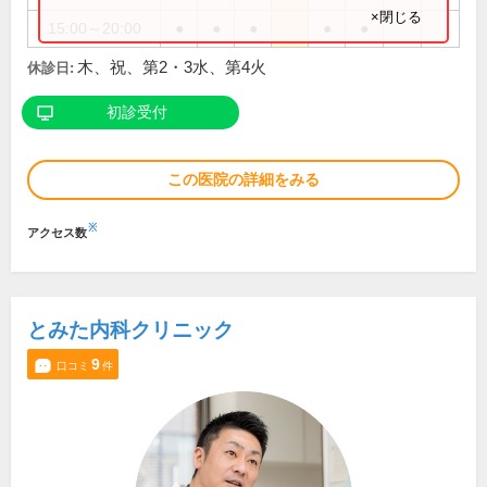
×閉じる
15:00～20:00
●
●
●
●
●
木、祝、第2・3水、第4火
休診日:
初診受付
この医院の詳細をみる
※
アクセス数
とみた内科クリニック
9
口コミ
件