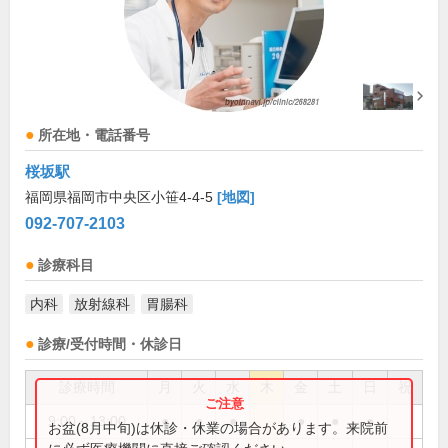
所在地・電話番号
桜坂駅
福岡県福岡市中央区小笹4-4-5
[地図]
092-707-2103
診療科目
内科
放射線科
胃腸科
診療/受付時間・休診日
診療時間
月
火
水
木
金
土
日
祝
9:00～13:00
●
●
●
●
●
●
お盆(8月中旬)は休診・休業の場合があります。来院前