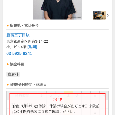
所在地・電話番号
新宿三丁目駅
東京都新宿区新宿3-14-22
小川ビル4階
[地図]
03-5925-8241
診療科目
皮膚科
診療/受付時間・休診日
診療時間
月
火
水
木
金
土
日
祝
11:00～14:00
●
●
●
●
●
お盆(8月中旬)は休診・休業の場合があります。来院前
に必ず医療機関に直接ご確認ください。
11:00～20:00
●