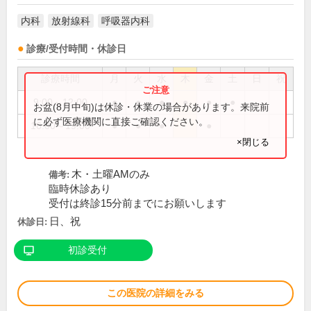
内科
放射線科
呼吸器内科
診療/受付時間・休診日
診療時間
月
火
水
木
金
土
日
祝
9:00～12:00
●
●
●
●
●
●
お盆(8月中旬)は休診・休業の場合があります。来院前
に必ず医療機関に直接ご確認ください。
16:00～19:00
●
●
●
●
×閉じる
木・土曜AMのみ
備考:
臨時休診あり
受付は終診15分前までにお願いします
日、祝
休診日:
初診受付
この医院の詳細をみる