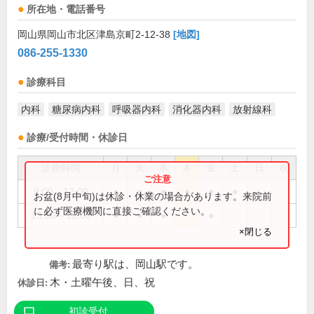
所在地・電話番号
岡山県岡山市北区津島京町2-12-38
[地図]
086-255-1330
診療科目
内科
糖尿病内科
呼吸器内科
消化器内科
放射線科
診療/受付時間・休診日
診療時間
月
火
水
木
金
土
日
祝
9:00～12:00
●
●
●
●
●
●
お盆(8月中旬)は休診・休業の場合があります。来院前
に必ず医療機関に直接ご確認ください。
15:00～18:00
●
●
●
●
×閉じる
最寄り駅は、岡山駅です。
備考:
木・土曜午後、日、祝
休診日:
初診受付