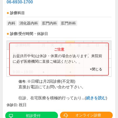
06-6930-1700
診療科目
内科
消化器内科
肛門内科
肛門外科
診療/受付時間・休診日
診療時間
月
火
水
木
金
土
日
祝
9:00～14:00
●
お盆(8月中旬)は休診・休業の場合があります。来院前
に必ず医療機関に直接ご確認ください。
9:00～17:00
●
●
●
×閉じる
9:00～19:00
●
●
※日曜は月2回診療(不定期)
備考:
直接お電話にてお問い合わせ下さい。
往診、在宅医療を積極的行っており...(
続きを読む
)
祝日
休診日:
オンライン診療
初診受付