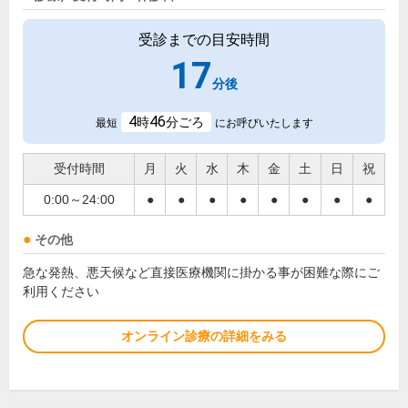
受診までの目安時間
17
分後
4
46
時
分ごろ
最短
にお呼びいたします
受付時間
月
火
水
木
金
土
日
祝
0:00～24:00
●
●
●
●
●
●
●
●
その他
急な発熱、悪天候など直接医療機関に掛かる事が困難な際にご
利用ください
オンライン診療の詳細をみる