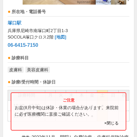
所在地・電話番号
塚口駅
兵庫県尼崎市南塚口町2丁目1-3
SOCOLA塚口クロス2階
[地図]
06-6415-7150
診療科目
皮膚科
美容皮膚科
診療/受付時間・休診日
診療時間
月
火
水
木
金
土
日
祝
10:00～13:00
●
●
●
●
●
お盆(8月中旬)は休診・休業の場合があります。来院前
に必ず医療機関に直接ご確認ください。
15:30～19:00
●
●
●
●
×閉じる