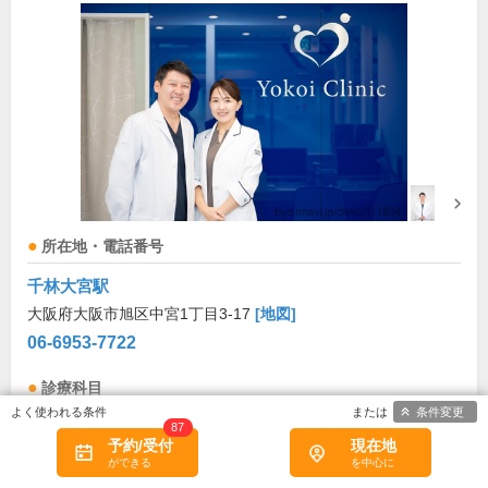
所在地・電話番号
千林大宮駅
大阪府大阪市旭区中宮1丁目3-17
[地図]
06-6953-7722
診療科目
条件変更
87
内科
循環器内科
皮膚科
形成外科
美容皮膚科
予約/受付
現在地
診療/受付時間・休診日