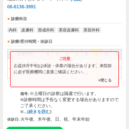
06-6136-3991
診療科目
内科
皮膚科
形成外科
美容皮膚科
美容外科
診療/受付時間・休診日
診療時間
月
火
水
木
金
土
日
祝
10:00～13:00
●
●
●
●
●
●
お盆(8月中旬)は休診・休業の場合があります。来院前
に必ず医療機関に直接ご確認ください。
15:30～19:00
●
●
●
×閉じる
※土曜日の診察は隔週で行います。
備考:
※診療時間は予告なく変更する場合がありますので
ご了承ください。
※...(
続きを読む
)
火午後、木午後、日、祝、年末年始
休診日: