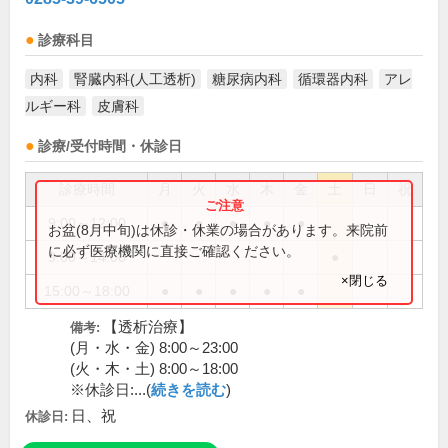
診療科目
内科
腎臓内科(人工透析)
糖尿病内科
循環器内科
アレ
ルギー科
皮膚科
診療/受付時間・休診日
診療時間
月
火
水
木
金
土
日
祝
9:00～12:00
●
●
●
●
●
お盆(8月中旬)は休診・休業の場合があります。来院前
に必ず医療機関に直接ご確認ください。
9:00～14:00
●
×閉じる
15:00～18:00
●
●
●
●
●
【透析治療】
備考:
(月・水・金) 8:00～23:00
(火・木・土) 8:00～18:00
※休診日:...(
続きを読む
)
日、祝
休診日: