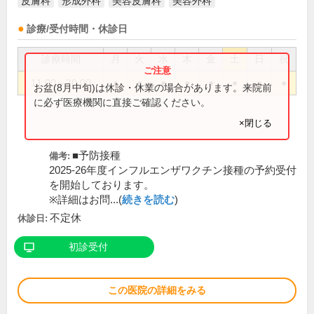
皮膚科
形成外科
美容皮膚科
美容外科
診療/受付時間・休診日
診療時間
月
火
水
木
金
土
日
祝
11:00～20:00
●
●
●
●
●
●
●
●
お盆(8月中旬)は休診・休業の場合があります。来院前
に必ず医療機関に直接ご確認ください。
×閉じる
■予防接種
備考:
2025-26年度インフルエンザワクチン接種の予約受付
を開始しております。
※詳細はお問...(
続きを読む
)
不定休
休診日:
初診受付
この医院の詳細をみる