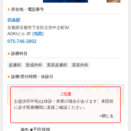
所在地・電話番号
四条駅
京都府京都市下京区立売中之町92
AOKIビル 3F
[地図]
075-746-3802
診療科目
皮膚科
形成外科
美容皮膚科
美容外科
診療/受付時間・休診日
診療時間
月
火
水
木
金
土
日
祝
10:00～19:00
●
●
●
●
●
●
●
●
お盆(8月中旬)は休診・休業の場合があります。来院前
に必ず医療機関に直接ご確認ください。
×閉じる
■予防接種
備考: