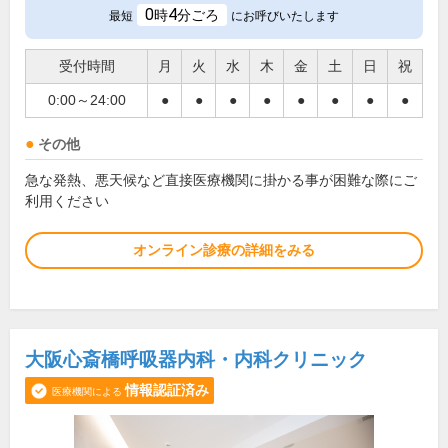
0
4
時
分ごろ
最短
にお呼びいたします
受付時間
月
火
水
木
金
土
日
祝
0:00～24:00
●
●
●
●
●
●
●
●
その他
急な発熱、悪天候など直接医療機関に掛かる事が困難な際にご
利用ください
オンライン診療の詳細をみる
大阪心斎橋呼吸器内科・内科クリニック
情報認証済み
医療機関による