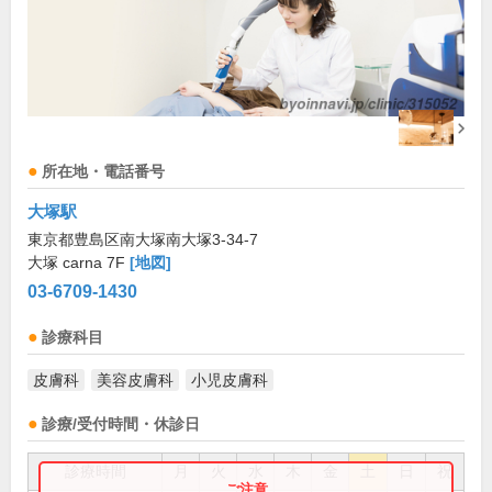
所在地・電話番号
大塚駅
東京都豊島区南大塚南大塚3-34-7
大塚 carna 7F
[地図]
03-6709-1430
診療科目
皮膚科
美容皮膚科
小児皮膚科
診療/受付時間・休診日
診療時間
月
火
水
木
金
土
日
祝