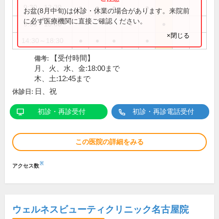
9:30～12:30
●
●
●
●
お盆(8月中旬)は休診・休業の場合があります。来院前
に必ず医療機関に直接ご確認ください。
9:30～13:00
●
●
×閉じる
14:30～18:30
●
●
●
●
【受付時間】
備考:
月、火、水、金:18:00まで
木、土:12:45まで
日、祝
休診日:
初診・再診受付
初診・再診電話受付
この医院の詳細をみる
※
アクセス数
ウェルネスビューティクリニック名古屋院