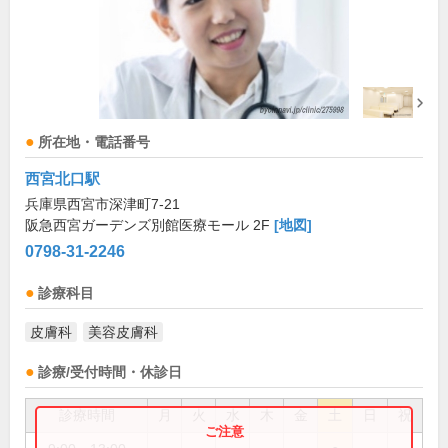
所在地・電話番号
西宮北口駅
兵庫県西宮市深津町7-21
阪急西宮ガーデンズ別館医療モール 2F
[地図]
0798-31-2246
診療科目
皮膚科
美容皮膚科
診療/受付時間・休診日
診療時間
月
火
水
木
金
土
日
祝