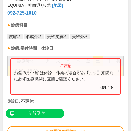
EQUINIA天神西通り5階
[地図]
092-725-1010
診療科目
皮膚科
形成外科
美容皮膚科
美容外科
診療/受付時間・休診日
診療時間
月
火
水
木
金
土
日
祝
10:00～19:00
●
●
●
●
●
●
●
●
お盆(8月中旬)は休診・休業の場合があります。来院前
に必ず医療機関に直接ご確認ください。
×閉じる
不定休
休診日:
初診受付