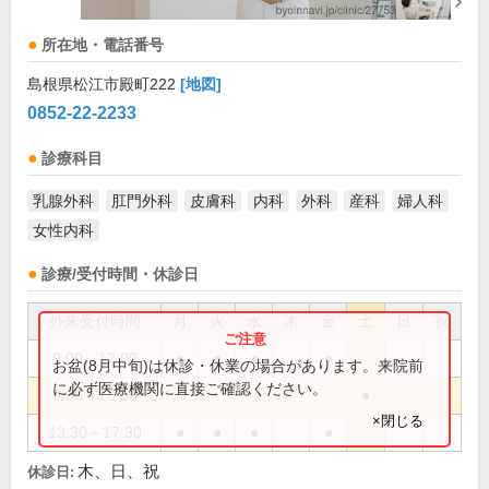
所在地・電話番号
島根県松江市殿町222
[地図]
0852-22-2233
診療科目
乳腺外科
肛門外科
皮膚科
内科
外科
産科
婦人科
女性内科
診療/受付時間・休診日
外来受付時間
月
火
水
木
金
土
日
祝
9:00～12:00
●
●
●
●
お盆(8月中旬)は休診・休業の場合があります。来院前
に必ず医療機関に直接ご確認ください。
9:00～16:30
●
×閉じる
13:30～17:30
●
●
●
●
木、日、祝
休診日: