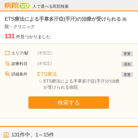
病院なび
人で選べる医院検索
ETS療法による手掌多汗症(手汗)の治療が受けられる
病
院・クリニック
131
件見つかりました
(未指定)
エリア/駅
変更
(未指定)
診療科目
追加
ETS療法
詳細条件
変更
ETS療法による手掌多汗症(手汗)の治療
が受けられる病院
検索する
131
件中、
1～15件