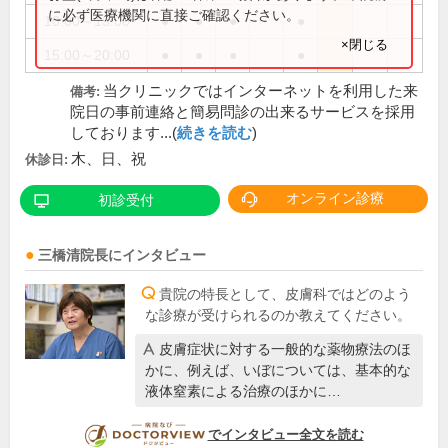
に必ず医療機関に直接ご確認ください。
10:00～13:00
●
●
●
●
×閉じる
15:00～20:00
●
●
●
●
当クリニックではインターネットを利用した来
備考:
院日の事前連絡と簡易問診の出来るサービスを採用
しております...(
続きを読む
)
木、日、祝
休診日:
オンライン診療
初診受付
三橋清
院長
にインタビュー
貴院の特長として、皮膚科ではどのよう
な診療が受けられるのか教えてください。
皮膚症状に対する一般的な薬物療法のほ
かに、例えば、いぼについては、基本的な
液体窒素による治療のほかに…
DOCTORVIEW
でインタビュー全文を読む