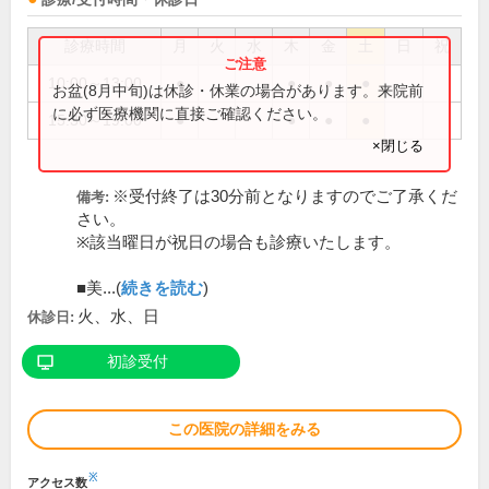
診療時間
月
火
水
木
金
土
日
祝
10:00～13:00
●
●
●
●
お盆(8月中旬)は休診・休業の場合があります。来院前
に必ず医療機関に直接ご確認ください。
15:30～19:00
●
●
●
●
×閉じる
※受付終了は30分前となりますのでご了承くだ
備考:
さい。
※該当曜日が祝日の場合も診療いたします。
■美...(
続きを読む
)
火、水、日
休診日:
初診受付
この医院の詳細をみる
※
アクセス数