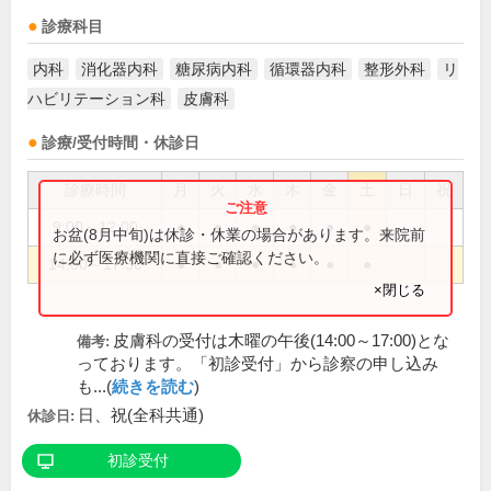
診療科目
内科
消化器内科
糖尿病内科
循環器内科
整形外科
リ
ハビリテーション科
皮膚科
診療/受付時間・休診日
診療時間
月
火
水
木
金
土
日
祝
9:00～12:00
●
●
●
●
●
●
お盆(8月中旬)は休診・休業の場合があります。来院前
に必ず医療機関に直接ご確認ください。
14:00～17:30
●
●
●
●
●
●
×閉じる
皮膚科の受付は木曜の午後(14:00～17:00)とな
備考:
っております。「初診受付」から診察の申し込み
も...(
続きを読む
)
日、祝(全科共通)
休診日:
初診受付