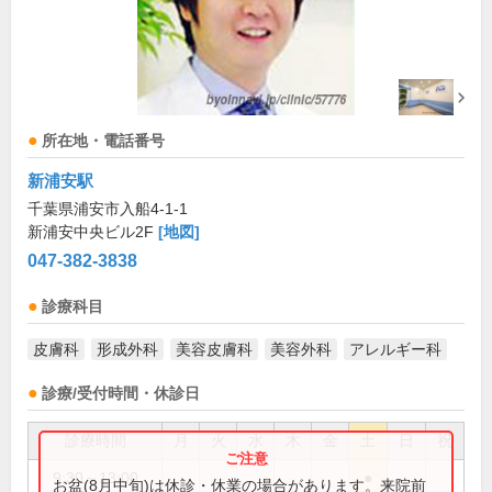
所在地・電話番号
新浦安駅
千葉県浦安市入船4-1-1
新浦安中央ビル2F
[地図]
047-382-3838
診療科目
皮膚科
形成外科
美容皮膚科
美容外科
アレルギー科
診療/受付時間・休診日
診療時間
月
火
水
木
金
土
日
祝
9:30～13:00
●
お盆(8月中旬)は休診・休業の場合があります。来院前