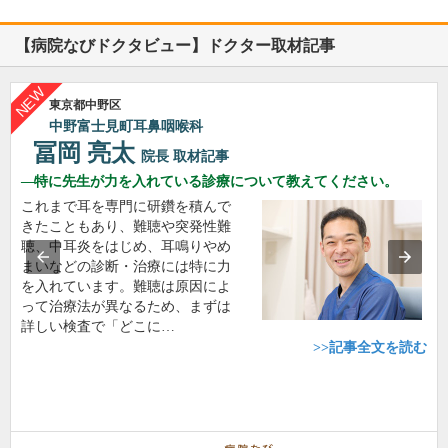
【病院なびドクタビュー】ドクター取材記事
東京都中野区
中野富士見町耳鼻咽喉科
冨岡 亮太
院長
取材記事
特に先生が力を入れている診療について教えてください。
これまで耳を専門に研鑽を積んで
きたこともあり、難聴や突発性難
聴、中耳炎をはじめ、耳鳴りやめ
まいなどの診断・治療には特に力
を入れています。難聴は原因によ
って治療法が異なるため、まずは
詳しい検査で「どこに…
>>記事全文を読む