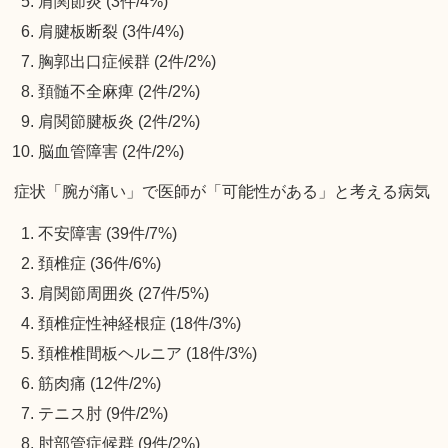
肩関節炎 (3件/4%)
肩腱板断裂 (3件/4%)
胸郭出口症候群 (2件/2%)
頚髄不全麻痺 (2件/2%)
肩関節腱板炎 (2件/2%)
脳血管障害 (2件/2%)
症状「腕が痛い」で医師が「可能性がある」と考える病気
不安障害 (39件/7%)
頚椎症 (36件/6%)
肩関節周囲炎 (27件/5%)
頚椎症性神経根症 (18件/3%)
頚椎椎間板ヘルニア (18件/3%)
筋肉痛 (12件/2%)
テニス肘 (9件/2%)
肘部管症候群 (9件/2%)