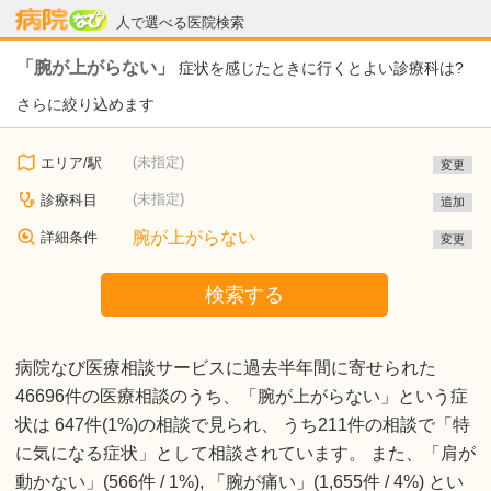
病院なび
人で選べる医院検索
「腕が上がらない」
症状を感じたときに行くとよい診療科は?
さらに絞り込めます
(未指定)
エリア/駅
変更
(未指定)
診療科目
追加
腕が上がらない
詳細条件
変更
検索する
病院なび医療相談サービスに過去半年間に寄せられた
46696件の医療相談のうち、「腕が上がらない」という症
状は 647件(1%)の相談で見られ、 うち211件の相談で「特
に気になる症状」として相談されています。 また、「肩が
動かない」(566件 / 1%), 「腕が痛い」(1,655件 / 4%) とい