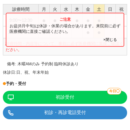
診療時間
月
火
水
木
金
土
日
祝
●
●
●
●
●
●
9:00
〜
12:30
お盆(8月中旬)は休診・休業の場合があります。来院前に必ず
●
●
●
●
●
医療機関に直接ご確認ください。
14:30
〜
18:30
×閉じる
診療時間・内容等について、事前に必ず医療機関に直接ご確認く
ださい。
備考:
木曜AMのみ 予約制 臨時休診あり
休診日:
日、祝、年末年始
予約・受付
今日◯
初診受付
初診・再診電話受付