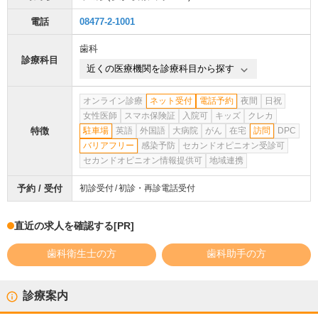
電話
08477-2-1001
歯科
診療科目
近くの医療機関を診療科目から探す
オンライン診療
ネット受付
電話予約
夜間
日祝
女性医師
スマホ保険証
入院可
キッズ
クレカ
特徴
駐車場
英語
外国語
大病院
がん
在宅
訪問
DPC
バリアフリー
感染予防
セカンドオピニオン受診可
セカンドオピニオン情報提供可
地域連携
予約 / 受付
初診受付
初診・再診電話受付
直近の求人を確認する
[PR]
歯科衛生士の方
歯科助手の方
診療案内