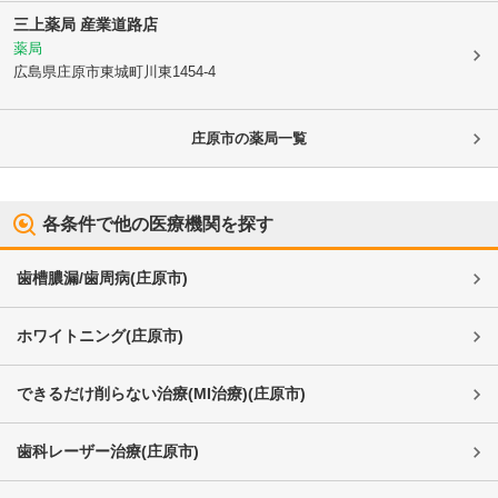
三上薬局 産業道路店
薬局
広島県庄原市
東城町川東1454-4
庄原市
の薬局一覧
各条件で他の医療機関を探す
歯槽膿漏/歯周病
(
庄原市
)
ホワイトニング
(
庄原市
)
できるだけ削らない治療(MI治療)
(
庄原市
)
歯科レーザー治療
(
庄原市
)