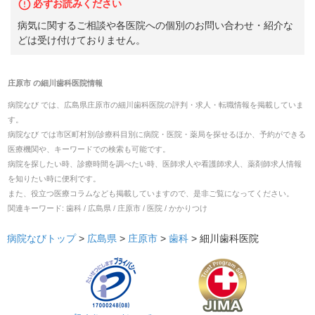
必ずお読みください
病気に関するご相談や各医院への個別のお問い合わせ・紹介な
どは受け付けておりません。
庄原市
の
細川歯科医院
情報
病院なび では、
広島県
庄原市
の
細川歯科医院
の
評判・求人・転職
情報を掲載していま
す。
病院なび では市区町村別/診療科目別に病院・医院・薬局を探せるほか、予約ができる
医療機関や、キーワードでの検索も可能です。
病院を探したい時、診療時間を調べたい時、医師求人や看護師求人、薬剤師求人情報
を知りたい時に便利です。
また、役立つ医療コラムなども掲載していますので、是非ご覧になってください。
関連キーワード:
歯科 / 広島県 / 庄原市 / 医院 / かかりつけ
病院なびトップ
>
広島県
>
庄原市
>
歯科
>
細川歯科医院