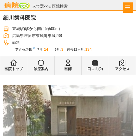
病院なび
人で選べる医院検索
細川歯科医院
東城駅
(駅から
南に約500m
)
広島県庄原市東城町東城238
歯科
※
14
3
134
アクセス数
7月
:
6月
:
過去12ヶ月:
医院トップ
診療案内
医師
口コミ(
0
)
アクセス