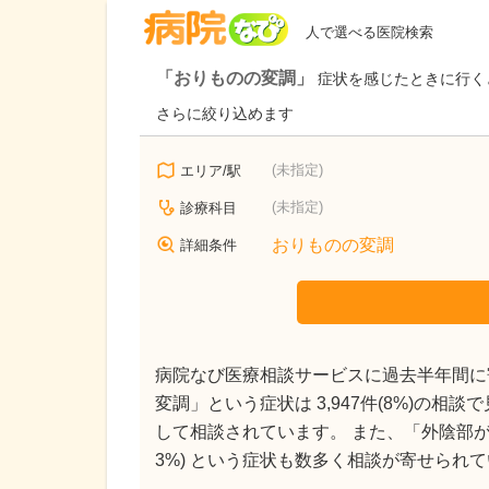
病院なび
人で選べる医院検索
「おりものの変調」
症状を感じたときに行く
さらに絞り込めます
(未指定)
エリア/駅
(未指定)
診療科目
おりものの変調
詳細条件
病院なび医療相談サービスに過去半年間に寄
変調」という症状は 3,947件(8%)の相
して相談されています。 また、「外陰部がかゆい」(
3%) という症状も数多く相談が寄せられ