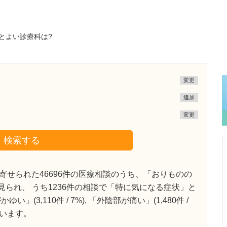
とよい診療科は?
変更
追加
変更
検索する
せられた46696件の医療相談のうち、「おりものの
東京都中野区
談で見られ、 うち1236件の相談で「特に気になる症状」と
中野富士見町耳鼻咽喉科
3,110件 / 7%), 「外陰部が痛い」(1,480件 /
冨岡 亮太
院長
取材記事
ています。
特に先生が力を入れている診療について教えて