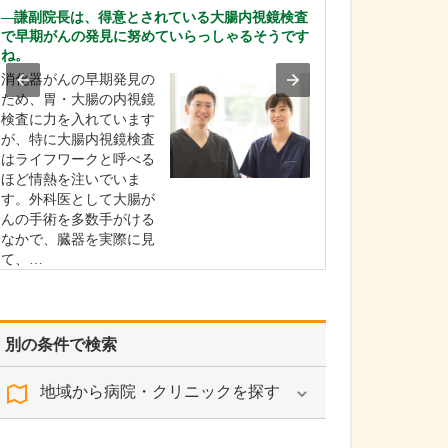
うな診療が受けら
謙副院長は、得意とされている大腸内視鏡検査
風邪やインフル
で早期がんの発見に努めていらっしゃるそうです
生活習慣病とい
ね。
な疾患をはじめ
消化器がんの早期発見の
断やワクチン接
ため、胃・大腸の内視鏡
予防医療まで、
検査に力を入れています
を幅広く診療し
が、特に大腸内視鏡検査
す。さらに、私
はライフワークと呼べる
病専門医・消化
ほど情熱を注いでいま
専門医・肝臓専
す。外科医として大腸が
格を…
んの手術を多数手がける
なかで、臓器を実際に見
て、…
>>記事全文を読む
別の条件で検索
地域から病院・クリニックを探す