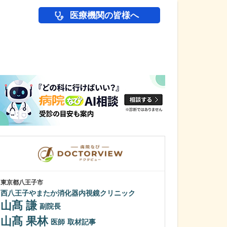
医療機関の皆様へ
医師(ドクター)の
東京都八王子市
神奈川県川崎市中原
西八王子やまたか消化器内視鏡クリニック
武蔵小杉あがわ
山髙 謙
阿川 周平
副院長
山髙 果林
貴院の特長を教
医師
取材記事