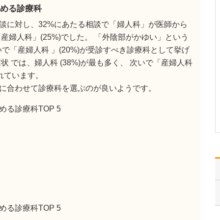
ください。
める診療科
これまで耳を専門に研鑽
談に対し、32%にあたる相談で「婦人科」が医師から
を積んできたこともあ
り、難聴や突発性難聴、
産婦人科」(25%)でした。 「外陰部がかゆい」という
中耳炎をはじめ、耳鳴り
次いで「産婦人科 」(20%)が受診すべき診療科として挙げ
やめまいなどの診断・治
 では、婦人科 (38%)が最も多く、 次いで「産婦人科
療には特に力を入れてい
ます。難聴は原因によっ
られています。
て治療法が異なるため、
に合わせて診療科を選ぶのが良いようです。
まずは詳しい検査で「ど
こに…
る診療科TOP 5
>>記事全文を読む
る診療科TOP 5