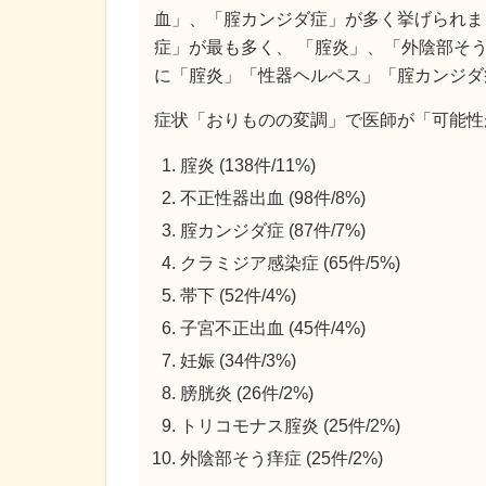
血」、「腟カンジダ症」が多く挙げられま
症」が最も多く、 「腟炎」、「外陰部そ
に「腟炎」「性器ヘルペス」「腟カンジダ
症状「おりものの変調」で医師が「可能性
腟炎 (138件/11%)
不正性器出血 (98件/8%)
腟カンジダ症 (87件/7%)
クラミジア感染症 (65件/5%)
帯下 (52件/4%)
子宮不正出血 (45件/4%)
妊娠 (34件/3%)
膀胱炎 (26件/2%)
トリコモナス腟炎 (25件/2%)
外陰部そう痒症 (25件/2%)