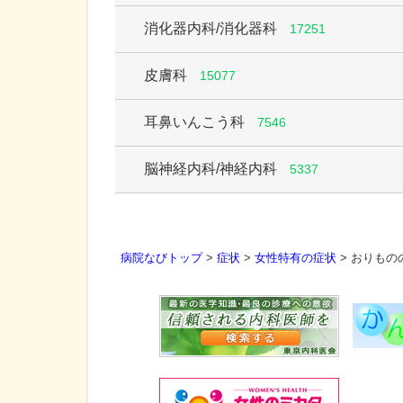
消化器内科/消化器科
17251
皮膚科
15077
耳鼻いんこう科
7546
脳神経内科/神経内科
5337
病院なびトップ
>
症状
>
女性特有の症状
>
おりもの