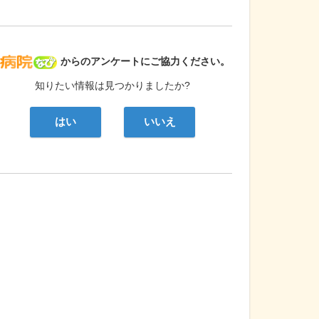
病院なび
からのアンケートにご協力ください。
知りたい情報は見つかりましたか?
はい
いいえ