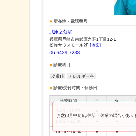
所在地・電話番号
武庫之荘駅
兵庫県尼崎市南武庫之荘1丁目12-1
松弥サウスモール2F
[地図]
06-6439-7233
診療科目
皮膚科
アレルギー科
診療/受付時間・休診日
診療時間
月
火
8:45～12:15
●
●
お盆(8月中旬)は休診・休業の場合があ
14:00～15:00
●
●
15:45～19:30
●
●