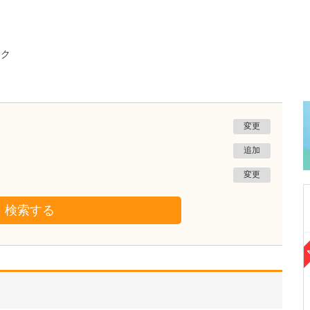
ック
変更
追加
変更
検索する
宮城県仙台市若林区
清水内科外科医院
清水 雅行
院長
取材記事
貴院が力を入れている中医学や漢方を取り入れ