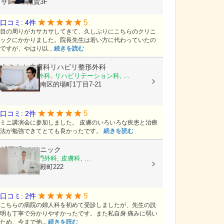
サンエイ用賀3F
5
口コミ: 4件
目の周りがカサカサしてきて、久しぶりにこちらのクリニ
ックにかかりました。院長先生は若い方に代わっていたの
ですが、やはり以...
続きを読む
あきもと皮膚科リハビリ整形外科
皮膚科, 整形外科, リハビリテーション科, ...
広島県広島市南区的場町1丁目7-21
5
口コミ: 2件
ミニ講演会に参加しました。 皮膚のいろいろな疾患と治療
法が勉強できてとても良かったです。
続きを読む
城下町Lクリニック
乳腺外科, 肛門外科, 皮膚科, ...
島根県松江市殿町222
5
口コミ: 2件
こちらの病院の婦人科を初めて受診しましたが、先生の説
明も丁寧で分かりやすかったです。また私自身 痛みに弱い
ため、今まで他...
続きを読む