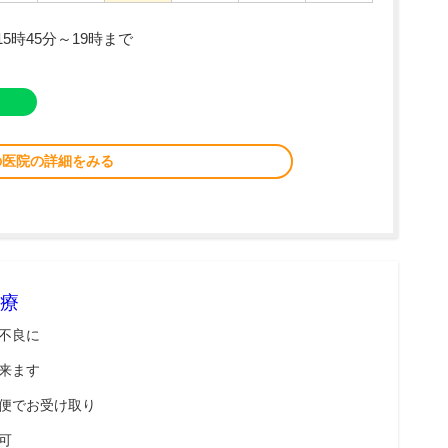
5時45分～19時まで
の医院の詳細をみる
療
不良に
来ます
便でお受け取り
可