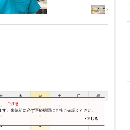
水
木
金
土
日
祝
●
●
●
ります。来院前に必ず医療機関に直接ご確認ください。
●
●
×閉じる
●
●