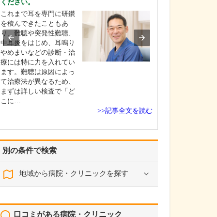
ください。
年代でみると、
これまで耳を専門に研鑽
が2～3割、ご高
を積んできたこともあ
～2割、残りが大
り、難聴や突発性難聴、
いう感じで、幅
中耳炎をはじめ、耳鳴り
の方が来院され
やめまいなどの診断・治
邪、インフルエ
療には特に力を入れてい
型コロナウイル
ます。難聴は原因によっ
などをはじめと
て治療法が異なるため、
期疾患が6～7割
まずは詳しい検査で「ど
こに…
>>記事全文を読む
別の条件で検索
地域から病院・クリニックを探す
口コミがある病院・クリニック