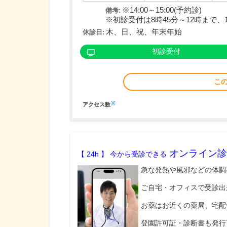
※14:00～15:00(予約診)
備考:
※初診受付は8時45分～12時まで、1
木、日、祝、年末年始
休診日:
初診受付
こ
※
アクセス数
オンライン診
【 24h 】 今から受診できる
急な発熱や風邪などの体調
ご自宅・オフィスで受診出
お薬はお近くの薬局、宅配
登園許可証・診断書も発行