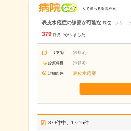
病院なび
人で選べる医院検索
表皮水疱症の診察が可能な
病院・クリニ
379
件見つかりました
(未指定)
エリア/駅
(未指定)
診療科目
表皮水疱症
詳細条件
379
件中、
1～15件