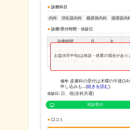
診療科目
内科
消化器内科
糖尿病内科
循環器内
診療/受付時間・休診日
診療時間
月
火
9:00～12:00
●
●
お盆(8月中旬)は休診・休業の場合があ
14:00～17:30
●
●
皮膚科の受付は木曜の午後(14:
備考:
申し込みも...(
続きを読む
)
日、祝(全科共通)
休診日:
初診受付
口コミ