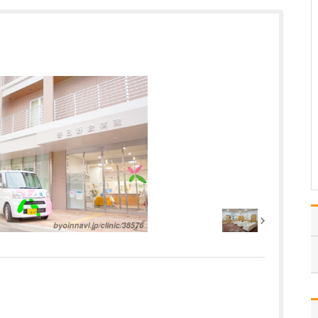
た診療について教えてください。
中医学や漢方診療では、
特にがんや難病を抱える
患者さんからのご相談を
多くいただいています。
患者さん一人ひとりの体
質や病状、治療の目標に
応じて、オーダーメイド
で漢方薬を処方していま
す。たとえば、がんと診
断…
>>記事全文を読む