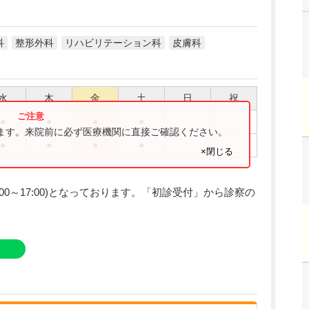
科
整形外科
リハビリテーション科
皮膚科
水
木
金
土
日
祝
●
●
●
●
ります。来院前に必ず医療機関に直接ご確認ください。
●
●
●
●
×閉じる
00～17:00)となっております。「初診受付」から診察の