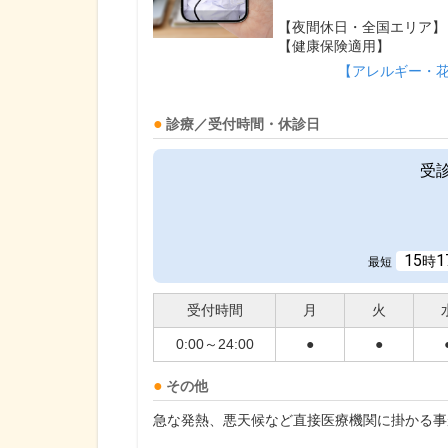
【夜間休日・全国エリア】
【健康保険適用】
【アレルギー・
診療／受付時間・休診日
受
15
1
時
最短
受付時間
月
火
0:00～24:00
●
●
その他
急な発熱、悪天候など直接医療機関に掛かる事