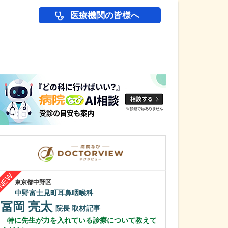
医療機関の皆様へ
医師(ドクター)の
東京都中野区
東京都荒川区
中野富士見町耳鼻咽喉科
日下診療所
冨岡 亮太
石田 和也
院長
取材記事
特に先生が力を入れている診療について教えて
どのような患者