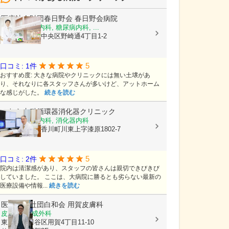
医療法人財団春日野会
春日野会病院
内科, 消化器内科, 糖尿病内科, ...
兵庫県神戸市中央区野崎通4丁目1-2
5
口コミ: 1件
おすすめ度: 大きな病院やクリニックには無い土壌があ
り、それなりに各スタッフさんが多いけど、アットホーム
な感じがした。
続きを読む
のむら内科循環器消化器クリニック
内科, 循環器内科, 消化器内科
香川県高松市香川町川東上字漆原1802-7
5
口コミ: 2件
院内は清潔感があり、スタッフの皆さんは親切できびきび
していました。 ここは、大病院に勝るとも劣らない最新の
医療設備や情報...
続きを読む
医療法人社団白和会
用賀皮膚科
皮膚科, 形成外科
東京都世田谷区用賀4丁目11-10