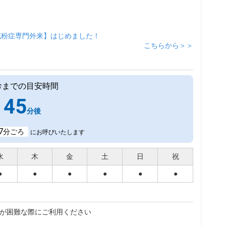
花粉症専門外来】はじめました！
こちらから＞＞
診までの目安時間
45
分後
7
分ごろ
にお呼びいたします
水
木
金
土
日
祝
●
●
●
●
●
●
が困難な際にご利用ください