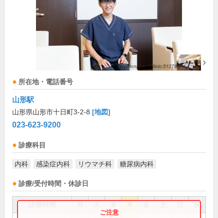
所在地・電話番号
山形駅
山形県山形市十日町3-2-8
[地図]
023-623-9200
診療科目
内科
感染症内科
リウマチ科
糖尿病内科
診療/受付時間・休診日
診療時間
月
火
水
木
金
土
日
祝