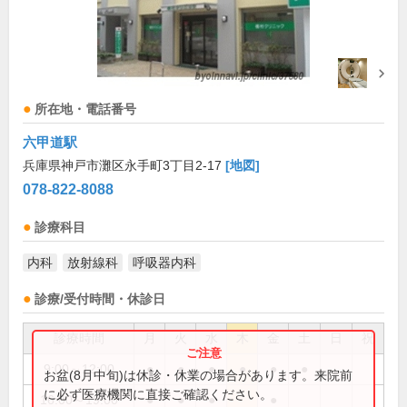
所在地・電話番号
六甲道駅
兵庫県神戸市灘区永手町3丁目2-17
[地図]
078-822-8088
診療科目
内科
放射線科
呼吸器内科
診療/受付時間・休診日
診療時間
月
火
水
木
金
土
日
祝
9:00～12:00
●
●
●
●
●
●
お盆(8月中旬)は休診・休業の場合があります。来院前
に必ず医療機関に直接ご確認ください。
16:00～19:00
●
●
●
●