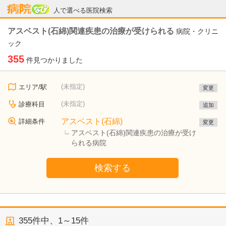
病院なび
人で選べる医院検索
アスベスト(石綿)関連疾患の治療が受けられる
病院・クリニ
ック
355
件見つかりました
(未指定)
エリア/駅
変更
(未指定)
診療科目
追加
アスベスト(石綿)
詳細条件
変更
アスベスト(石綿)関連疾患の治療が受け
られる病院
検索する
355
件中、
1～15件