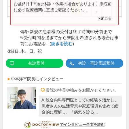
9:00～12:30
●
●
●
●
●
お盆(8月中旬)は休診・休業の場合があります。来院前
に必ず医療機関に直接ご確認ください。
14:30～18:00
●
●
●
●
●
×閉じる
新規の患者様の受付は終了時間60分前まで
備考:
※受付時間を過ぎてから来院を希望される場合は事
前にお電話を...(
続きを読む
)
木、日、祝
休診日:
初診受付
初診・再診電話受付
中本洋平
院長
にインタビュー
貴院の特長や強みをお聞かせください。
総合内科専門医としての経験を活かし、
患者さんの生活背景や家庭環境も含めて総
合的に理解し、「病気を診る…
DOCTORVIEW
でインタビュー全文を読む