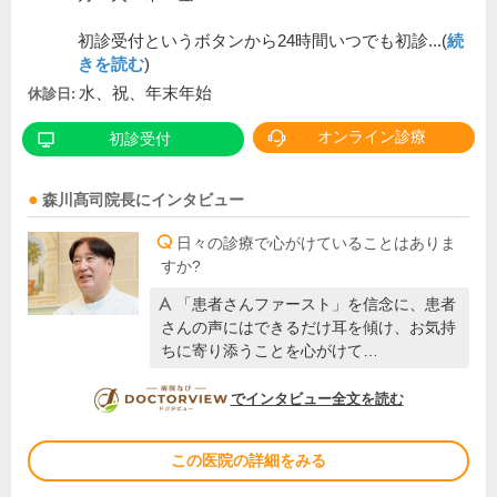
初診受付というボタンから24時間いつでも初診...(
続
きを読む
)
水、祝、年末年始
休診日:
オンライン診療
初診受付
森川髙司
院長
にインタビュー
日々の診療で心がけていることはありま
すか?
「患者さんファースト」を信念に、患者
さんの声にはできるだけ耳を傾け、お気持
ちに寄り添うことを心がけて…
DOCTORVIEW
でインタビュー全文を読む
この医院の詳細をみる