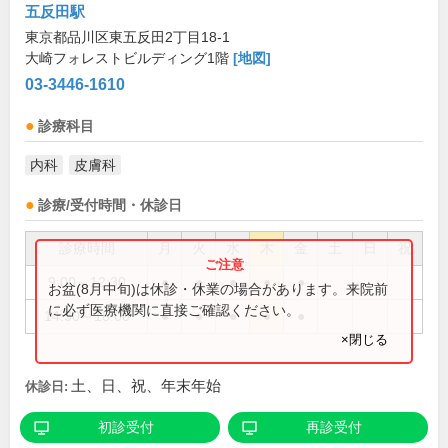
五反田駅
東京都品川区東五反田2丁目18-1
大崎フォレストビルディング1階
[地図]
03-3446-1610
診療科目
内科
皮膚科
診療/受付時間・休診日
診療時間
月
火
水
木
金
土
日
祝
9:00～12:30
●
●
●
●
●
お盆(8月中旬)は休診・休業の場合があります。来院前
に必ず医療機関に直接ご確認ください。
14:30～18:00
●
●
●
●
●
×閉じる
土、日、祝、年末年始
休診日:
初診受付
再診受付