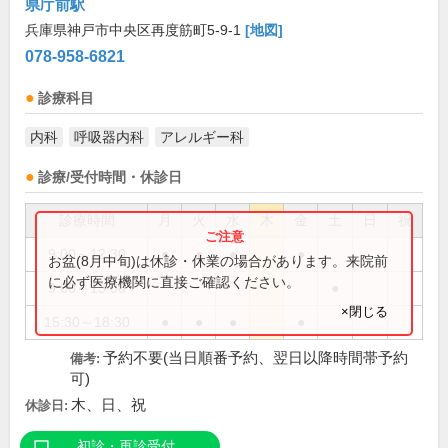
県庁前駅
兵庫県神戸市中央区再度筋町5-9-1
[地図]
078-958-6821
診療科目
内科
呼吸器内科
アレルギー科
診療/受付時間・休診日
診療時間
月
火
水
木
金
土
日
祝
9:00～12:30
●
●
●
●
お盆(8月中旬)は休診・休業の場合があります。来院前
に必ず医療機関に直接ご確認ください。
9:00～13:00
●
×閉じる
15:30～18:30
●
●
●
●
予約不要(当日順番予約、翌日以降時間帯予約
備考:
可)
木、日、祝
休診日:
初診・再診受付