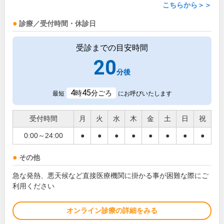
こちらから＞＞
診療／受付時間・休診日
受診までの目安時間
20
分後
4
45
時
分ごろ
最短
にお呼びいたします
受付時間
月
火
水
木
金
土
日
祝
0:00～24:00
●
●
●
●
●
●
●
●
その他
急な発熱、悪天候など直接医療機関に掛かる事が困難な際にご
利用ください
オンライン診療の詳細をみる