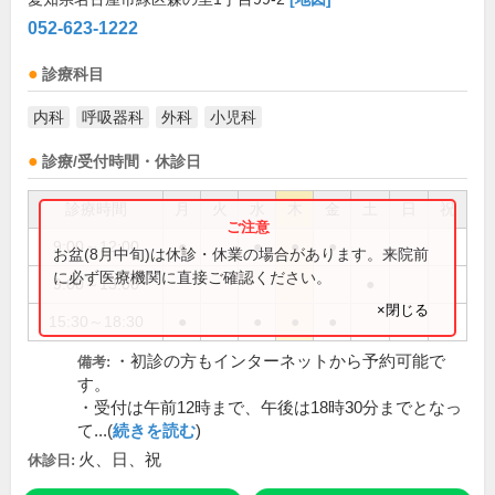
052-623-1222
診療科目
内科
呼吸器科
外科
小児科
診療/受付時間・休診日
診療時間
月
火
水
木
金
土
日
祝
9:00～12:00
●
●
●
●
お盆(8月中旬)は休診・休業の場合があります。来院前
に必ず医療機関に直接ご確認ください。
9:00～13:00
●
×閉じる
15:30～18:30
●
●
●
●
・初診の方もインターネットから予約可能で
備考:
す。
・受付は午前12時まで、午後は18時30分までとなっ
て...(
続きを読む
)
火、日、祝
休診日: