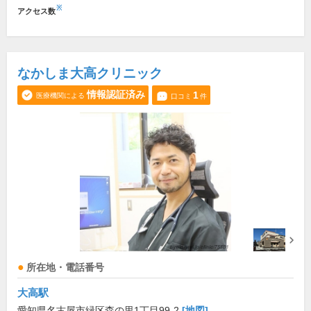
※
アクセス数
なかしま大高クリニック
情報認証済み
1
医療機関による
口コミ
件
所在地・電話番号
大高駅
愛知県名古屋市緑区森の里1丁目99-2
[地図]