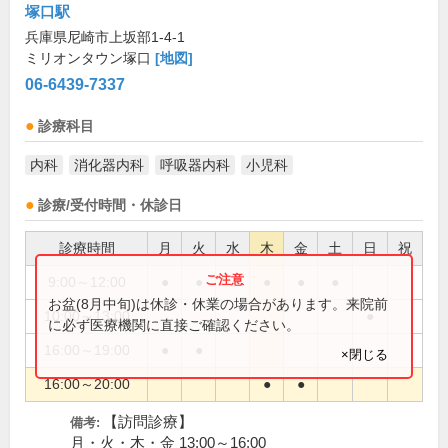
塚口駅
兵庫県尼崎市上坂部1-4-1
ミリオンタウン塚口
[地図]
06-6439-7337
診療科目
内科
消化器内科
呼吸器内科
小児科
診療/受付時間・休診日
診療時間
月
火
水
木
金
土
日
祝
9:00～12:00
●
●
●
●
●
お盆(8月中旬)は休診・休業の場合があります。来院前
10:00～13:00
●
に必ず医療機関に直接ご確認ください。
16:00～19:00
●
●
×閉じる
16:00～20:00
●
●
【訪問診療】
備考:
月・火・木・金 13:00～16:00