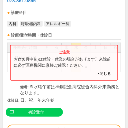
078-861-0865
診療科目
内科
呼吸器内科
アレルギー科
診療/受付時間・休診日
外来受付時間
月
火
水
木
金
土
日
祝
9:00～12:00
●
●
●
●
●
お盆(8月中旬)は休診・休業の場合があります。来院前
に必ず医療機関に直接ご確認ください。
16:00～19:00
●
●
●
●
×閉じる
※水曜午前は神鋼記念病院総合内科外来勤務と
備考:
なります。
日、祝、年末年始
休診日:
初診受付