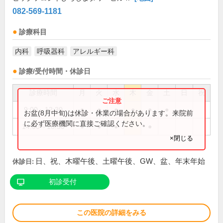
082-569-1181
診療科目
内科
呼吸器科
アレルギー科
診療/受付時間・休診日
診療時間
月
火
水
木
金
土
日
祝
9:00～12:30
●
●
●
●
●
●
お盆(8月中旬)は休診・休業の場合があります。来院前
に必ず医療機関に直接ご確認ください。
14:00～18:30
●
●
●
●
×閉じる
日、祝、木曜午後、土曜午後、GW、盆、年末年始
休診日:
初診受付
この医院の詳細をみる