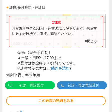
診療/受付時間・休診日
診療時間
月
火
水
木
金
土
日
祝
9:00～13:00
●
●
●
●
●
●
●
お盆(8月中旬)は休診・休業の場合があります。来院前
に必ず医療機関に直接ご確認ください。
14:00～17:00
●
●
×閉じる
14:00～18:00
●
●
●
●
●
【完全予約制】
備考:
▲土曜・日曜:～17:00まで
※受付は診療終了30分前までです。
※診察希望の方は...(
続きを読む
)
祝、年末年始
休診日:
初診・再診受付
初診・再診電話受付
この医院の詳細をみる
※