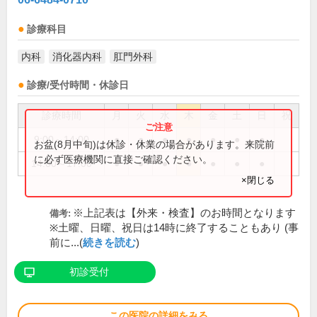
診療科目
内科
消化器内科
肛門外科
診療/受付時間・休診日
診療時間
月
火
水
木
金
土
日
祝
9:00～14:00
●
●
●
●
●
●
●
お盆(8月中旬)は休診・休業の場合があります。来院前
に必ず医療機関に直接ご確認ください。
14:00～17:00
●
●
●
●
●
●
●
×閉じる
※上記表は【外来・検査】のお時間となります
備考:
※土曜、日曜、祝日は14時に終了することもあり (事
前に...(
続きを読む
)
初診受付
この医院の詳細をみる