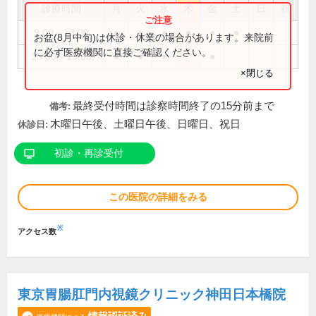
診療時間
月
火
水
木
金
土
日
祝
9:00～13:00
●
●
●
●
●
●
お盆(8月中旬)は休診・休業の場合があります。来院前
に必ず医療機関に直接ご確認ください。
15:00～19:00
●
●
●
●
×閉じる
最終受付時間は診察時間終了の15分前まで
備考:
木曜日午後、土曜日午後、日曜日、祝日
休診日:
初診・再診受付
この医院の詳細をみる
※
アクセス数
東京胃腸肛門内視鏡クリニック神田日本橋院