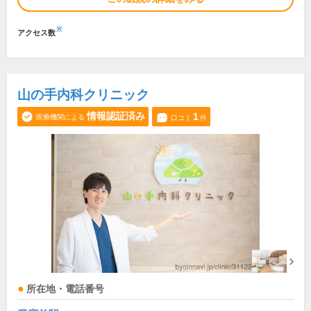
※
アクセス数
山の手内科クリニック
情報認証済み
1
医療機関による
口コミ
件
所在地・電話番号