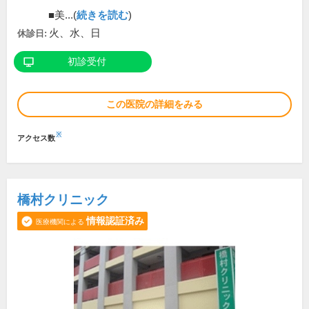
■美...(
続きを読む
)
火、水、日
休診日:
初診受付
この医院の詳細をみる
※
アクセス数
橋村クリニック
情報認証済み
医療機関による