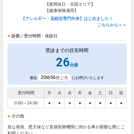
【夜間休日・全国エリア】
【健康保険適用】
【アレルギー・花粉症専門外来】はじめました！
こちらから＞＞
診療／受付時間・休診日
受診までの目安時間
26
分後
20
56
時
分ごろ
最短
にお呼びいたします
受付時間
月
火
水
木
金
土
日
祝
0:00～24:00
●
●
●
●
●
●
●
●
その他
急な発熱、悪天候など直接医療機関に掛かる事が困難な際にご
利用ください