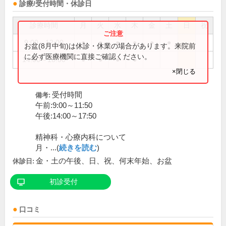
診療/受付時間・休診日
診療時間
月
火
水
木
金
土
日
祝
9:00～12:00
●
●
●
●
●
●
お盆(8月中旬)は休診・休業の場合があります。来院前
に必ず医療機関に直接ご確認ください。
14:00～18:00
●
●
●
●
×閉じる
受付時間
備考:
午前:9:00～11:50
午後:14:00～17:50
精神科・心療内科について
月・...(
続きを読む
)
金・土の午後、日、祝、何末年始、お盆
休診日:
初診受付
口コミ