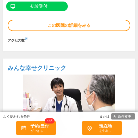
初診受付
この医院の詳細をみる
※
アクセス数
みんな幸せクリニック
条件変更
445
予約/受付
現在地