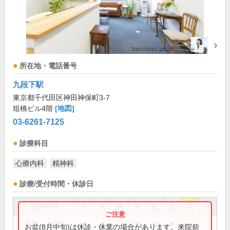
所在地・電話番号
九段下駅
東京都千代田区神田神保町3-7
俎橋ビル4階
[地図]
03-6261-7125
診療科目
心療内科
精神科
診療/受付時間・休診日
診療時間
月
火
水
木
金
土
日
祝
9:30～12:30
●
●
●
●
●
お盆(8月中旬)は休診・休業の場合があります。来院前