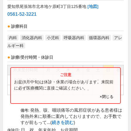
愛知県尾張旭市北本地ケ原町3丁目125番地
[地図]
0561-52-3221
診療科目
内科
消化器内科
小児科
呼吸器内科
循環器内科
アレ
ルギー科
診療/受付時間・休診日
外来受付時間
月
火
水
木
金
土
日
祝
9:00～12:10
●
●
●
●
●
●
お盆(8月中旬)は休診・休業の場合があります。来院前
に必ず医療機関に直接ご確認ください。
16:30～19:00
●
●
●
●
×閉じる
発熱、咳、咽頭痛等の風邪症状がある患者様は
備考:
発熱外来に順番に案内しておりますので、お手数で
すが前もって...(
続きを読む
)
日、祝、年末年始、お盆期間
休診日: