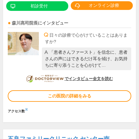
オンライン診療
初診受付
森川髙司
院長
にインタビュー
日々の診療で心がけていることはありま
すか?
「患者さんファースト」を信念に、患者
さんの声にはできるだけ耳を傾け、お気持
ちに寄り添うことを心がけて…
DOCTORVIEW
でインタビュー全文を読む
この医院の詳細をみる
※
アクセス数
五良ファミリークリニック センター南