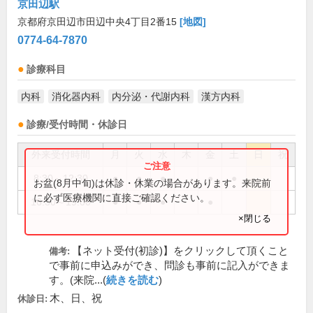
京田辺駅
京都府京田辺市田辺中央4丁目2番15
[地図]
0774-64-7870
診療科目
内科
消化器内科
内分泌・代謝内科
漢方内科
診療/受付時間・休診日
外来受付時間
月
火
水
木
金
土
日
祝
8:30～12:30
●
●
●
●
●
お盆(8月中旬)は休診・休業の場合があります。来院前
に必ず医療機関に直接ご確認ください。
16:30～19:00
●
●
●
●
×閉じる
【ネット受付(初診)】をクリックして頂くこと
備考:
で事前に申込みができ、問診も事前に記入ができま
す。(来院...(
続きを読む
)
木、日、祝
休診日: