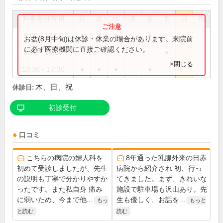
外来受付時間
月
火
水
木
金
土
日
祝
9:00～12:00
●
●
●
●
お盆(8月中旬)は休診・休業の場合があります。来院前
に必ず医療機関に直接ご確認ください。
9:00～16:30
●
×閉じる
13:30～17:30
●
●
●
●
木、日、祝
休診日:
初診受付
口コミ
こちらの病院の婦人科を
8年通った乳腺外来の日赤
初めて受診しましたが、先生
病院から紹介され 初、行っ
の説明も丁寧で分かりやすか
てきました。まず、きれいな
ったです。また私自身 痛み
施設で駐車場も沢山あり。先
に弱いため、今まで他...
生も優しく、お話を...
もっ
もっと
と読む
読む