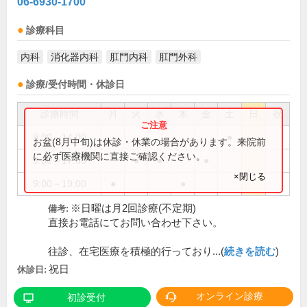
06-6930-1700
診療科目
内科
消化器内科
肛門内科
肛門外科
診療/受付時間・休診日
診療時間
月
火
水
木
金
土
日
祝
9:00～14:00
●
お盆(8月中旬)は休診・休業の場合があります。来院前
に必ず医療機関に直接ご確認ください。
9:00～17:00
●
●
●
×閉じる
9:00～19:00
●
●
※日曜は月2回診療(不定期)
備考:
直接お電話にてお問い合わせ下さい。
往診、在宅医療を積極的行っており...(
続きを読む
)
祝日
休診日:
オンライン診療
初診受付