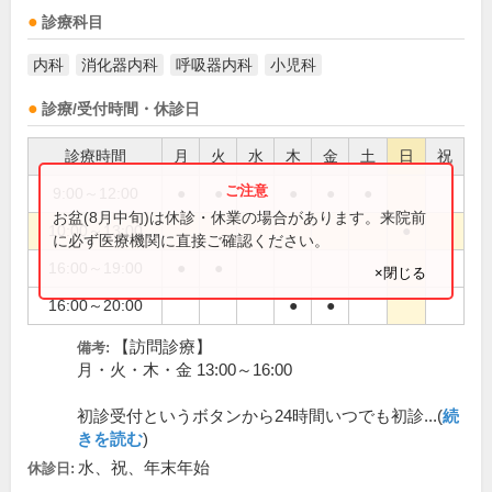
診療科目
内科
消化器内科
呼吸器内科
小児科
診療/受付時間・休診日
診療時間
月
火
水
木
金
土
日
祝
9:00～12:00
●
●
●
●
●
お盆(8月中旬)は休診・休業の場合があります。来院前
10:00～13:00
●
に必ず医療機関に直接ご確認ください。
16:00～19:00
●
●
×閉じる
16:00～20:00
●
●
【訪問診療】
備考:
月・火・木・金 13:00～16:00
初診受付というボタンから24時間いつでも初診...(
続
きを読む
)
水、祝、年末年始
休診日: