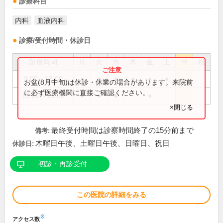
診療科目
内科
血液内科
診療/受付時間・休診日
診療時間
月
火
水
木
金
土
日
祝
9:00～13:00
●
●
●
●
●
●
お盆(8月中旬)は休診・休業の場合があります。来院前
に必ず医療機関に直接ご確認ください。
15:00～19:00
●
●
●
●
×閉じる
最終受付時間は診察時間終了の15分前まで
備考:
木曜日午後、土曜日午後、日曜日、祝日
休診日:
初診・再診受付
この医院の詳細をみる
※
アクセス数