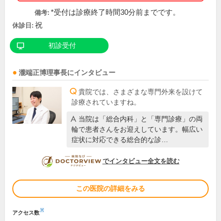
*受付は診療終了時間30分前までです。
備考:
祝
休診日:
初診受付
瀧端正博
理事長
にインタビュー
貴院では、さまざまな専門外来を設けて
診療されていますね。
当院は「総合内科」と「専門診療」の両
輪で患者さんをお迎えしています。幅広い
症状に対応できる総合的な診…
DOCTORVIEW
でインタビュー全文を読む
この医院の詳細をみる
※
アクセス数