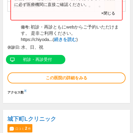
に必ず医療機関に直接ご確認ください。
13:30～18:00
●
●
●
●
●
×閉じる
初診・再診ともにwebからご予約いただけま
備考:
す。 是非ご利用ください。
https://chiyoda...(
続きを読む
)
水、日、祝
休診日:
初診・再診受付
この医院の詳細をみる
※
アクセス数
城下町Lクリニック
2
口コミ
件