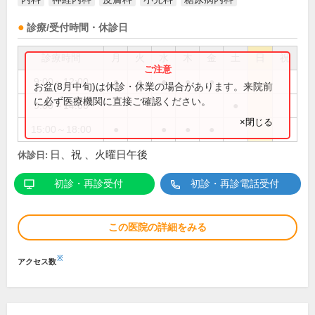
診療/受付時間・休診日
診療時間
月
火
水
木
金
土
日
祝
9:00～12:00
●
●
●
●
●
お盆(8月中旬)は休診・休業の場合があります。来院前
に必ず医療機関に直接ご確認ください。
9:00～14:00
●
×閉じる
15:00～18:00
●
●
●
●
日、祝 、火曜日午後
休診日:
初診・再診受付
初診・再診電話受付
この医院の詳細をみる
※
アクセス数