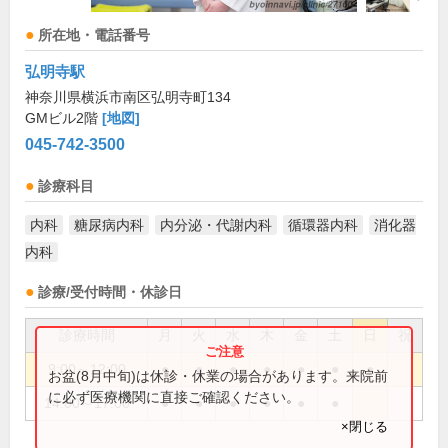
所在地・電話番号
弘明寺駅
神奈川県横浜市南区弘明寺町134
GMビル2階
[地図]
045-742-3500
診療科目
内科
糖尿病内科
内分泌・代謝内科
循環器内科
消化器
内科
診療/受付時間・休診日
診療時間
月
火
水
木
金
土
日
祝
9:00～12:00
●
●
●
●
●
●
●
お盆(8月中旬)は休診・休業の場合があります。来院前
に必ず医療機関に直接ご確認ください。
14:00～17:00
●
●
●
●
●
●
×閉じる