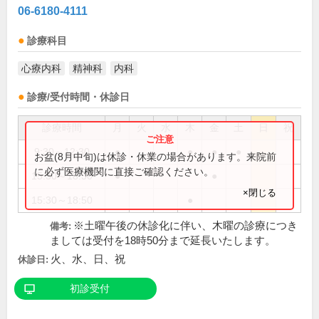
06-6180-4111
診療科目
心療内科
精神科
内科
診療/受付時間・休診日
診療時間
月
火
水
木
金
土
日
祝
9:30～12:30
●
●
●
●
お盆(8月中旬)は休診・休業の場合があります。来院前
に必ず医療機関に直接ご確認ください。
15:30～18:30
●
●
×閉じる
15:30～18:50
●
※土曜午後の休診化に伴い、木曜の診療につき
備考:
ましては受付を18時50分まで延長いたします。
火、水、日、祝
休診日:
初診受付