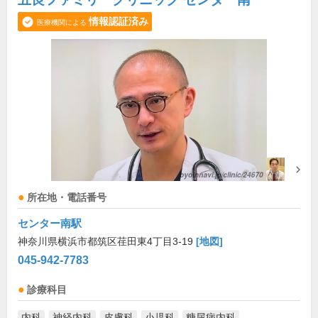
情報認証済み
医療機関による
所在地・電話番号
センター南駅
神奈川県横浜市都筑区荏田東4丁目3-19
[地図]
045-942-7783
診療科目
内科
神経内科
皮膚科
小児科
糖尿病内科