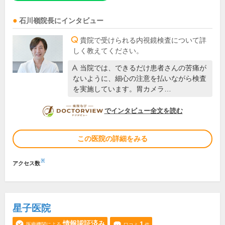
石川嶺
院長
にインタビュー
貴院で受けられる内視鏡検査について詳
しく教えてください。
当院では、できるだけ患者さんの苦痛が
ないように、細心の注意を払いながら検査
を実施しています。胃カメラ…
DOCTORVIEW
でインタビュー全文を読む
この医院の詳細をみる
※
アクセス数
星子医院
情報認証済み
1
医療機関による
口コミ
件