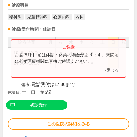
診療科目
精神科
児童精神科
心療内科
内科
診療/受付時間・休診日
診療時間
月
火
水
木
金
土
日
祝
10:00～13:00
●
●
●
●
●
お盆(8月中旬)は休診・休業の場合があります。来院前
に必ず医療機関に直接ご確認ください。
14:30～18:00
●
●
●
●
●
×閉じる
電話受付は17:30まで
備考:
土、日、第5週
休診日:
初診受付
この医院の詳細をみる