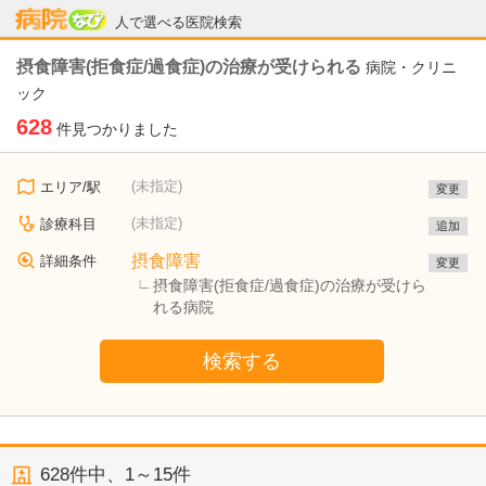
病院なび
人で選べる医院検索
摂食障害(拒食症/過食症)の治療が受けられる
病院・クリニ
ック
628
件見つかりました
(未指定)
エリア/駅
変更
(未指定)
診療科目
追加
摂食障害
詳細条件
変更
摂食障害(拒食症/過食症)の治療が受けら
れる病院
検索する
628
件中、
1～15件