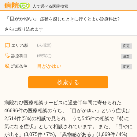
病院なび
人で選べる医院検索
「目がかゆい」
症状を感じたときに行くとよい診療科は?
さらに絞り込めます
(未指定)
エリア/駅
変更
(未指定)
診療科目
追加
目がかゆい
詳細条件
変更
検索する
病院なび医療相談サービスに過去半年間に寄せられた
46696件の医療相談のうち、「目がかゆい」という症状は
2,514件(5%)の相談で見られ、 うち545件の相談で「特に
気になる症状」として相談されています。 また、「目やに
が出る」(3,075件 / 7%), 「異物感がある」(1,669件 / 4%)