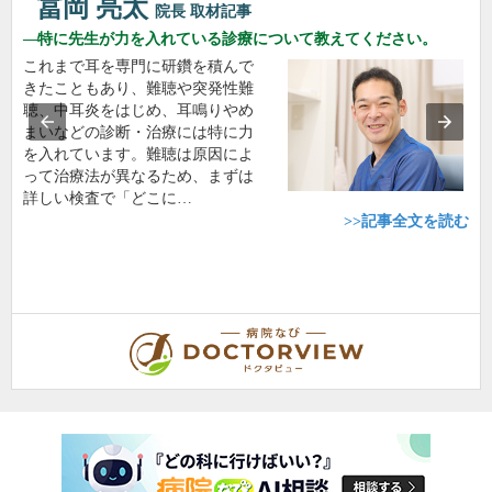
冨岡 亮太
院長
取材記事
特に先生が力を入れている診療について教えてください。
これまで耳を専門に研鑽を積んで
きたこともあり、難聴や突発性難
聴、中耳炎をはじめ、耳鳴りやめ
まいなどの診断・治療には特に力
を入れています。難聴は原因によ
って治療法が異なるため、まずは
詳しい検査で「どこに…
>>記事全文を読む