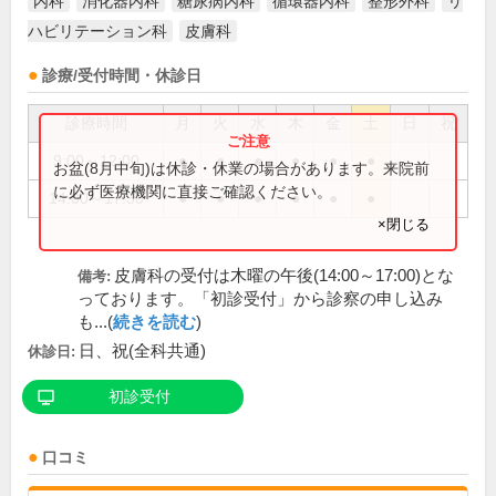
内科
消化器内科
糖尿病内科
循環器内科
整形外科
リ
ハビリテーション科
皮膚科
診療/受付時間・休診日
診療時間
月
火
水
木
金
土
日
祝
9:00～12:00
●
●
●
●
●
●
お盆(8月中旬)は休診・休業の場合があります。来院前
に必ず医療機関に直接ご確認ください。
14:00～17:30
●
●
●
●
●
●
×閉じる
皮膚科の受付は木曜の午後(14:00～17:00)とな
備考:
っております。「初診受付」から診察の申し込み
も...(
続きを読む
)
日、祝(全科共通)
休診日:
初診受付
口コミ