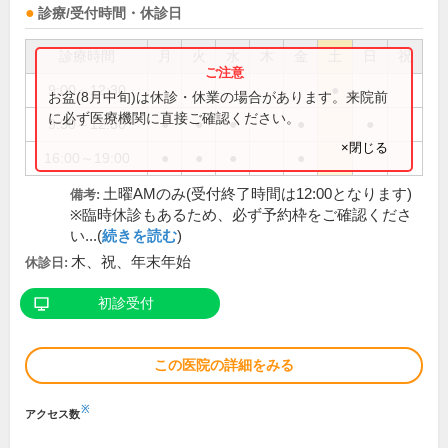
診療/受付時間・休診日
診療時間
月
火
水
木
金
土
日
祝
9:00～12:30
●
お盆(8月中旬)は休診・休業の場合があります。来院前
に必ず医療機関に直接ご確認ください。
9:30～12:30
●
●
●
●
●
×閉じる
16:00～19:00
●
●
●
●
土曜AMのみ(受付終了時間は12:00となります)
備考:
※臨時休診もあるため、必ず予約枠をご確認くださ
い...(
続きを読む
)
木、祝、年末年始
休診日:
初診受付
この医院の詳細をみる
※
アクセス数