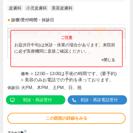
皮膚科
小児皮膚科
美容皮膚科
診療/受付時間・休診日
外来受付時間
月
火
水
木
金
土
日
祝
9:00～12:00
●
●
●
●
●
●
お盆(8月中旬)は休診・休業の場合があります。来院前
に必ず医療機関に直接ご確認ください。
14:30～18:30
●
●
●
×閉じる
○ 12:00～13:00は手術の時間です。(要予約)
備考:
○ 美容のみお電話での予約を承っております。
火PM、木PM、土PM、日、祝
休診日:
初診・再診受付
初診・再診電話受付
この医院の詳細をみる
※
アクセス数