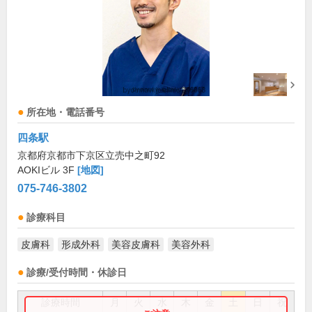
所在地・電話番号
四条駅
京都府京都市下京区立売中之町92
AOKIビル 3F
[地図]
075-746-3802
診療科目
皮膚科
形成外科
美容皮膚科
美容外科
診療/受付時間・休診日
診療時間
月
火
水
木
金
土
日
祝