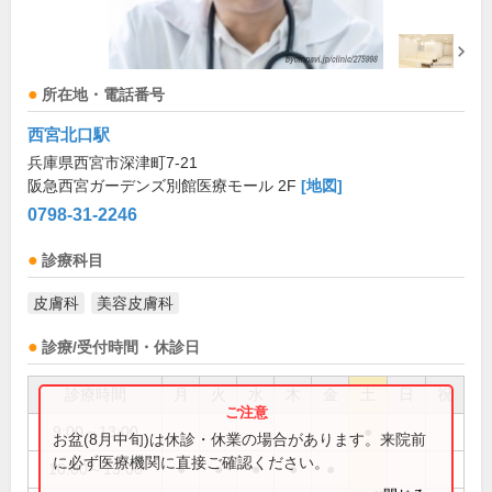
所在地・電話番号
西宮北口駅
兵庫県西宮市深津町7-21
阪急西宮ガーデンズ別館医療モール 2F
[地図]
0798-31-2246
診療科目
皮膚科
美容皮膚科
診療/受付時間・休診日
診療時間
月
火
水
木
金
土
日
祝
9:00～13:00
●
お盆(8月中旬)は休診・休業の場合があります。来院前
に必ず医療機関に直接ご確認ください。
10:00～13:00
●
●
●
●
●