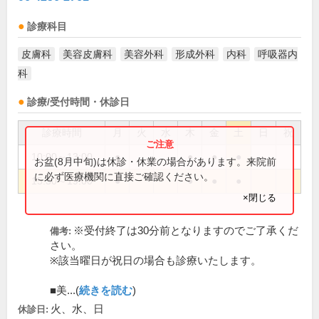
診療科目
皮膚科
美容皮膚科
美容外科
形成外科
内科
呼吸器内
科
診療/受付時間・休診日
診療時間
月
火
水
木
金
土
日
祝
10:00～13:00
●
●
●
●
お盆(8月中旬)は休診・休業の場合があります。来院前
に必ず医療機関に直接ご確認ください。
15:30～19:00
●
●
●
●
×閉じる
※受付終了は30分前となりますのでご了承くだ
備考:
さい。
※該当曜日が祝日の場合も診療いたします。
■美...(
続きを読む
)
火、水、日
休診日: