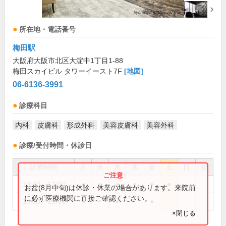
所在地・電話番号
梅田駅
大阪府大阪市北区大淀中1丁目1-88
梅田スカイビル タワーイースト7F
[地図]
06-6136-3991
診療科目
内科
皮膚科
形成外科
美容皮膚科
美容外科
診療/受付時間・休診日
診療時間
月
火
水
木
金
土
日
祝
10:00～13:00
●
●
●
●
●
●
お盆(8月中旬)は休診・休業の場合があります。来院前
に必ず医療機関に直接ご確認ください。
15:30～19:00
●
●
●
×閉じる