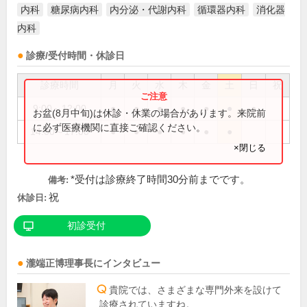
内科
糖尿病内科
内分泌・代謝内科
循環器内科
消化器
内科
診療/受付時間・休診日
診療時間
月
火
水
木
金
土
日
祝
9:00～12:00
●
●
●
●
●
●
●
お盆(8月中旬)は休診・休業の場合があります。来院前
に必ず医療機関に直接ご確認ください。
14:00～17:00
●
●
●
●
●
●
×閉じる
*受付は診療終了時間30分前までです。
備考:
祝
休診日:
初診受付
瀧端正博
理事長
にインタビュー
貴院では、さまざまな専門外来を設けて
診療されていますね。