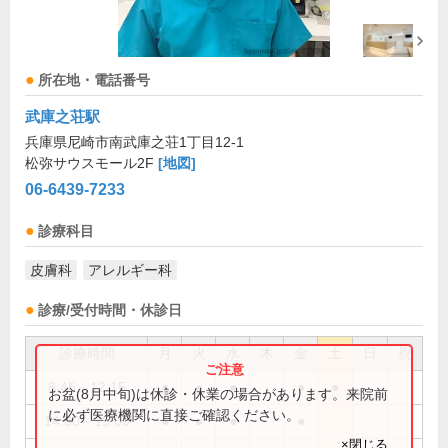
所在地・電話番号
武庫之荘駅
兵庫県尼崎市南武庫之荘1丁目12-1
松弥サウスモール2F
[地図]
06-6439-7233
診療科目
皮膚科
アレルギー科
診療/受付時間・休診日
診療時間
月
火
水
木
金
土
日
祝
8:45～12:15
●
●
●
●
●
お盆(8月中旬)は休診・休業の場合があります。来院前
に必ず医療機関に直接ご確認ください。
14:00～15:00
●
●
●
●
×閉じる