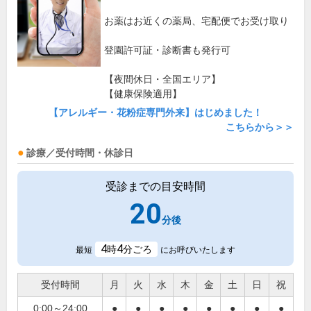
お薬はお近くの薬局、宅配便でお受け取り
登園許可証・診断書も発行可
【夜間休日・全国エリア】
【健康保険適用】
【アレルギー・花粉症専門外来】はじめました！
こちらから＞＞
診療／受付時間・休診日
受診までの目安時間
20
分後
4
4
時
分ごろ
最短
にお呼びいたします
受付時間
月
火
水
木
金
土
日
祝
0:00～24:00
●
●
●
●
●
●
●
●