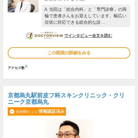
当院は「総合内科」と「専門診療」の両
輪で患者さんをお迎えしています。幅広い
症状に対応できる総合的な診…
DOCTORVIEW
でインタビュー全文を読む
この医院の詳細をみる
※
アクセス数
京都烏丸駅前皮フ科スキンクリニック・クリ
ニーク京都烏丸
情報認証済み
医療機関による