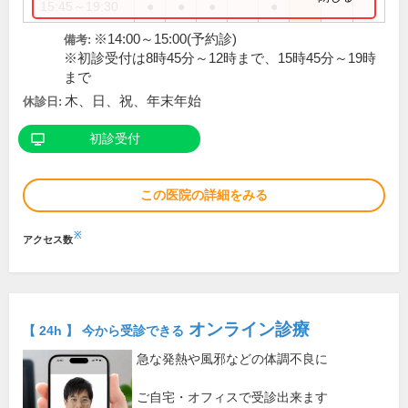
15:45～19:30
●
●
●
●
※14:00～15:00(予約診)
備考:
※初診受付は8時45分～12時まで、15時45分～19時
まで
木、日、祝、年末年始
休診日:
初診受付
この医院の詳細をみる
※
アクセス数
オンライン診療
【 24h 】 今から受診できる
急な発熱や風邪などの体調不良に
ご自宅・オフィスで受診出来ます