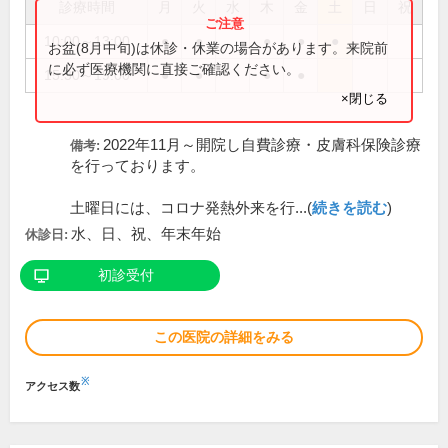
診療時間
月
火
水
木
金
土
日
祝
10:00～13:00
●
●
●
●
●
お盆(8月中旬)は休診・休業の場合があります。来院前
に必ず医療機関に直接ご確認ください。
15:30～19:00
●
●
●
●
×閉じる
2022年11月～開院し自費診療・皮膚科保険診療
備考:
を行っております。
土曜日には、コロナ発熱外来を行...(
続きを読む
)
水、日、祝、年末年始
休診日:
初診受付
この医院の詳細をみる
※
アクセス数