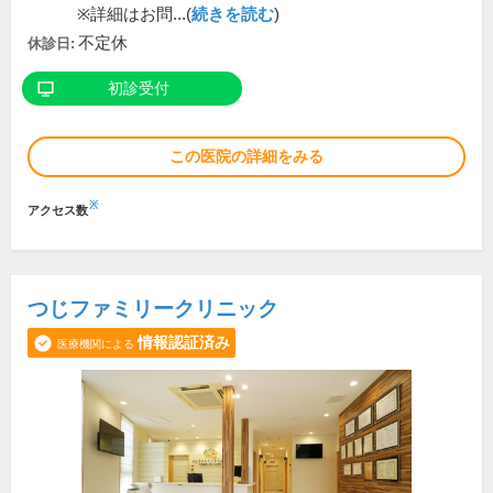
※詳細はお問...(
続きを読む
)
不定休
休診日:
初診受付
この医院の詳細をみる
※
アクセス数
つじファミリークリニック
情報認証済み
医療機関による