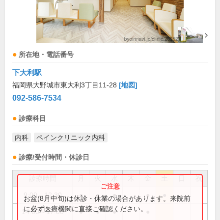
所在地・電話番号
下大利駅
福岡県大野城市東大利3丁目11-28
[地図]
092-586-7534
診療科目
内科
ペインクリニック内科
診療/受付時間・休診日
診療時間
月
火
水
木
金
土
日
祝
9:00～12:30
●
●
●
●
●
お盆(8月中旬)は休診・休業の場合があります。来院前
に必ず医療機関に直接ご確認ください。
14:00～17:00
●
●
●
●