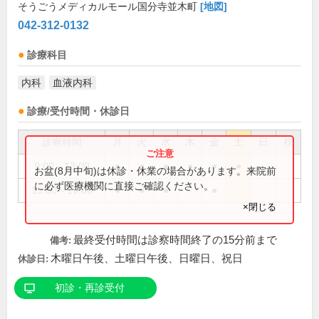
そうごうメディカルモール国分寺並木町
[地図]
042-312-0132
診療科目
内科
血液内科
診療/受付時間・休診日
診療時間
月
火
水
木
金
土
日
祝
9:00～13:00
●
●
●
●
●
●
お盆(8月中旬)は休診・休業の場合があります。来院前
に必ず医療機関に直接ご確認ください。
15:00～19:00
●
●
●
●
×閉じる
最終受付時間は診察時間終了の15分前まで
備考:
木曜日午後、土曜日午後、日曜日、祝日
休診日:
初診・再診受付