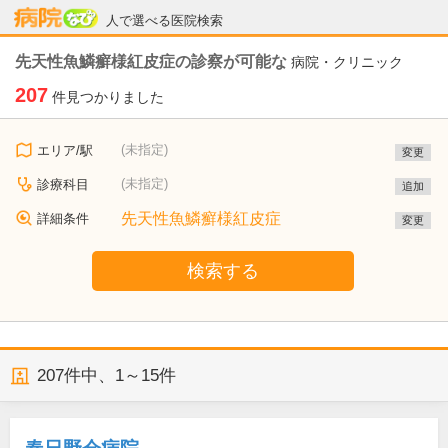
病院なび
人で選べる医院検索
先天性魚鱗癬様紅皮症の診察が可能な
病院・クリニック
207
件見つかりました
(未指定)
エリア/駅
変更
(未指定)
診療科目
追加
先天性魚鱗癬様紅皮症
詳細条件
変更
検索する
207
件中、
1～15件