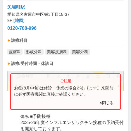
矢場町駅
愛知県名古屋市中区栄3丁目15-37
9F
[地図]
0120-788-996
診療科目
皮膚科
形成外科
美容皮膚科
美容外科
診療/受付時間・休診日
診療時間
月
火
水
木
金
土
日
祝
11:00～20:00
●
●
●
●
●
●
●
●
お盆(8月中旬)は休診・休業の場合があります。来院前
に必ず医療機関に直接ご確認ください。
×閉じる
■予防接種
備考:
2025-26年度インフルエンザワクチン接種の予約受付
を開始しております。