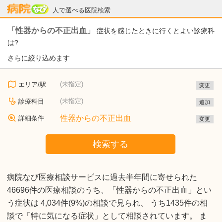
病院なび
人で選べる医院検索
「性器からの不正出血」
症状を感じたときに行くとよい診療科
は?
さらに絞り込めます
(未指定)
エリア/駅
変更
(未指定)
診療科目
追加
性器からの不正出血
詳細条件
変更
検索する
病院なび医療相談サービスに過去半年間に寄せられた
46696件の医療相談のうち、「性器からの不正出血」とい
う症状は 4,034件(9%)の相談で見られ、 うち1435件の相
談で「特に気になる症状」として相談されています。 ま