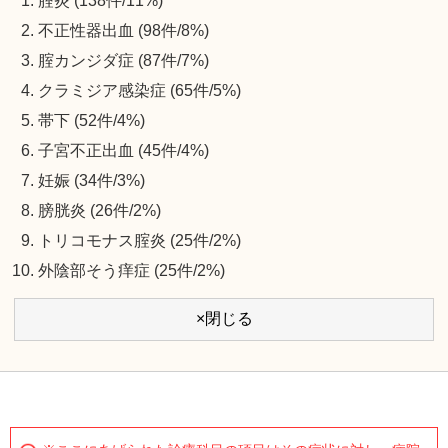
腟炎 (138件/11%)
不正性器出血 (98件/8%)
腟カンジダ症 (87件/7%)
クラミジア感染症 (65件/5%)
帯下 (52件/4%)
子宮不正出血 (45件/4%)
妊娠 (34件/3%)
膀胱炎 (26件/2%)
トリコモナス腟炎 (25件/2%)
外陰部そう痒症 (25件/2%)
×閉じる