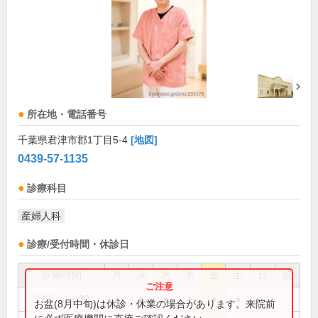
所在地・電話番号
千葉県君津市郡1丁目5-4
[地図]
0439-57-1135
診療科目
産婦人科
診療/受付時間・休診日
診療時間
月
火
水
木
金
土
日
祝
9:00～12:00
●
●
●
●
●
●
お盆(8月中旬)は休診・休業の場合があります。来院前