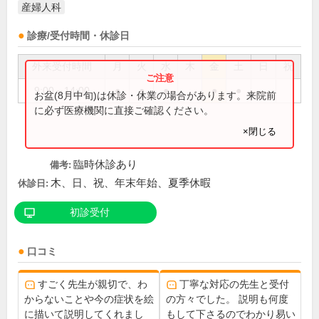
産婦人科
診療/受付時間・休診日
外来受付時間
月
火
水
木
金
土
日
祝
9:00～14:00
●
●
●
●
●
お盆(8月中旬)は休診・休業の場合があります。来院前
に必ず医療機関に直接ご確認ください。
×閉じる
臨時休診あり
備考:
木、日、祝、年末年始、夏季休暇
休診日:
初診受付
口コミ
すごく先生が親切で、わ
丁寧な対応の先生と受付
からないことや今の症状を絵
の方々でした。 説明も何度
に描いて説明してくれまし
もして下さるのでわかり易い