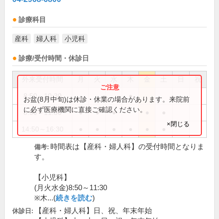
診療科目
産科
婦人科
小児科
診療/受付時間・休診日
外来受付時間
月
火
水
木
金
土
日
祝
8:50～10:30
●
お盆(8月中旬)は休診・休業の場合があります。来院前
に必ず医療機関に直接ご確認ください。
8:50～11:30
●
●
●
●
●
×閉じる
14:50～16:30
●
●
●
●
●
●
時間表は【産科・婦人科】の受付時間となりま
備考:
す。
【小児科】
(月火水金)8:50～11:30
※木...(
続きを読む
)
【産科・婦人科】日、祝、年末年始
休診日: