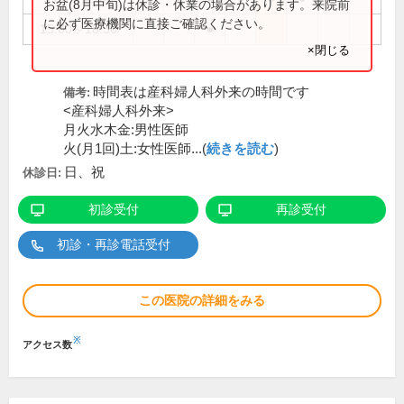
お盆(8月中旬)は休診・休業の場合があります。来院前
に必ず医療機関に直接ご確認ください。
15:00～18:30
●
×閉じる
時間表は産科婦人科外来の時間です
備考:
<産科婦人科外来>
月火水木金:男性医師
火(月1回)土:女性医師...(
続きを読む
)
日、祝
休診日:
初診受付
再診受付
初診・再診電話受付
この医院の詳細をみる
※
アクセス数