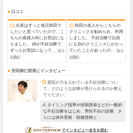
口コミ
出産はずっと地元秋田で
秋田の友人からこちらの
したいと思っていたので、こ
クリニックを勧められ、利用
ちらの産婦人科にお世話にな
しました。 不妊治療で以前
りました。 姉が不妊治療で
にも別のクリニックにかかっ
ずっとお世話になって...
ていたことがあったの...
もっ
もっ
と読む
と読む
安田師仁
院長
にインタビュー
貴院が力を入れている不妊治療につい
て、どのような診療が受けられるのか教え
てください。
タイミング指導や排卵誘発などの一般的
な不妊治療をはじめ、男性不妊の診療、さ
らには体外受精・顕微授精と…
DOCTORVIEW
でインタビュー全文を読む