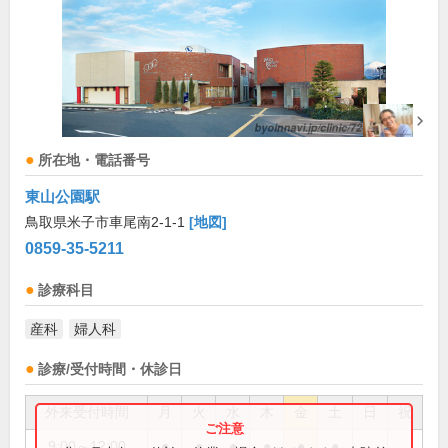
所在地・電話番号
東山公園駅
鳥取県米子市車尾南2-1-1
[地図]
0859-35-5211
診療科目
産科
婦人科
診療/受付時間・休診日
外来受付時間
月
火
水
木
金
土
日
祝
9:00～12:00
●
●
●
●
●
●