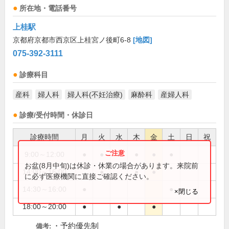
所在地・電話番号
上桂駅
京都府京都市西京区上桂宮ノ後町6-8
[地図]
075-392-3111
診療科目
産科
婦人科
婦人科(不妊治療)
麻酔科
産婦人科
診療/受付時間・休診日
診療時間
月
火
水
木
金
土
日
祝
9:00～12:00
●
●
●
●
●
●
お盆(8月中旬)は休診・休業の場合があります。来院前
14:00～16:00
●
●
●
に必ず医療機関に直接ご確認ください。
14:30～16:00
●
●
×閉じる
18:00～20:00
●
●
●
・予約優先制
備考: