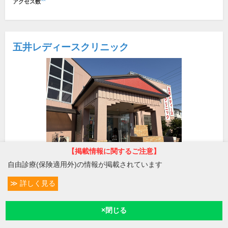
アクセス数
五井レディースクリニック
【掲載情報に関するご注意】
自由診療(保険適用外)の情報が掲載されています
所在地・電話番号
詳しく見る
五井駅
条件変更
39
千葉県市原市五井2290
[地図]
予約/受付
現在地
0436-22-3770