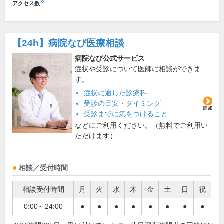
※
アクセス数
【24h】
病院なび医療相談
病院なび公式サービス
症状や受診について医師に相談ができま
す。
症状に適した診療科
受診の目安・タイミング
受診までに気をつけること
などにご利用ください。（無料でご利用い
ただけます）
相談／受付時間
相談受付時間
月
火
水
木
金
土
日
祝
0:00～24:00
●
●
●
●
●
●
●
●