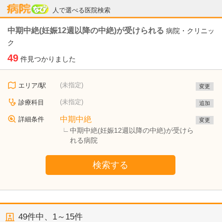
病院なび
人で選べる医院検索
中期中絶(妊娠12週以降の中絶)が受けられる
病院・クリニッ
ク
49
件見つかりました
(未指定)
エリア/駅
変更
(未指定)
診療科目
追加
中期中絶
詳細条件
変更
中期中絶(妊娠12週以降の中絶)が受けら
れる病院
検索する
49
件中、
1～15件