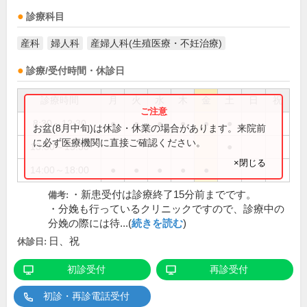
診療科目
産科
婦人科
産婦人科(生殖医療・不妊治療)
診療/受付時間・休診日
診療時間
月
火
水
木
金
土
日
祝
8:30～12:30
●
●
●
●
●
●
お盆(8月中旬)は休診・休業の場合があります。来院前
に必ず医療機関に直接ご確認ください。
13:30～15:30
●
×閉じる
14:00～18:00
●
●
●
●
●
・新患受付は診療終了15分前までです。
備考:
・分娩も行っているクリニックですので、診療中の
分娩の際には待...(
続きを読む
)
日、祝
休診日:
初診受付
再診受付
初診・再診電話受付