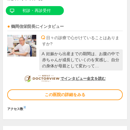
初診・再診受付
鶴岡信栄
院長
にインタビュー
日々の診療で心がけていることはありま
すか?
妊娠から出産までの期間は、お腹の中で
赤ちゃんが成長していくのを実感し、自分
の身体が母親として変わって…
DOCTORVIEW
でインタビュー全文を読む
この医院の詳細をみる
※
アクセス数