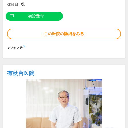
祝
休診日:
初診受付
この医院の詳細をみる
※
アクセス数
有秋台医院