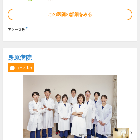
この医院の詳細をみる
※
アクセス数
身原病院
1
口コミ
件