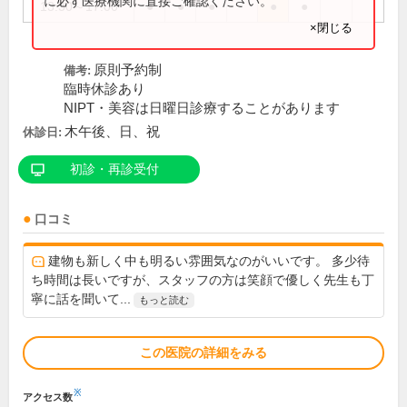
に必ず医療機関に直接ご確認ください。
13:30～17:00
●
●
●
●
●
×閉じる
原則予約制
備考:
臨時休診あり
NIPT・美容は日曜日診療することがあります
木午後、日、祝
休診日:
初診・再診受付
口コミ
建物も新しく中も明るい雰囲気なのがいいです。 多少待
ち時間は長いですが、スタッフの方は笑顔で優しく先生も丁
寧に話を聞いて...
もっと読む
この医院の詳細をみる
※
アクセス数