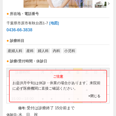
所在地・電話番号
千葉県市原市有秋台西1-7
[地図]
0436-66-3838
診療科目
産婦人科
産科
婦人科
内科
小児科
診療/受付時間・休診日
診療時間
月
火
水
木
金
土
日
祝
9:00～12:00
●
●
●
●
●
お盆(8月中旬)は休診・休業の場合があります。来院前
に必ず医療機関に直接ご確認ください。
15:00～17:00
●
×閉じる
15:00～18:00
●
●
●
●
受付は診療終了 15分前まで
備考:
水、日、祝
休診日: