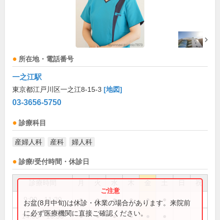
所在地・電話番号
一之江駅
東京都江戸川区一之江8-15-3
[地図]
03-3656-5750
診療科目
産婦人科
産科
婦人科
診療/受付時間・休診日
診療時間
月
火
水
木
金
土
日
祝
9:00～11:30
●
●
●
●
●
●
お盆(8月中旬)は休診・休業の場合があります。来院前
に必ず医療機関に直接ご確認ください。
14:00～16:30
●
●
●
●
●
●