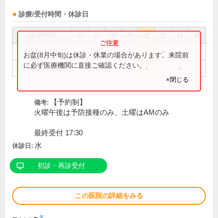
診療/受付時間・休診日
診療時間
月
火
水
木
金
土
日
祝
9:00～12:00
●
●
●
●
●
●
お盆(8月中旬)は休診・休業の場合があります。来院前
に必ず医療機関に直接ご確認ください。
15:00～18:00
●
●
●
●
●
×閉じる
【予約制】
備考:
火曜午後は予防接種のみ、土曜はAMのみ
最終受付 17:30
水
休診日:
初診・再診受付
この医院の詳細をみる
※