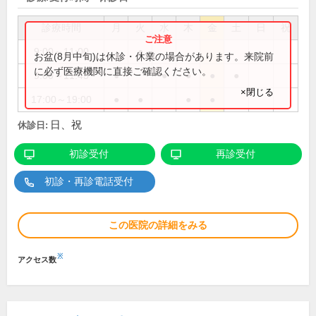
診療時間
月
火
水
木
金
土
日
祝
9:00～11:00
●
お盆(8月中旬)は休診・休業の場合があります。来院前
に必ず医療機関に直接ご確認ください。
9:00～11:45
●
●
●
●
●
×閉じる
17:00～19:00
●
●
●
●
日、祝
休診日:
初診受付
再診受付
初診・再診電話受付
この医院の詳細をみる
※
アクセス数