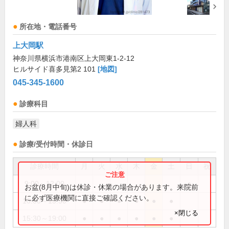
所在地・電話番号
上大岡駅
神奈川県横浜市港南区上大岡東1-2-12
ヒルサイド喜多見第2 101
[地図]
045-345-1600
診療科目
婦人科
診療/受付時間・休診日
診療時間
月
火
水
木
金
土
日
祝
9:00～12:00
●
お盆(8月中旬)は休診・休業の場合があります。来院前
に必ず医療機関に直接ご確認ください。
10:00～13:30
●
●
●
●
●
●
×閉じる
15:30～19:00
●
●
●
●
●
●