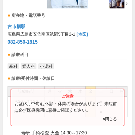
所在地・電話番号
古市橋駅
広島県広島市安佐南区祇園5丁目2-1
[地図]
082-850-1815
診療科目
産科
婦人科
小児科
診療/受付時間・休診日
診療時間
月
火
水
木
金
土
日
祝
9:30～12:30
●
●
●
●
●
お盆(8月中旬)は休診・休業の場合があります。来院前
に必ず医療機関に直接ご確認ください。
14:30～17:30
●
●
●
×閉じる
手術検査 火金:14:30～17:30
備考: