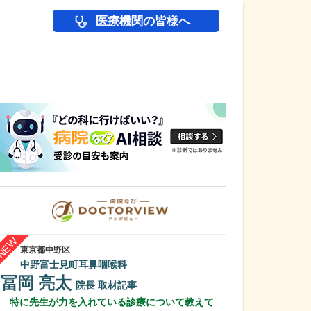
医療機関の皆様へ
医師(ドクター)の
東京都中野区
東京都練馬区
中野富士見町耳鼻咽喉科
高橋医院
冨岡 亮太
長谷川 望
院長
取材記事
特に先生が力を入れている診療について教えて
先生が日々の診