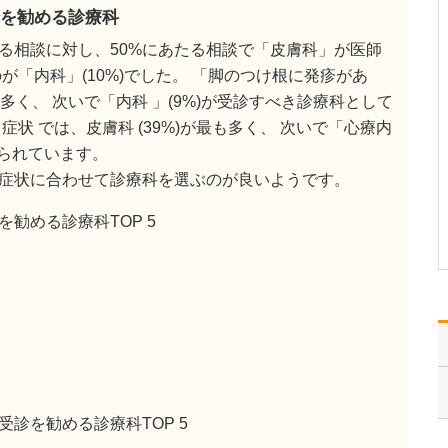
当院では、心不全・狭心
を勧める診療科
症・不整脈などの心臓疾
る相談に対し、50%にあたる相談で「皮膚科」が医師
患を中心に、検査・診
断・治療はもちろん、重
が「内科」(10%)でした。 「脚のつけ根に発疹があ
症化の予防や、病気その
も多く、 次いで「内科 」(9%)が受診すべき診療科として
ものを発症させないため
状 では、皮膚科 (39%)が最も多く、 次いで「心療内
の予防医療にも力を注い
でいます。じつは、狭心
げられています。
症・心筋梗塞・心不全・
症状に合わせて診療科を選ぶのが良いようです。
脳梗…
>>記事全文を読む
勧める診療科TOP 5
診を勧める診療科TOP 5