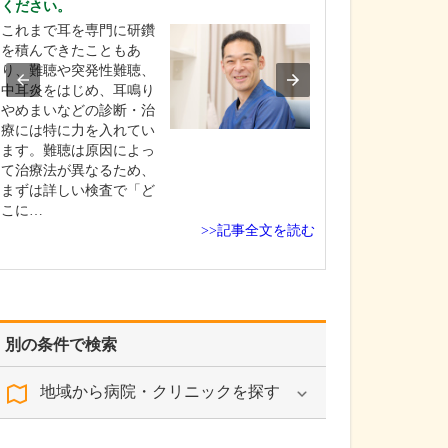
ください。
せください。
これまで耳を専門に研鑽
小児科の診療に
を積んできたこともあ
んが付き添って
り、難聴や突発性難聴、
で、お子さんだ
中耳炎をはじめ、耳鳴り
親御さんの話も
やめまいなどの診断・治
伺うようにして
療には特に力を入れてい
説明するときも
ます。難聴は原因によっ
に、わかりやす
て治療法が異なるため、
て納得していた
まずは詳しい検査で「ど
えで治療を進め
こに…
心…
>>記事全文を読む
別の条件で検索
地域から病院・クリニックを探す