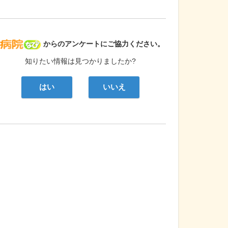
病院なび
からのアンケートにご協力ください。
知りたい情報は見つかりましたか?
はい
いいえ