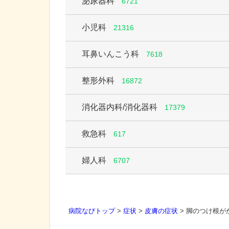
泌尿器科
6721
小児科
21316
耳鼻いんこう科
7618
整形外科
16872
消化器内科/消化器科
17379
救急科
617
婦人科
6707
病院なびトップ
>
症状
>
皮膚の症状
>
脚のつけ根が