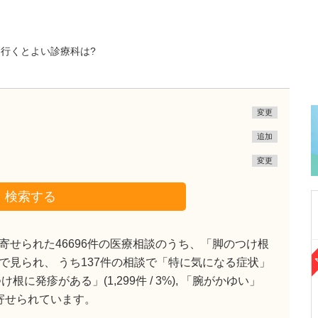
行くとよい診療科は?
変更
追加
変更
検索する
せられた46696件の医療相談のうち、「脚のつけ根
京都府京都市東山区
相談で見られ、 うち137件の相談で「特に気になる症状」
いとう内科クリニック
発疹がある」(1,299件 / 3%), 「腕がかゆい」
伊藤 大輔
院長
取材記事
談が寄せられています。
貴院が得意とする診療を教えてください。