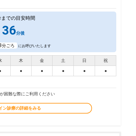
診までの目安時間
36
分後
3
分ごろ
にお呼びいたします
水
木
金
土
日
祝
●
●
●
●
●
●
が困難な際にご利用ください
イン診療の詳細をみる