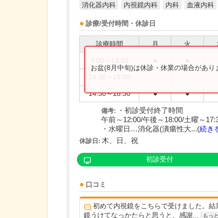
消化器内科
内視鏡内科
内科
血液内科
診療/受付時間・休診日
診療時間
月
火
9:00～13:00
●
●
お盆(8月中旬)は休診・休業の場合があ
14:30～18:00
14:30～18:30
●
●
・初診受付終了時間
備考:
午前～12:00/午後～18:00/土曜～17:
・水曜日…消化器(潰瘍性大...(
続き
木、日、祝
休診日:
初診受付
口コミ
初めて内視鏡をこちらで受けました。結
鏡うけてなっかたらと思うと、感謝...
もっ