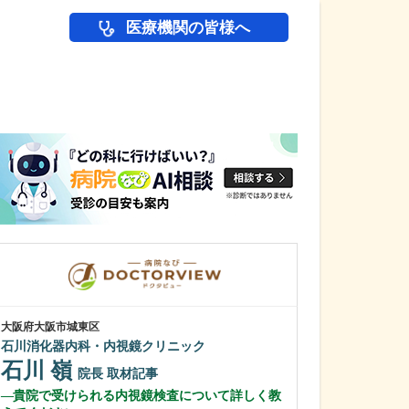
医療機関の皆様へ
医師(ドクター)の
大阪府大阪市城東区
大阪府大阪市浪速区
石川消化器内科・内視鏡クリニック
大阪なんばJUN
石川 嶺
伊賀 順平
院長
取材記事
貴院で受けられる内視鏡検査について詳しく教
鼻の日帰り手術