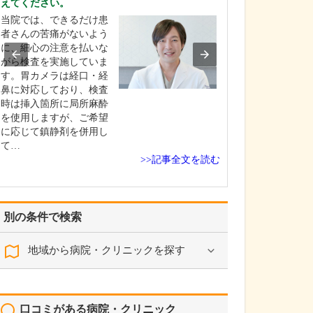
えてください。
い。
当院では、できるだけ患
当院では「鼻づ
者さんの苦痛がないよう
善するための手
に、細心の注意を払いな
力しており、主
がら検査を実施していま
湾曲症やアレル
す。胃カメラは経口・経
炎、副鼻腔炎の
鼻に対応しており、検査
を中心に行って
時は挿入箇所に局所麻酔
具体的には、鼻
を使用しますが、ご希望
症は左右の鼻腔
に応じて鎮静剤を併用し
いる鼻中隔が強
て…
る…
>>記事全文を読む
別の条件で検索
地域から病院・クリニックを探す
口コミがある病院・クリニック