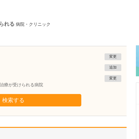
られる
病院・クリニック
変更
追加
変更
の治療が受けられる病院
検索する
千葉県千葉市花見川区
真清クリニック
日比野 久美子
院長
取材記事
ロービジョンケアについて、どのような診療が