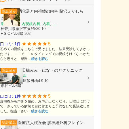
消化器と内視鏡の内科 藤沢えがしら
認証済み
クリニック
消化器内科, 内視鏡内科, 内科, ...
神奈川県藤沢市藤沢530-10
F.S.Cビル3階 302
5
口コミ: 1件
初めて内視鏡をこちらで受けました。結果受診してよかっ
たです。ここで、このタイミングで内視鏡うけてなっかた
らと思うと、感謝...
続きを読む
飯田橋みみ・はな・のどクリニック
認証済み
耳鼻いんこう科
東京都千代田区飯田橋4-9-10
細谷ビル6階
5
口コミ: 1件
扁桃炎から声帯を傷め、お声が出なくなり、日曜日に開け
て下さっている病院と目に留まりご予約なしで受診致しま
した。担当下さい...
続きを読む
医療法人桜丘会
脳神経外科ブレイン
認証済み