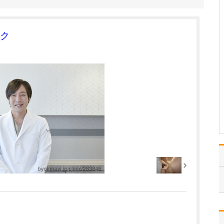
受けられるのか教えてください。
視覚障害というと、身体
障害者手帳の交付対象と
ク
なる6級以上の障害がある
場合を想像される方が多
いかもしれません。しか
し実際には、その等級に
は該当しないものの、視
力や視野の低下によって
日常生活や仕事に支障
を…
>>記事全文を読む