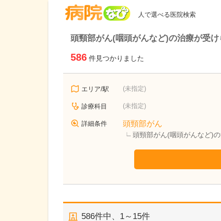
病院なび
人で選べる医院検索
頭頸部がん(咽頭がんなど)の治療が受け
586
件見つかりました
(未指定)
エリア/駅
(未指定)
診療科目
頭頸部がん
詳細条件
頭頸部がん(咽頭がんなど)
586
件中、
1～15件