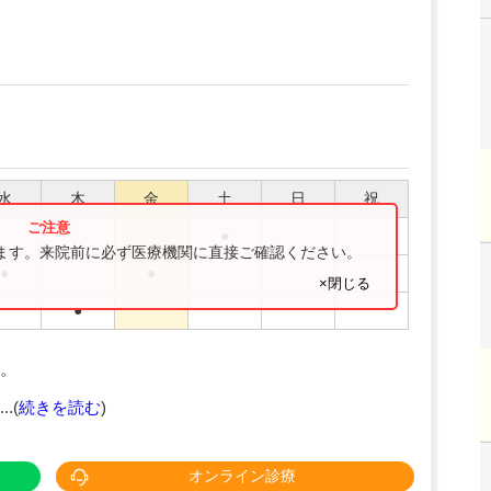
水
木
金
土
日
祝
●
ります。来院前に必ず医療機関に直接ご確認ください。
●
●
×閉じる
●
。
.(
続きを読む
)
オンライン診療