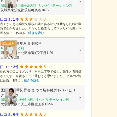
ピア桜ケ丘
脳神経外科, 脳神経内科, リハビリテーション科
茨城県東茨城郡茨城町奥谷1076
3
口コミ: 1件
古くからある病院で学校の隣にあるので怪我をした時に救
急で掛かりました。きちんと検査もして下さり可も無く不
可も無いいわゆる...
続きを読む
青地耳鼻咽喉科
認証済み
耳鼻いんこう科
岡山県岡山市北区奉還町2丁目1-29
日笠ビル2階
5
口コミ: 3件
他の方の口コミどおり、本当に丁寧で優しい先生と看護師
さんです。今後もここに通おうと思いました。 ビルの2階
に病院、1階に...
続きを読む
医療法人 華拓昇会
あづま脳神経外科リハビリ
クリニック
脳神経外科, 神経内科, リハビリテーション科
大阪府大阪市天王寺区生玉前町2-6
5
口コミ: 6件