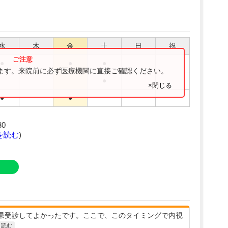
水
木
金
土
日
祝
●
●
●
ります。来院前に必ず医療機関に直接ご確認ください。
●
×閉じる
●
●
30
を読む
)
果受診してよかったです。ここで、このタイミングで内視
と読む