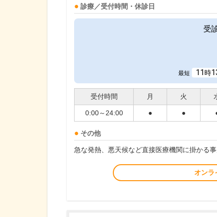
診療／受付時間・休診日
受
11
1
時
最短
受付時間
月
火
0:00～24:00
●
●
その他
急な発熱、悪天候など直接医療機関に掛かる事
オンラ