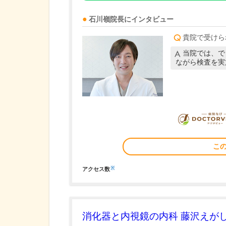
石川嶺
院長
にインタビュー
貴院で受けら
当院では、で
ながら検査を実
こ
※
アクセス数
消化器と内視鏡の内科 藤沢えが