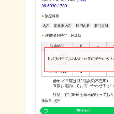
06-6930-1700
診療科目
内科
消化器内科
肛門内科
肛門外科
診療/受付時間・休診日
診療時間
月
火
9:00～14:00
お盆(8月中旬)は休診・休業の場合があ
9:00～17:00
●
9:00～19:00
●
※日曜は月2回診療(不定期)
備考:
直接お電話にてお問い合わせ下さい
往診、在宅医療を積極的行っており..
祝日
休診日:
初診受付