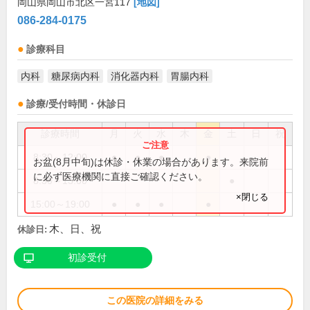
岡山県岡山市北区一宮117
[地図]
086-284-0175
診療科目
内科
糖尿病内科
消化器内科
胃腸内科
診療/受付時間・休診日
診療時間
月
火
水
木
金
土
日
祝
8:30～12:00
●
●
●
●
お盆(8月中旬)は休診・休業の場合があります。来院前
に必ず医療機関に直接ご確認ください。
8:30～13:00
●
×閉じる
15:00～19:00
●
●
●
●
木、日、祝
休診日:
初診受付
この医院の詳細をみる