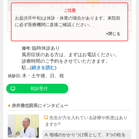
外来受付時間
月
火
水
木
金
土
日
祝
8:30～12:15
●
●
●
●
●
●
お盆(8月中旬)は休診・休業の場合があります。来院前
に必ず医療機関に直接ご確認ください。
16:00～18:45
●
●
●
●
×閉じる
臨時休診あり
備考:
風邪症状のある方は、まずはお電話ください。
診療時間のご予約をさせていただきます。
駐...(
続きを読む
)
木・土午後、日、祝
休診日:
初診受付
赤井雅也
院長
にインタビュー
先生が力を入れている診療や疾患はあり
ますか?
地域のかかりつけ医として、3つの柱を