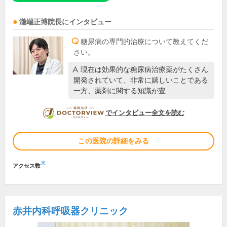
瀧端正博
院長
にインタビュー
糖尿病の専門的治療について教えてくだ
さい。
現在は効果的な糖尿病治療薬がたくさん
開発されていて、非常に嬉しいことである
一方、薬剤に関する知識が豊…
DOCTORVIEW
でインタビュー全文を読む
この医院の詳細をみる
※
アクセス数
赤井内科呼吸器クリニック