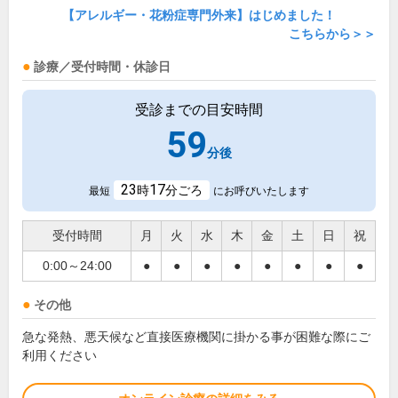
【アレルギー・花粉症専門外来】はじめました！
こちらから＞＞
診療／受付時間・休診日
受診までの目安時間
59
分後
23
17
時
分ごろ
最短
にお呼びいたします
受付時間
月
火
水
木
金
土
日
祝
0:00～24:00
●
●
●
●
●
●
●
●
その他
急な発熱、悪天候など直接医療機関に掛かる事が困難な際にご
利用ください