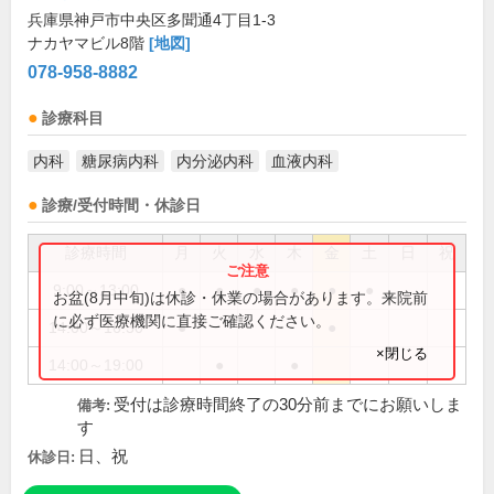
兵庫県神戸市中央区多聞通4丁目1-3
ナカヤマビル8階
[地図]
078-958-8882
診療科目
内科
糖尿病内科
内分泌内科
血液内科
診療/受付時間・休診日
診療時間
月
火
水
木
金
土
日
祝
9:00～13:00
●
●
●
●
●
●
お盆(8月中旬)は休診・休業の場合があります。来院前
に必ず医療機関に直接ご確認ください。
14:00～16:30
●
●
×閉じる
14:00～19:00
●
●
受付は診療時間終了の30分前までにお願いしま
備考:
す
日、祝
休診日: