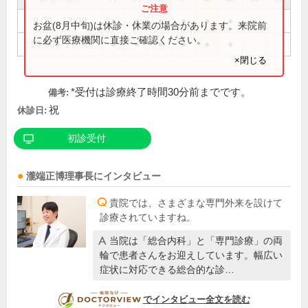
9:00～12:00
●
●
●
●
●
●
●
お盆(8月中旬)は休診・休業の場合があります。来院前
に必ず医療機関に直接ご確認ください。
14:00～17:00
●
●
●
●
●
●
×閉じる
*受付は診療終了時間30分前までです。
備考:
祝
休診日:
初診受付
瀧端正博
理事長
にインタビュー
貴院では、さまざまな専門外来を設けて
診療されていますね。
当院は「総合内科」と「専門診療」の両
輪で患者さんをお迎えしています。幅広い
症状に対応できる総合的な診…
DOCTORVIEW
でインタビュー全文を読む