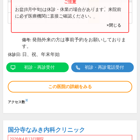
8:50～12:30
●
●
●
●
●
●
お盆(8月中旬)は休診・休業の場合があります。来院前
に必ず医療機関に直接ご確認ください。
14:50～17:30
●
●
●
●
●
×閉じる
発熱外来の方は事前予約をお願いしておりま
備考:
す。
日、祝、年末年始
休診日:
初診・再診受付
初診・再診電話受付
この医院の詳細をみる
※
アクセス数
国分寺なみき内科クリニック
2026年4月13日開院