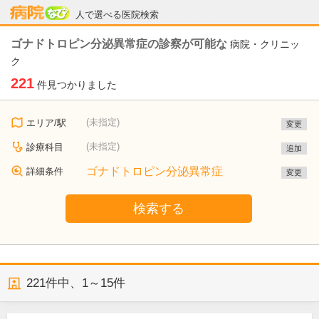
病院なび
人で選べる医院検索
ゴナドトロピン分泌異常症の診察が可能な
病院・クリニッ
ク
221
件見つかりました
(未指定)
エリア/駅
変更
(未指定)
診療科目
追加
ゴナドトロピン分泌異常症
詳細条件
変更
検索する
221
件中、
1～15件