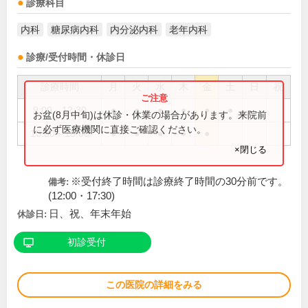
診療科目
内科
糖尿病内科
内分泌内科
老年内科
診療/受付時間・休診日
診療時間
月
火
水
木
金
土
日
祝
9:00～12:30
●
●
●
●
●
●
お盆(8月中旬)は休診・休業の場合があります。来院前
に必ず医療機関に直接ご確認ください。
15:00～18:00
●
●
●
●
●
×閉じる
※受付終了時間は診療終了時間の30分前です。
備考:
(12:00・17:30)
日、祝、年末年始
休診日:
初診受付
この医院の詳細をみる