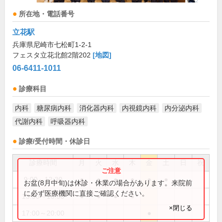
所在地・電話番号
立花駅
兵庫県尼崎市七松町1-2-1
フェスタ立花北館2階202
[地図]
06-6411-1011
診療科目
内科
糖尿病内科
消化器内科
内視鏡内科
内分泌内科
代謝内科
呼吸器内科
診療/受付時間・休診日
診療時間
月
火
水
木
金
土
日
祝
9:00～12:30
●
●
●
●
●
●
お盆(8月中旬)は休診・休業の場合があります。来院前
に必ず医療機関に直接ご確認ください。
13:30～18:30
●
●
●
●
×閉じる
17:00～20:00
●