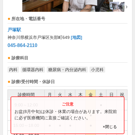
所在地・電話番号
戸塚駅
神奈川県横浜市戸塚区矢部町649
[地図]
045-864-2110
診療科目
内科
循環器内科
糖尿病・内分泌内科
小児科
診療/受付時間・休診日
診療時間
月
火
水
木
金
土
日
祝
9:00～12:00
●
お盆(8月中旬)は休診・休業の場合があります。来院前
9:30～12:30
●
●
●
●
に必ず医療機関に直接ご確認ください。
15:00～18:00
●
●
●
●
×閉じる