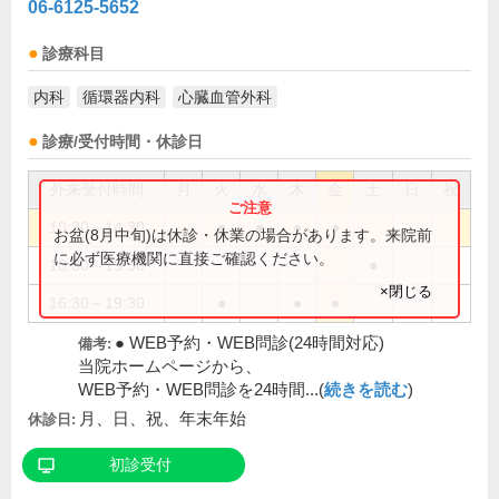
06-6125-5652
診療科目
内科
循環器内科
心臓血管外科
診療/受付時間・休診日
外来受付時間
月
火
水
木
金
土
日
祝
10:30～14:30
●
●
●
●
お盆(8月中旬)は休診・休業の場合があります。来院前
に必ず医療機関に直接ご確認ください。
10:30～15:30
●
×閉じる
16:30～19:30
●
●
●
● WEB予約・WEB問診(24時間対応)
備考:
当院ホームページから、
WEB予約・WEB問診を24時間...(
続きを読む
)
月、日、祝、年末年始
休診日:
初診受付