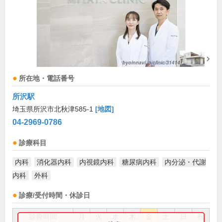
所在地・電話番号
所沢駅
埼玉県所沢市北秋津585-1
[地図]
04-2969-0786
診療科目
内科
消化器内科
内視鏡内科
糖尿病内科
内分泌・代謝
内科
外科
診療/受付時間・休診日
診療時間
月
火
水
木
金
土
日
祝