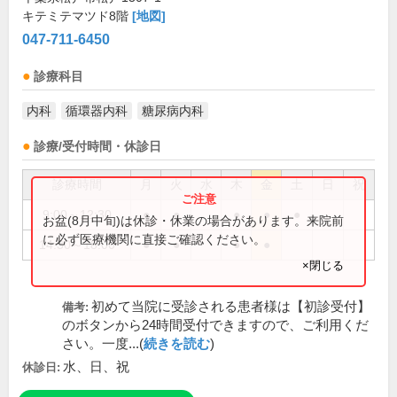
キテミテマツド8階
[地図]
047-711-6450
診療科目
内科
循環器内科
糖尿病内科
診療/受付時間・休診日
診療時間
月
火
水
木
金
土
日
祝
9:00～12:30
●
●
●
●
●
お盆(8月中旬)は休診・休業の場合があります。来院前
に必ず医療機関に直接ご確認ください。
14:30～18:00
●
●
●
●
×閉じる
初めて当院に受診される患者様は【初診受付】
備考:
のボタンから24時間受付できますので、ご利用くだ
さい。一度...(
続きを読む
)
水、日、祝
休診日: