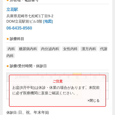
所在地・電話番号
立花駅
兵庫県尼崎市七松町1丁目9-2
DOM立花駅前ビル3階
[地図]
06-6435-8560
診療科目
内科
糖尿病内科
内分泌内科
女性内科
漢方内科
代謝
内科
診療/受付時間・休診日
診療時間
月
火
水
木
金
土
日
祝
9:00～12:00
●
お盆(8月中旬)は休診・休業の場合があります。来院前
に必ず医療機関に直接ご確認ください。
9:00～13:00
●
●
●
●
●
×閉じる
日、祝、年末年始
休診日: