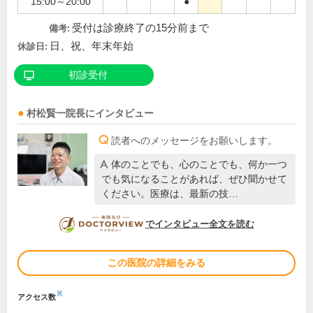
15:00～20:00
●
受付は診療終了の15分前まで
備考:
日、祝、年末年始
休診日:
初診受付
村松賢一
院長
にインタビュー
読者へのメッセージをお願いします。
体のことでも、心のことでも、何か一つ
でも気になることがあれば、ぜひ聞かせて
ください。医療は、最新の技…
DOCTORVIEW
でインタビュー全文を読む
この医院の詳細をみる
※
アクセス数