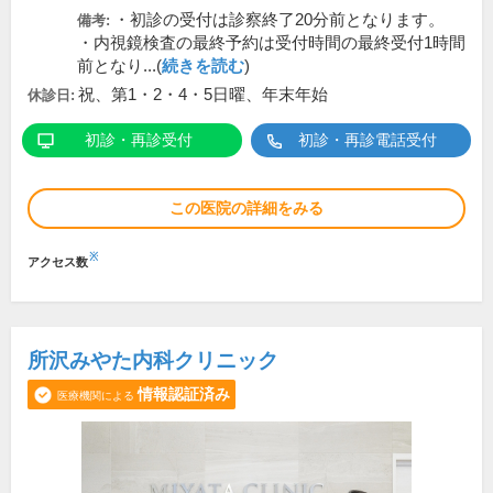
・初診の受付は診察終了20分前となります。
備考:
・内視鏡検査の最終予約は受付時間の最終受付1時間
前となり...(
続きを読む
)
祝、第1・2・4・5日曜、年末年始
休診日:
初診・再診受付
初診・再診電話受付
この医院の詳細をみる
※
アクセス数
所沢みやた内科クリニック
情報認証済み
医療機関による