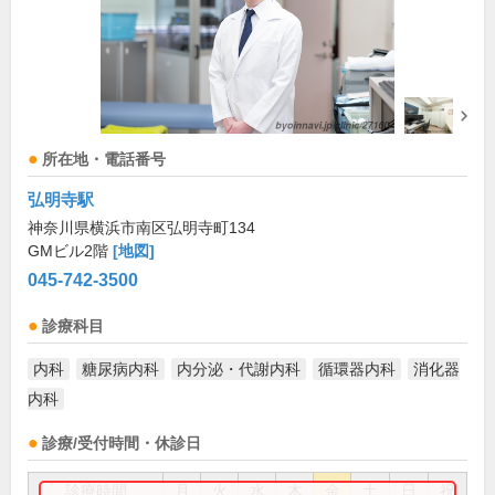
所在地・電話番号
弘明寺駅
神奈川県横浜市南区弘明寺町134
GMビル2階
[地図]
045-742-3500
診療科目
内科
糖尿病内科
内分泌・代謝内科
循環器内科
消化器
内科
診療/受付時間・休診日
診療時間
月
火
水
木
金
土
日
祝