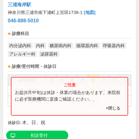
三浦海岸駅
神奈川県三浦市南下浦町上宮田1738-1
[地図]
046-888-5010
診療科目
内分泌内科
内科
糖尿病内科
循環器内科
呼吸器内科
アレルギー科
泌尿器科
診療/受付時間・休診日
診療時間
月
火
水
木
金
土
日
祝
9:00～12:30
●
●
●
●
●
お盆(8月中旬)は休診・休業の場合があります。来院前
に必ず医療機関に直接ご確認ください。
15:00～18:00
●
●
●
●
×閉じる
木、日、祝
休診日:
初診受付