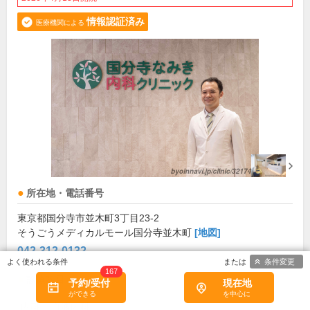
情報認証済み
医療機関による
所在地・電話番号
東京都国分寺市並木町3丁目23-2
そうごうメディカルモール国分寺並木町
[地図]
042-312-0132
条件変更
167
診療科目
予約/受付
現在地
内科
血液内科