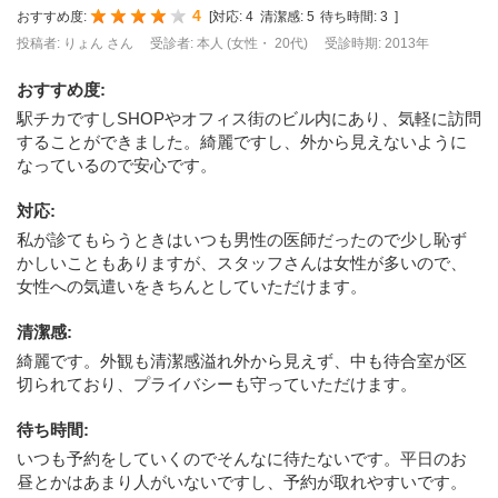
4
おすすめ度:
[
対応:
4
清潔感:
5
待ち時間:
3
]
投稿者: りょん さん
受診者: 本人 (女性・ 20代)
受診時期: 2013年
おすすめ度
:
駅チカですしSHOPやオフィス街のビル内にあり、気軽に訪問
することができました。綺麗ですし、外から見えないように
なっているので安心です。
対応
:
私が診てもらうときはいつも男性の医師だったので少し恥ず
かしいこともありますが、スタッフさんは女性が多いので、
女性への気遣いをきちんとしていただけます。
清潔感
:
綺麗です。外観も清潔感溢れ外から見えず、中も待合室が区
切られており、プライバシーも守っていただけます。
待ち時間
:
いつも予約をしていくのでそんなに待たないです。平日のお
昼とかはあまり人がいないですし、予約が取れやすいです。