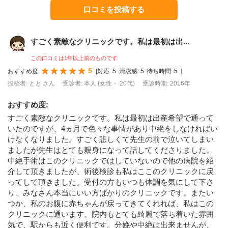
口コミを投稿する
すごく素敵なクリニックです。私は最初は出...
この口コミは1年以上前のものです
5
おすすめ度:
[
対応:
5
清潔感:
5
待ち時間:
5
]
投稿者: とと さん
受診者: 本人 (女性・ 20代)
受診時期: 2016年
おすすめ度
:
すごく素敵なクリニックです。私は最初は出産希望で通って
いたのですが、4ヵ月で色々な事情があり中絶をしなければい
けなくなりました。すごく悲しくて先生の前で泣いてしまい
ましたが先生はとても親身になって話してくださりました。
中絶手術はこのクリニックではしていないので他の病院を紹
介して頂きましたが、術後検診も私はここのクリニックに戻
ってして頂きました。受付の方もいつも体調を気にして下さ
り、みなさん本当にいい方ばかりのクリニックです。またい
つか、私のお腹に赤ちゃんが戻ってきてくれれば、私はこの
クリニックに通います。院内もとても綺麗で落ち着いた雰囲
気で、駅からも近く便利です。分娩や中絶は出来ませんが、