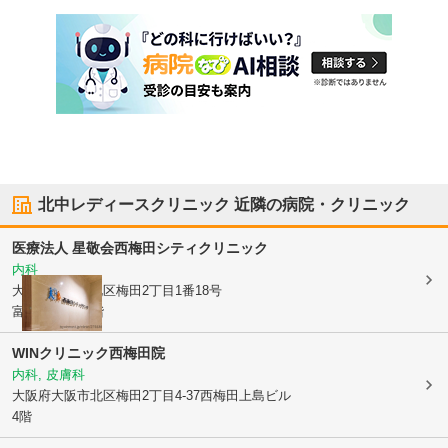
北中レディースクリニック
近隣の病院・クリニック
医療法人 星敬会
西梅田シティクリニック
内科
大阪府大阪市北区
梅田2丁目1番18号
富士ビル2階3階
WINクリニック西梅田院
内科, 皮膚科
大阪府大阪市北区
梅田2丁目4-37西梅田上島ビル
4階