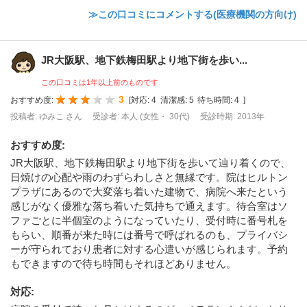
≫この口コミにコメントする(医療機関の方向け)
JR大阪駅、地下鉄梅田駅より地下街を歩い...
この口コミは1年以上前のものです
3
おすすめ度:
[
対応:
4
清潔感:
5
待ち時間:
4
]
投稿者: ゆみこ さん
受診者: 本人 (女性・ 30代)
受診時期: 2013年
おすすめ度
:
JR大阪駅、地下鉄梅田駅より地下街を歩いて辿り着くので、
日焼けの心配や雨のわずらわしさと無縁です。院はヒルトン
プラザにあるので大変落ち着いた建物で、病院へ来たという
感じがなく優雅な落ち着いた気持ちで通えます。待合室はソ
ファごとに半個室のようになっていたり、受付時に番号札を
もらい、順番が来た時には番号で呼ばれるのも、プライバシ
ーが守られており患者に対する心遣いが感じられます。予約
もできますので待ち時間もそれほどありません。
対応
: