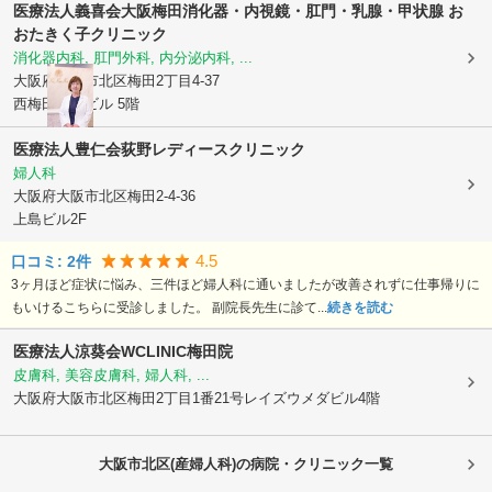
医療法人義喜会
大阪梅田消化器・内視鏡・肛門・乳腺・甲状腺 お
おたきく子クリニック
消化器内科, 肛門外科, 内分泌内科, ...
大阪府大阪市北区
梅田2丁目4-37
西梅田上島ビル 5階
医療法人豊仁会
荻野レディースクリニック
婦人科
大阪府大阪市北区
梅田2-4-36
上島ビル2F
4.5
口コミ:
2
件
3ヶ月ほど症状に悩み、三件ほど婦人科に通いましたが改善されずに仕事帰りに
もいけるこちらに受診しました。 副院長先生に診て...
続きを読む
医療法人涼葵会WCLINIC梅田院
皮膚科, 美容皮膚科, 婦人科, ...
大阪府大阪市北区
梅田2丁目1番21号レイズウメダビル4階
大阪市北区(産婦人科)の病院・クリニック一覧