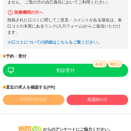
ません。 ご覧の方の自己責任においてご利用ください。
医療機関の方へ
投稿された口コミに関してご意見・コメントがある場合は、各
口コミの末尾にあるリンク(入力フォーム)からご返信いただけ
ます。
≫口コミについての詳細はこちらをご覧ください。
予約・受付
今日◯
明日◯
初診受付
直近の求人を確認する
[PR]
PT/OT/STの方
看護師の方
病院なび
からのアンケートにご協力ください。