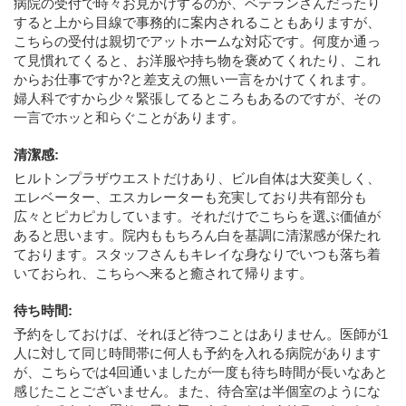
病院の受付で時々お見かけするのが、ベテランさんだったり
すると上から目線で事務的に案内されることもありますが、
こちらの受付は親切でアットホームな対応です。何度か通っ
て見慣れてくると、お洋服や持ち物を褒めてくれたり、これ
からお仕事ですか?と差支えの無い一言をかけてくれます。
婦人科ですから少々緊張してるところもあるのですが、その
一言でホッと和らぐことがあります。
清潔感
:
ヒルトンプラザウエストだけあり、ビル自体は大変美しく、
エレベーター、エスカレーターも充実しており共有部分も
広々とピカピカしています。それだけでこちらを選ぶ価値が
あると思います。院内ももちろん白を基調に清潔感が保たれ
ております。スタッフさんもキレイな身なりでいつも落ち着
いておられ、こちらへ来ると癒されて帰ります。
待ち時間
:
予約をしておけば、それほど待つことはありません。医師が1
人に対して同じ時間帯に何人も予約を入れる病院があります
が、こちらでは4回通いましたが一度も待ち時間が長いなあと
感じたことございません。また、待合室は半個室のようにな