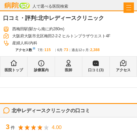
病院なび
人で選べる医院検索
口コミ・評判:
北中レディースクリニック
西梅田駅
(駅から
南に約280m
)
大阪府大阪市北区梅田2-2-2 ヒルトンプラザウエスト4F
産婦人科
内科
※
115
73
2,388
アクセス数
7月
:
6月
:
過去12ヶ月:
医院トップ
診療案内
医師
口コミ(
3
)
アクセス
北中レディースクリニック
の口コミ
3
4.00
件