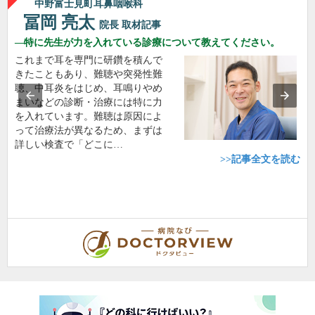
中野富士見町耳鼻咽喉科
冨岡 亮太
院長
取材記事
特に先生が力を入れている診療について教えてください。
これまで耳を専門に研鑽を積んで
きたこともあり、難聴や突発性難
聴、中耳炎をはじめ、耳鳴りやめ
まいなどの診断・治療には特に力
を入れています。難聴は原因によ
って治療法が異なるため、まずは
詳しい検査で「どこに…
>>記事全文を読む