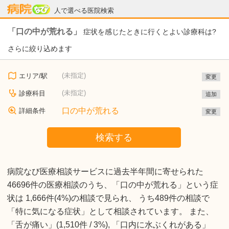
病院なび
人で選べる医院検索
「口の中が荒れる」
症状を感じたときに行くとよい診療科は?
さらに絞り込めます
(未指定)
エリア/駅
変更
(未指定)
診療科目
追加
口の中が荒れる
詳細条件
変更
検索する
病院なび医療相談サービスに過去半年間に寄せられた
46696件の医療相談のうち、「口の中が荒れる」という症
状は 1,666件(4%)の相談で見られ、 うち489件の相談で
「特に気になる症状」として相談されています。 また、
「舌が痛い」(1,510件 / 3%), 「口内に水ぶくれがある」