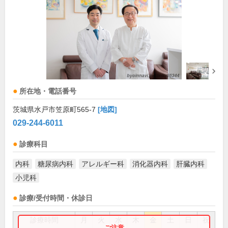
所在地・電話番号
茨城県水戸市笠原町565-7
[地図]
029-244-6011
診療科目
内科
糖尿病内科
アレルギー科
消化器内科
肝臓内科
小児科
診療/受付時間・休診日
診療時間
月
火
水
木
金
土
日
祝