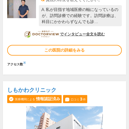
私が目指す地域医療の軸になっているの
が、訪問診療での経験です。訪問診療は、
科目にかかわらずなんでも診…
DOCTORVIEW
でインタビュー全文を読む
この医院の詳細をみる
※
アクセス数
しもかわクリニック
情報認証済み
3
医療機関による
口コミ
件