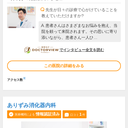
先生が日々の診療で心がけていることを
教えていただけますか?
患者さんはさまざまなお悩みを抱え、当
院を頼って来院されます。その思いに寄り
添いながら、患者さん一人ひ…
DOCTORVIEW
でインタビュー全文を読む
この医院の詳細をみる
※
アクセス数
ありずみ消化器内科
情報認証済み
1
医療機関による
口コミ
件