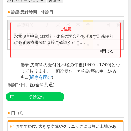
ハビリテーション科
皮膚科
診療/受付時間・休診日
診療時間
月
火
水
木
金
土
日
祝
9:00～12:00
●
●
●
●
●
●
お盆(8月中旬)は休診・休業の場合があります。来院前
に必ず医療機関に直接ご確認ください。
14:00～17:30
●
●
●
●
●
●
×閉じる
皮膚科の受付は木曜の午後(14:00～17:00)とな
備考:
っております。「初診受付」から診察の申し込み
も...(
続きを読む
)
日、祝(全科共通)
休診日:
初診受付
口コミ
おすすめ度: 大きな病院やクリニックには無い土壌があ