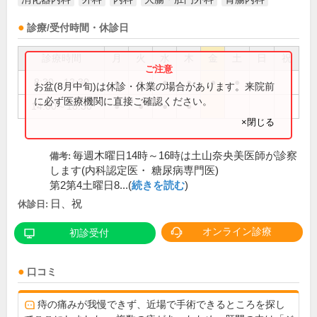
診療/受付時間・休診日
診療時間
月
火
水
木
金
土
日
祝
8:30～12:30
●
●
●
●
●
●
お盆(8月中旬)は休診・休業の場合があります。来院前
に必ず医療機関に直接ご確認ください。
14:00～18:30
●
●
●
●
×閉じる
毎週木曜日14時～16時は土山奈央美医師が診察
備考:
します(内科認定医・ 糖尿病専門医)
第2第4土曜日8...(
続きを読む
)
日、祝
休診日:
オンライン診療
初診受付
口コミ
痔の痛みが我慢できず、近場で手術できるところを探し