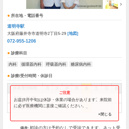
所在地・電話番号
道明寺駅
大阪府藤井寺市道明寺2丁目5-29
[地図]
072-955-1206
診療科目
内科
循環器内科
呼吸器内科
糖尿病内科
診療/受付時間・休診日
外来受付時間
月
火
水
木
金
土
日
祝
9:00～12:00
●
●
●
●
●
●
お盆(8月中旬)は休診・休業の場合があります。来院前
に必ず医療機関に直接ご確認ください。
17:00～19:00
●
●
●
●
×閉じる
初診の方は予約なしで受診できます。ネット受
備考: