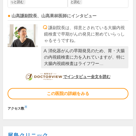
っと読む
と読む
山髙謙
副院長
、
山髙果林
医師
にインタビュー
謙副院長は、得意とされている大腸内視
鏡検査で早期がんの発見に努めていらっし
ゃるそうですね。
消化器がんの早期発見のため、胃・大腸
の内視鏡検査に力を入れていますが、特に
大腸内視鏡検査はライフワー…
DOCTORVIEW
でインタビュー全文を読む
この医院の詳細をみる
※
アクセス数
尾島クリニック