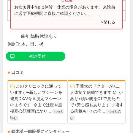
9:00～12:15
●
●
●
●
●
お盆(8月中旬)は休診・休業の場合があります。来院前
に必ず医療機関に直接ご確認ください。
15:00～18:00
●
●
●
●
●
×閉じる
臨時休診あり
備考:
木、日、祝
休診日:
初診受付
口コミ
このクリニックに通って
千葉大のドクターが+二
いますが+新しいマシーンを
人体制で信頼できます CTが
発見DXA!骨量測定マシーン
あり+頭や胸をCTで見たの
のようです+今までは癌や脳
で+安心感もあります 手術す
梗塞心筋梗塞ばかり...
る病気も+その病...
もっと
もっと読
読む
む
鈴木英一郎
院長
にインタビュー