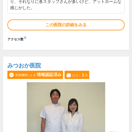
り、それなりに各スタッフさんが多いけど、アットホームな
感じがした。
この医院の詳細をみる
※
アクセス数
みつおか医院
情報認証済み
1
医療機関による
口コミ
件