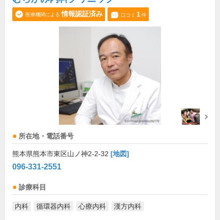
情報認証済み
1
医療機関による
口コミ
件
所在地・電話番号
熊本県熊本市東区山ノ神2-2-32
[地図]
096-331-2551
診療科目
内科
循環器内科
心療内科
漢方内科