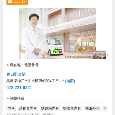
1
口コミ
件
所在地・電話番号
春日野道駅
兵庫県神戸市中央区野崎通4丁目1-2
[地図]
078-221-6221
診療科目
内科
消化器内科
糖尿病内科
循環器内科
整形外科
リ