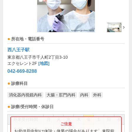
所在地・電話番号
西八王子駅
東京都八王子市千人町2丁目3-10
エクセレント2F
[地図]
042-669-8288
診療科目
消化器内視鏡内科
大腸・肛門内科
内科
外科
診療/受付時間・休診日
外来受付時間
月
火
水
木
金
土
日
祝
9:00～12:30
●
●
●
●
●
●
お盆(8月中旬)は休診・休業の場合があります。来院前