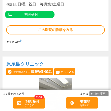
日曜、祝日、毎月第3土曜日
休診日:
初診受付
この医院の詳細をみる
※
アクセス数
原尾島クリニック
情報認証済み
2
医療機関による
口コミ
件
条件変更
2294
予約/受付
現在地