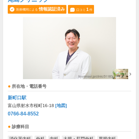
情報認証済み
1
医療機関による
口コミ
件
所在地・電話番号
新町口駅
富山県射水市桜町16-18
[地図]
0766-84-8552
診療科目
消化器内科
外科
内科
大腸・肛門外科
胃腸内科