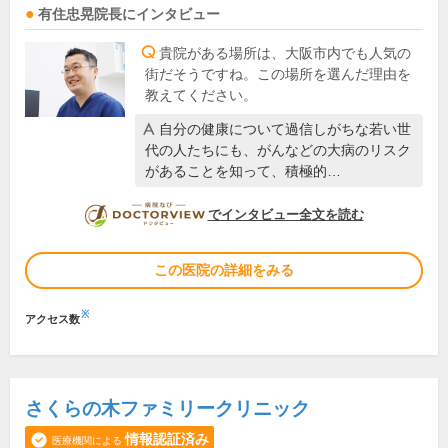
有住忠晃
院長
にインタビュー
貴院がある場所は、大阪市内でも人気の
街だそうですね。この場所を選んだ理由を
教えてください。
自分の健康について過信しがちな若い世
代の人たちにも、がんなどの大病のリスク
があることを知って、積極的…
DOCTORVIEW
でインタビュー全文を読む
この医院の詳細をみる
※
アクセス数
さくらの木ファミリークリニック
情報認証済み
医療機関による