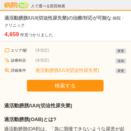
病院なび
人で選べる医院検索
過活動膀胱/UUI(切迫性尿失禁)の治療/対応が可能な
病院・
クリニック
4,659
件見つかりました
(未指定)
エリア/駅
変更
(未指定)
診療科目
追加
過活動膀胱/UUI(切迫性尿失禁)
詳細条件
変更
検索する
過活動膀胱/UUI(切迫性尿失禁)
過活動膀胱(OAB)とは?
過活動膀胱(OAB)は、「急に我慢できないような尿意が起