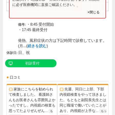
に必ず医療機関に直接ご確認ください。
15:00～18:00
●
●
●
●
×閉じる
・8:45 受付開始
備考:
・17:45 最終受付
発熱、風邪症状の方は下記時間で診察しています。
(月...(
続きを読む
)
日、祝
休診日:
初診受付
口コミ
家族にこちらを勧められ
先週、同日に上部、下部
て検査しました。 看護師さ
内視鏡検査をやって頂きまし
んもお医者さんも雰囲気よか
た。もともと副院長先生とは
ったですし、内視鏡の検査も
同じ職場で働いていたことが
思ってたよりぜんぜん...
あり、内視鏡が上手な...
も
もっ