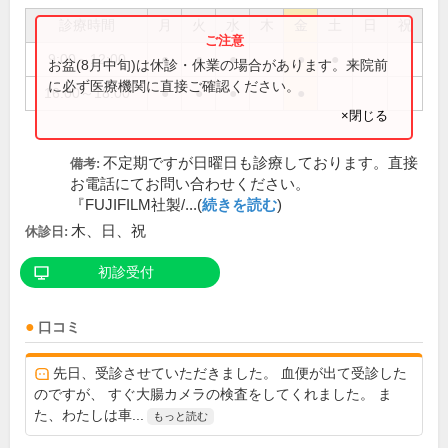
診療時間
月
火
水
木
金
土
日
祝
9:00～12:00
●
●
●
●
●
お盆(8月中旬)は休診・休業の場合があります。来院前
に必ず医療機関に直接ご確認ください。
16:00～18:00
●
●
●
●
×閉じる
不定期ですが日曜日も診療しております。直接
備考:
お電話にてお問い合わせください。
『FUJIFILM社製/...(
続きを読む
)
木、日、祝
休診日:
初診受付
口コミ
先日、受診させていただきました。 血便が出て受診した
のですが、 すぐ大腸カメラの検査をしてくれました。 ま
た、わたしは車...
もっと読む