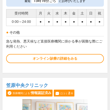
15
16
時
分ごろ
最短
にお呼びいたします
受付時間
月
火
水
木
金
土
日
祝
0:00～24:00
●
●
●
●
●
●
●
●
その他
急な発熱、悪天候など直接医療機関に掛かる事が困難な際にご
利用ください
オンライン診療の詳細をみる
笠原中央クリニック
情報認証済み
2
医療機関による
口コミ
件