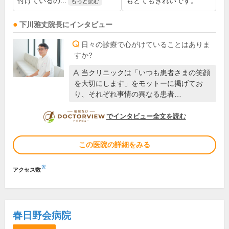
付けているの...
もとてもきれいです。
もっと読む
下川雅丈
院長
にインタビュー
日々の診療で心がけていることはありま
すか?
当クリニックは「いつも患者さまの笑顔
を大切にします」をモットーに掲げてお
り、それぞれ事情の異なる患者…
DOCTORVIEW
でインタビュー全文を読む
この医院の詳細をみる
※
アクセス数
春日野会病院