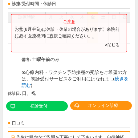
診療/受付時間・休診日
診療時間
月
火
水
木
金
土
日
祝
8:30～12:00
●
●
●
●
●
●
お盆(8月中旬)は休診・休業の場合があります。来院前
に必ず医療機関に直接ご確認ください。
14:30～18:00
●
●
●
●
●
×閉じる
土曜午前のみ
備考:
※心療内科・ワクチン予防接種の受診をご希望の方
は、初診受付サービスをご利用にはなれま...(
続きを
読む
)
日、祝
休診日:
オンライン診療
初診受付
口コミ
先生は穏やかで説明を丁寧にして下さいます。自律神経