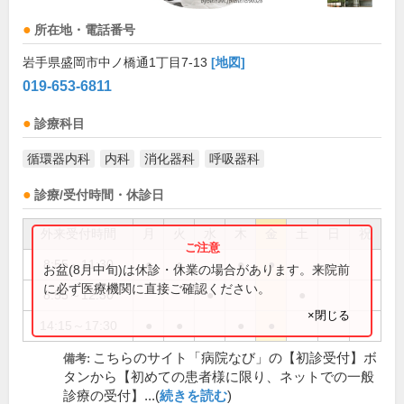
所在地・電話番号
岩手県盛岡市中ノ橋通1丁目7-13
[地図]
019-653-6811
診療科目
循環器内科
内科
消化器科
呼吸器科
診療/受付時間・休診日
外来受付時間
月
火
水
木
金
土
日
祝
8:55～11:30
●
●
●
●
お盆(8月中旬)は休診・休業の場合があります。来院前
に必ず医療機関に直接ご確認ください。
8:55～12:30
●
●
×閉じる
14:15～17:30
●
●
●
●
こちらのサイト「病院なび」の【初診受付】ボ
備考:
タンから【初めての患者様に限り、ネットでの一般
診療の受付】...(
続きを読む
)