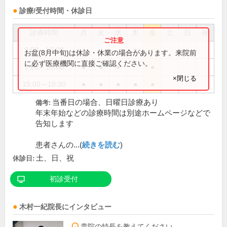
診療/受付時間・休診日
診療時間
月
火
水
木
金
土
日
祝
9:00～12:00
●
お盆(8月中旬)は休診・休業の場合があります。来院前
に必ず医療機関に直接ご確認ください。
9:00～13:00
●
●
●
●
×閉じる
15:00～18:30
●
●
●
●
●
当番日の場合、日曜日診療あり
備考:
年末年始などの診療時間は別途ホームページなどで
告知します
患者さんの...(
続きを読む
)
土、日、祝
休診日:
初診受付
木村一紀
院長
にインタビュー
貴院の特長を教えてください。