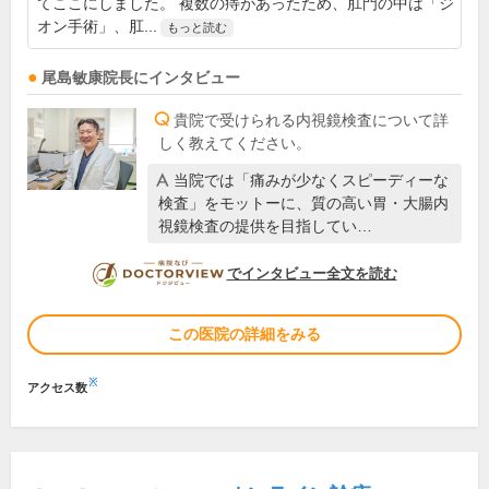
てここにしました。 複数の痔があったため、肛門の中は「ジ
オン手術」、肛...
もっと読む
尾島敏康
院長
にインタビュー
貴院で受けられる内視鏡検査について詳
しく教えてください。
当院では「痛みが少なくスピーディーな
検査」をモットーに、質の高い胃・大腸内
視鏡検査の提供を目指してい…
DOCTORVIEW
でインタビュー全文を読む
この医院の詳細をみる
※
アクセス数