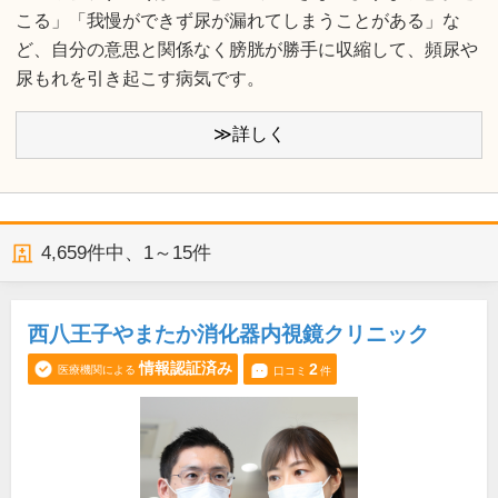
こる」「我慢ができず尿が漏れてしまうことがある」な
ど、自分の意思と関係なく膀胱が勝手に収縮して、頻尿や
尿もれを引き起こす病気です。
≫詳しく
4,659
件中、
1～15件
西八王子やまたか消化器内視鏡クリニック
情報認証済み
2
医療機関による
口コミ
件