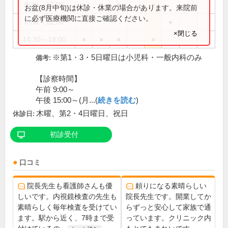
8:30～12:00
●
●
●
●
●
お盆(8月中旬)は休診・休業の場合があります。来院前
に必ず医療機関に直接ご確認ください。
8:30～12:30
●
×閉じる
14:30～19:00
●
●
●
●
※第1・3・5日曜日は小児科・一般内科のみ
備考:
【診察時間】
午前 9:00～
午後 15:00～(月...(
続きを読む
)
木曜、第2・4日曜日、祝日
休診日:
初診受付
口コミ
院長先生も看護師さんも優
頼りになる素晴らしい
しいです。内視鏡検査の先生も
院長先生です。開業してか
素晴らしく毎年検査を受けてい
らずっと安心して家族で通
ます。駅から近く、7時まで受
っています。クリニック内