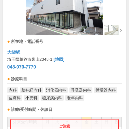
所在地・電話番号
大袋駅
埼玉県越谷市袋山2048-1
[地図]
048-970-7770
診療科目
内科
脳神経内科
消化器内科
呼吸器内科
循環器内科
皮膚科
小児科
糖尿病内科
老年内科
診療/受付時間・休診日
外来受付時間
月
火
水
木
金
土
日
祝