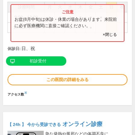
診療時間
月
火
水
木
金
土
日
祝
9:00～13:00
●
●
●
●
●
●
お盆(8月中旬)は休診・休業の場合があります。来院前
に必ず医療機関に直接ご確認ください。
14:30～17:30
●
●
●
×閉じる
日、祝
休診日:
初診受付
この医院の詳細をみる
※
アクセス数
オンライン診療
【 24h 】 今から受診できる
急な発熱や風邪などの体調不良に