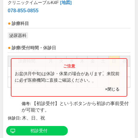
クリニックイムーブルK4F
[地図]
078-855-0855
診療科目
泌尿器科
診療/受付時間・休診日
診療時間
月
火
水
木
金
土
日
祝
9:00～12:00
●
●
●
●
●
お盆(8月中旬)は休診・休業の場合があります。来院前
に必ず医療機関に直接ご確認ください。
17:00～19:00
●
●
●
●
×閉じる
【初診受付】というボタンから初診の事前受付
備考:
が可能です。
木、日、祝
休診日:
初診受付