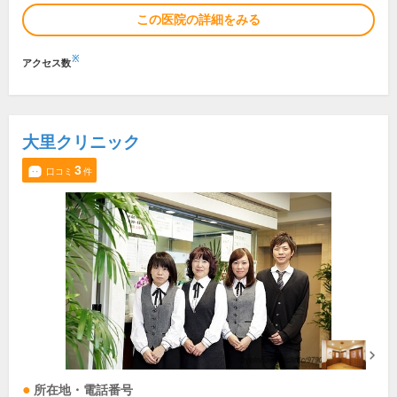
この医院の詳細をみる
※
アクセス数
大里クリニック
3
口コミ
件
所在地・電話番号