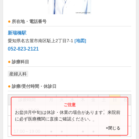
所在地・電話番号
新瑞橋駅
愛知県名古屋市南区駈上2丁目7-1
[地図]
052-823-2121
診療科目
産婦人科
診療/受付時間・休診日
診療時間
月
火
水
木
金
土
日
祝
9:00～13:00
●
お盆(8月中旬)は休診・休業の場合があります。来院前
に必ず医療機関に直接ご確認ください。
9:30～12:30
●
●
●
●
●
×閉じる
17:00～19:00
●
●
●
●