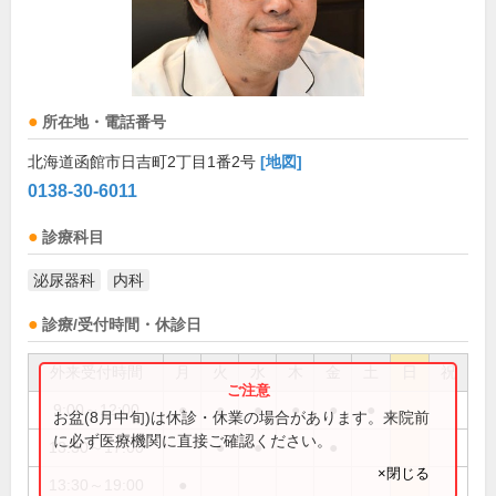
所在地・電話番号
北海道函館市日吉町2丁目1番2号
[地図]
0138-30-6011
診療科目
泌尿器科
内科
診療/受付時間・休診日
外来受付時間
月
火
水
木
金
土
日
祝
9:00～12:00
●
●
●
●
●
●
お盆(8月中旬)は休診・休業の場合があります。来院前
に必ず医療機関に直接ご確認ください。
13:30～17:00
●
●
●
×閉じる
13:30～19:00
●