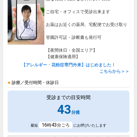
ご自宅・オフィスで受診出来ます
お薬はお近くの薬局、宅配便でお受け取り
登園許可証・診断書も発行可
【夜間休日・全国エリア】
【健康保険適用】
【アレルギー・花粉症専門外来】はじめました！
こちらから＞＞
診療／受付時間・休診日
受診までの目安時間
43
分後
16
43
時
分ごろ
最短
にお呼びいたします