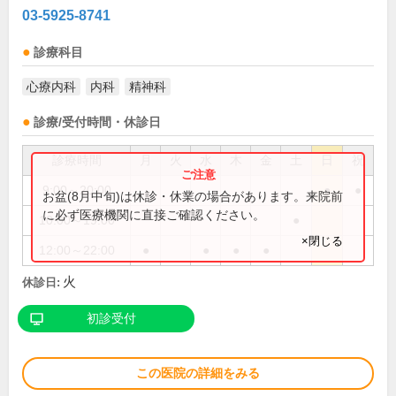
03-5925-8741
診療科目
心療内科
内科
精神科
診療/受付時間・休診日
診療時間
月
火
水
木
金
土
日
祝
9:00～20:00
●
●
お盆(8月中旬)は休診・休業の場合があります。来院前
に必ず医療機関に直接ご確認ください。
10:00～19:00
●
×閉じる
12:00～22:00
●
●
●
●
火
休診日:
初診受付
この医院の詳細をみる