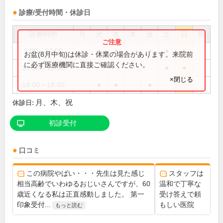
診療/受付時間・休診日
診療時間
月
火
水
木
金
土
日
祝
9:00～12:00
●
●
●
●
●
お盆(8月中旬)は休診・休業の場合があります。来院前
に必ず医療機関に直接ご確認ください。
13:00～16:00
●
●
×閉じる
14:00～18:00
●
●
●
月、木、祝
休診日:
初診受付
口コミ
この病院やばい・・・先生は見た感じ
スタッフは
相当高齢でいわゆるおじいさんですが、60
温和で丁寧な
歳近くなる私は正直感動しました。 第一
受け答えで頼
印象受付...
もしい医院
もっと読む