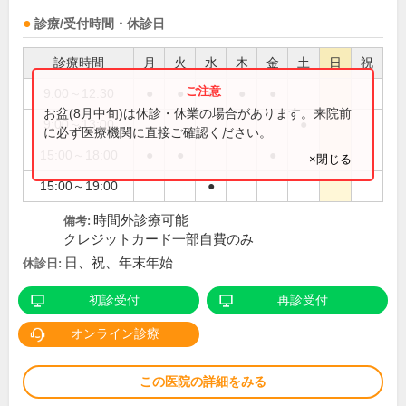
診療/受付時間・休診日
診療時間
月
火
水
木
金
土
日
祝
9:00～12:30
●
●
●
●
●
お盆(8月中旬)は休診・休業の場合があります。来院前
9:00～13:00
●
に必ず医療機関に直接ご確認ください。
15:00～18:00
●
●
●
×閉じる
15:00～19:00
●
時間外診療可能
備考:
クレジットカード一部自費のみ
日、祝、年末年始
休診日:
初診受付
再診受付
オンライン診療
この医院の詳細をみる