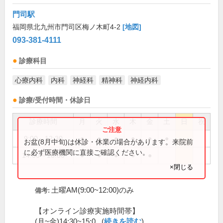
門司駅
福岡県北九州市門司区梅ノ木町4-2
[地図]
093-381-4111
診療科目
心療内科
内科
神経科
精神科
神経内科
診療/受付時間・休診日
診療時間
月
火
水
木
金
土
日
祝
9:00～12:30
●
●
●
●
●
●
お盆(8月中旬)は休診・休業の場合があります。来院前
に必ず医療機関に直接ご確認ください。
14:00～18:00
●
●
●
●
●
×閉じる
土曜AM(9:00~12:00)のみ
備考:
【オンライン診療実施時間帯】
(月~金)14:30~15:0...(
続きを読む
)