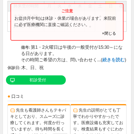
外来受付時間
月
火
水
木
金
土
日
祝
8:30～11:30
●
●
●
●
●
お盆(8月中旬)は休診・休業の場合があります。来院前
に必ず医療機関に直接ご確認ください。
14:30～17:30
●
●
●
●
×閉じる
第1・2火曜日は午後の一般受付が15:30～にな
備考:
る日があります。
その時間ご希望の方は、問い合わせく...(
続きを読む
)
木、日、祝
休診日:
初診受付
口コミ
先生も看護師さんもテキパ
先生の説明がとても丁
キとしており、スムーズに診
寧でわかりやすかったで
療してくれます。何度か行っ
す。医療設備も充実してお
ていますが、待ち時間を長く
り、検査結果もすぐにわか