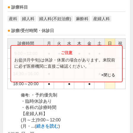
診療科目
産科
婦人科
婦人科(不妊治療)
麻酔科
産婦人科
診療/受付時間・休診日
診療時間
月
火
水
木
金
土
日
祝
9:00～12:00
●
●
●
●
●
●
お盆(8月中旬)は休診・休業の場合があります。来院前
14:00～16:00
●
●
●
に必ず医療機関に直接ご確認ください。
14:30～16:00
●
●
×閉じる
18:00～20:00
●
●
●
・予約優先制
備考:
・臨時休診あり
・各科の診療時間
【産婦人科】
(月～土)9:00～12:00
(月・...(
続きを読む
)