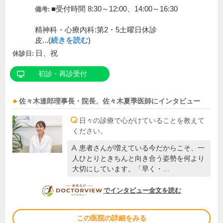
■受付時間 8:30～12:00、14:00～16:30
備考:
精神科・心療内科:第2・5土曜日休診
皮...(
続きを読む
)
日、祝
休診日:
初診・再診受付
佐々木達郎
理事長・院長
、
佐々木夏季
医師
にインタビュー
日々の診療で心がけていることを教えて
ください。
患者さんが増えている今だからこそ、一
人ひとりときちんと向き合う姿勢を何より
大切にしています。「早く・…
DOCTORVIEW
でインタビュー全文を読む
この医院の詳細をみる