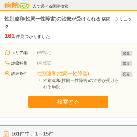
病院なび
人で選べる医院検索
性別違和(性同一性障害)の治療が受けられる
病院・クリニッ
ク
161
件見つかりました
(未指定)
エリア/駅
変更
(未指定)
診療科目
追加
性別違和(性同一性障害)
詳細条件
変更
性別違和(性同一性障害)の治療が受けら
れる病院
検索する
161
件中、
1～15件