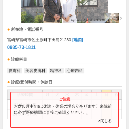
所在地・電話番号
宮崎県宮崎市佐土原町下田島21230
[地図]
0985-73-1811
診療科目
皮膚科
美容皮膚科
精神科
心療内科
診療/受付時間・休診日
診療時間
月
火
水
木
金
土
日
祝
9:00～12:30
●
●
●
●
●
●
お盆(8月中旬)は休診・休業の場合があります。来院前
に必ず医療機関に直接ご確認ください。
14:00～17:00
●
●
●
●
×閉じる