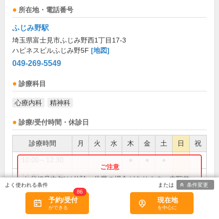
所在地・電話番号
ふじみ野駅
埼玉県富士見市ふじみ野西1丁目17-3
ハピネスビルふじみ野5F
[地図]
049-269-5549
診療科目
心療内科
精神科
診療/受付時間・休診日
診療時間
月
火
水
木
金
土
日
祝
10:00～12:30
●
●
●
14:00～16:30
●
●
お盆(8月中旬)は休診・休業の場合があります。来院前
条件変更
に必ず医療機関に直接ご確認ください。
86
14:00～17:30
●
予約/受付
現在地
×閉じる
14:00～18:30
●
●