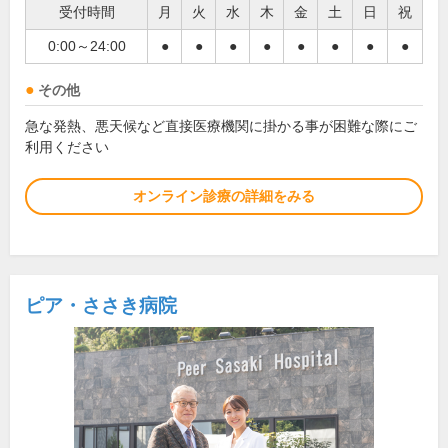
受付時間
月
火
水
木
金
土
日
祝
0:00～24:00
●
●
●
●
●
●
●
●
その他
急な発熱、悪天候など直接医療機関に掛かる事が困難な際にご
利用ください
オンライン診療の詳細をみる
ピア・ささき病院