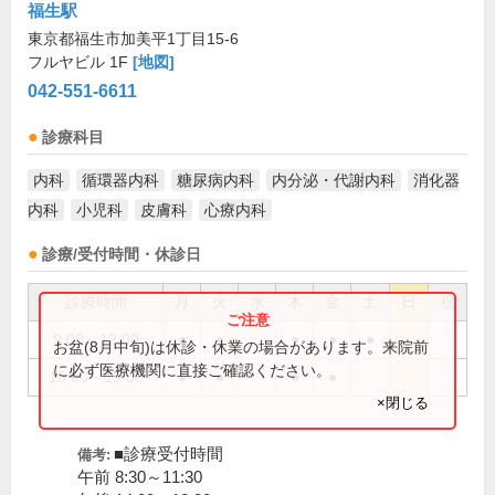
福生駅
東京都福生市加美平1丁目15-6
フルヤビル 1F
[地図]
042-551-6611
診療科目
内科
循環器内科
糖尿病内科
内分泌・代謝内科
消化器
内科
小児科
皮膚科
心療内科
診療/受付時間・休診日
診療時間
月
火
水
木
金
土
日
祝
9:00～12:00
●
●
●
●
●
お盆(8月中旬)は休診・休業の場合があります。来院前
に必ず医療機関に直接ご確認ください。
15:00～19:00
●
●
●
●
×閉じる
■診療受付時間
備考:
午前 8:30～11:30