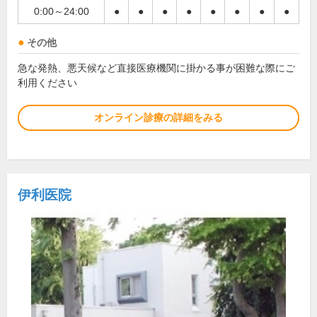
0:00～24:00
●
●
●
●
●
●
●
●
その他
急な発熱、悪天候など直接医療機関に掛かる事が困難な際にご
利用ください
オンライン診療の詳細をみる
伊利医院