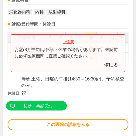
診療科目
消化器内科
内科
放射線科
診療/受付時間・休診日
診療時間
月
火
水
木
金
土
日
祝
9:00～13:00
●
●
●
●
●
●
●
お盆(8月中旬)は休診・休業の場合があります。来院前
に必ず医療機関に直接ご確認ください。
15:00～20:00
●
●
●
●
●
×閉じる
土曜、日曜の午後(14:30～16:30)は、予約検査
備考:
のみ。
祝
休診日:
初診・再診受付
この医院の詳細をみる