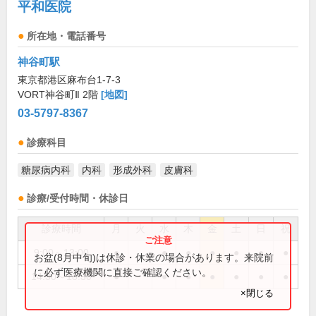
平和医院
所在地・電話番号
神谷町駅
東京都港区麻布台1-7-3
VORT神谷町Ⅱ 2階
[地図]
03-5797-8367
診療科目
糖尿病内科
内科
形成外科
皮膚科
診療/受付時間・休診日
診療時間
月
火
水
木
金
土
日
祝
9:00～13:00
●
●
●
●
●
●
●
お盆(8月中旬)は休診・休業の場合があります。来院前
に必ず医療機関に直接ご確認ください。
14:30～18:30
●
●
●
●
●
●
●
×閉じる