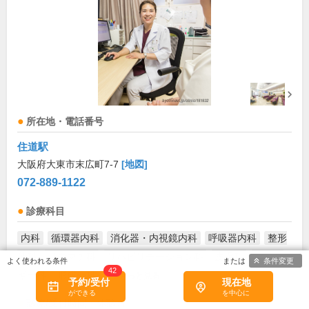
所在地・電話番号
住道駅
大阪府大東市末広町7-7
[地図]
072-889-1122
診療科目
内科
循環器内科
消化器・内視鏡内科
呼吸器内科
整形
外科
リウマチ科
リハビリテーション科
皮膚科
アレル
条件変更
42
ギー科
形成外科
...
もっと見る
予約/受付
現在地
診療/受付時間・休診日