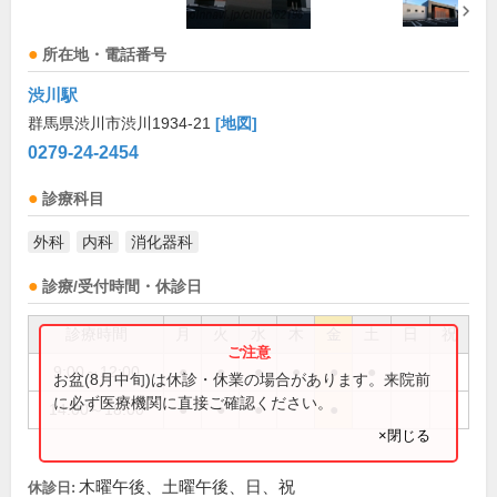
所在地・電話番号
渋川駅
群馬県渋川市渋川1934-21
[地図]
0279-24-2454
診療科目
外科
内科
消化器科
診療/受付時間・休診日
診療時間
月
火
水
木
金
土
日
祝
9:00～12:00
●
●
●
●
●
●
お盆(8月中旬)は休診・休業の場合があります。来院前
に必ず医療機関に直接ご確認ください。
14:00～18:00
●
●
●
●
×閉じる
木曜午後、土曜午後、日、祝
休診日: