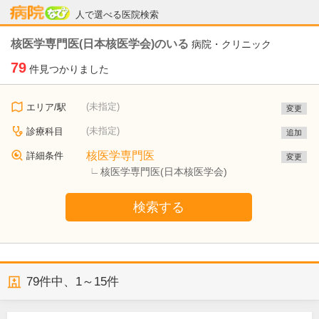
病院なび
人で選べる医院検索
核医学専門医(日本核医学会)のいる
病院・クリニック
79
件見つかりました
(未指定)
エリア/駅
変更
(未指定)
診療科目
追加
核医学専門医
詳細条件
変更
核医学専門医(日本核医学会)
検索する
79
件中、
1～15件