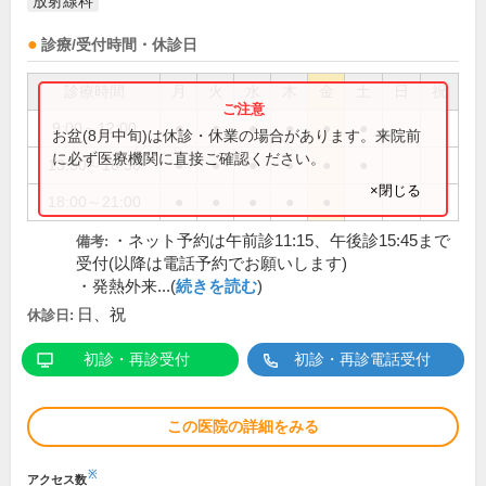
放射線科
診療/受付時間・休診日
診療時間
月
火
水
木
金
土
日
祝
9:00～12:00
●
●
●
●
●
●
お盆(8月中旬)は休診・休業の場合があります。来院前
に必ず医療機関に直接ご確認ください。
13:30～16:30
●
●
●
●
●
●
×閉じる
18:00～21:00
●
●
●
●
●
・ネット予約は午前診11:15、午後診15:45まで
備考:
受付(以降は電話予約でお願いします)
・発熱外来...(
続きを読む
)
日、祝
休診日:
初診・再診受付
初診・再診電話受付
この医院の詳細をみる
※
アクセス数