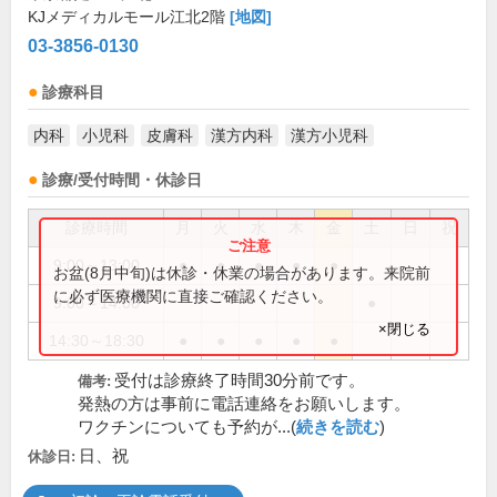
KJメディカルモール江北2階
[地図]
03-3856-0130
診療科目
内科
小児科
皮膚科
漢方内科
漢方小児科
診療/受付時間・休診日
診療時間
月
火
水
木
金
土
日
祝
9:00～13:00
●
●
●
●
●
お盆(8月中旬)は休診・休業の場合があります。来院前
に必ず医療機関に直接ご確認ください。
9:00～14:00
●
×閉じる
14:30～18:30
●
●
●
●
●
受付は診療終了時間30分前です。
備考:
発熱の方は事前に電話連絡をお願いします。
ワクチンについても予約が...(
続きを読む
)
日、祝
休診日: