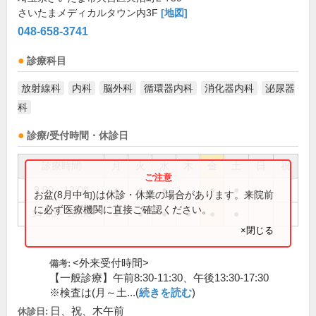
さいたまメディカルタウン内3F
[地図]
048-658-3741
診療科目
放射線科
内科
脳外科
循環器内科
消化器内科
泌尿器
科
診療/受付時間・休診日
診療時間
月
火
水
木
金
土
日
祝
9:00～12:00
●
●
●
●
●
お盆(8月中旬)は休診・休業の場合があります。来院前
に必ず医療機関に直接ご確認ください。
14:00～18:00
●
●
●
●
●
●
×閉じる
<外来受付時間>
備考:
【一般診療】午前8:30-11:30、午後13:30-17:30
※検査は(月～土...(
続きを読む
)
日、祝、木午前
休診日: