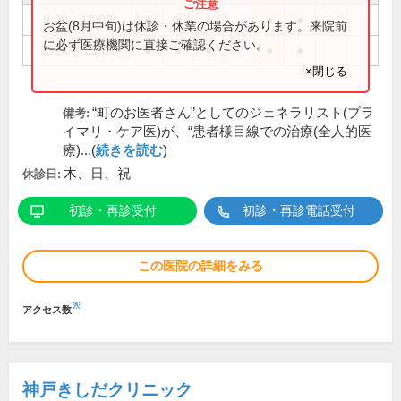
9:00～13:00
●
●
●
●
●
お盆(8月中旬)は休診・休業の場合があります。来院前
に必ず医療機関に直接ご確認ください。
15:00～21:00
●
●
●
●
●
×閉じる
“町のお医者さん”としてのジェネラリスト(プラ
備考:
イマリ・ケア医)が、“患者様目線での治療(全人的医
療)...(
続きを読む
)
木、日、祝
休診日:
初診・再診受付
初診・再診電話受付
この医院の詳細をみる
※
アクセス数
神戸きしだクリニック