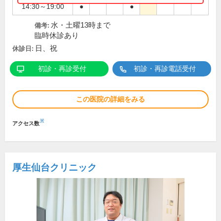
14:30～19:00
●
●
水・土曜13時まで
備考:
臨時休診あり
日、祝
休診日:
初診・再診受付
初診・再診電話受付
この医院の詳細をみる
※
アクセス数
厚生仙台クリニック