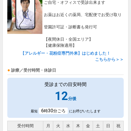
ご自宅・オフィスで受診出来ます
お薬はお近くの薬局、宅配便でお受け取り
登園許可証・診断書も発行可
【夜間休日・全国エリア】
【健康保険適用】
【アレルギー・花粉症専門外来】はじめました！
こちらから＞＞
診療／受付時間・休診日
受診までの目安時間
12
分後
6
30
時
分ごろ
最短
にお呼びいたします
受付時間
月
火
水
木
金
土
日
祝