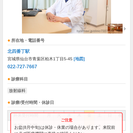
所在地・電話番号
北四番丁駅
宮城県仙台市青葉区柏木1丁目5-45
[地図]
022-727-7667
診療科目
放射線科
診療/受付時間・休診日
外来受付時間
月
火
水
木
金
土
日
祝
8:30～17:30
●
●
●
●
●
●
お盆(8月中旬)は休診・休業の場合があります。来院前