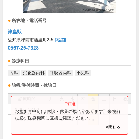
所在地・電話番号
津島駅
愛知県津島市藤里町2-5
[地図]
0567-26-7328
診療科目
内科
消化器内科
呼吸器内科
小児科
診療/受付時間・休診日
診療時間
月
火
水
木
金
土
日
祝
9:00～12:00
●
●
●
●
●
お盆(8月中旬)は休診・休業の場合があります。来院前
に必ず医療機関に直接ご確認ください。
16:00～19:00
●
●
●
●
×閉じる