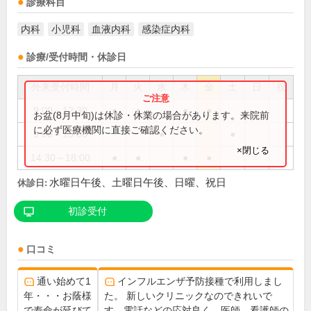
診療科目
内科
小児科
血液内科
感染症内科
診療/受付時間・休診日
外来受付時間
月
火
水
木
金
土
日
祝
9:00～12:30
●
●
●
●
お盆(8月中旬)は休診・休業の場合があります。来院前
に必ず医療機関に直接ご確認ください。
9:00～13:00
●
●
×閉じる
14:30～18:00
●
●
●
●
水曜日午後、土曜日午後、日曜、祝日
休診日:
初診受付
口コミ
通い始めて1
インフルエンザ予防接種で利用しまし
年・・・お蔭様
た。 新しいクリニックなのできれいで
で寿命が延びて
す。電話などの応対良く、医師、看護師の