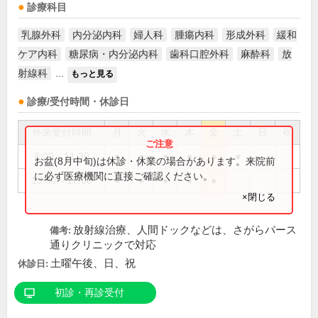
診療科目
乳腺外科
内分泌内科
婦人科
腫瘍内科
形成外科
緩和
ケア内科
糖尿病・内分泌内科
歯科口腔外科
麻酔科
放
射線科
...
もっと見る
診療/受付時間・休診日
外来受付時間
月
火
水
木
金
土
日
祝
8:00～11:30
●
●
●
●
●
●
お盆(8月中旬)は休診・休業の場合があります。来院前
に必ず医療機関に直接ご確認ください。
13:30～17:00
●
●
●
●
●
×閉じる
放射線治療、人間ドックなどは、さがらパース
備考:
通りクリニックで対応
土曜午後、日、祝
休診日:
初診・再診受付