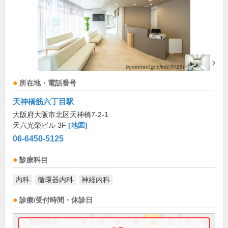
所在地・電話番号
天神橋筋六丁目駅
大阪府大阪市北区天神橋7-2-1
天六光榮ビル 3F
[地図]
06-6450-5125
診療科目
内科
循環器内科
神経内科
診療/受付時間・休診日
診療時間
月
火
水
木
金
土
日
祝