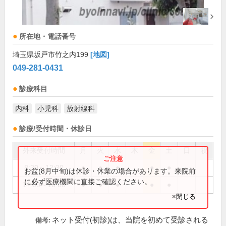
所在地・電話番号
埼玉県坂戸市竹之内199
[地図]
049-281-0431
診療科目
内科
小児科
放射線科
診療/受付時間・休診日
外来受付時間
月
火
水
木
金
土
日
祝
8:30～12:30
●
●
●
●
●
お盆(8月中旬)は休診・休業の場合があります。来院前
に必ず医療機関に直接ご確認ください。
14:00～16:00
●
●
●
●
●
×閉じる
ネット受付(初診)は、当院を初めて受診される
備考: