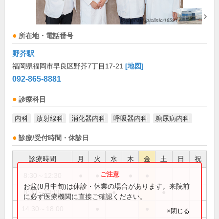
所在地・電話番号
野芥駅
福岡県福岡市早良区野芥7丁目17-21
[地図]
092-865-8881
診療科目
内科
放射線科
消化器内科
呼吸器内科
糖尿病内科
診療/受付時間・休診日
診療時間
月
火
水
木
金
土
日
祝
8:30～12:30
●
●
●
●
お盆(8月中旬)は休診・休業の場合があります。来院前
8:30～13:00
●
●
に必ず医療機関に直接ご確認ください。
14:30～18:00
●
●
×閉じる