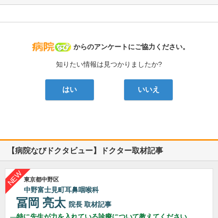
病院なび
からのアンケートにご協力ください。
知りたい情報は見つかりましたか?
はい
いいえ
【病院なびドクタビュー】ドクター取材記事
東京都中野区
中野富士見町耳鼻咽喉科
冨岡 亮太
院長
取材記事
特に先生が力を入れている診療について教えてください。