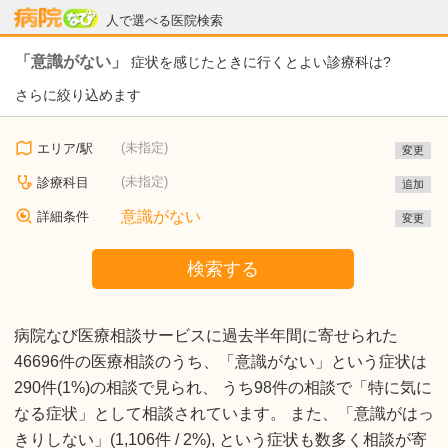
病院なび
人で選べる医院検索
「意識がない」
症状を感じたときに行くとよい診療科は?
さらに絞り込めます
(未指定)
エリア/駅
変更
(未指定)
診療科目
追加
意識がない
詳細条件
変更
検索する
病院なび医療相談サービスに過去半年間に寄せられた
46696件の医療相談のうち、「意識がない」という症状は
290件(1%)の相談で見られ、 うち98件の相談で「特に気に
なる症状」として相談されています。 また、「意識がはっ
きりしない」(1,106件 / 2%), という症状も数多く相談が寄