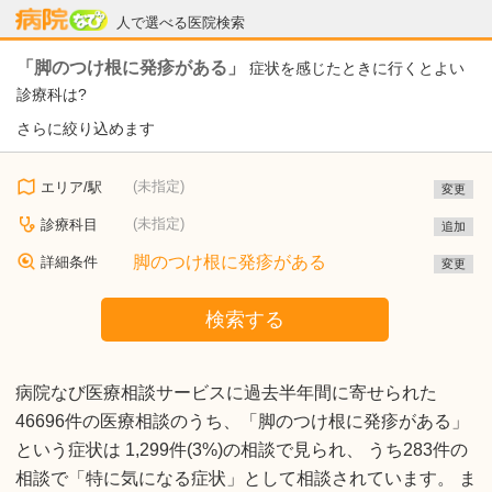
病院なび
人で選べる医院検索
「脚のつけ根に発疹がある」
症状を感じたときに行くとよい
診療科は?
さらに絞り込めます
(未指定)
エリア/駅
変更
(未指定)
診療科目
追加
脚のつけ根に発疹がある
詳細条件
変更
検索する
病院なび医療相談サービスに過去半年間に寄せられた
46696件の医療相談のうち、「脚のつけ根に発疹がある」
という症状は 1,299件(3%)の相談で見られ、 うち283件の
相談で「特に気になる症状」として相談されています。 ま