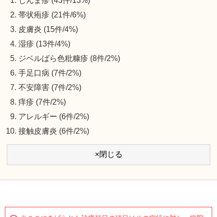
じんま疹 (43件/13%)
帯状疱疹 (21件/6%)
皮膚炎 (15件/4%)
湿疹 (13件/4%)
ジベルばら色粃糠疹 (8件/2%)
手足口病 (7件/2%)
不安障害 (7件/2%)
痒疹 (7件/2%)
アレルギー (6件/2%)
接触皮膚炎 (6件/2%)
×閉じる