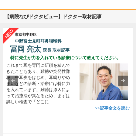
【病院なびドクタビュー】ドクター取材記事
東京都中野区
中野富士見町耳鼻咽喉科
冨岡 亮太
院長
取材記事
特に先生が力を入れている診療について教えてください。
これまで耳を専門に研鑽を積んで
きたこともあり、難聴や突発性難
聴、中耳炎をはじめ、耳鳴りやめ
まいなどの診断・治療には特に力
を入れています。難聴は原因によ
って治療法が異なるため、まずは
詳しい検査で「どこに…
>>記事全文を読む