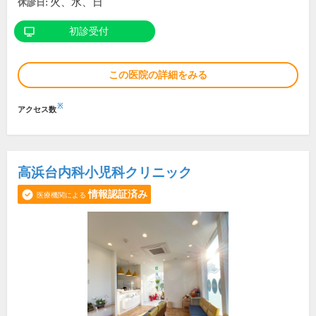
火、水、日
休診日:
初診受付
この医院の詳細をみる
※
アクセス数
高浜台内科小児科クリニック
情報認証済み
医療機関による