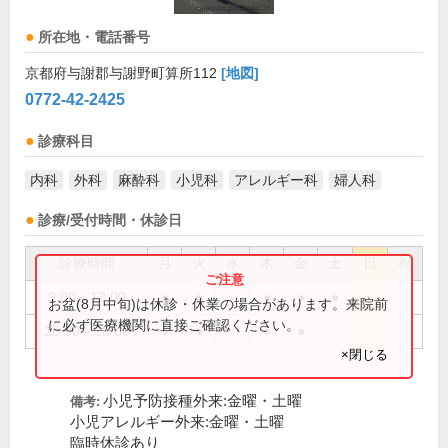
所在地・電話番号
京都府与謝郡与謝野町算所112
[地図]
0772-42-2425
診療科目
内科
外科
麻酔科
小児科
アレルギー科
婦人科
診療/受付時間・休診日
診療時間
月
火
水
木
金
土
日
祝
9:00～12:00
●
●
●
●
●
お盆(8月中旬)は休診・休業の場合があります。来院前
に必ず医療機関に直接ご確認ください。
15:00～18:00
●
●
●
●
×閉じる
小児予防接種外来:金曜・土曜
備考:
小児アレルギー外来:金曜・土曜
臨時休診あり