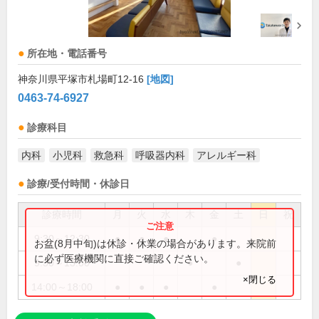
所在地・電話番号
神奈川県平塚市札場町12-16
[地図]
0463-74-6927
診療科目
内科
小児科
救急科
呼吸器内科
アレルギー科
診療/受付時間・休診日
診療時間
月
火
水
木
金
土
日
祝
9:30～12:30
●
●
●
●
お盆(8月中旬)は休診・休業の場合があります。来院前
に必ず医療機関に直接ご確認ください。
9:30～13:00
●
●
×閉じる
14:00～18:00
●
●
●
●