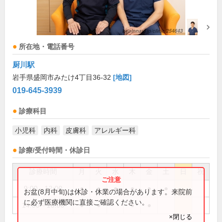
所在地・電話番号
厨川駅
岩手県盛岡市みたけ4丁目36-32
[地図]
019-645-3939
診療科目
小児科
内科
皮膚科
アレルギー科
診療/受付時間・休診日
診療時間
月
火
水
木
金
土
日
祝
9:00～12:00
●
●
●
●
●
●
お盆(8月中旬)は休診・休業の場合があります。来院前
に必ず医療機関に直接ご確認ください。
14:00～18:00
●
●
●
●
×閉じる