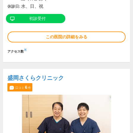
水、日、祝
休診日:
初診受付
この医院の詳細をみる
※
アクセス数
盛岡さくらクリニック
6
口コミ
件