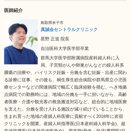
医師紹介
鳥取県米子市
真誠会セントラルクリニック
星野 正道 院長
自治医科大学医学部卒業
群馬大学医学部附属病院産科婦人科に入
局、子宮頸がんや卵巣がんなどの婦人科系
腫瘍の治療や、ハイリスク妊娠・分娩を含む妊娠・出産に関わ
る診療に従事。その後も、桐生厚生総合病院や群馬県立小児医
療センターなどの関連病院で幅広く臨床経験を積む。へき地拠
点病院での勤務時には、地域の分娩を一手に担いながら、高齢
者医療・介護や観光客の救急搬送対応など、総合的に地域医療
を支えた。分娩を受け入れる施設が減り続けていることから、
生まれ育った地域の産婦人科医療に貢献すべく2018年に岩宿
クリニックを開業。産婦人科指導医(日本産科婦人科学会)、超
音波指導医(日本超音波医学会)、周産期(母体・胎児)専門医(日