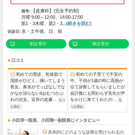
【皮膚科】(完全予約制)
備考:
月曜 9:00～12:00、14:00-17:00
第1・3木曜、第2・3...(
続きを読む
)
水・土午後、日、祝
休診日:
初診受付
再診受付
口コミ
初めての受診。乾燥肌で
初めての子育てで不安の
湿疹がひどく、掻いてしまう
中、子供が1歳の時に高熱が
長女。鼻水がでっぱなしでな
出て診察してもらいましたが
かなか治らない&おむつかぶ
会計後にも関わらず先生が声
れの次女。近所の皮膚...
をかけに来てくれたの...
もっ
も
と読む
っと読む
小田淳一
院長
、
小田翔一
副院長
にインタビュー
具体的にどのような診療が受けられるの