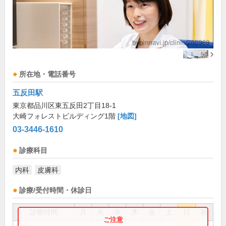
所在地・電話番号
五反田駅
東京都品川区東五反田2丁目18-1
大崎フォレストビルディング1階
[地図]
03-3446-1610
診療科目
内科
皮膚科
診療/受付時間・休診日
診療時間
月
火
水
木
金
土
日
祝