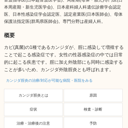
本周産期・新生児医学会)、日本産科婦人科遺伝診療学会認定
医、日本性感染症学会認定医、認定産業医(日本医師会)、母体
保護法指定医(群馬県医師会)。専門分野は産婦人科。
概要
カビ(真菌)の1種であるカンジダが、腟に感染して増殖する
ことで起こる感染症です。女性の性器感染症の中では日常
的に起こる疾患です。腟に加え外陰部にも同時に感染する
ことが多いため、カンジダ外陰腟炎とも呼ばれます。
カンジダ腟炎の治療/対応が可能な病院・医院をみる
カンジダ腟炎とは
原因
症状
検査・診断
治療・治療後の注意
予防