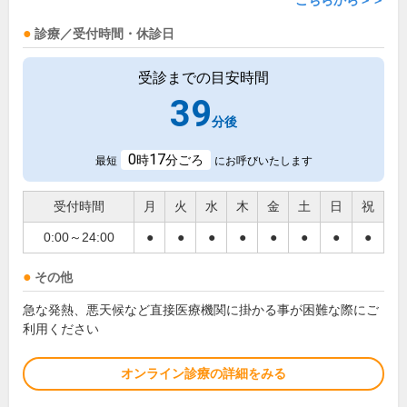
こちらから＞＞
診療／受付時間・休診日
受診までの目安時間
39
分後
0
17
時
分ごろ
最短
にお呼びいたします
受付時間
月
火
水
木
金
土
日
祝
0:00～24:00
●
●
●
●
●
●
●
●
その他
急な発熱、悪天候など直接医療機関に掛かる事が困難な際にご
利用ください
オンライン診療の詳細をみる