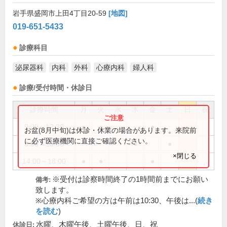
岩手県盛岡市上田4丁目20-59
[地図]
019-651-5433
診療科目
泌尿器科
内科
外科
心療内科
婦人科
診療/受付時間・休診日
診療時間
月
火
水
木
金
土
日
祝
9:00～12:30
●
●
●
お盆(8月中旬)は休診・休業の場合があります。来院前
に必ず医療機関に直接ご確認ください。
9:00～13:00
●
●
×閉じる
14:00～18:00
●
●
●
※受付は診察時間終了の1時間前までにお願い
備考:
致します。
※心療内科ご希望の方は午前は10:30、午後は...(
続き
を読む
)
水曜、木曜午後、土曜午後、日、祝
休診日: