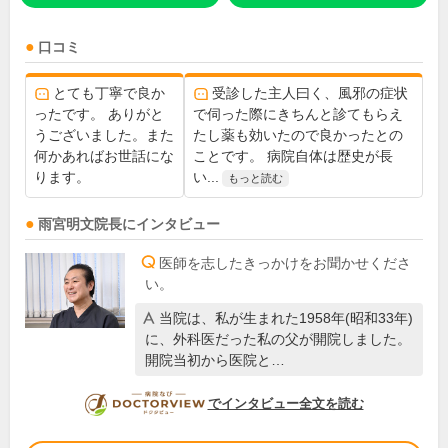
口コミ
とても丁寧で良か
受診した主人曰く、風邪の症状
ったです。 ありがと
で伺った際にきちんと診てもらえ
うございました。また
たし薬も効いたので良かったとの
何かあればお世話にな
ことです。 病院自体は歴史が長
ります。
い...
もっと読む
雨宮明文
院長
にインタビュー
医師を志したきっかけをお聞かせくださ
い。
当院は、私が生まれた1958年(昭和33年)
に、外科医だった私の父が開院しました。
開院当初から医院と…
DOCTORVIEW
でインタビュー全文を読む