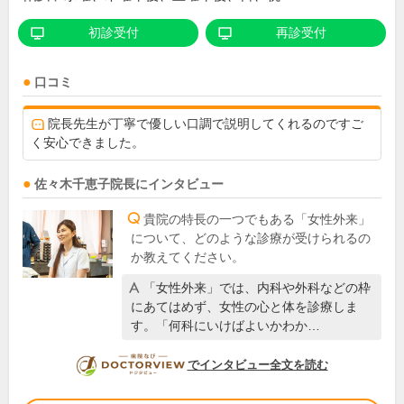
初診受付
再診受付
口コミ
院長先生が丁寧で優しい口調で説明してくれるのですご
く安心できました。
佐々木千恵子
院長
にインタビュー
貴院の特長の一つでもある「女性外来」
について、どのような診療が受けられるの
か教えてください。
「女性外来」では、内科や外科などの枠
にあてはめず、女性の心と体を診療しま
す。「何科にいけばよいかわか…
DOCTORVIEW
でインタビュー全文を読む