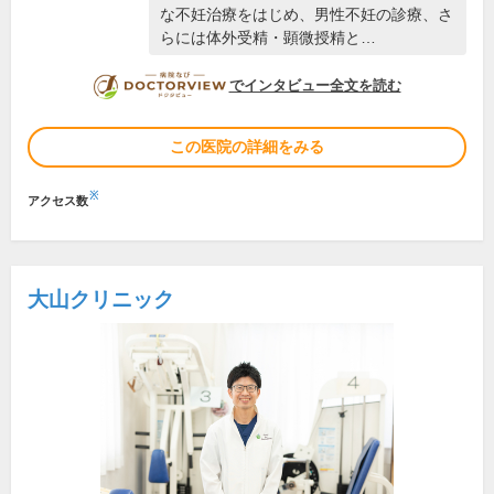
な不妊治療をはじめ、男性不妊の診療、さ
らには体外受精・顕微授精と…
DOCTORVIEW
でインタビュー全文を読む
この医院の詳細をみる
※
アクセス数
大山クリニック