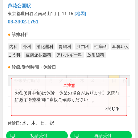
芦花公園駅
東京都世田谷区南烏山1丁目11-15
[地図]
03-3302-1751
診療科目
内科
外科
消化器科
胃腸科
肛門科
性病科
耳鼻いん
こう科
皮膚泌尿器科
アレルギー科
放射線科
診療/受付時間・休診日
外来受付時間
月
火
水
木
金
土
日
祝
9:00～12:00
●
●
●
●
お盆(8月中旬)は休診・休業の場合があります。来院前
に必ず医療機関に直接ご確認ください。
16:00～20:00
●
●
●
×閉じる
水、木、日、祝
休診日:
初診受付
再診受付