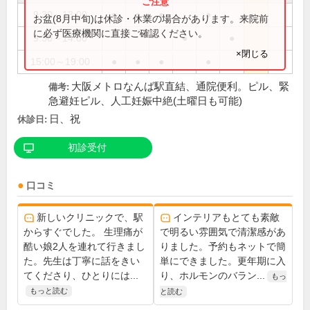
9:30～13:00
●
●
●
●
お盆(8月中旬)は休診・休業の場合があります。来院前
に必ず医療機関に直接ご確認ください。
9:30～14:00
●
●
×閉じる
15:00～19:00
●
●
●
●
大阪メトロなんば駅直結、通院便利。ピル、緊
備考:
急避妊ピル、人工妊娠中絶(土曜日も可能)
日、祝
休診日:
初診受付
口コミ
新しいクリニックで、駅
インテリアもとても素敵
からすぐでした。 生理痛が
で明るい雰囲気で清潔感があ
酷い娘2人を連れて行きまし
りました。予約もネットで簡
た。先生は丁寧に話をきい
単にできました。更年期に入
てくださり、ひとりには...
り、ホルモンのバラン...
もっ
もっと読む
と読む