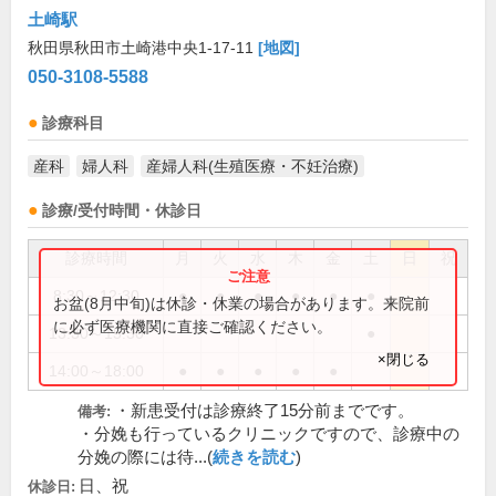
土崎駅
秋田県秋田市土崎港中央1-17-11
[地図]
050-3108-5588
診療科目
産科
婦人科
産婦人科(生殖医療・不妊治療)
診療/受付時間・休診日
診療時間
月
火
水
木
金
土
日
祝
8:30～12:30
●
●
●
●
●
●
お盆(8月中旬)は休診・休業の場合があります。来院前
に必ず医療機関に直接ご確認ください。
13:30～15:30
●
×閉じる
14:00～18:00
●
●
●
●
●
・新患受付は診療終了15分前までです。
備考:
・分娩も行っているクリニックですので、診療中の
分娩の際には待...(
続きを読む
)
日、祝
休診日: