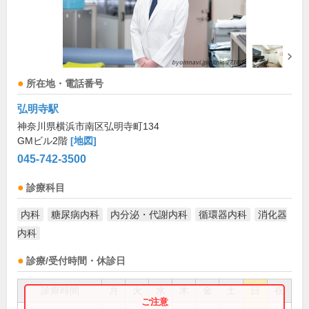
所在地・電話番号
弘明寺駅
神奈川県横浜市南区弘明寺町134
GMビル2階
[地図]
045-742-3500
診療科目
内科
糖尿病内科
内分泌・代謝内科
循環器内科
消化器
内科
診療/受付時間・休診日
診療時間
月
火
水
木
金
土
日
祝