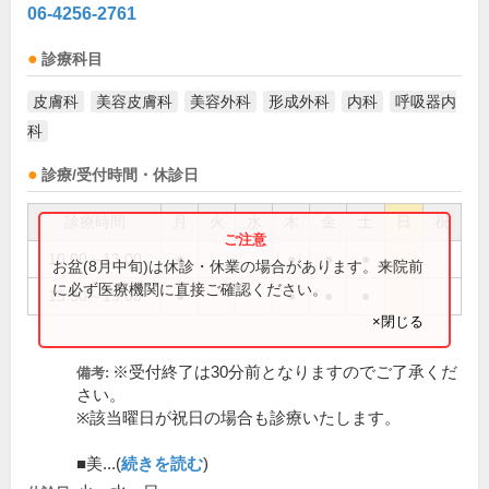
06-4256-2761
診療科目
皮膚科
美容皮膚科
美容外科
形成外科
内科
呼吸器内
科
診療/受付時間・休診日
診療時間
月
火
水
木
金
土
日
祝
10:00～13:00
●
●
●
●
お盆(8月中旬)は休診・休業の場合があります。来院前
に必ず医療機関に直接ご確認ください。
15:30～19:00
●
●
●
●
×閉じる
※受付終了は30分前となりますのでご了承くだ
備考:
さい。
※該当曜日が祝日の場合も診療いたします。
■美...(
続きを読む
)