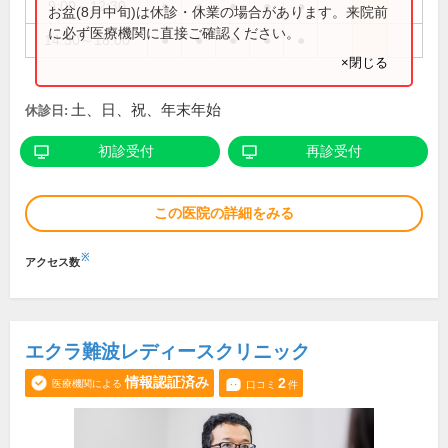
9:00～12:30
●
●
●
●
●
お盆(8月中旬)は休診・休業の場合があります。来院前
に必ず医療機関に直接ご確認ください。
14:30～18:00
●
●
●
●
●
×閉じる
土、日、祝、年末年始
休診日:
初診受付
再診受付
この医院の詳細をみる
※
アクセス数
エクラ難波レディースクリニック
情報認証済み
2
医療機関による
口コミ
件