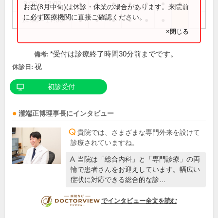
9:00～12:00
●
●
●
●
●
●
●
お盆(8月中旬)は休診・休業の場合があります。来院前
に必ず医療機関に直接ご確認ください。
14:00～17:00
●
●
●
●
●
●
×閉じる
*受付は診療終了時間30分前までです。
備考:
祝
休診日:
初診受付
瀧端正博
理事長
にインタビュー
貴院では、さまざまな専門外来を設けて
診療されていますね。
当院は「総合内科」と「専門診療」の両
輪で患者さんをお迎えしています。幅広い
症状に対応できる総合的な診…
DOCTORVIEW
でインタビュー全文を読む