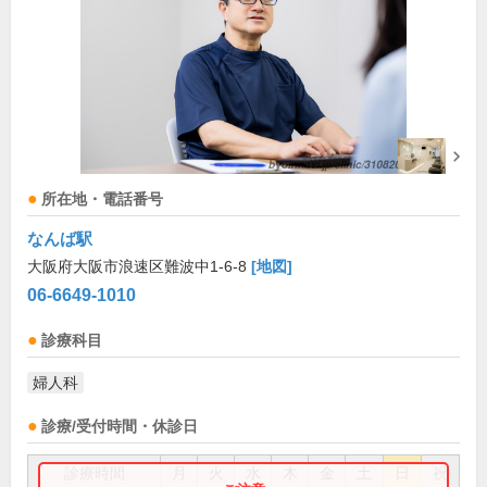
所在地・電話番号
なんば駅
大阪府大阪市浪速区難波中1-6-8
[地図]
06-6649-1010
診療科目
婦人科
診療/受付時間・休診日
診療時間
月
火
水
木
金
土
日
祝