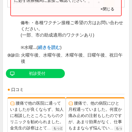
に必ず医療機関に直接ご確認ください。
15:00～18:30
●
●
●
×閉じる
・各種ワクチン接種ご希望の方はお問い合わせ
備考:
ください。
(一部、市の助成適用のワクチンあり)
※水曜...(
続きを読む
)
火曜午後、水曜午後、木曜午後、日曜午後、祝日午
休診日:
後
初診受付
口コミ
腰痛で他の医院に通って
腰痛で、他の病院にひと
いましたが良くならず、知人
月程通っていました。何度か
に相談したところこちらのク
痛み止めの注射もしたのです
リニックを勧められました。
が、あまり効果がなく、仕事
金先生の診察はとて...
もままならず悩んでい...
もっと
もっ