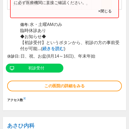
に必ず医療機関に直接ご確認ください。
14:00～18:00
●
●
●
●
×閉じる
水・土曜AMのみ
備考:
臨時休診あり
◆お知らせ◆
【初診受付】というボタンから、初診の方の事前受
付が可能...(
続きを読む
)
日、祝、お盆(8月14～16日)、年末年始
休診日:
初診受付
この医院の詳細をみる
※
アクセス数
あさひ内科