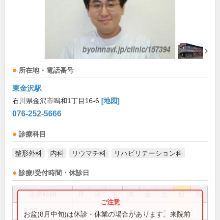
所在地・電話番号
東金沢駅
石川県金沢市鳴和1丁目16-6
[地図]
076-252-5666
診療科目
整形外科
内科
リウマチ科
リハビリテーション科
診療/受付時間・休診日
診療時間
月
火
水
木
金
土
日
祝
9:00～12:00
●
●
●
●
●
●
お盆(8月中旬)は休診・休業の場合があります。来院前