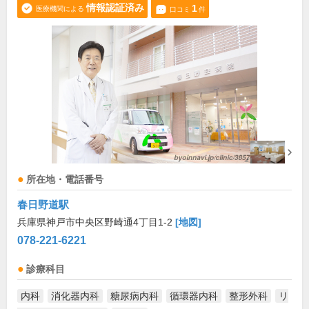
情報認証済み
1
医療機関による
口コミ
件
所在地・電話番号
春日野道駅
兵庫県神戸市中央区野崎通4丁目1-2
[地図]
078-221-6221
診療科目
内科
消化器内科
糖尿病内科
循環器内科
整形外科
リ