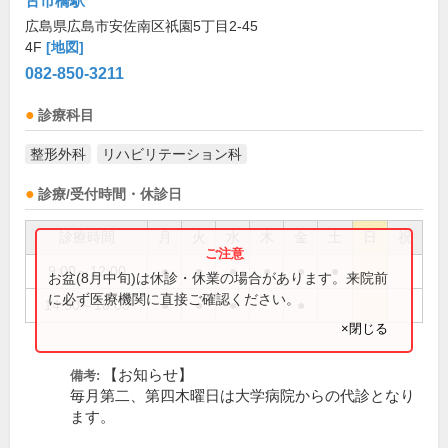
古市橋駅
広島県広島市安佐南区祇園5丁目2-45
4F
[地図]
082-850-3211
診療科目
整形外科
リハビリテーション科
診療/受付時間・休診日
診療時間
月
火
水
木
金
土
日
祝
9:00～12:00
●
●
●
●
●
●
お盆(8月中旬)は休診・休業の場合があります。来院前
に必ず医療機関に直接ご確認ください。
14:30～18:00
●
●
●
●
×閉じる
【お知らせ】
備考:
毎月第二、第四木曜日は大学病院からの代診となり
ます。