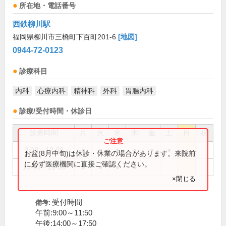
所在地・電話番号
西鉄柳川駅
福岡県柳川市三橋町下百町201-6
[地図]
0944-72-0123
診療科目
内科
心療内科
精神科
外科
胃腸内科
診療/受付時間・休診日
診療時間
月
火
水
木
金
土
日
祝
9:00～12:00
●
●
●
●
●
●
お盆(8月中旬)は休診・休業の場合があります。来院前
に必ず医療機関に直接ご確認ください。
14:00～18:00
●
●
●
●
×閉じる
受付時間
備考:
午前:9:00～11:50
午後:14:00～17:50