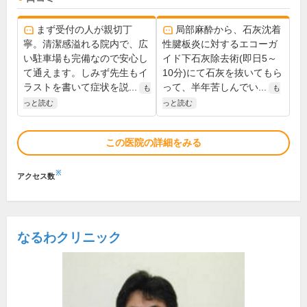
まず受付の人が親切丁
局部麻酔から、石灰沈着
寧。清潔感溢れる院内で、広
性腱板炎に対するエコーガ
い駐車場も完備なので安心し
イド下石灰除去術(即日5～
て通えます。しみず先生もイ
10分)にて石灰を抜いてもら
ラストを書いて症状を説...
って、半年苦しんでい...
も
も
っと読む
っと読む
この医院の詳細をみる
※
アクセス数
なるわクリニック