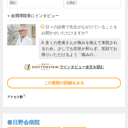
読む
と読む
金潤澤
院長
にインタビュー
日々の診療で先生が心がけていることを
お聞かせいただけますか?
多くの患者さんが痛みを抱えて来院され
るため、少しでも症状が和らぎ、笑顔でお
帰りいただけるよう「痛みの…
DOCTORVIEW
でインタビュー全文を読む
この医院の詳細をみる
※
アクセス数
春日野会病院