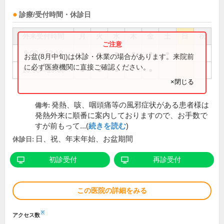
診療/受付時間・休診日
外来受付時間
月
火
水
木
金
土
日
祝
9:00～12:10
●
●
●
●
●
●
お盆(8月中旬)は休診・休業の場合があります。来院前
に必ず医療機関に直接ご確認ください。
16:30～19:00
●
●
●
●
×閉じる
発熱、咳、咽頭痛等の風邪症状がある患者様は
備考:
発熱外来に順番に案内しておりますので、お手数で
すが前もって...(
続きを読む
)
日、祝、年末年始、お盆期間
休診日:
初診受付
再診受付
この医院の詳細をみる
※
アクセス数