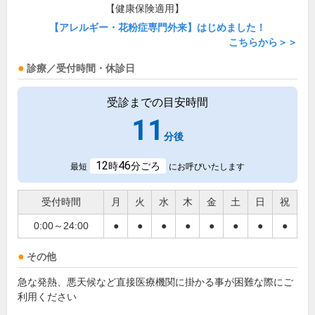
【健康保険適用】
【アレルギー・花粉症専門外来】はじめました！
こちらから＞＞
診療／受付時間・休診日
受診までの目安時間
11
分後
12
46
時
分ごろ
最短
にお呼びいたします
受付時間
月
火
水
木
金
土
日
祝
0:00～24:00
●
●
●
●
●
●
●
●
その他
急な発熱、悪天候など直接医療機関に掛かる事が困難な際にご
利用ください