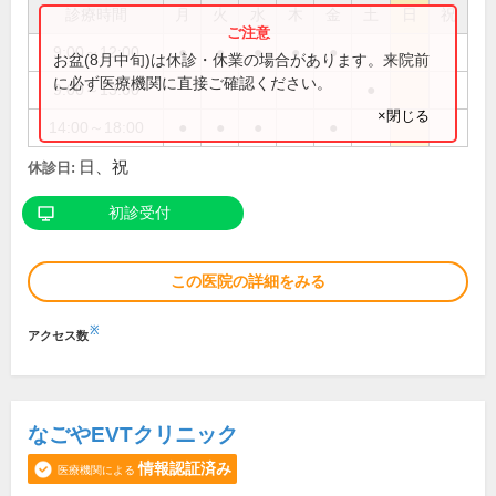
診療時間
月
火
水
木
金
土
日
祝
9:00～12:00
●
●
●
●
●
お盆(8月中旬)は休診・休業の場合があります。来院前
に必ず医療機関に直接ご確認ください。
9:00～13:00
●
×閉じる
14:00～18:00
●
●
●
●
日、祝
休診日:
初診受付
この医院の詳細をみる
※
アクセス数
なごやEVTクリニック
情報認証済み
医療機関による