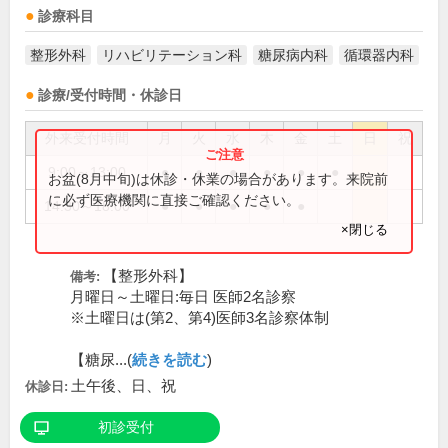
診療科目
整形外科
リハビリテーション科
糖尿病内科
循環器内科
診療/受付時間・休診日
外来受付時間
月
火
水
木
金
土
日
祝
9:00～13:00
●
●
●
●
●
●
お盆(8月中旬)は休診・休業の場合があります。来院前
に必ず医療機関に直接ご確認ください。
14:30～18:00
●
●
●
●
●
×閉じる
【整形外科】
備考:
月曜日～土曜日:毎日 医師2名診察
※土曜日は(第2、第4)医師3名診察体制
【糖尿...(
続きを読む
)
土午後、日、祝
休診日:
初診受付