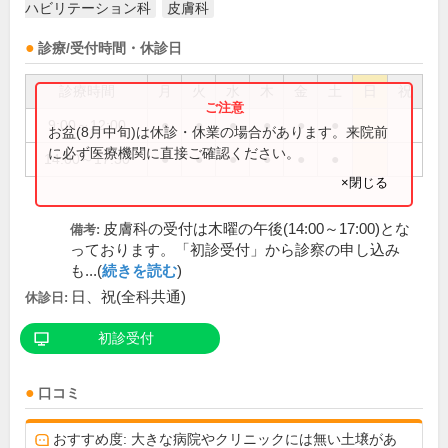
ハビリテーション科
皮膚科
診療/受付時間・休診日
診療時間
月
火
水
木
金
土
日
祝
9:00～12:00
●
●
●
●
●
●
お盆(8月中旬)は休診・休業の場合があります。来院前
に必ず医療機関に直接ご確認ください。
14:00～17:30
●
●
●
●
●
●
×閉じる
皮膚科の受付は木曜の午後(14:00～17:00)とな
備考:
っております。「初診受付」から診察の申し込み
も...(
続きを読む
)
日、祝(全科共通)
休診日:
初診受付
口コミ
おすすめ度: 大きな病院やクリニックには無い土壌があ