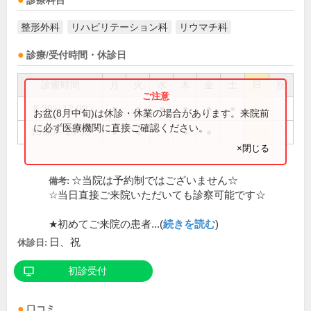
診療科目
整形外科
リハビリテーション科
リウマチ科
診療/受付時間・休診日
診療時間
月
火
水
木
金
土
日
祝
8:30～12:00
●
●
●
●
●
●
お盆(8月中旬)は休診・休業の場合があります。来院前
に必ず医療機関に直接ご確認ください。
15:30～18:30
●
●
●
●
×閉じる
☆当院は予約制ではございません☆
備考:
☆当日直接ご来院いただいても診察可能です☆
★初めてご来院の患者...(
続きを読む
)
日、祝
休診日:
初診受付
口コミ