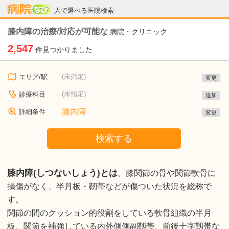
病院なび
人で選べる医院検索
膝内障の治療/対応が可能な
病院・クリニック
2,547
件見つかりました
(未指定)
エリア/駅
変更
(未指定)
診療科目
追加
膝内障
詳細条件
変更
検索する
膝内障(しつないしょう)とは
、膝関節の骨や関節軟骨に
損傷がなく、半月板・靭帯などが傷ついた状況を総称で
す。
関節の間のクッション的役割をしている軟骨組織の半月
板、関節を補強している内外側側副靱帯、前後十字靱帯な