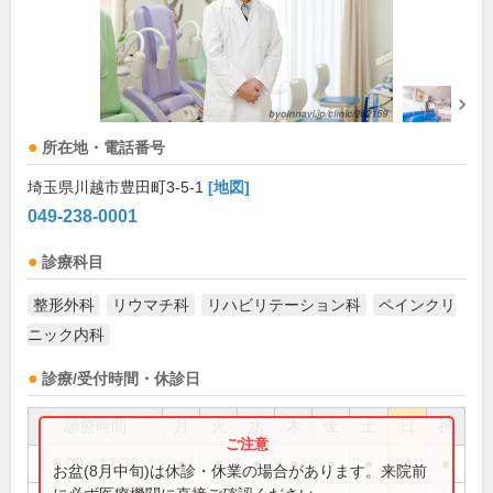
所在地・電話番号
埼玉県川越市豊田町3-5-1
[地図]
049-238-0001
診療科目
整形外科
リウマチ科
リハビリテーション科
ペインクリ
ニック内科
診療/受付時間・休診日
診療時間
月
火
水
木
金
土
日
祝
9:00～12:30
●
●
●
●
●
●
●
●
お盆(8月中旬)は休診・休業の場合があります。来院前