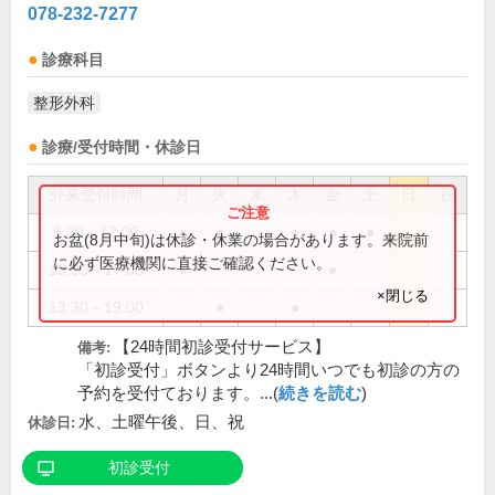
078-232-7277
診療科目
整形外科
診療/受付時間・休診日
外来受付時間
月
火
水
木
金
土
日
祝
8:30～12:00
●
●
●
●
●
お盆(8月中旬)は休診・休業の場合があります。来院前
に必ず医療機関に直接ご確認ください。
13:30～17:00
●
●
×閉じる
13:30～19:00
●
●
【24時間初診受付サービス】
備考:
「初診受付」ボタンより24時間いつでも初診の方の
予約を受付ております。...(
続きを読む
)
水、土曜午後、日、祝
休診日:
初診受付