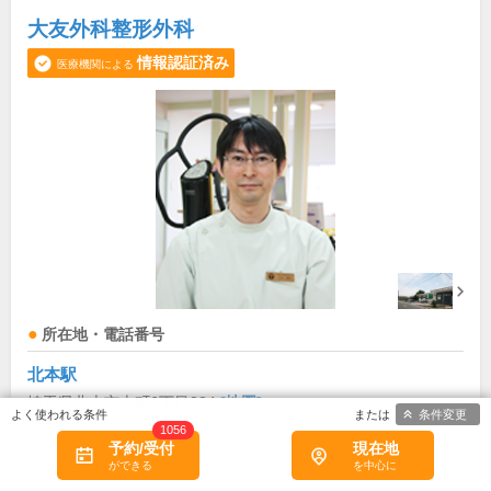
大友外科整形外科
情報認証済み
医療機関による
所在地・電話番号
北本駅
埼玉県北本市本町6丁目284
[地図]
条件変更
048-591-7000
1056
予約/受付
現在地
診療科目