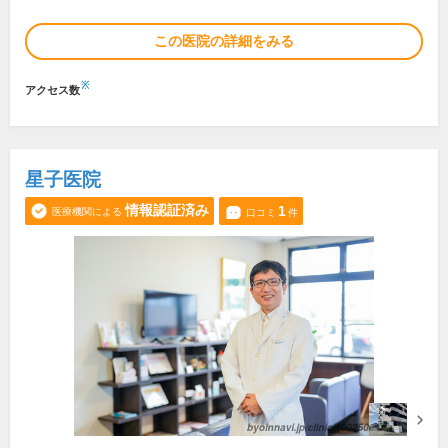
この医院の詳細をみる
※
アクセス数
星子医院
情報認証済み
1
医療機関による
口コミ
件