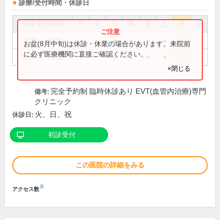
診療/受付時間・休診日
外来受付時間
月
火
水
木
金
土
日
祝
9:00～12:00
●
●
●
●
●
お盆(8月中旬)は休診・休業の場合があります。来院前
に必ず医療機関に直接ご確認ください。
13:00～17:00
●
●
●
●
●
×閉じる
完全予約制 臨時休診あり EVT(血管内治療)専門
備考:
クリニック
火、日、祝
休診日:
初診受付
この医院の詳細をみる
※
アクセス数