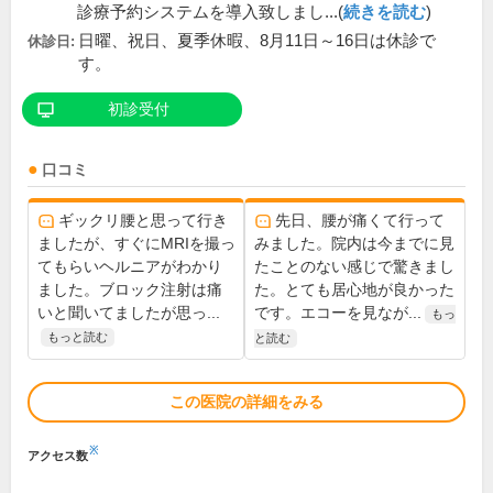
診療予約システムを導入致しまし...(
続きを読む
)
日曜、祝日、夏季休暇、8月11日～16日は休診で
休診日:
す。
初診受付
口コミ
ギックリ腰と思って行き
先日、腰が痛くて行って
ましたが、すぐにMRIを撮っ
みました。院内は今までに見
てもらいヘルニアがわかり
たことのない感じで驚きまし
ました。ブロック注射は痛
た。とても居心地が良かった
いと聞いてましたが思っ...
です。エコーを見なが...
もっ
もっと読む
と読む
この医院の詳細をみる
※
アクセス数