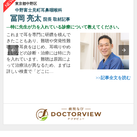
東京都中野区
中野富士見町耳鼻咽喉科
冨岡 亮太
院長
取材記事
特に先生が力を入れている診療について教えてください。
これまで耳を専門に研鑽を積んで
きたこともあり、難聴や突発性難
聴、中耳炎をはじめ、耳鳴りやめ
まいなどの診断・治療には特に力
を入れています。難聴は原因によ
って治療法が異なるため、まずは
詳しい検査で「どこに…
>>記事全文を読む