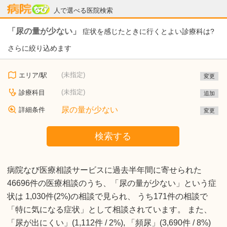
病院なび
人で選べる医院検索
「尿の量が少ない」
症状を感じたときに行くとよい診療科は?
さらに絞り込めます
(未指定)
エリア/駅
変更
(未指定)
診療科目
追加
尿の量が少ない
詳細条件
変更
検索する
病院なび医療相談サービスに過去半年間に寄せられた
46696件の医療相談のうち、「尿の量が少ない」という症
状は 1,030件(2%)の相談で見られ、 うち171件の相談で
「特に気になる症状」として相談されています。 また、
「尿が出にくい」(1,112件 / 2%), 「頻尿」(3,690件 / 8%)