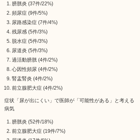
膀胱炎 (37件/22%)
頻尿症 (9件/5%)
尿路感染症 (7件/4%)
残尿感 (5件/3%)
脱水症 (5件/3%)
尿道炎 (5件/3%)
過活動膀胱 (4件/2%)
心因性頻尿 (4件/2%)
腎盂腎炎 (4件/2%)
前立腺肥大症 (4件/2%)
症状「尿が出にくい」で医師が「可能性がある」と考える
病気
膀胱炎 (52件/18%)
前立腺肥大症 (19件/7%)