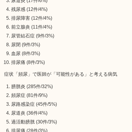
尿道炎 (17件/6%)
残尿感 (12件/4%)
排尿障害 (12件/4%)
前立腺炎 (11件/4%)
尿管結石症 (9件/3%)
尿閉 (9件/3%)
血尿 (8件/3%)
排尿痛 (8件/3%)
症状「頻尿」で医師が「可能性がある」と考える病気
膀胱炎 (285件/32%)
頻尿症 (81件/9%)
尿路感染症 (45件/5%)
尿道炎 (36件/4%)
過活動膀胱 (30件/3%)
排尿痛 (28件/3%)