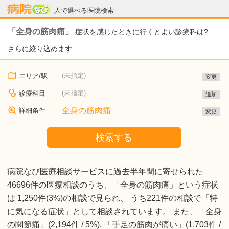
病院なび
人で選べる医院検索
「全身の筋肉痛」
症状を感じたときに行くとよい診療科は?
さらに絞り込めます
(未指定)
エリア/駅
変更
(未指定)
診療科目
追加
全身の筋肉痛
詳細条件
変更
検索する
病院なび医療相談サービスに過去半年間に寄せられた
46696件の医療相談のうち、「全身の筋肉痛」という症状
は 1,250件(3%)の相談で見られ、 うち221件の相談で「特
に気になる症状」として相談されています。 また、「全身
の関節痛」(2,194件 / 5%), 「手足の筋肉が痛い」(1,703件 /