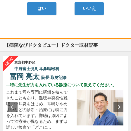
はい
いいえ
【病院なびドクタビュー】ドクター取材記事
東京都中野区
中野富士見町耳鼻咽喉科
冨岡 亮太
院長
取材記事
特に先生が力を入れている診療について教えてください。
これまで耳を専門に研鑽を積んで
きたこともあり、難聴や突発性難
聴、中耳炎をはじめ、耳鳴りやめ
まいなどの診断・治療には特に力
を入れています。難聴は原因によ
って治療法が異なるため、まずは
詳しい検査で「どこに…