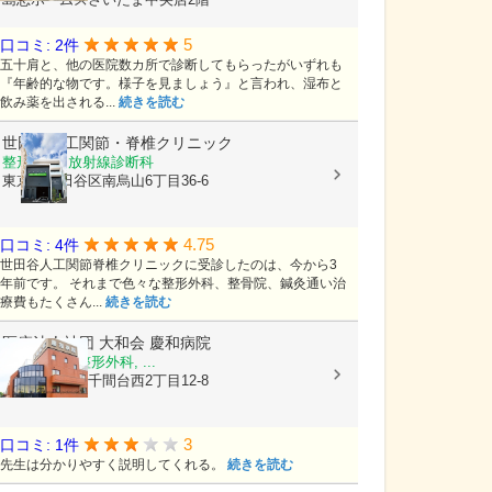
5
口コミ: 2件
五十肩と、他の医院数カ所で診断してもらったがいずれも
『年齢的な物です。様子を見ましょう』と言われ、湿布と
飲み薬を出される...
続きを読む
世田谷人工関節・脊椎クリニック
整形外科, 放射線診断科
東京都世田谷区南烏山6丁目36-6
4.75
口コミ: 4件
世田谷人工関節脊椎クリニックに受診したのは、今から3
年前です。 それまで色々な整形外科、整骨院、鍼灸通い治
療費もたくさん...
続きを読む
医療法人社団 大和会
慶和病院
内科, 外科, 整形外科, ...
埼玉県越谷市千間台西2丁目12-8
3
口コミ: 1件
先生は分かりやすく説明してくれる。
続きを読む