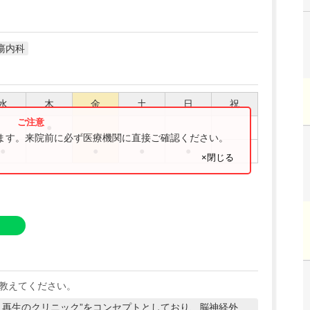
瘍内科
水
木
金
土
日
祝
●
ります。来院前に必ず医療機関に直接ご確認ください。
●
●
●
●
×閉じる
教えてください。
と再生のクリニック”をコンセプトとしており、脳神経外