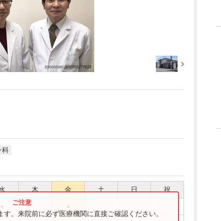
ン科
水
木
金
土
日
祝
●
●
ります。来院前に必ず医療機関に直接ご確認ください。