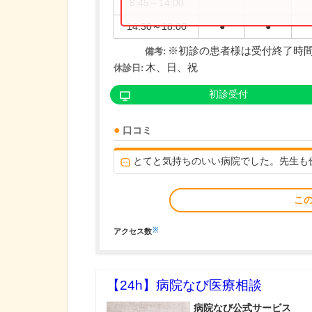
8:45～14:00
14:30～18:00
●
●
※初診の患者様は受付終了時間
備考:
木、日、祝
休診日:
初診受付
口コミ
とてと気持ちのいい病院でした。先生も
こ
※
アクセス数
【24h】
病院なび医療相談
病院なび公式サービス