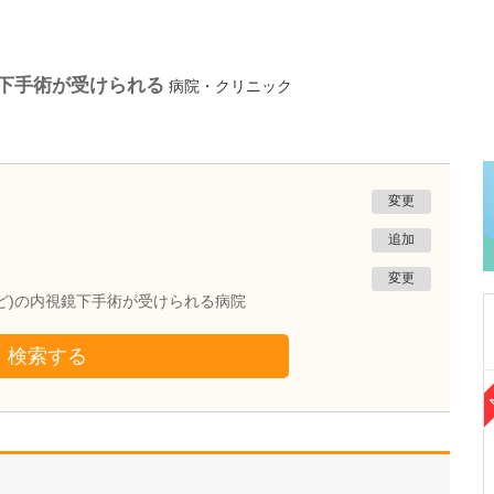
鏡下手術が受けられる
病院・クリニック
変更
追加
変更
ど)の内視鏡下手術が受けられる病院
検索する
東京都渋谷区
表参道総合医療クリニック
田中 聡
院長
取材記事
貴院の特長を教えてください。