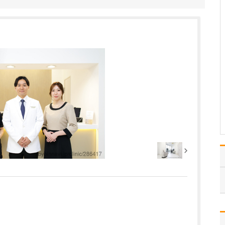
当院は“痛みと再生のクリ
ニック”をコンセプトとし
ており、脳神経外科、整
形外科、腫瘍内科、内科
の幅広い疾患に対して保
険診療を行いながら、治
りにくい症状や難治性の
疾患などに対しては、再
生医療を含めた自費診…
>>記事全文を読む