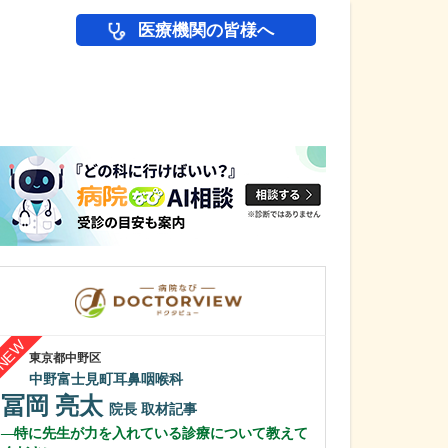
医療機関の皆様へ
医師(ドクター)の
東京都中野区
埼玉県川越市
中野富士見町耳鼻咽喉科
ハヤカワクリニ
冨岡 亮太
早川 佳彦
院長
取材記事
特に先生が力を入れている診療について教えて
今後、力を入れ