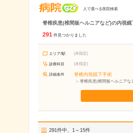
病院なび
人で選べる医院検索
脊椎疾患(椎間板ヘルニアなど)の内視
291
件見つかりました
(未指定)
エリア/駅
(未指定)
診療科目
脊椎内視鏡下手術
詳細条件
脊椎疾患(椎間板ヘルニアな
291
件中、
1～15件