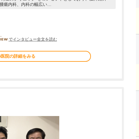
腫瘍内科、内科の幅広い…
DOCTORVIEW
でインタビュー全文を読む
の医院の詳細をみる