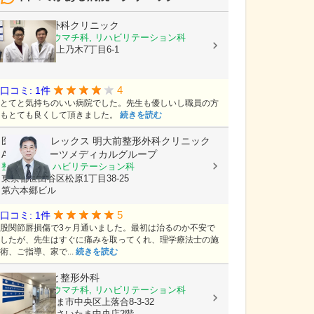
かもと整形外科クリニック
整形外科, リウマチ科, リハビリテーション科
島根県松江市上乃木7丁目6-1
4
口コミ: 1件
とてと気持ちのいい病院でした。先生も優しいし職員の方
もとても良くして頂きました。
続きを読む
医療法人アレックス
明大前整形外科クリニック
AR-Exスポーツメディカルグループ
整形外科, リハビリテーション科
東京都世田谷区松原1丁目38-25
第六本郷ビル
5
口コミ: 1件
股関節唇損傷で3ヶ月通いました。最初は治るのか不安で
したが、先生はすぐに痛みを取ってくれ、理学療法士の施
術、ご指導、家で...
続きを読む
大宮はしもと整形外科
整形外科, リウマチ科, リハビリテーション科
埼玉県さいたま市中央区上落合8-3-32
島忠ホームズさいたま中央店2階