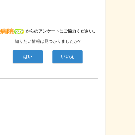
病院なび
からのアンケートにご協力ください。
知りたい情報は見つかりましたか?
はい
いいえ