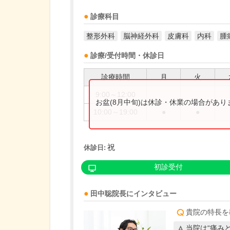
診療科目
整形外科
脳神経外科
皮膚科
内科
腫
診療/受付時間・休診日
診療時間
月
火
9:00～12:00
お盆(8月中旬)は休診・休業の場合があ
10:00～19:00
●
●
祝
休診日:
初診受付
田中聡
院長
にインタビュー
貴院の特長を
当院は“痛み