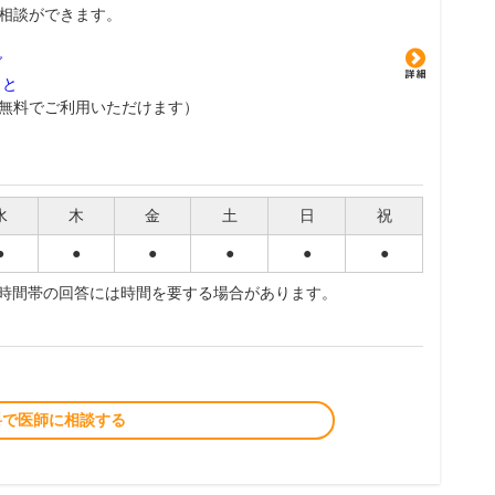
相談ができます。
グ
こと
無料でご利用いただけます）
水
木
金
土
日
祝
●
●
●
●
●
●
夜時間帯の回答には時間を要する場合があります。
料で医師に相談する