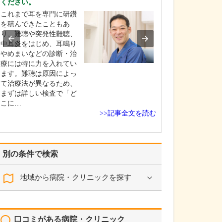
ください。
せください。
これまで耳を専門に研鑽
地域的にもご高
を積んできたこともあ
増えていますの
り、難聴や突発性難聴、
者の「転倒防止
中耳炎をはじめ、耳鳴り
したいと考えて
やめまいなどの診断・治
最近は、70～80
療には特に力を入れてい
も気持ちが若く
ます。難聴は原因によっ
すが、やはり高
て治療法が異なるため、
とちょっとした
まずは詳しい検査で「ど
頭を打ったり骨
こに…
>>記事全文を読む
別の条件で検索
地域から病院・クリニックを探す
口コミがある病院・クリニック