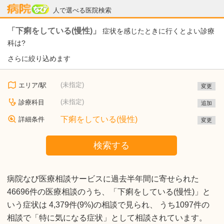
病院なび
人で選べる医院検索
「下痢をしている(慢性)」
症状を感じたときに行くとよい診療
科は?
さらに絞り込めます
(未指定)
エリア/駅
変更
(未指定)
診療科目
追加
下痢をしている(慢性)
詳細条件
変更
検索する
病院なび医療相談サービスに過去半年間に寄せられた
46696件の医療相談のうち、「下痢をしている(慢性)」と
いう症状は 4,379件(9%)の相談で見られ、 うち1097件の
相談で「特に気になる症状」として相談されています。