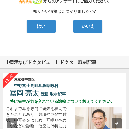
病院なび
からのアンケートにご協力ください。
知りたい情報は見つかりましたか?
はい
いいえ
【病院なびドクタビュー】ドクター取材記事
東京都中野区
中野富士見町耳鼻咽喉科
冨岡 亮太
院長
取材記事
特に先生が力を入れている診療について教えてください。
これまで耳を専門に研鑽を積んで
きたこともあり、難聴や突発性難
聴、中耳炎をはじめ、耳鳴りやめ
まいなどの診断・治療には特に力