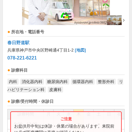
所在地・電話番号
春日野道駅
兵庫県神戸市中央区野崎通4丁目1-2
[地図]
078-221-6221
診療科目
内科
消化器内科
糖尿病内科
循環器内科
整形外科
リ
ハビリテーション科
皮膚科
診療/受付時間・休診日
診療時間
月
火
水
木
金
土
日
祝
9:00～12:00
●
●
●
●
●
●
お盆(8月中旬)は休診・休業の場合があります。来院前