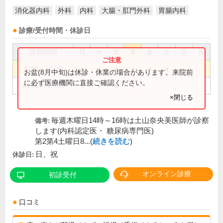
消化器内科
外科
内科
大腸・肛門外科
胃腸内科
診療/受付時間・休診日
診療時間
月
火
水
木
金
土
日
祝
8:30～12:30
●
●
●
●
●
●
お盆(8月中旬)は休診・休業の場合があります。来院前
に必ず医療機関に直接ご確認ください。
14:00～18:30
●
●
●
●
×閉じる
毎週木曜日14時～16時は土山奈央美医師が診察
備考:
します(内科認定医・ 糖尿病専門医)
第2第4土曜日8...(
続きを読む
)
日、祝
休診日:
オンライン診療
初診受付
口コミ