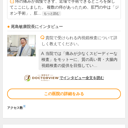
痔の痛みが我慢できず、近場で手術できるところを探し
てここにしました。 複数の痔があったため、肛門の中は「ジ
オン手術」、肛...
もっと読む
尾島敏康
院長
にインタビュー
貴院で受けられる内視鏡検査について詳
しく教えてください。
当院では「痛みが少なくスピーディーな
検査」をモットーに、質の高い胃・大腸内
視鏡検査の提供を目指してい…
DOCTORVIEW
でインタビュー全文を読む
この医院の詳細をみる
※
アクセス数