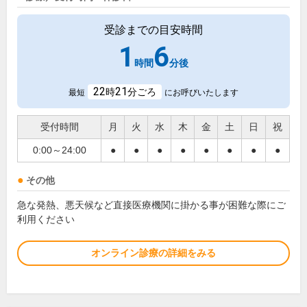
受診までの目安時間
1
6
時間
分後
22
21
時
分ごろ
最短
にお呼びいたします
受付時間
月
火
水
木
金
土
日
祝
0:00～24:00
●
●
●
●
●
●
●
●
その他
急な発熱、悪天候など直接医療機関に掛かる事が困難な際にご
利用ください
オンライン診療の詳細をみる