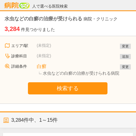
病院なび
人で選べる医院検索
水虫などの白癬の治療が受けられる
病院・クリニック
3,284
件見つかりました
(未指定)
エリア/駅
変更
(未指定)
診療科目
追加
白癬
詳細条件
変更
水虫などの白癬の治療が受けられる病院
検索する
3,284
件中、
1～15件