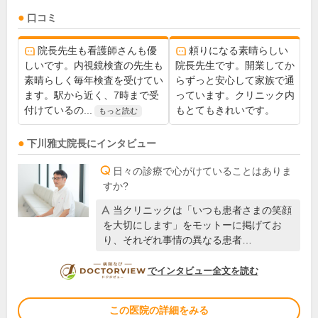
口コミ
院長先生も看護師さんも優
頼りになる素晴らしい
しいです。内視鏡検査の先生も
院長先生です。開業してか
素晴らしく毎年検査を受けてい
らずっと安心して家族で通
ます。駅から近く、7時まで受
っています。クリニック内
付けているの...
もとてもきれいです。
もっと読む
下川雅丈
院長
にインタビュー
日々の診療で心がけていることはありま
すか?
当クリニックは「いつも患者さまの笑顔
を大切にします」をモットーに掲げてお
り、それぞれ事情の異なる患者…
DOCTORVIEW
でインタビュー全文を読む
この医院の詳細をみる