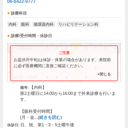
06-6422-0777
診療科目
内科
眼科
循環器内科
リハビリテーション科
診療/受付時間・休診日
診療時間
月
火
水
木
金
土
日
祝
8:30～12:00
●
●
●
●
●
●
お盆(8月中旬)は休診・休業の場合があります。来院前
に必ず医療機関に直接ご確認ください。
14:00～17:00
●
×閉じる
16:00～19:00
●
●
●
●
【内科】
備考:
第2土曜日に14:00から16:00まで外来診療を行いま
す。
【眼科受付時間】
(月・金...(
続きを読む
)
日、祝、第1・3・5土曜午後
休診日: