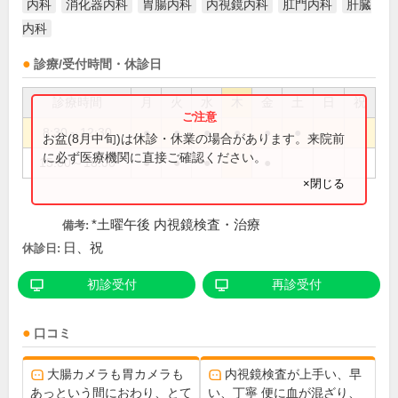
内科
消化器内科
胃腸内科
内視鏡内科
肛門内科
肝臓
内科
診療/受付時間・休診日
診療時間
月
火
水
木
金
土
日
祝
8:30～12:30
●
●
●
●
●
●
お盆(8月中旬)は休診・休業の場合があります。来院前
に必ず医療機関に直接ご確認ください。
15:00～18:00
●
●
●
●
×閉じる
*土曜午後 内視鏡検査・治療
備考:
日、祝
休診日:
初診受付
再診受付
口コミ
大腸カメラも胃カメラも
内視鏡検査が上手い、早
あっという間におわり、とて
い、丁寧 便に血が混ざり、