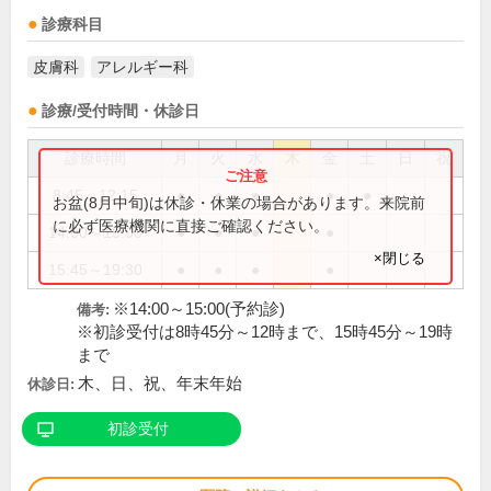
診療科目
皮膚科
アレルギー科
診療/受付時間・休診日
診療時間
月
火
水
木
金
土
日
祝
8:45～12:15
●
●
●
●
●
お盆(8月中旬)は休診・休業の場合があります。来院前
に必ず医療機関に直接ご確認ください。
14:00～15:00
●
●
●
●
×閉じる
15:45～19:30
●
●
●
●
※14:00～15:00(予約診)
備考:
※初診受付は8時45分～12時まで、15時45分～19時
まで
木、日、祝、年末年始
休診日:
初診受付