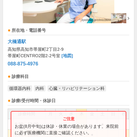
所在地・電話番号
大橋通駅
高知県高知市帯屋町2丁目2-9
帯屋町CENTRO2階2-2号室
[地図]
088-875-4976
診療科目
循環器内科
内科
心臓・リハビリテーション科
診療/受付時間・休診日
診療時間
月
火
水
木
金
土
日
祝
8:30～13:00
●
お盆(8月中旬)は休診・休業の場合があります。来院前
に必ず医療機関に直接ご確認ください。
9:00～13:00
●
●
●
●