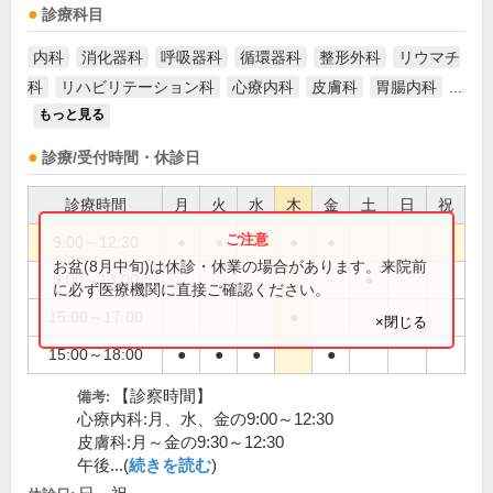
診療科目
内科
消化器科
呼吸器科
循環器科
整形外科
リウマチ
科
リハビリテーション科
心療内科
皮膚科
胃腸内科
...
もっと見る
診療/受付時間・休診日
診療時間
月
火
水
木
金
土
日
祝
9:00～12:30
●
●
●
●
●
お盆(8月中旬)は休診・休業の場合があります。来院前
9:00～13:00
●
に必ず医療機関に直接ご確認ください。
15:00～17:00
●
×閉じる
15:00～18:00
●
●
●
●
【診察時間】
備考:
心療内科:月、水、金の9:00～12:30
皮膚科:月～金の9:30～12:30
午後...(
続きを読む
)