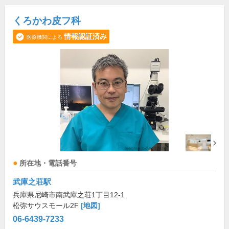
くろかわ皮フ科
情報認証済み
医療機関による
所在地・電話番号
武庫之荘駅
兵庫県尼崎市南武庫之荘1丁目12-1
松弥サウスモール2F
[地図]
06-6439-7233