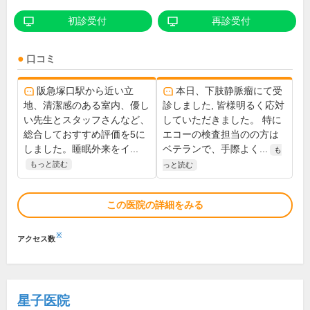
初診受付
再診受付
口コミ
阪急塚口駅から近い立
本日、下肢静脈瘤にて受
地、清潔感のある室内、優し
診しました, 皆様明るく応対
い先生とスタッフさんなど、
していただきました。 特に
総合しておすすめ評価を5に
エコーの検査担当のの方は
しました。睡眠外来をイ...
ベテランで、手際よく...
も
もっと読む
っと読む
この医院の詳細をみる
※
アクセス数
星子医院