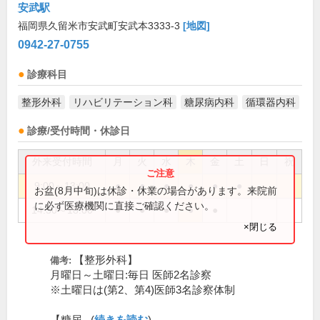
安武駅
福岡県久留米市安武町安武本3333-3
[地図]
0942-27-0755
診療科目
整形外科
リハビリテーション科
糖尿病内科
循環器内科
診療/受付時間・休診日
外来受付時間
月
火
水
木
金
土
日
祝
9:00～13:00
●
●
●
●
●
●
お盆(8月中旬)は休診・休業の場合があります。来院前
に必ず医療機関に直接ご確認ください。
14:30～18:00
●
●
●
●
●
×閉じる
【整形外科】
備考:
月曜日～土曜日:毎日 医師2名診察
※土曜日は(第2、第4)医師3名診察体制