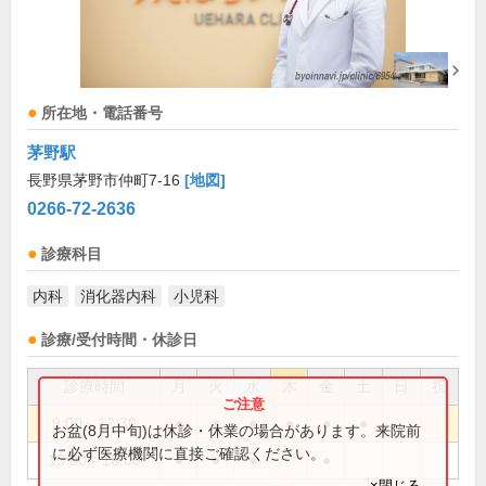
所在地・電話番号
茅野駅
長野県茅野市仲町7-16
[地図]
0266-72-2636
診療科目
内科
消化器内科
小児科
診療/受付時間・休診日
診療時間
月
火
水
木
金
土
日
祝
9:00～12:30
●
●
●
●
●
●
お盆(8月中旬)は休診・休業の場合があります。来院前
に必ず医療機関に直接ご確認ください。
15:00～18:00
●
●
●
●
×閉じる