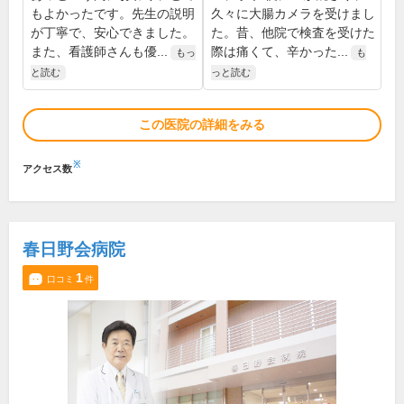
もよかったです。先生の説明
久々に大腸カメラを受けまし
が丁寧で、安心できました。
た。昔、他院で検査を受けた
また、看護師さんも優...
際は痛くて、辛かった...
もっ
も
と読む
っと読む
この医院の詳細をみる
※
アクセス数
春日野会病院
1
口コミ
件