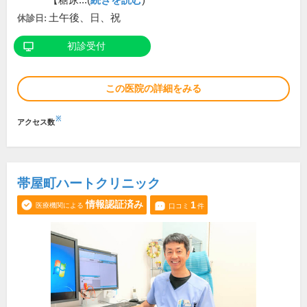
【糖尿...(
続きを読む
)
土午後、日、祝
休診日:
初診受付
この医院の詳細をみる
※
アクセス数
帯屋町ハートクリニック
情報認証済み
1
医療機関による
口コミ
件