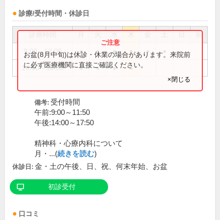
診療/受付時間・休診日
診療時間
月
火
水
木
金
土
日
祝
9:00～12:00
●
●
●
●
●
●
お盆(8月中旬)は休診・休業の場合があります。来院前
に必ず医療機関に直接ご確認ください。
14:00～18:00
●
●
●
●
×閉じる
受付時間
備考:
午前:9:00～11:50
午後:14:00～17:50
精神科・心療内科について
月・...(
続きを読む
)
金・土の午後、日、祝、何末年始、お盆
休診日:
初診受付
口コミ