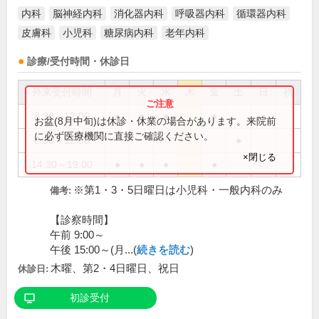
内科
脳神経内科
消化器内科
呼吸器内科
循環器内科
皮膚科
小児科
糖尿病内科
老年内科
診療/受付時間・休診日
外来受付時間
月
火
水
木
金
土
日
祝
8:30～12:00
●
●
●
●
●
お盆(8月中旬)は休診・休業の場合があります。来院前
に必ず医療機関に直接ご確認ください。
8:30～12:30
●
×閉じる
14:30～19:00
●
●
●
●
※第1・3・5日曜日は小児科・一般内科のみ
備考:
【診察時間】
午前 9:00～
午後 15:00～(月...(
続きを読む
)
木曜、第2・4日曜日、祝日
休診日:
初診受付