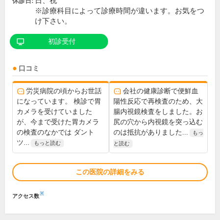
日、祝
休診日:
※診療科目によって診療時間が違います。お気をつ
け下さい。
初診受付
口コミ
労災病院の頃からお世話
会社の健康診断で便鮮血
になっています。 検診で胃
陽性反応で再検査のため、大
カメラを受けていました
腸内視鏡検査をしました。お
が、今まで受けた胃カメラ
尻の穴から内視鏡を突っ込む
の検査のなかでは ダント
のは抵抗がありました...
もっ
ツ...
もっと読む
と読む
この医院の詳細をみる
※
アクセス数