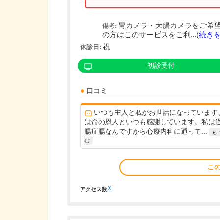
胃カメラ・大腸カメラをご希
備考:
の方はこのサービスをご利...(
続き
祝
休診日:
初診受付
口コミ
いつも主人と私がお世話になっています
は命の恩人といつも感謝しています。私は
腸症腸なんですから心療内科に通って...
も
む
こ
※
アクセス数