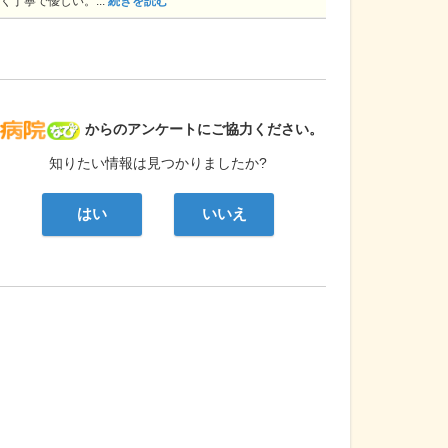
く丁寧で優しい。...
続きを読む
病院なび
からのアンケートにご協力ください。
知りたい情報は見つかりましたか?
はい
いいえ