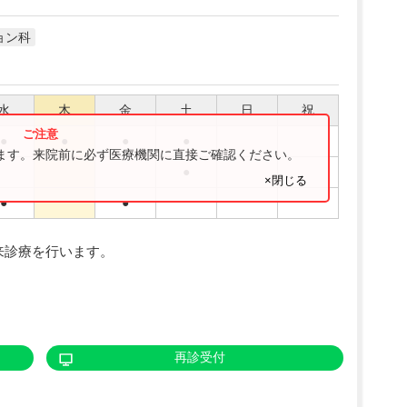
ョン科
水
木
金
土
日
祝
●
●
●
●
ります。来院前に必ず医療機関に直接ご確認ください。
●
×閉じる
●
●
で外来診療を行います。
再診受付