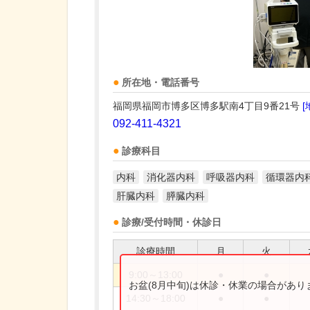
所在地・電話番号
福岡県福岡市博多区博多駅南4丁目9番21号
[
092-411-4321
診療科目
内科
消化器内科
呼吸器内科
循環器内
肝臓内科
膵臓内科
診療/受付時間・休診日
診療時間
月
火
9:00～13:00
●
●
お盆(8月中旬)は休診・休業の場合があ
14:30～18:00
●
●