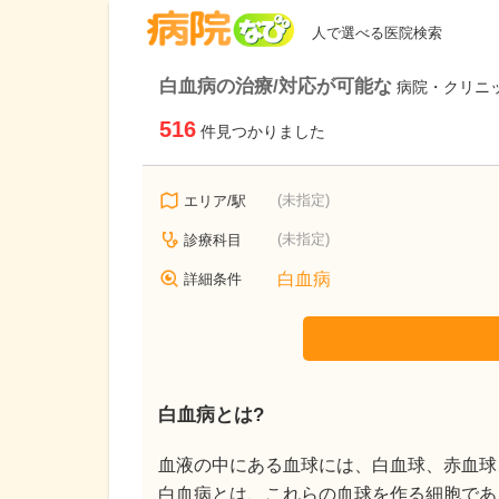
病院なび
人で選べる医院検索
白血病の治療/対応が可能な
病院・クリニ
516
件見つかりました
(未指定)
エリア/駅
(未指定)
診療科目
白血病
詳細条件
白血病とは?
血液の中にある血球には、白血球、赤血球
白血病とは、これらの血球を作る細胞であ