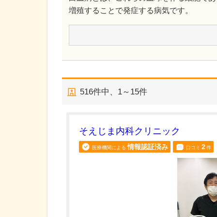
増殖することで発症する病気です。
516
件中、
1～15件
そえじま内科クリニック
情報認証済み
2
医療機関による
口コミ
件