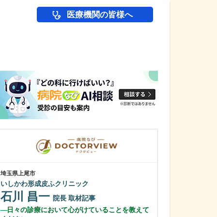
医療機関の皆様へ
医師(ドクター)の
埼玉県上尾市
神奈川県横浜市港北
いしかわ形成皮ふクリニック
綱島公園坂クリ
石川 昌一
清水 俊洋
院長
取材記事
日々の診療において心がけていることを教えて
貴院は総合病院