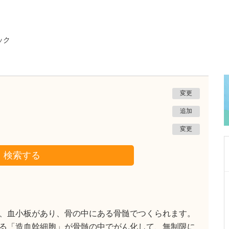
ック
変更
追加
変更
検索する
広島県広島市中区
紙屋町やなせ皮ふ科クリニック
栁瀬 哲至
院長
取材記事
、血小板があり、骨の中にある骨髄でつくられます。
先生が日々の診療で心がけていることを教えて
る「造血幹細胞」が骨髄の中でがん化して、無制限に