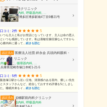
そえじま内科クリニック
内科, 消化器内科, 呼吸器内科, ...
福岡県福岡市博多区博多駅南4丁目9番21号
5
口コミ: 2件
いつも主人と私がお世話になっています、主人は命の恩人
といつも感謝しています。私は過敏症腸症腸なんですから
心療内科に通って...
続きを読む
医療法人社団 絆永会
兵頭内科眼科・
認証済み
ハートクリニック
内科, 眼科, 循環器内科, ...
兵庫県尼崎市塚口本町1-21-5
5
口コミ: 5件
阪急塚口駅から近い立地、清潔感のある室内、優しい先生
とスタッフさんなど、総合しておすすめ評価を5にしまし
た。睡眠外来をイ...
続きを読む
船橋駅前内科クリニック
認証済み
内科, 循環器内科, 呼吸器内科
千葉県船橋市本町7-6-1