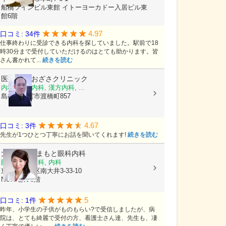
船橋ツインビル東館 イトーヨーカドー入居ビル東
館6階
4.97
口コミ: 34件
仕事終わりに受診できる内科を探していました。駅前で18
時30分まで受付していただけるのはとても助かります。皆
さん書かれて...
続きを読む
医療法人
おざさクリニック
内科, 血液内科, 漢方内科, ...
島根県出雲市渡橋町857
4.67
口コミ: 3件
先生が1つひとつ丁寧にお話を聞いてくれます!
続きを読む
大森海岸やまもと眼科内科
眼科, 小児眼科, 内科
東京都品川区南大井3-33-10
NORIビル3階
5
口コミ: 1件
昨年、小学生の子供がものもらい?で受信しましたが、病
院は、とても綺麗で受付の方、看護士さん達、先生も、凄