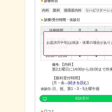
診療科目
内科
眼科
循環器内科
リハビリテーシ
診療/受付時間・休診日
診療時間
月
火
8:30～12:00
●
●
お盆(8月中旬)は休診・休業の場合があ
14:00～17:00
16:00～19:00
●
●
【内科】
備考:
第2土曜日に14:00から16:00ま
【眼科受付時間】
(月・金...(
続きを読む
)
日、祝、第1・3・5土曜午後
休診日:
初診受付
口コミ