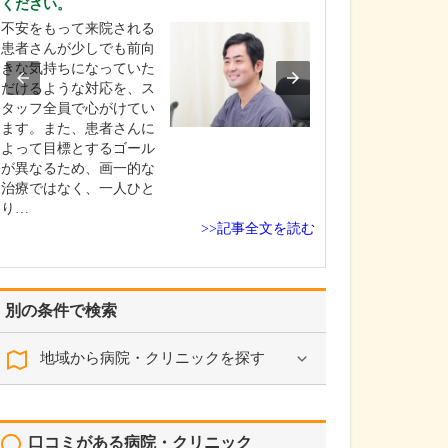
ください。
うですね。
不安をもって来院される
専門的な検査か
患者さんが少しでも前向
治療までを院内
きな気持ちになっていた
て行える体制を
だけるような対応を、ス
ます。具体的には
タッフ全員で心がけてい
査、レントゲン
ます。また、患者さんに
査、膀胱鏡検査
よって目標とするゴール
(エコー)検査、
が異なるため、画一的な
定、血液検査、尿
治療ではなく、一人ひと
性・沈査)など、
り…
>>記事全文を読む
別の条件で検索
地域から病院・クリニックを探す
口コミがある病院・クリニック