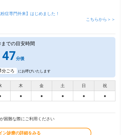
花粉症専門外来】はじめました！
こちらから＞＞
診までの目安時間
47
分後
1
分ごろ
にお呼びいたします
水
木
金
土
日
祝
●
●
●
●
●
●
が困難な際にご利用ください
イン診療の詳細をみる