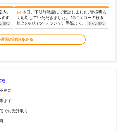
室内、
本日、下肢静脈瘤にて受診しました, 皆様明る
おすす
く応対していただきました。 特にエコーの検査
担当のの方はベテランで、手際よく...
と読む
もっと読む
の医院の詳細をみる
療
不良に
来ます
便でお受け取り
可