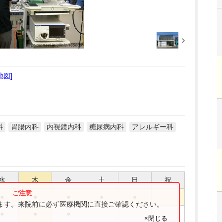
地図]
科
胃腸内科
内視鏡内科
糖尿病内科
アレルギー科
水
木
金
土
日
祝
●
●
●
●
●
ります。来院前に必ず医療機関に直接ご確認ください。
●
●
●
×閉じる