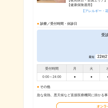
【夜間休日・全国エリア】
【健康保険適用】
【アレルギー・
診療／受付時間・休診日
受
22
2
時
最短
受付時間
月
火
0:00～24:00
●
●
その他
急な発熱、悪天候など直接医療機関に掛かる事
オンラ