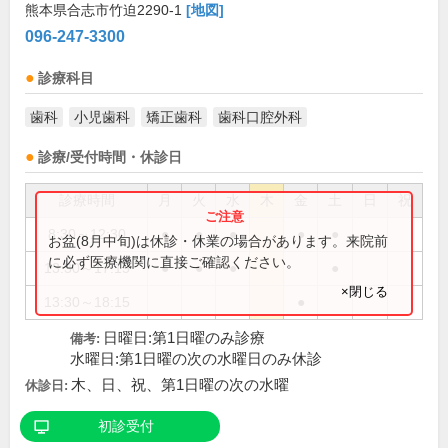
熊本県合志市竹迫2290-1
[地図]
096-247-3300
診療科目
歯科
小児歯科
矯正歯科
歯科口腔外科
診療/受付時間・休診日
診療時間
月
火
水
木
金
土
日
祝
8:30～12:30
●
●
●
●
●
お盆(8月中旬)は休診・休業の場合があります。来院前
に必ず医療機関に直接ご確認ください。
13:30～17:15
●
●
●
●
×閉じる
13:30～18:15
●
日曜日:第1日曜のみ診療
備考:
水曜日:第1日曜の次の水曜日のみ休診
木、日、祝、第1日曜の次の水曜
休診日:
初診受付