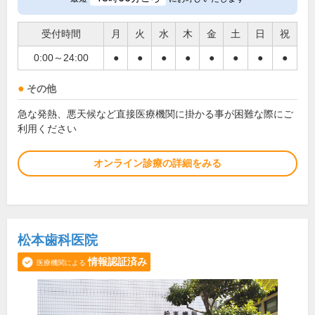
受付時間
月
火
水
木
金
土
日
祝
0:00～24:00
●
●
●
●
●
●
●
●
その他
急な発熱、悪天候など直接医療機関に掛かる事が困難な際にご
利用ください
オンライン診療の詳細をみる
松本歯科医院
情報認証済み
医療機関による