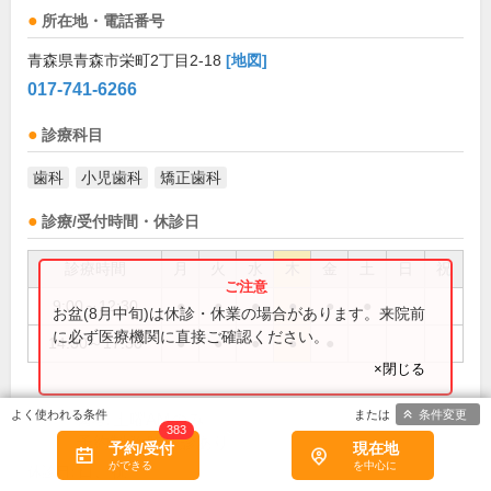
所在地・電話番号
青森県青森市栄町2丁目2-18
[地図]
017-741-6266
診療科目
歯科
小児歯科
矯正歯科
診療/受付時間・休診日
診療時間
月
火
水
木
金
土
日
祝
9:00～12:30
●
●
●
●
●
●
お盆(8月中旬)は休診・休業の場合があります。来院前
に必ず医療機関に直接ご確認ください。
14:30～17:30
●
●
●
●
●
×閉じる
条件変更
土曜AMのみ
備考:
383
予約制 臨時休診あり
予約/受付
現在地
日、祝
休診日: