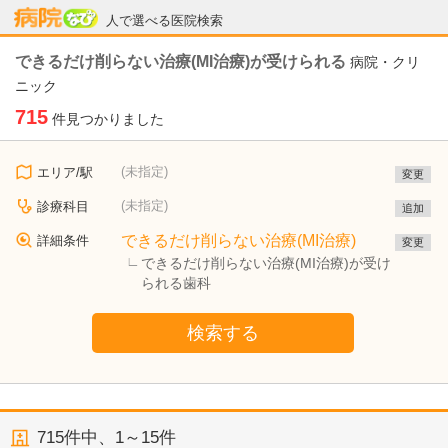
病院なび
人で選べる医院検索
できるだけ削らない治療(MI治療)が受けられる
病院・クリ
ニック
715
件見つかりました
(未指定)
エリア/駅
変更
(未指定)
診療科目
追加
できるだけ削らない治療(MI治療)
詳細条件
変更
できるだけ削らない治療(MI治療)が受け
られる歯科
検索する
715
件中、
1～15件