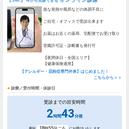
【 24h 】 今から受診できる
急な発熱や風邪などの体調不良に
ご自宅・オフィスで受診出来ます
お薬はお近くの薬局、宅配便でお受け取り
登園許可証・診断書も発行可
【夜間休日・全国エリア】
【健康保険適用】
【アレルギー・花粉症専門外来】はじめました！
こちらから＞＞
診療／受付時間・休診日
受診までの目安時間
2
43
時間
分後
18
55
時
分ごろ
最短
にお呼びいたします