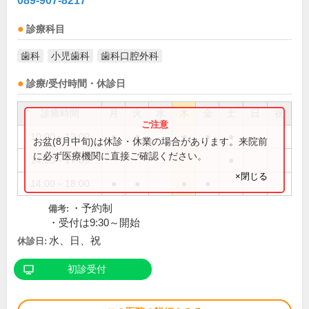
089-907-8217
診療科目
歯科
小児歯科
歯科口腔外科
診療/受付時間・休診日
診療時間
月
火
水
木
金
土
日
祝
10:00～13:00
●
●
●
●
●
お盆(8月中旬)は休診・休業の場合があります。来院前
に必ず医療機関に直接ご確認ください。
14:00～17:00
●
×閉じる
14:00～18:00
●
●
●
●
・予約制
備考:
・受付は9:30～開始
水、日、祝
休診日:
初診受付