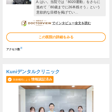
はい。当院では「8020運動」をさらに
進めて「80歳までに26本残そう」という
意欲的な目標を掲げてい…
DOCTORVIEW
でインタビュー全文を読む
この医院の詳細をみる
※
アクセス数
Kuniデンタルクリニック
情報認証済み
医療機関による