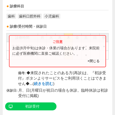
診療科目
歯科
歯科口腔外科
小児歯科
診療/受付時間・休診日
診療時間
月
火
水
木
金
土
日
祝
8:30～12:00
●
●
●
●
●
●
お盆(8月中旬)は休診・休業の場合があります。来院前
に必ず医療機関に直接ご確認ください。
13:00～17:30
●
●
●
●
●
×閉じる
◆来院されたことのある方(再診)は、『初診受
備考:
付』ボタンよりサービスをご利用頂くことはできま
せん◆...(
続きを読む
)
月、日(月曜日が祝日の場合も休診。臨時休診は初診
休診日:
受付に掲載)
初診受付