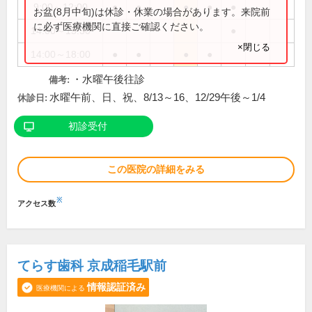
9:00～12:00
●
●
●
●
●
お盆(8月中旬)は休診・休業の場合があります。来院前
に必ず医療機関に直接ご確認ください。
14:00～15:30
●
×閉じる
14:00～18:00
●
●
●
●
・水曜午後往診
備考:
水曜午前、日、祝、8/13～16、12/29午後～1/4
休診日:
初診受付
この医院の詳細をみる
※
アクセス数
てらす歯科 京成稲毛駅前
情報認証済み
医療機関による