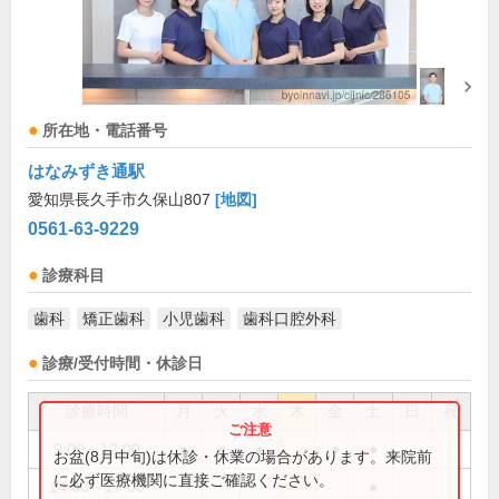
所在地・電話番号
はなみずき通駅
愛知県長久手市久保山807
[地図]
0561-63-9229
診療科目
歯科
矯正歯科
小児歯科
歯科口腔外科
診療/受付時間・休診日
診療時間
月
火
水
木
金
土
日
祝
9:00～12:00
●
●
●
●
●
お盆(8月中旬)は休診・休業の場合があります。来院前
に必ず医療機関に直接ご確認ください。
14:00～17:00
●