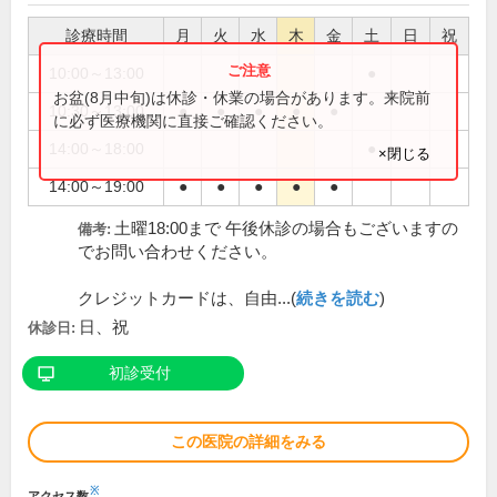
診療時間
月
火
水
木
金
土
日
祝
10:00～13:00
●
お盆(8月中旬)は休診・休業の場合があります。来院前
10:30～13:00
●
●
●
●
●
に必ず医療機関に直接ご確認ください。
14:00～18:00
●
×閉じる
14:00～19:00
●
●
●
●
●
土曜18:00まで 午後休診の場合もございますの
備考:
でお問い合わせください。
クレジットカードは、自由...(
続きを読む
)
日、祝
休診日:
初診受付
この医院の詳細をみる
※
アクセス数