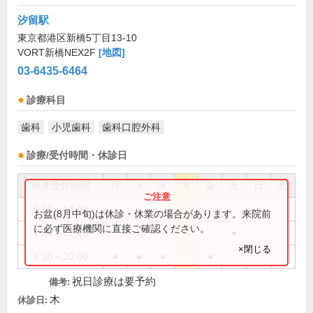
汐留駅
東京都港区新橋5丁目13-10
VORT新橋NEX2F
[地図]
03-6435-6464
診療科目
歯科
小児歯科
歯科口腔外科
診療/受付時間・休診日
外来受付時間
月
火
水
木
金
土
日
祝
9:30～14:00
●
お盆(8月中旬)は休診・休業の場合があります。来院前
に必ず医療機関に直接ご確認ください。
9:30～17:00
●
×閉じる
9:30～20:00
●
●
●
●
祝日診療は要予約
備考:
木
休診日: