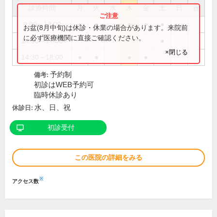
診療時間
月
火
水
木
金
土
日
祝
9:00～13:00
●
●
●
●
●
お盆(8月中旬)は休診・休業の場合があります。来院前
に必ず医療機関に直接ご確認ください。
14:00～17:00
●
×閉じる
14:30～18:00
●
●
●
●
予約制
備考:
初診はWEB予約可
臨時休診あり
水、日、祝
休診日:
初診受付
この医院の詳細をみる
※
アクセス数