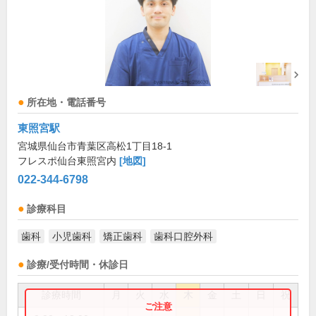
所在地・電話番号
東照宮駅
宮城県仙台市青葉区高松1丁目18-1
フレスポ仙台東照宮内
[地図]
022-344-6798
診療科目
歯科
小児歯科
矯正歯科
歯科口腔外科
診療/受付時間・休診日
診療時間
月
火
水
木
金
土
日
祝