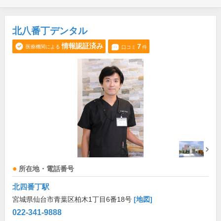
北八番丁デンタル
情報認証済み
7
医療機関による
口コミ
件
所在地・電話番号
北四番丁駅
宮城県仙台市青葉区柏木1丁目6番18号
[地図]
022-341-9888