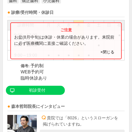
歯科
矯正歯科
小児歯科
診療/受付時間・休診日
診療時間
月
火
水
木
金
土
日
祝
9:00～17:00
●
●
お盆(8月中旬)は休診・休業の場合があります。来院前
に必ず医療機関に直接ご確認ください。
9:00～18:00
●
×閉じる
9:00～19:00
●
●
●
●
●
予約制
備考:
WEB予約可
臨時休診あり
初診受付
森本哲郎
院長
にインタビュー
貴院では「8026」というスローガンを
掲げられていますね。