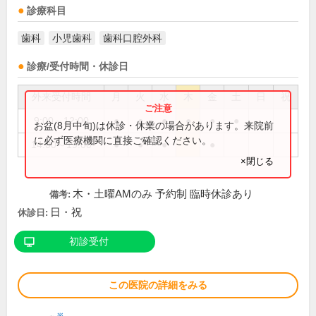
診療科目
歯科
小児歯科
歯科口腔外科
診療/受付時間・休診日
外来受付時間
月
火
水
木
金
土
日
祝
9:00～12:00
●
●
●
●
●
●
お盆(8月中旬)は休診・休業の場合があります。来院前
に必ず医療機関に直接ご確認ください。
14:00～19:00
●
●
●
●
×閉じる
木・土曜AMのみ 予約制 臨時休診あり
備考:
日・祝
休診日:
初診受付
この医院の詳細をみる