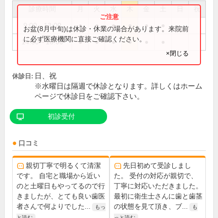
診療時間
月
火
水
木
金
土
日
祝
9:00～13:00
●
●
●
●
●
●
お盆(8月中旬)は休診・休業の場合があります。来院前
に必ず医療機関に直接ご確認ください。
14:30～18:00
●
●
●
●
●
●
×閉じる
日、祝
休診日:
※水曜日は隔週で休診となります。詳しくはホーム
ページで休診日をご確認下さい。
初診受付
口コミ
親切丁寧で明るくて清潔
先日初めて受診しまし
です。 自宅と職場から近い
た。 受付の対応が親切で、
のと土曜日もやってるので行
丁寧に対応いただきました。
きましたが、とても良い歯医
最初に衛生士さんに歯と歯茎
者さんで何よりでした...
の状態を見て頂き、ブ...
もっ
も
と読む
っと読む