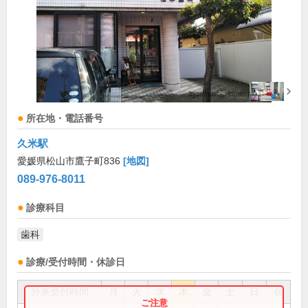
所在地・電話番号
久米駅
愛媛県松山市鷹子町836
[地図]
089-976-8011
診療科目
歯科
診療/受付時間・休診日
外来受付時間
月
火
水
木
金
土
日
祝