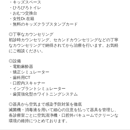
・キッズスペース
・ひろびろトイレ
・おむつ交換台
・女性Dr.在籍
・無料のキッズクラブスタンプカード
◎丁寧なカウンセリング
初診時カウンセリング、セカンドカウンセリングなどの丁寧
なカウンセリングで納得されてから治療を行います。お気軽
にご相談ください。
◎設備
・電動麻酔器
・矯正シミュレーター
・歯科用CT
・口腔内スキャナー
・インプラントシミュレーター
・歯質強化型ホワイトニングシステム
◎器具から空気まで感染予防対策を徹底
滅菌機・消毒液を用いて細心の注意を払って器具を管理し、
各診療室ごとに空気清浄機・口腔外バキュームでクリーンな
環境の維持につとめております。