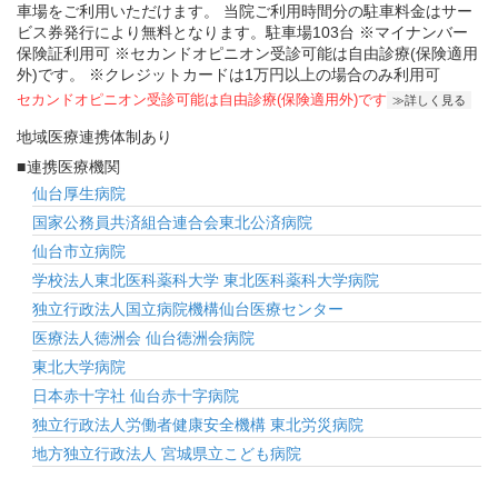
車場をご利用いただけます。 当院ご利用時間分の駐車料金はサー
ビス券発行により無料となります。駐車場103台 ※マイナンバー
保険証利用可 ※セカンドオピニオン受診可能は自由診療(保険適用
外)です。 ※クレジットカードは1万円以上の場合のみ利用可
セカンドオピニオン受診可能
は自由診療(保険適用外)です
詳しく見る
地域医療連携体制あり
連携医療機関
仙台厚生病院
国家公務員共済組合連合会東北公済病院
仙台市立病院
学校法人東北医科薬科大学 東北医科薬科大学病院
独立行政法人国立病院機構仙台医療センター
医療法人徳洲会 仙台徳洲会病院
東北大学病院
日本赤十字社 仙台赤十字病院
独立行政法人労働者健康安全機構 東北労災病院
地方独立行政法人 宮城県立こども病院