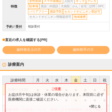
女性医師
スマホ保険証
入院可
キッズ
クレカ
特徴
駐車場
英語
外国語
大病院
がん
在宅
訪問
DPC
バリアフリー
感染予防
セカンドオピニオン受診可
セカンドオピニオン情報提供可
地域連携
予約 / 受付
初診受付
直近の求人を確認する
[PR]
歯科衛生士の方
歯科助手の方
診療案内
診療時間
月
火
水
木
金
土
日
祝
●
●
●
●
●
●
●
9:30
〜
13:00
お盆(8月中旬)は休診・休業の場合があります。来院前に必ず
●
●
●
●
●
●
●
医療機関に直接ご確認ください。
15:00
〜
19:30
×閉じる
診療時間・内容等について、事前に必ず医療機関に直接ご確認く