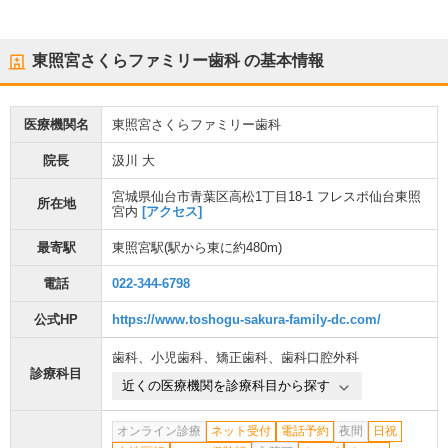
東照宮さくらファミリー歯科
の基本情報
医療機関名
東照宮さくらファミリー歯科
院長
汲川 大
宮城県仙台市青葉区高松1丁目18-1 フレスポ仙台東照
所在地
宮内
[アクセス]
最寄駅
東照宮駅
(駅から
東に約480m
)
電話
022-344-6798
公式HP
https://www.toshogu-sakura-family-dc.com/
歯科
、
小児歯科
、
矯正歯科
、
歯科口腔外科
診療科目
近くの医療機関を診療科目から探す
オンライン診療
ネット受付
電話予約
夜間
日祝