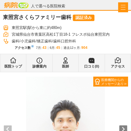
病院なび
人で選べる医院検索
東照宮さくらファミリー歯科
認証済み
東照宮駅
(駅から
東に約480m
)
宮城県仙台市青葉区高松1丁目18-1 フレスポ仙台東照宮内
歯科
小児歯科
矯正歯科
歯科口腔外科
※
43
45
904
アクセス数
7月
:
6月
:
過去12ヶ月:
医院トップ
診療案内
医師
口コミ(
0
)
アクセス
医療機関からの
メッセージあり