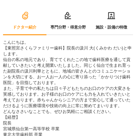
ドクター紹介
専門分野・得意分野
施設・設備の特徴
こんにちは。
【東照宮さくらファミリー歯科】院長の汲川 大(くみかわ だい)と申
します。
仙台の私の地元であり、育ててくれたこの地で歯科医療を通して貢
献していきたいと考え開業いたしました。同じく仙台で生まれ育っ
た副院長の汲川利華とともに、地域の皆さんとのコミュニケーショ
ンを大切にする、お一人お一人の心に寄り添った「かかりつけ歯科
医院」を目指しております。
また、子育て中の私たちは日々子どもたちのお口のケアの大変さを
実感しております。お子様のお口のケアにも力を入れていきたいと
考えております。赤ちゃんからシニアの方まで安心して通っていた
だけるように医療環境や技術の向上に常に努めてまいります。
どんなささいなことでも、ぜひお気軽にご相談ください。
【経歴】
院長
宮城県仙台第一高等学校 卒業
東北大学歯科部 卒業