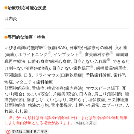
治療/対応可能な疾患
口内炎
専門的な治療・特色
いびき/睡眠時無呼吸症候群(SAS)
日曜/祝日診療可の歯科
入れ歯
※
※
※
(義歯)
ホワイトニング
インプラント
審美歯科治療
歯周組
※
織再生療法
口腔心身症/歯科心身症
目立たない入れ歯
できるだ
※
け削らない治療(MI治療)
目立たない歯列矯正
歯槽膿漏/歯周病
顎関節症
口臭
ドライマウス(口腔乾燥症)
予防歯科診療
歯科恐
怖症
マタニティ歯科治療
顔面神経麻痺, 舌痛症, 根管治療(歯内療法), マウスピース矯正, 耳
なり(咬合), めまい(咬合), 片頭痛(咬合), 口内炎, 肩こり(顎関節), 腰
痛(顎関節), 歯ぎしり, くいしばり, 親知らず, 埋伏抜歯, 三叉神経痛,
顔面神経痛, 粘液のう胞, 舌小帯異常, 上唇小帯異常, エプーリス, 入
れ歯, むし歯
「※」がつく項目は自由診療(保険適用外)、または治療内容や適用制限
により自由診療となる場合があります。
詳しく見る
本情報に関するご注意