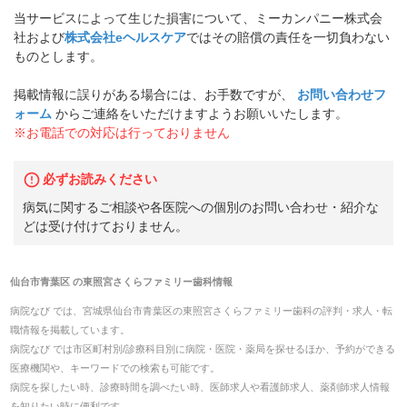
当サービスによって生じた損害について、ミーカンパニー株式会
社および
株式会社eヘルスケア
ではその賠償の責任を一切負わない
ものとします。
掲載情報に誤りがある場合には、お手数ですが、
お問い合わせフ
ォーム
からご連絡をいただけますようお願いいたします。
※お電話での対応は行っておりません
必ずお読みください
病気に関するご相談や各医院への個別のお問い合わせ・紹介な
どは受け付けておりません。
仙台市青葉区
の
東照宮さくらファミリー歯科
情報
病院なび では、
宮城県
仙台市青葉区
の
東照宮さくらファミリー歯科
の
評判・求人・転
職
情報を掲載しています。
病院なび では市区町村別/診療科目別に病院・医院・薬局を探せるほか、予約ができる
医療機関や、キーワードでの検索も可能です。
病院を探したい時、診療時間を調べたい時、医師求人や看護師求人、薬剤師求人情報
を知りたい時に便利です。