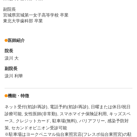
副院長
宮城県宮城第一女子高等学校 卒業
東北大学歯科部 卒業
医師紹介
院長
汲川 大
副院長
汲川 利華
機能・特徴
ネット受付(初診/再診)
電話予約(初診/再診)
日曜または休日/祝日
診療可能
女性医師(非常勤)
スマホマイナ保険証利用
キッズスペ
ース
クレジットカード
駐車場(無料)
バリアフリー
感染予防対
策
セカンドオピニオン受診可能
※駐車場はヨークベニマル仙台東照宮店(フレスポ仙台東照宮)の駐