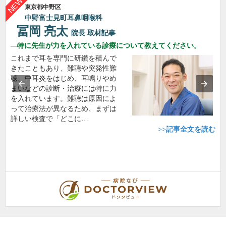
東京都中野区
中野富士見町耳鼻咽喉科
冨岡 亮太
院長
取材記事
特に先生が力を入れている診療について教えてください。
これまで耳を専門に研鑽を積んで
きたこともあり、難聴や突発性難
聴、中耳炎をはじめ、耳鳴りやめ
まいなどの診断・治療には特に力
を入れています。難聴は原因によ
って治療法が異なるため、まずは
詳しい検査で「どこに…
>>記事全文を読む