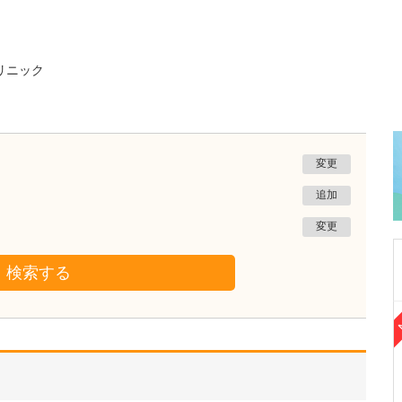
リニック
変更
追加
変更
検索する
群馬県桐生市
小暮医院
小暮 晴一郎
院長
取材記事
どのような患者さんが来院されていますか?