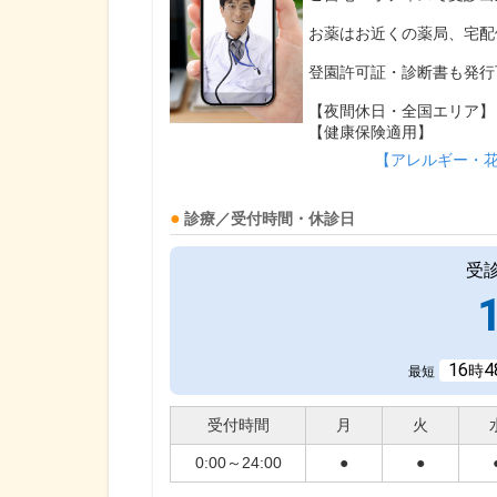
お薬はお近くの薬局、宅配
登園許可証・診断書も発行
【夜間休日・全国エリア】
【健康保険適用】
【アレルギー・
診療／受付時間・休診日
受
16
4
時
最短
受付時間
月
火
0:00～24:00
●
●