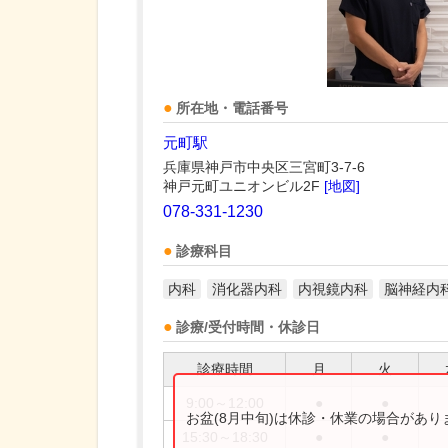
所在地・電話番号
元町駅
兵庫県神戸市中央区三宮町3-7-6
神戸元町ユニオンビル2F
[地図]
078-331-1230
診療科目
内科
消化器内科
内視鏡内科
脳神経内
診療/受付時間・休診日
診療時間
月
火
9:00～12:00
●
●
お盆(8月中旬)は休診・休業の場合があ
15:30～18:30
●
●