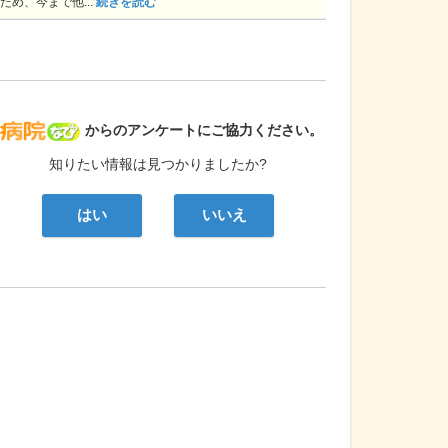
ため、今まで他...
続きを読む
病院なび
からのアンケートにご協力ください。
知りたい情報は見つかりましたか?
はい
いいえ