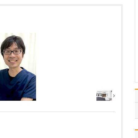
当院は小児科も標榜して
おり、予防接種などにも
対応しています。そのた
め、日常的には子どもか
ら大人まで幅広い世代の
患者さんが来院されてい
ます。ただし、私の専門
が糖尿病をはじめとした
生活習慣病、そして父の
専…
>>記事全文を読む