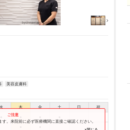
科
美容皮膚科
水
木
金
土
日
祝
●
●
●
●
ります。来院前に必ず医療機関に直接ご確認ください。
●
●
×閉じる