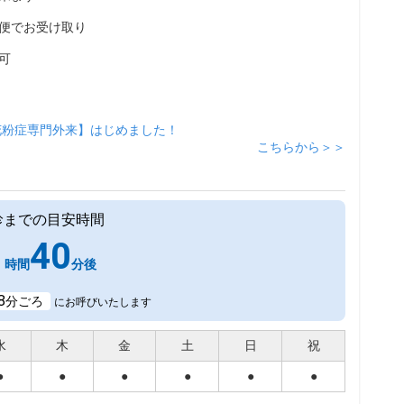
便でお受け取り
可
花粉症専門外来】はじめました！
こちらから＞＞
診までの目安時間
1
40
時間
分後
8
分ごろ
にお呼びいたします
水
木
金
土
日
祝
●
●
●
●
●
●