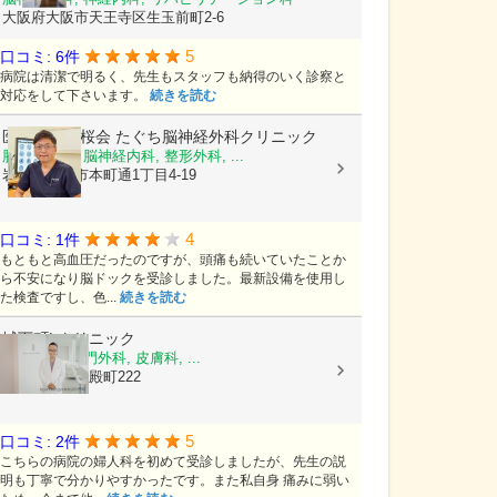
大阪府大阪市天王寺区生玉前町2-6
5
口コミ: 6件
病院は清潔で明るく、先生もスタッフも納得のいく診察と
対応をして下さいます。
続きを読む
医療法人颯桜会
たぐち脳神経外科クリニック
脳神経外科, 脳神経内科, 整形外科, ...
岩手県盛岡市本町通1丁目4-19
4
口コミ: 1件
もともと高血圧だったのですが、頭痛も続いていたことか
ら不安になり脳ドックを受診しました。最新設備を使用し
た検査ですし、色...
続きを読む
城下町Lクリニック
乳腺外科, 肛門外科, 皮膚科, ...
島根県松江市殿町222
5
口コミ: 2件
こちらの病院の婦人科を初めて受診しましたが、先生の説
明も丁寧で分かりやすかったです。また私自身 痛みに弱い