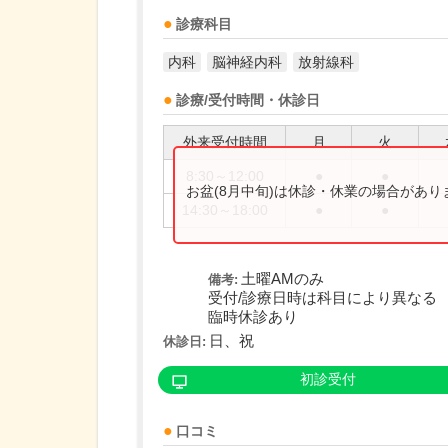
診療科目
内科
脳神経内科
放射線科
診療/受付時間・休診日
外来受付時間
月
火
8:30～12:00
●
●
お盆(8月中旬)は休診・休業の場合があ
14:30～18:00
●
●
土曜AMのみ
備考:
受付/診療日時は科目により異なる
臨時休診あり
日、祝
休診日:
初診受付
口コミ