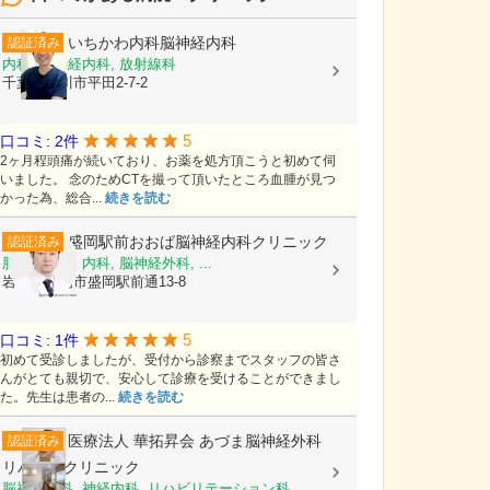
いちかわ内科脳神経内科
認証済み
内科, 脳神経内科, 放射線科
千葉県市川市平田2-7-2
5
口コミ: 2件
2ヶ月程頭痛が続いており、お薬を処方頂こうと初めて伺
いました。 念のためCTを撮って頂いたところ血腫が見つ
かった為、総合...
続きを読む
盛岡駅前おおば脳神経内科クリニック
認証済み
脳神経内科, 内科, 脳神経外科, ...
岩手県盛岡市盛岡駅前通13-8
5
口コミ: 1件
初めて受診しましたが、受付から診察までスタッフの皆さ
んがとても親切で、安心して診療を受けることができまし
た。先生は患者の...
続きを読む
医療法人 華拓昇会
あづま脳神経外科
認証済み
リハビリクリニック
脳神経外科, 神経内科, リハビリテーション科