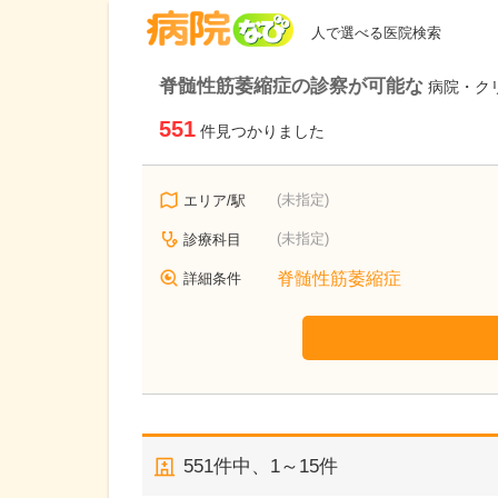
病院なび
人で選べる医院検索
脊髄性筋萎縮症の診察が可能な
病院・ク
551
件見つかりました
(未指定)
エリア/駅
(未指定)
診療科目
脊髄性筋萎縮症
詳細条件
551
件中、
1～15件