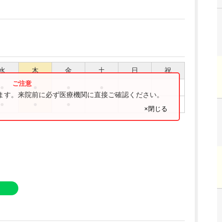
水
木
金
土
日
祝
●
●
●
●
ります。来院前に必ず医療機関に直接ご確認ください。
●
●
●
×閉じる