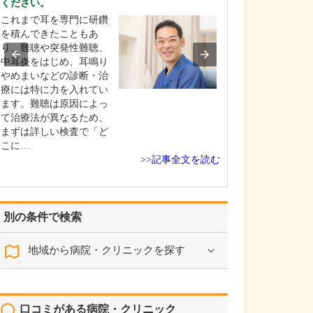
ください。
日々の診療で心
これまで耳を専門に研鑽
患者さん一人ひ
を積んできたこともあ
持ちに寄り添い
り、難聴や突発性難聴、
に合った診療を
中耳炎をはじめ、耳鳴り
を大切にしていま
やめまいなどの診断・治
じ診断名であっ
療には特に力を入れてい
気への不安や治
ます。難聴は原因によっ
る考え方は人そ
て治療法が異なるため、
す。だからこそ
まずは詳しい検査で「ど
しっかりとお話
こに…
…
>>記事全文を読む
別の条件で検索
地域から病院・クリニックを探す
口コミがある病院・クリニック