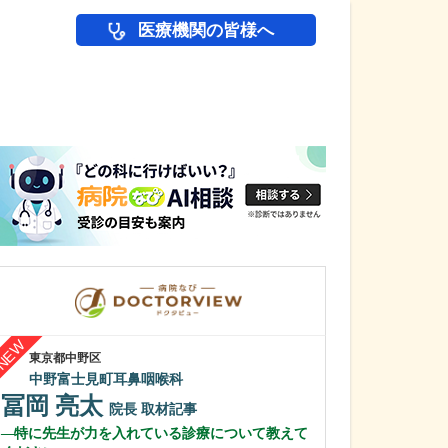
医療機関の皆様へ
医師(ドクター)の
東京都中野区
東京都小金井市
中野富士見町耳鼻咽喉科
ゆうレディース
冨岡 亮太
三浦 裕美
院長
取材記事
特に先生が力を入れている診療について教えて
長
取材記事