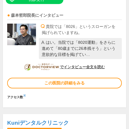
森本哲郎
院長
にインタビュー
貴院では「8026」というスローガンを
掲げられていますね。
はい。当院では「8020運動」をさらに
進めて「80歳までに26本残そう」という
意欲的な目標を掲げてい…
DOCTORVIEW
でインタビュー全文を読む
この医院の詳細をみる
※
アクセス数
Kuniデンタルクリニック