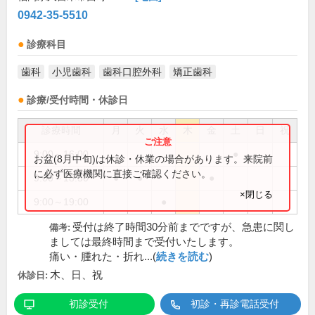
0942-35-5510
診療科目
歯科
小児歯科
歯科口腔外科
矯正歯科
診療/受付時間・休診日
診療時間
月
火
水
木
金
土
日
祝
9:00～16:00
●
お盆(8月中旬)は休診・休業の場合があります。来院前
に必ず医療機関に直接ご確認ください。
9:00～18:30
●
●
●
×閉じる
9:00～19:00
●
受付は終了時間30分前までですが、急患に関し
備考:
ましては最終時間まで受付いたします。
痛い・腫れた・折れ...(
続きを読む
)
木、日、祝
休診日:
初診受付
初診・再診電話受付