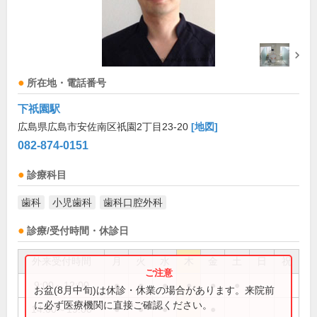
所在地・電話番号
下祇園駅
広島県広島市安佐南区祇園2丁目23-20
[地図]
082-874-0151
診療科目
歯科
小児歯科
歯科口腔外科
診療/受付時間・休診日
外来受付時間
月
火
水
木
金
土
日
祝
9:00～12:00
●
●
●
●
●
●
お盆(8月中旬)は休診・休業の場合があります。来院前
に必ず医療機関に直接ご確認ください。
14:00～19:00
●
●
●
●