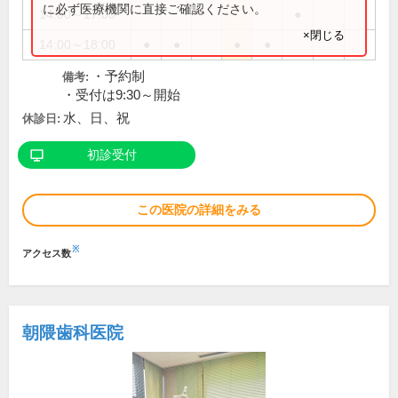
に必ず医療機関に直接ご確認ください。
14:00～17:00
●
×閉じる
14:00～18:00
●
●
●
●
・予約制
備考:
・受付は9:30～開始
水、日、祝
休診日:
初診受付
この医院の詳細をみる
※
アクセス数
朝隈歯科医院