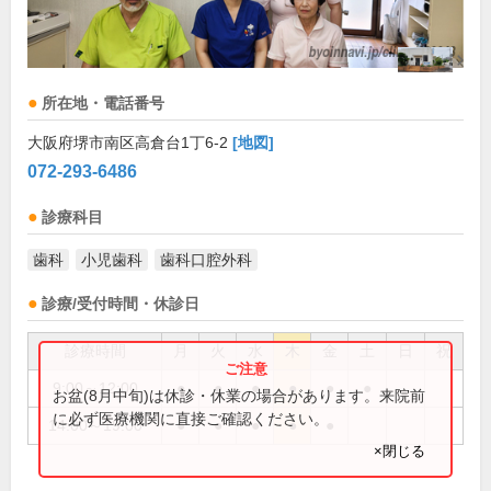
所在地・電話番号
大阪府堺市南区高倉台1丁6-2
[地図]
072-293-6486
診療科目
歯科
小児歯科
歯科口腔外科
診療/受付時間・休診日
診療時間
月
火
水
木
金
土
日
祝
9:00～12:00
●
●
●
●
●
●
お盆(8月中旬)は休診・休業の場合があります。来院前
に必ず医療機関に直接ご確認ください。
14:00～19:00
●
●
●
●
●
×閉じる