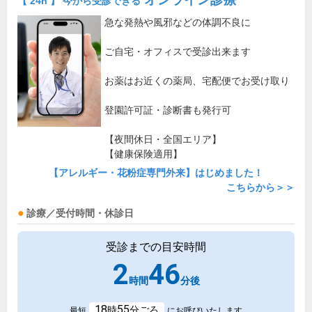
【 24h 】 今から受診できる
急な発熱や風邪などの体調不良に
ご自宅・オフィスで受診出来ます
お薬はお近くの薬局、宅配便でお受け取り
登園許可証・診断書も発行可
【夜間休日・全国エリア】
【健康保険適用】
【アレルギー・花粉症専門外来】はじめました！
こちらから＞＞
診療／受付時間・休診日
受診までの目安時間
2
46
時間
分後
18
55
時
分ごろ
最短
にお呼びいたします