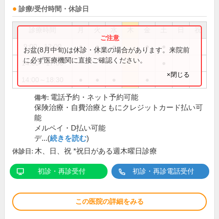
診療/受付時間・休診日
診療時間
月
火
水
木
金
土
日
祝
9:00～12:00
●
●
●
●
●
お盆(8月中旬)は休診・休業の場合があります。来院前
に必ず医療機関に直接ご確認ください。
14:00～17:00
●
×閉じる
14:00～18:30
●
●
●
●
電話予約・ネット予約可能
備考:
保険治療・自費治療ともにクレジットカード払い可
能
メルペイ・D払い可能
デ...(
続きを読む
)
木、日、祝 *祝日がある週木曜日診療
休診日:
初診・再診受付
初診・再診電話受付
この医院の詳細をみる