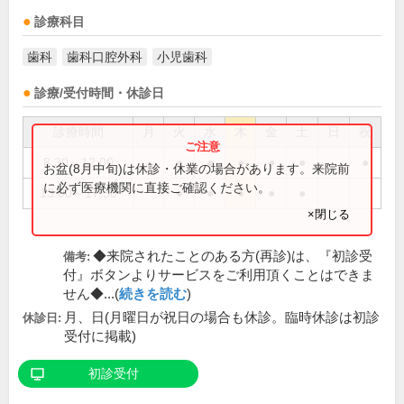
診療科目
歯科
歯科口腔外科
小児歯科
診療/受付時間・休診日
診療時間
月
火
水
木
金
土
日
祝
8:30～12:00
●
●
●
●
●
●
お盆(8月中旬)は休診・休業の場合があります。来院前
に必ず医療機関に直接ご確認ください。
13:00～17:30
●
●
●
●
●
×閉じる
◆来院されたことのある方(再診)は、『初診受
備考:
付』ボタンよりサービスをご利用頂くことはできま
せん◆...(
続きを読む
)
月、日(月曜日が祝日の場合も休診。臨時休診は初診
休診日:
受付に掲載)
初診受付