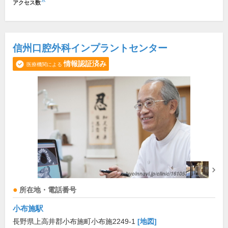
※
アクセス数
信州口腔外科インプラントセンター
情報認証済み
医療機関による
所在地・電話番号
小布施駅
長野県上高井郡小布施町小布施2249-1
[地図]