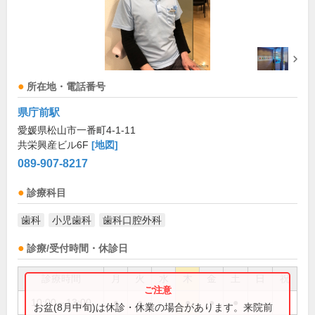
所在地・電話番号
県庁前駅
愛媛県松山市一番町4-1-11
共栄興産ビル6F
[地図]
089-907-8217
診療科目
歯科
小児歯科
歯科口腔外科
診療/受付時間・休診日
診療時間
月
火
水
木
金
土
日
祝
10:00～13:00
●
●
●
●
●
お盆(8月中旬)は休診・休業の場合があります。来院前