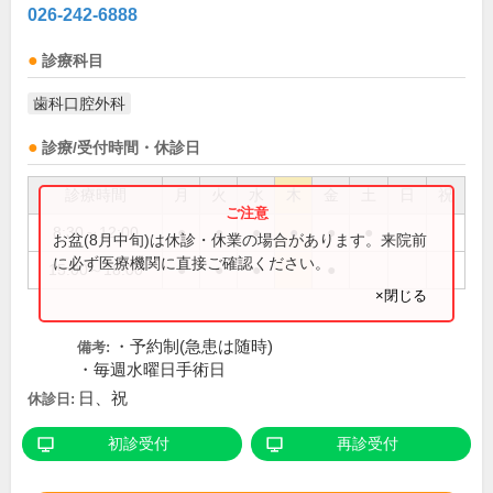
026-242-6888
診療科目
歯科口腔外科
診療/受付時間・休診日
診療時間
月
火
水
木
金
土
日
祝
8:30～12:00
●
●
●
●
●
●
お盆(8月中旬)は休診・休業の場合があります。来院前
に必ず医療機関に直接ご確認ください。
15:00～18:00
●
●
●
●
×閉じる
・予約制(急患は随時)
備考:
・毎週水曜日手術日
日、祝
休診日:
初診受付
再診受付