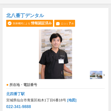
北八番丁デンタル
情報認証済み
7
医療機関による
口コミ
件
所在地・電話番号
北四番丁駅
宮城県仙台市青葉区柏木1丁目6番18号
[地図]
022-341-9888