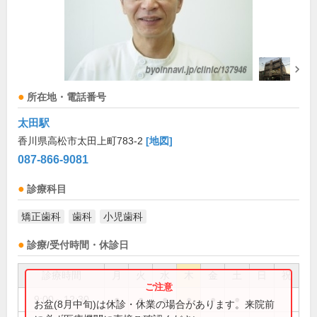
所在地・電話番号
太田駅
香川県高松市太田上町783-2
[地図]
087-866-9081
診療科目
矯正歯科
歯科
小児歯科
診療/受付時間・休診日
診療時間
月
火
水
木
金
土
日
祝
9:00～12:30
●
●
●
●
●
●
お盆(8月中旬)は休診・休業の場合があります。来院前