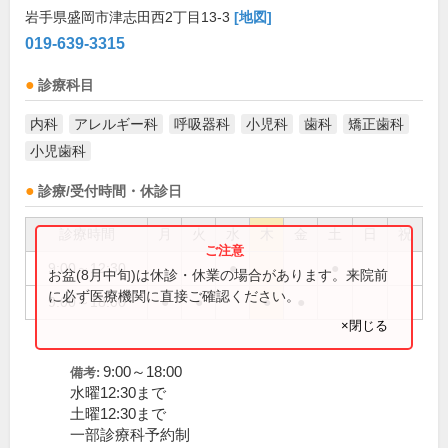
岩手県盛岡市津志田西2丁目13-3
[地図]
019-639-3315
診療科目
内科
アレルギー科
呼吸器科
小児科
歯科
矯正歯科
小児歯科
診療/受付時間・休診日
診療時間
月
火
水
木
金
土
日
祝
9:00～12:30
●
●
お盆(8月中旬)は休診・休業の場合があります。来院前
に必ず医療機関に直接ご確認ください。
9:00～18:00
●
●
●
●
×閉じる
9:00～18:00
備考:
水曜12:30まで
土曜12:30まで
一部診療科予約制