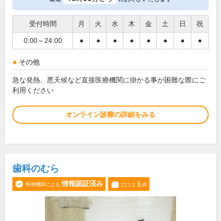
受付時間
月
火
水
木
金
土
日
祝
0:00～24:00
●
●
●
●
●
●
●
●
その他
急な発熱、悪天候など直接医療機関に掛かる事が困難な際にご
利用ください
オンライン診療の詳細をみる
歯科のむら
情報認証済み
1
医療機関による
口コミ
件