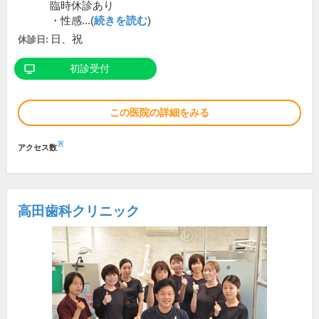
臨時休診あり
・性感...(
続きを読む
)
日、祝
休診日:
初診受付
この医院の詳細をみる
※
アクセス数
高田歯科クリニック