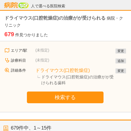
病院なび
人で選べる医院検索
ドライマウス(口腔乾燥症)の治療がが受けられる
病院・ク
リニック
679
件見つかりました
(未指定)
エリア/駅
変更
(未指定)
診療科目
追加
ドライマウス(口腔乾燥症)
詳細条件
変更
ドライマウス(口腔乾燥症)の治療がが受
けられる歯科
検索する
679
件中、
1～15件