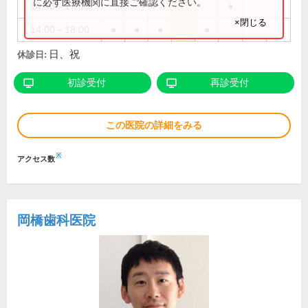
に必ず医療機関に直接ご確認ください。
14:00～17:00
●
×閉じる
14:00～18:00
●
●
●
●
日、祝
休診日:
初診受付
再診受付
この医院の詳細をみる
※
アクセス数
岡橋歯科医院