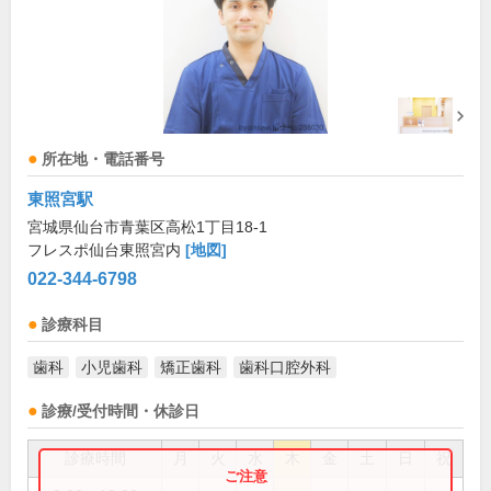
所在地・電話番号
東照宮駅
宮城県仙台市青葉区高松1丁目18-1
フレスポ仙台東照宮内
[地図]
022-344-6798
診療科目
歯科
小児歯科
矯正歯科
歯科口腔外科
診療/受付時間・休診日
診療時間
月
火
水
木
金
土
日
祝