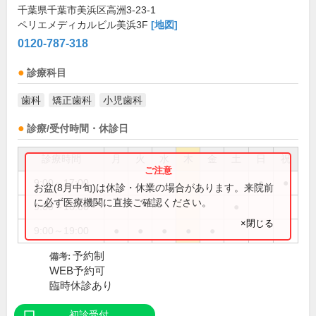
千葉県千葉市美浜区高洲3-23-1
ペリエメディカルビル美浜3F
[地図]
0120-787-318
診療科目
歯科
矯正歯科
小児歯科
診療/受付時間・休診日
診療時間
月
火
水
木
金
土
日
祝
9:00～17:00
●
●
お盆(8月中旬)は休診・休業の場合があります。来院前
に必ず医療機関に直接ご確認ください。
9:00～18:00
●
×閉じる
9:00～19:00
●
●
●
●
●
予約制
備考:
WEB予約可
臨時休診あり
初診受付