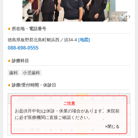
所在地・電話番号
徳島県板野郡北島町鯛浜西ノ須34-4
[地図]
088-698-0555
診療科目
歯科
小児歯科
診療/受付時間・休診日
診療時間
月
火
水
木
金
土
日
祝
9:00～12:30
●
●
●
●
●
お盆(8月中旬)は休診・休業の場合があります。来院前
に必ず医療機関に直接ご確認ください。
14:00～18:00
●
×閉じる
14:00～18:30
●
●
●
●