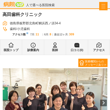
病院なび
人で選べる医院検索
高田歯科クリニック
徳島県板野郡北島町鯛浜西ノ須34-4
歯科
小児歯科
※
11
8
309
アクセス数
7月
:
6月
:
過去12ヶ月:
医院トップ
診療案内
医師
口コミ(
0
)
アクセス
医療機関からの
メッセージあり