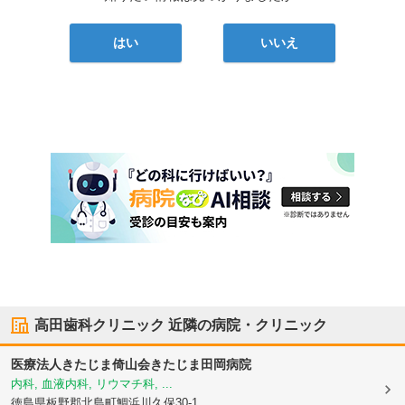
はい
いいえ
高田歯科クリニック
近隣の病院・クリニック
医療法人きたじま倚山会
きたじま田岡病院
内科, 血液内科, リウマチ科, ...
徳島県板野郡北島町
鯛浜川久保30-1