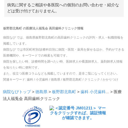
病気に関するご相談や各医院への個別のお問い合わせ・紹介な
どは受け付けておりません。
板野郡北島町
の
医療法人福兎会 高田歯科クリニック
情報
病院なび では、
徳島県
板野郡北島町
の
高田歯科クリニック
の
評判・求人・転職
情報を
掲載しています。
病院なび では市区町村別/診療科目別に病院・医院・薬局を探せるほか、予約ができる
医療機関や、キーワードでの検索も可能です。
病院を探したい時、診療時間を調べたい時、医師求人や看護師求人、薬剤師求人情報
を知りたい時に便利です。
また、役立つ医療コラムなども掲載していますので、是非ご覧になってください。
関連キーワード:
歯科 / 小児歯科 / 徳島県 / 板野郡北島町 / クリニック / かかりつけ
病院なびトップ
>
徳島県
>
板野郡北島町
>
歯科
小児歯科
... >
医療
法人福兎会 高田歯科クリニック