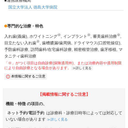
連携医療機関
国立大学法人 徳島大学病院
専門的な治療・特色
※
※
※
入れ歯(義歯)
ホワイトニング
インプラント
審美歯科治療
※
目立たない入れ歯
歯槽膿漏/歯周病
ドライマウス(口腔乾燥症)
予防歯科診療
訪問歯科/在宅歯科診療
精密根管治療
歯牙移植
マ
タニティ歯科治療
「※」がつく項目は自由診療(保険適用外)、または治療内容や適用制限
により自由診療となる場合があります。
詳しく見る
本情報に関するご注意
【掲載情報に関するご注意】
機能・特徴
の項目の、
ネット予約/電話予約
は診療科・診療日時等によっては対応して
いない場合があります
詳しく見る