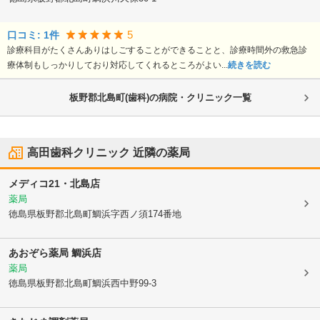
5
口コミ:
1
件
診療科目がたくさんありはしごすることができることと、診療時間外の救急診
療体制もしっかりしており対応してくれるところがよい...
続きを読む
板野郡北島町(歯科)の病院・クリニック一覧
高田歯科クリニック
近隣の薬局
メディコ21・北島店
薬局
徳島県板野郡北島町
鯛浜字西ノ須174番地
あおぞら薬局 鯛浜店
薬局
徳島県板野郡北島町
鯛浜西中野99-3