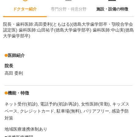
ドクター紹介
専門分野・得意分野
施設・設備の特徴
院長・歯科医師:高田委利(ともはる)(徳島大学歯学部卒・顎咬合学会
認定医) 歯科医師:山田祐子(徳島大学歯学部卒) 歯科医師:中山実(徳島
大学歯学部卒)
医師紹介
院長
高田 委利
機能・特徴
ネット受付(初診)
電話予約(初診/再診)
女性医師(常勤)
キッズス
ペース
クレジットカード
駐車場(無料)
バリアフリー
感染予防
対策
地域医療連携体制あり