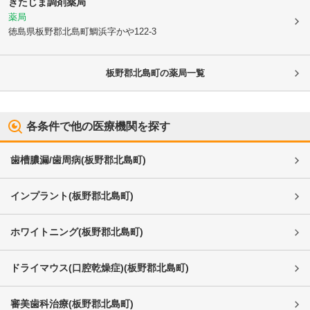
きたじま調剤薬局
薬局
徳島県板野郡北島町
鯛浜字かや122-3
板野郡北島町
の薬局一覧
各条件で他の医療機関を探す
歯槽膿漏/歯周病
(
板野郡北島町
)
インプラント
(
板野郡北島町
)
ホワイトニング
(
板野郡北島町
)
ドライマウス(口腔乾燥症)
(
板野郡北島町
)
審美歯科治療
(
板野郡北島町
)