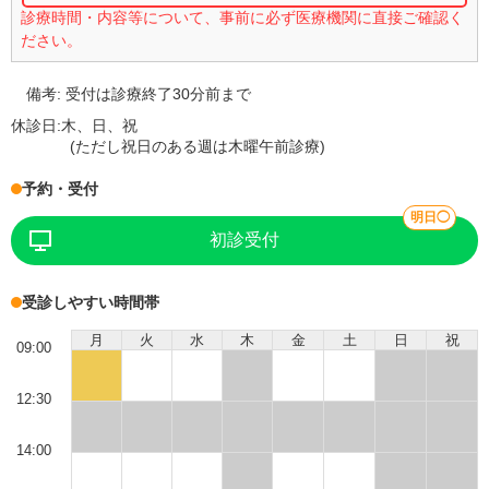
診療時間・内容等について、事前に必ず医療機関に直接ご確認く
ださい。
備考:
受付は診療終了30分前まで
休診日:
木、日、祝
(ただし祝日のある週は木曜午前診療)
予約・受付
明日◯
初診受付
受診しやすい時間帯
月
火
水
木
金
土
日
祝
09:00
12:30
14:00