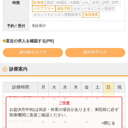
特徴
駐車場
英語
外国語
大病院
がん
在宅
訪問
DPC
バリアフリー
感染予防
セカンドオピニオン受診可
セカンドオピニオン情報提供可
地域連携
予約 / 受付
初診受付
直近の求人を確認する
[PR]
歯科衛生士の方
歯科助手の方
診療案内
診療時間
月
火
水
木
金
土
日
祝
●
●
●
●
●
9:00
〜
12:30
●
お盆(8月中旬)は休診・休業の場合があります。来院前に必ず
14:00
〜
18:00
医療機関に直接ご確認ください。
●
●
●
●
14:00
〜
18:30
×閉じる