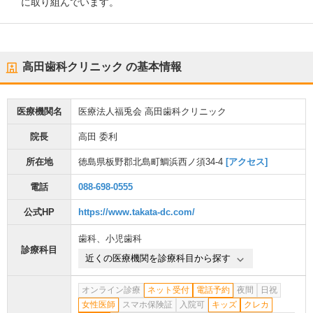
に取り組んでいます。
高田歯科クリニック
の基本情報
医療機関名
医療法人福兎会 高田歯科クリニック
院長
高田 委利
所在地
徳島県板野郡北島町鯛浜西ノ須34-4
[アクセス]
電話
088-698-0555
公式HP
https://www.takata-dc.com/
歯科
、
小児歯科
診療科目
近くの医療機関を診療科目から探す
オンライン診療
ネット受付
電話予約
夜間
日祝
女性医師
スマホ保険証
入院可
キッズ
クレカ