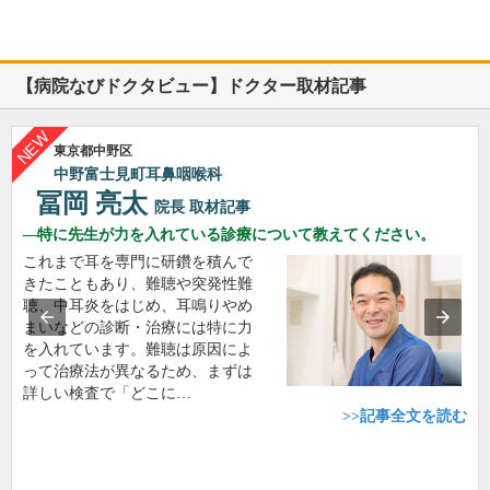
【病院なびドクタビュー】ドクター取材記事
東京都中野区
中野富士見町耳鼻咽喉科
冨岡 亮太
院長
取材記事
特に先生が力を入れている診療について教えてください。
これまで耳を専門に研鑽を積んで
きたこともあり、難聴や突発性難
聴、中耳炎をはじめ、耳鳴りやめ
まいなどの診断・治療には特に力
を入れています。難聴は原因によ
って治療法が異なるため、まずは
詳しい検査で「どこに…
>>記事全文を読む