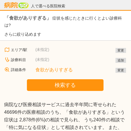
病院なび
人で選べる医院検索
「食欲がありすぎる」
症状を感じたときに行くとよい診療科
は?
さらに絞り込めます
(未指定)
エリア/駅
変更
(未指定)
診療科目
追加
食欲がありすぎる
詳細条件
変更
検索する
病院なび医療相談サービスに過去半年間に寄せられた
46696件の医療相談のうち、「食欲がありすぎる」という
症状は 2,878件(6%)の相談で見られ、 うち240件の相談で
「特に気になる症状」として相談されています。 また、