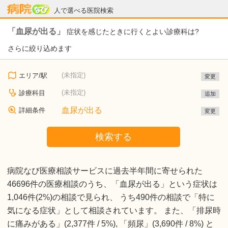
病院なび
人で選べる医院検索
「血尿が出る」
症状を感じたときに行くとよい診療科は?
さらに絞り込めます
(未指定)
エリア/駅
変更
(未指定)
診療科目
追加
血尿が出る
詳細条件
変更
検索する
病院なび医療相談サービスに過去半年間に寄せられた
46696件の医療相談のうち、「血尿が出る」という症状は
1,046件(2%)の相談で見られ、 うち490件の相談で「特に
気になる症状」として相談されています。 また、「排尿時
に痛みがある」(2,377件 / 5%), 「頻尿」(3,690件 / 8%) と