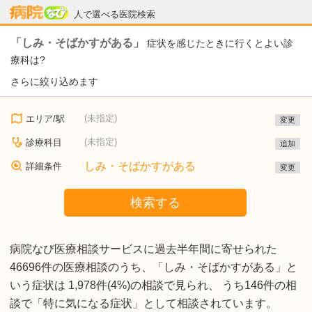
病院なび
人で選べる医院検索
「しみ・そばかすがある」
症状を感じたときに行くとよい診
療科は?
さらに絞り込めます
(未指定)
エリア/駅
変更
(未指定)
診療科目
追加
しみ・そばかすがある
詳細条件
変更
検索する
病院なび医療相談サービスに過去半年間に寄せられた
46696件の医療相談のうち、「しみ・そばかすがある」と
いう症状は 1,978件(4%)の相談で見られ、 うち146件の相
談で「特に気になる症状」として相談されています。