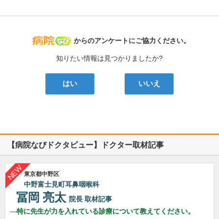
病院なび
からのアンケートにご協力ください。
知りたい情報は見つかりましたか?
はい
いいえ
【病院なびドクタビュー】ドクター取材記事
東京都中野区
中野富士見町耳鼻咽喉科
冨岡 亮太
院長
取材記事
特に先生が力を入れている診療について教えてください。