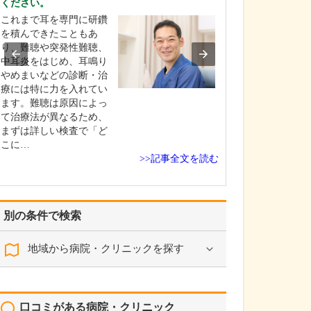
ください。
せください。
これまで耳を専門に研鑽
地域的にもご高
を積んできたこともあ
増えていますの
り、難聴や突発性難聴、
者の「転倒防止
中耳炎をはじめ、耳鳴り
したいと考えて
やめまいなどの診断・治
最近は、70～80
療には特に力を入れてい
も気持ちが若く
ます。難聴は原因によっ
すが、やはり高
て治療法が異なるため、
とちょっとした
まずは詳しい検査で「ど
頭を打ったり骨
こに…
>>記事全文を読む
別の条件で検索
地域から病院・クリニックを探す
口コミがある病院・クリニック