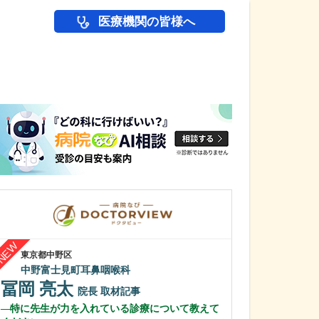
医療機関の皆様へ
医師(ドクター)の
東京都中野区
埼玉県川越市
中野富士見町耳鼻咽喉科
ハヤカワクリニ
冨岡 亮太
早川 佳彦
院長
取材記事
特に先生が力を入れている診療について教えて
今後、力を入れ