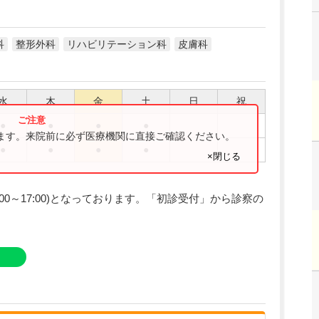
科
整形外科
リハビリテーション科
皮膚科
水
木
金
土
日
祝
●
●
●
●
ります。来院前に必ず医療機関に直接ご確認ください。
●
●
●
●
×閉じる
00～17:00)となっております。「初診受付」から診察の