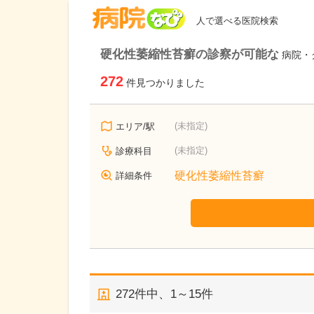
病院なび
人で選べる医院検索
硬化性萎縮性苔癬の診察が可能な
病院・
272
件見つかりました
(未指定)
エリア/駅
(未指定)
診療科目
硬化性萎縮性苔癬
詳細条件
272
件中、
1～15件