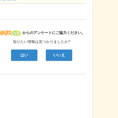
病院なび
からのアンケートにご協力ください。
知りたい情報は見つかりましたか?
はい
いいえ