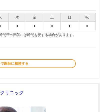
水
木
金
土
日
祝
●
●
●
●
●
●
夜時間帯の回答には時間を要する場合があります。
料で医師に相談する
クリニック