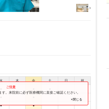
水
木
金
土
日
祝
●
●
●
ります。来院前に必ず医療機関に直接ご確認ください。
●
●
×閉じる
●
●