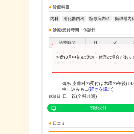
診療科目
内科
消化器内科
糖尿病内科
循環器内
診療/受付時間・休診日
診療時間
月
火
9:00～12:00
●
●
お盆(8月中旬)は休診・休業の場合があ
14:00～17:30
●
●
皮膚科の受付は木曜の午後(14:
備考:
申し込みも...(
続きを読む
)
日、祝(全科共通)
休診日:
初診受付
口コミ