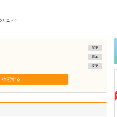
クリニック
変更
追加
変更
検索する
千葉県君津市
鈴木病院
鈴木 研也
院長
取材記事
貴院の特長や力を入れている診療を教えてくだ