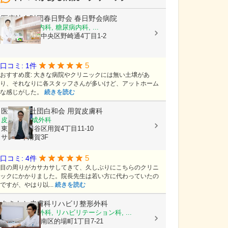
医療法人財団春日野会
春日野会病院
内科, 消化器内科, 糖尿病内科, ...
兵庫県神戸市中央区野崎通4丁目1-2
5
口コミ: 1件
おすすめ度: 大きな病院やクリニックには無い土壌があ
り、それなりに各スタッフさんが多いけど、アットホーム
な感じがした。
続きを読む
医療法人社団白和会
用賀皮膚科
皮膚科, 形成外科
東京都世田谷区用賀4丁目11-10
サンエイ用賀3F
5
口コミ: 4件
目の周りがカサカサしてきて、久しぶりにこちらのクリニ
ックにかかりました。院長先生は若い方に代わっていたの
ですが、やはり以...
続きを読む
あきもと皮膚科リハビリ整形外科
皮膚科, 整形外科, リハビリテーション科, ...
広島県広島市南区的場町1丁目7-21