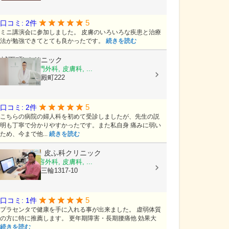
5
口コミ: 2件
ミニ講演会に参加しました。 皮膚のいろいろな疾患と治療
法が勉強できてとても良かったです。
続きを読む
城下町Lクリニック
乳腺外科, 肛門外科, 皮膚科, ...
島根県松江市殿町222
5
口コミ: 2件
こちらの病院の婦人科を初めて受診しましたが、先生の説
明も丁寧で分かりやすかったです。また私自身 痛みに弱い
ため、今まで他...
続きを読む
ひなた形成・皮ふ科クリニック
形成外科, 美容外科, 皮膚科, ...
長野県長野市三輪1317-10
5
口コミ: 1件
プラセンタで健康を手に入れる事が出来ました。 虚弱体質
の方に特に推薦します。 更年期障害・長期腰痛他 効果大
続きを読む