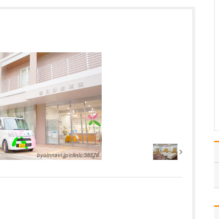
さい。
当院は、代々この地域に
密着して、住民の方々の
健康維持や健康増進のた
めに力を尽くしてきまし
た。検査・診断を含めた
初期診療、生活習慣病の
治療・管理、予防接種、
健康診断、がん検診も含
めて患者さんのニーズに
応…
>>記事全文を読む