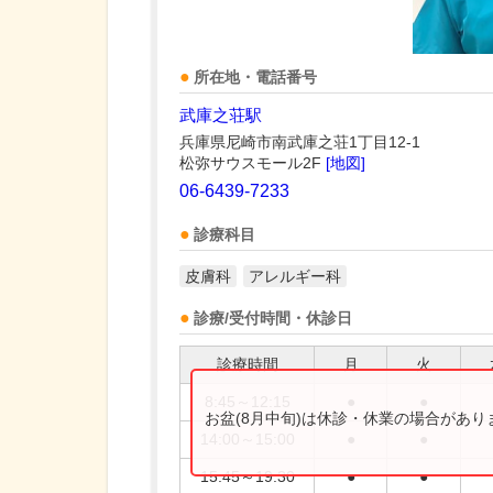
所在地・電話番号
武庫之荘駅
兵庫県尼崎市南武庫之荘1丁目12-1
松弥サウスモール2F
[地図]
06-6439-7233
診療科目
皮膚科
アレルギー科
診療/受付時間・休診日
診療時間
月
火
8:45～12:15
●
●
お盆(8月中旬)は休診・休業の場合があ
14:00～15:00
●
●
15:45～19:30
●
●