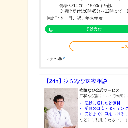
※14:00～15:00(予約診)
備考:
※初診受付は8時45分～12時まで、1
木、日、祝、年末年始
休診日:
初診受付
こ
※
アクセス数
【24h】
病院なび医療相談
病院なび公式サービス
症状や受診について医師に
症状に適した診療科
受診の目安・タイミン
受診までに気をつける
などにご利用ください。（