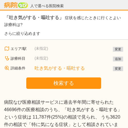
病院なび
人で選べる医院検索
「吐き気がする・嘔吐する」
症状を感じたときに行くとよい
診療科は?
さらに絞り込めます
(未指定)
エリア/駅
変更
(未指定)
診療科目
追加
吐き気がする・嘔吐する
詳細条件
変更
検索する
病院なび医療相談サービスに過去半年間に寄せられた
46696件の医療相談のうち、「吐き気がする・嘔吐する」
という症状は 11,787件(25%)の相談で見られ、 うち3620
件の相談で「特に気になる症状」として相談されていま