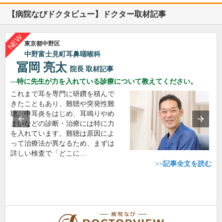
【病院なびドクタビュー】ドクター取材記事
東京都中野区
中野富士見町耳鼻咽喉科
冨岡 亮太
院長
取材記事
特に先生が力を入れている診療について教えてください。
これまで耳を専門に研鑽を積んで
きたこともあり、難聴や突発性難
聴、中耳炎をはじめ、耳鳴りやめ
まいなどの診断・治療には特に力
を入れています。難聴は原因によ
って治療法が異なるため、まずは
詳しい検査で「どこに…
>>記事全文を読む