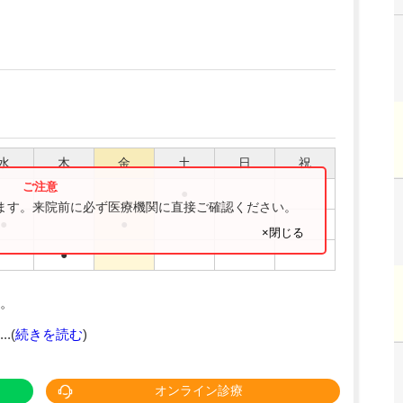
水
木
金
土
日
祝
●
ります。来院前に必ず医療機関に直接ご確認ください。
●
●
×閉じる
●
。
.(
続きを読む
)
オンライン診療