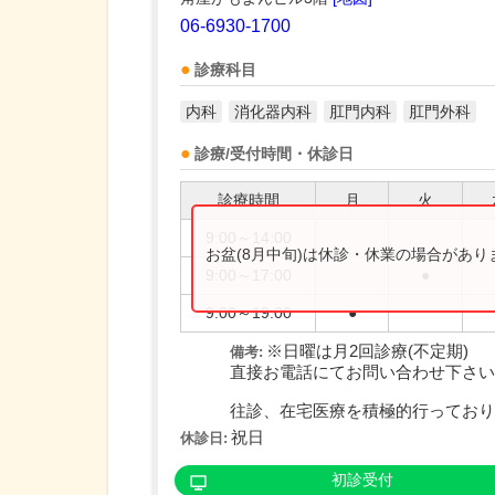
06-6930-1700
診療科目
内科
消化器内科
肛門内科
肛門外科
診療/受付時間・休診日
診療時間
月
火
9:00～14:00
お盆(8月中旬)は休診・休業の場合があ
9:00～17:00
●
9:00～19:00
●
※日曜は月2回診療(不定期)
備考:
直接お電話にてお問い合わせ下さい
往診、在宅医療を積極的行っており..
祝日
休診日:
初診受付