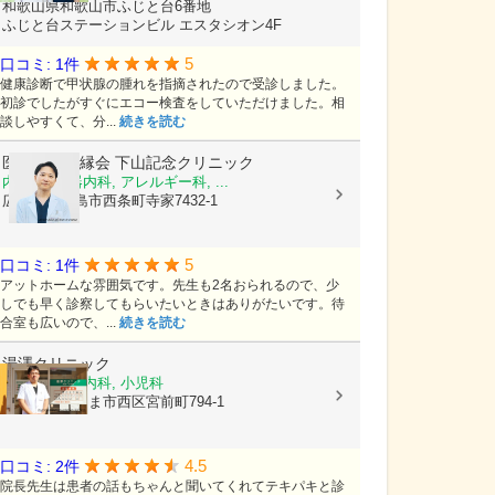
和歌山県和歌山市ふじと台6番地
ふじと台ステーションビル エスタシオン4F
5
口コミ: 1件
健康診断で甲状腺の腫れを指摘されたので受診しました。
初診でしたがすぐにエコー検査をしていただけました。相
談しやすくて、分...
続きを読む
医療法人好縁会
下山記念クリニック
内科, 呼吸器内科, アレルギー科, ...
広島県東広島市西条町寺家7432-1
5
口コミ: 1件
アットホームな雰囲気です。先生も2名おられるので、少
しでも早く診察してもらいたいときはありがたいです。待
合室も広いので、...
続きを読む
湯澤クリニック
内科, 呼吸器内科, 小児科
埼玉県さいたま市西区宮前町794-1
4.5
口コミ: 2件
院長先生は患者の話もちゃんと聞いてくれてテキパキと診