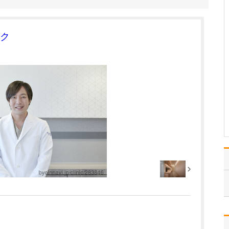
どのような透析治療が受けられるのでしょうか?
当院では、一般的な血液
透析に加え、血液ろ過透
ク
析、血液吸着、オンライ
ン血液ろ過透析、さらに
個々に適した透析液を処
方する処方透析にも対応
しています。そして腹膜
透析も含め、常に高い水
準の医療を提供していま
す…
>>記事全文を読む