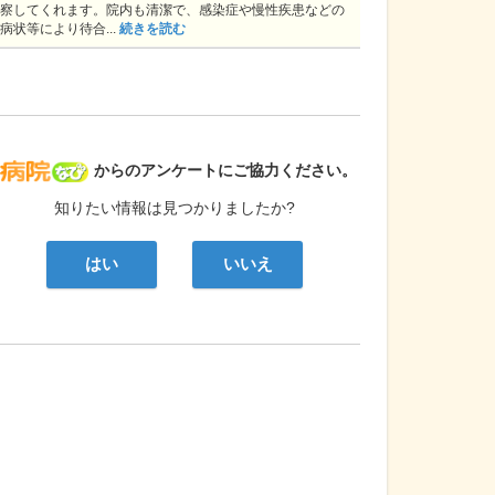
察してくれます。院内も清潔で、感染症や慢性疾患などの
病状等により待合...
続きを読む
病院なび
からのアンケートにご協力ください。
知りたい情報は見つかりましたか?
はい
いいえ