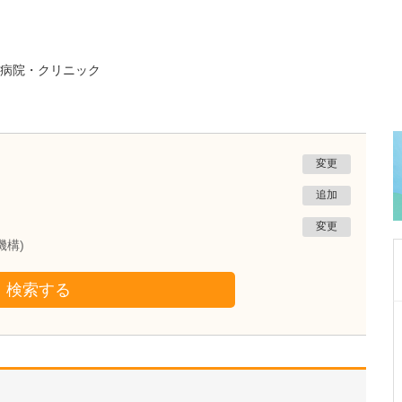
病院・クリニック
変更
追加
変更
機構)
検索する
千葉県茂原市
むなかたクリニック
宗像 昭夫
院長
取材記事
現在、90床の透析ベッドがあると伺いました。