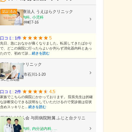
医療法人
うえはらクリニック
認証済み
内科, 消化器内科, 小児科
長野県茅野市仲町7-16
5
口コミ: 1件
先日、急におなかが痛くなりました。転居してきたばかり
で、どこの病院に行ったらよいか判らず消化器内科とあっ
たので、初めて診...
続きを読む
高橋まことクリニック
内科, 外科
神奈川県藤沢市石川1-1-20
SCビル2階
4.5
口コミ: 2件
家族でこちらの病院にかかっております。 院長先生は的確
な診断安心できる説明をしていただけるので受診後は症状
含めスッキリと...
続きを読む
医療法人誠人会
与田病院附属 ふじと台クリニ
ック
内科, 糖尿病内科, 内分泌内科, ...