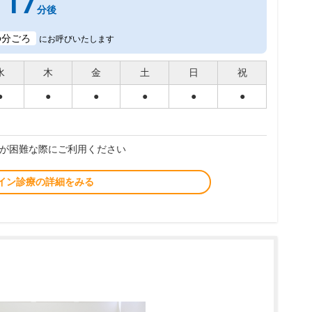
17
分後
6
分ごろ
にお呼びいたします
水
木
金
土
日
祝
●
●
●
●
●
●
が困難な際にご利用ください
イン診療の詳細をみる