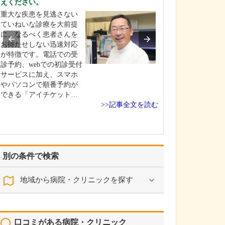
えください。
「外来診療」「
重大な疾患を見逃さない
「在宅医療」を
ていねいな診療を大前提
に、地域の方々
に、なるべく患者さんを
やかな医療を提
お待たせしない迅速対応
ることが大きな
が特徴です。電話での受
ね。まず「外来
診予約、webでの初診受付
ついてですが、
サービスに加え、スマホ
は、内科、外科
やパソコンで順番予約が
科、胃腸科、リ
できる「アイチケット…
ーション…
>>記事全文を読む
別の条件で検索
地域から病院・クリニックを探す
口コミがある病院・クリニック