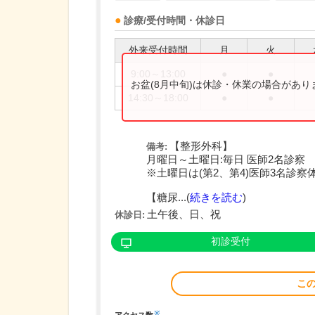
診療/受付時間・休診日
外来受付時間
月
火
9:00～13:00
●
●
お盆(8月中旬)は休診・休業の場合があ
14:30～18:00
●
●
【整形外科】
備考:
月曜日～土曜日:毎日 医師2名診察
※土曜日は(第2、第4)医師3名診察
【糖尿...(
続きを読む
)
土午後、日、祝
休診日:
初診受付
こ
※