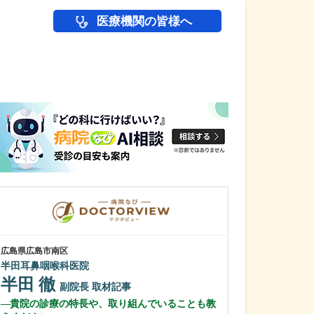
医療機関の皆様へ
医師(ドクター)の
広島県広島市南区
広島県広島市南区
半田耳鼻咽喉科医院
塩田病院
半田 徹
塩田 仁彦
副院長
取材記事
貴院の診療の特長や、取り組んでいることも教
医院の特長を教