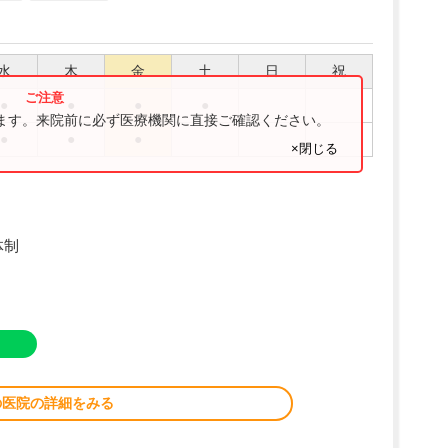
水
木
金
土
日
祝
●
●
●
●
ります。来院前に必ず医療機関に直接ご確認ください。
●
●
●
×閉じる
体制
の医院の詳細をみる