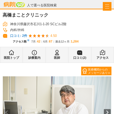
病院なび
人で選べる医院検索
高橋まことクリニック
神奈川県藤沢市石川1-1-20 SCビル2階
内科
外科
口コミ:
2
件
4.50
※
42
87
1,284
アクセス数
7月
:
6月
:
過去12ヶ月:
医院トップ
診療案内
医師
口コミ(
2
)
アクセス
医療機関からの
メッセージあり