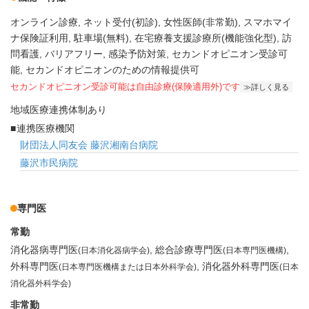
オンライン診療
ネット受付(初診)
女性医師(非常勤)
スマホマイ
ナ保険証利用
駐車場(無料)
在宅療養支援診療所(機能強化型)
訪
問看護
バリアフリー
感染予防対策
セカンドオピニオン受診可
能
セカンドオピニオンのための情報提供可
セカンドオピニオン受診可能
は自由診療(保険適用外)です
詳しく見る
地域医療連携体制あり
連携医療機関
財団法人同友会 藤沢湘南台病院
藤沢市民病院
専門医
常勤
消化器病専門医
総合診療専門医
(日本消化器病学会)
(日本専門医機構)
外科専門医
消化器外科専門医
(日本専門医機構または日本外科学会)
(日本
消化器外科学会)
非常勤