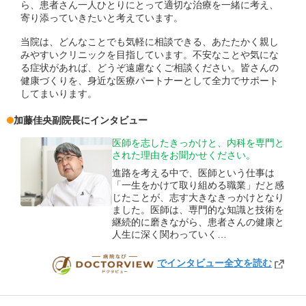
ら、患者さん一人ひとりにとって適切な治療を一緒に考え、
寄り添っていきたいと考えています。
当院は、どんなことでも気軽に相談できる、あたたかく親し
みやすいクリニックを目指しています。不安なことや気にな
る症状があれば、どうぞ遠慮なくご相談ください。皆さんの
健康づくりを、身近な医療パートナーとして全力でサポート
してまいります。
加藤佳央
副院長
にインタビュー
医師を志したきっかけと、内科を専門と
された理由をお聞かせください。
進路を考える中で、医師という仕事は
「一生をかけて取り組める職業」だと感
じたことが、志す大きなきっかけとなり
ました。医師は、専門的な知識と技術を
継続的に磨きながら、患者さんの健康と
人生に深く関わっていく…
でインタビュー全文を読む
DOCTORVIEW