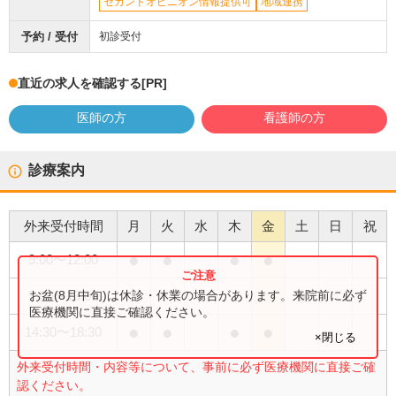
セカンドオピニオン情報提供可
地域連携
予約 / 受付
初診受付
直近の求人を確認する
[PR]
医師の方
看護師の方
診療案内
外来受付時間
月
火
水
木
金
土
日
祝
●
●
●
●
9:00
〜
12:00
●
お盆(8月中旬)は休診・休業の場合があります。来院前に必ず
9:00
〜
13:00
医療機関に直接ご確認ください。
●
●
●
●
14:30
〜
18:30
×閉じる
外来受付時間・内容等について、事前に必ず医療機関に直接ご確
認ください。