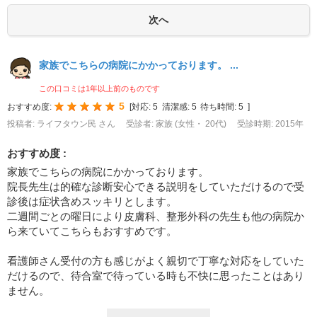
家族でこちらの病院にかかっております。 ...
この口コミは1年以上前のものです
5
おすすめ度:
[
対応:
5
清潔感:
5
待ち時間:
5
]
投稿者: ライフタウン民 さん
受診者: 家族 (女性・ 20代)
受診時期: 2015年
おすすめ度 :
家族でこちらの病院にかかっております。
院長先生は的確な診断安心できる説明をしていただけるので受
診後は症状含めスッキリとします。
二週間ごとの曜日により皮膚科、整形外科の先生も他の病院か
ら来ていてこちらもおすすめです。
看護師さん受付の方も感じがよく親切で丁寧な対応をしていた
だけるので、待合室で待っている時も不快に思ったことはあり
ません。