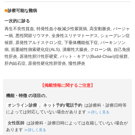
診察可能な難病
一次的に診る
再生不良性貧血
特発性血小板減少性紫斑病
高安動脈炎
バージャ
ー病
悪性関節リウマチ
全身性エリテマトーデス
シェーグレン症
候群
原発性アルドステロン症
下垂体機能低下症
パーキンソン
病
筋萎縮性側索硬化症(ALS)
潰瘍性大腸炎
クローン病
自己免疫
性肝炎
原発性胆汁性肝硬変
バット・キアリ(Budd-Chiari)症候群
肝内結石症
原発性硬化性胆管炎
慢性膵炎
【掲載情報に関するご注意】
機能・特徴
の項目の、
オンライン診療
,
ネット予約/電話予約
は診療科・診療日時等
によっては対応していない場合があります
詳しく見る
女性医師
は診療科・診療日時によっては在籍していない場合が
あります
詳しく見る