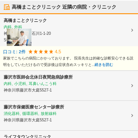
高橋まことクリニック
近隣の病院・クリニック
高橋まことクリニック
内科, 外科
神奈川県藤沢市
石川1-1-20
SCビル2階
4.5
口コミ:
2
件
家族でこちらの病院にかかっております。 院長先生は的確な診断安心できる説
明をしていただけるので受診後は症状含めスッキリと...
続きを読む
藤沢市医師会北休日夜間急病診療所
内科, 小児科, 耳鼻いんこう科
神奈川県藤沢市
大庭5527-1
藤沢市保健医療センター診療所
消化器科, 循環器科, 放射線科
神奈川県藤沢市
大庭5527-1
ライフタウンクリニック