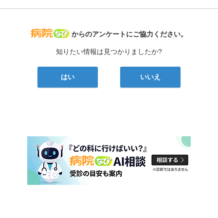
病院なび
からのアンケートにご協力ください。
知りたい情報は見つかりましたか?
はい
いいえ