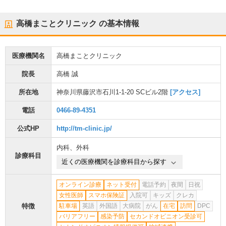
高橋まことクリニック
の基本情報
医療機関名
高橋まことクリニック
院長
高橋 誠
所在地
神奈川県藤沢市石川1-1-20 SCビル2階
[アクセス]
電話
0466-89-4351
公式HP
http://tm-clinic.jp/
内科
、
外科
診療科目
近くの医療機関を診療科目から探す
オンライン診療
ネット受付
電話予約
夜間
日祝
女性医師
スマホ保険証
入院可
キッズ
クレカ
特徴
駐車場
英語
外国語
大病院
がん
在宅
訪問
DPC
バリアフリー
感染予防
セカンドオピニオン受診可