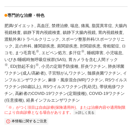
専門的な治療・特色
肥満/ダイエット
高血圧
禁煙治療
喘息
痛風
脂質異常症
大腸内
視鏡検査
鎮静下胃内視鏡検査
鎮静下大腸内視鏡
胃内視鏡検査
渡航外来/トラベルクリニック
スポーツ整形外科/スポーツクリニ
ック
足の外科
膝関節疾患
肩関節疾患
肘関節疾患
骨粗鬆症
ロ
※
※
コモ
まつ毛育毛
エピペン処方
多汗症
睡眠障害
小児喘息
いびき/睡眠時無呼吸症候群(SAS)
胃カメラを含む人間ドック
※
※
ED(勃起不全)
小児の定期予防接種
肝炎ワクチン
肺炎球菌
ワクチン(成人/高齢者)
子宮頸がんワクチン
髄膜炎菌ワクチン
イ
ンフルエンザワクチン
麻疹・風疹混合(MR)ワクチン
RSウイルス
ワクチン(60歳以上)
RSウイルスワクチン(乳幼児)
帯状疱疹ワク
チン
高齢者のCOVID-19ワクチン(定期接種)
COVID-19ワクチン
(任意接種)
経鼻インフルエンザワクチン
「※」がつく項目は自由診療(保険適用外)、または治療内容や適用制限
により自由診療となる場合があります。
詳しく見る
本情報に関するご注意