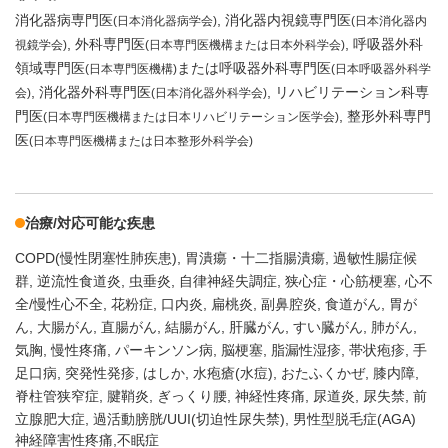
消化器病専門医
消化器内視鏡専門医
(日本消化器病学会)
(日本消化器内
外科専門医
呼吸器外科
視鏡学会)
(日本専門医機構または日本外科学会)
領域専門医
または呼吸器外科専門医
(日本専門医機構)
(日本呼吸器外科学
消化器外科専門医
リハビリテーション科専
会)
(日本消化器外科学会)
門医
整形外科専門
(日本専門医機構または日本リハビリテーション医学会)
医
(日本専門医機構または日本整形外科学会)
治療/対応可能な疾患
COPD(慢性閉塞性肺疾患)
胃潰瘍・十二指腸潰瘍
過敏性腸症候
群
逆流性食道炎
虫垂炎
自律神経失調症
狭心症・心筋梗塞
心不
全/慢性心不全
花粉症
口内炎
扁桃炎
副鼻腔炎
食道がん
胃が
ん
大腸がん
直腸がん
結腸がん
肝臓がん
すい臓がん
肺がん
気胸
慢性疼痛
パーキンソン病
脳梗塞
脂漏性湿疹
帯状疱疹
手
足口病
突発性発疹
はしか
水疱瘡(水痘)
おたふくかぜ
膝内障
脊柱管狭窄症
腱鞘炎
ぎっくり腰
神経性疼痛
尿道炎
尿失禁
前
立腺肥大症
過活動膀胱/UUI(切迫性尿失禁)
男性型脱毛症(AGA)
神経障害性疼痛,不眠症