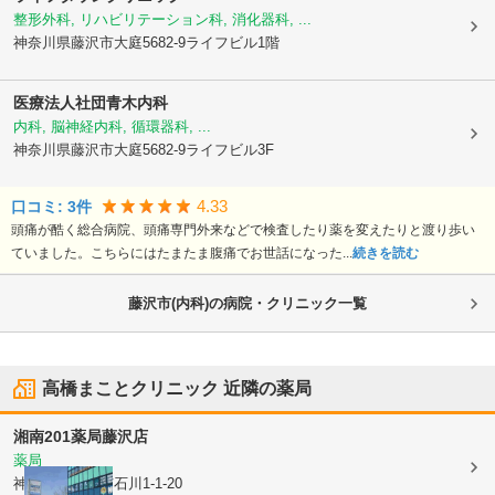
整形外科, リハビリテーション科, 消化器科, ...
神奈川県藤沢市
大庭5682-9ライフビル1階
医療法人社団青木内科
内科, 脳神経内科, 循環器科, ...
神奈川県藤沢市
大庭5682-9ライフビル3F
4.33
口コミ:
3
件
頭痛が酷く総合病院、頭痛専門外来などで検査したり薬を変えたりと渡り歩い
ていました。こちらにはたまたま腹痛でお世話になった...
続きを読む
藤沢市(内科)の病院・クリニック一覧
高橋まことクリニック
近隣の薬局
湘南201薬局藤沢店
薬局
神奈川県藤沢市
石川1-1-20