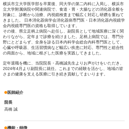
横浜市立大学医学部を卒業後、同大学の第二内科に入局し、横浜市
立大学附属病院や関連病院で、食道・胃・大腸などの消化器全般を
対象に、診断から治療、内視鏡検査まで幅広く対応し研鑽を重ねて
きました。 日本消化器病学会消化器病専門医・日本消化器内視鏡学
会内視鏡専門医の資格も取得しています。
その後、県立足柄上病院へ赴任し、副院長として地域医療に深く関
わりながら、定年まで診療を続けました。足柄上病院では、専門分
野にとどまらず、全身を診る日本内科学会総合内科専門医として、
心臓や呼吸器、生活習慣病など幅広い疾患に対応。専門性と総合性
の両面から、地域に根ざした医療を実践してきました。
定年退職を機に、当院院長・高橋誠先生よりお声がけをいただき、
2024年4月より副院長に就任。これまでの経験を活かし、地域の皆
さまの健康を支える医療に引き続き貢献してまいります。
医師紹介
院長
高橋 誠
機能・特徴