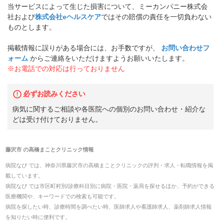
当サービスによって生じた損害について、ミーカンパニー株式会
社および
株式会社eヘルスケア
ではその賠償の責任を一切負わない
ものとします。
掲載情報に誤りがある場合には、お手数ですが、
お問い合わせフ
ォーム
からご連絡をいただけますようお願いいたします。
※お電話での対応は行っておりません
必ずお読みください
病気に関するご相談や各医院への個別のお問い合わせ・紹介な
どは受け付けておりません。
藤沢市
の
高橋まことクリニック
情報
病院なび では、
神奈川県
藤沢市
の
高橋まことクリニック
の
評判・求人・転職
情報を掲
載しています。
病院なび では市区町村別/診療科目別に病院・医院・薬局を探せるほか、予約ができる
医療機関や、キーワードでの検索も可能です。
病院を探したい時、診療時間を調べたい時、医師求人や看護師求人、薬剤師求人情報
を知りたい時に便利です。