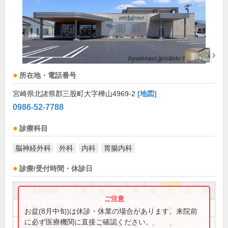
所在地・電話番号
宮崎県北諸県郡三股町大字樺山4969-2
[地図]
0986-52-7788
診療科目
脳神経外科
外科
内科
胃腸内科
診療/受付時間・休診日
診療時間
月
火
水
木
金
土
日
祝
8:30～12:30
●
●
●
●
●
お盆(8月中旬)は休診・休業の場合があります。来院前
に必ず医療機関に直接ご確認ください。
13:30～17:30
●
●
●
●
●