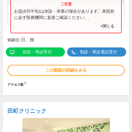
9:00～12:00
●
●
●
●
●
●
お盆(8月中旬)は休診・休業の場合があります。来院前
に必ず医療機関に直接ご確認ください。
16:00～19:00
●
●
●
●
×閉じる
日、祝
休診日:
初診・再診受付
初診・再診電話受付
この医院の詳細をみる
※
アクセス数
田町クリニック