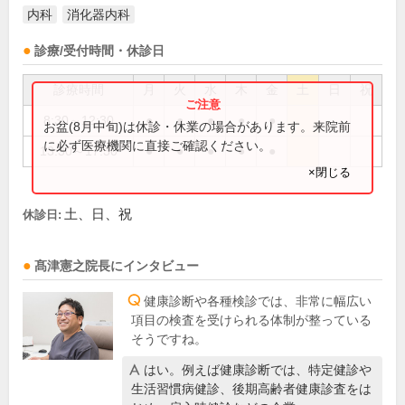
内科
消化器内科
診療/受付時間・休診日
診療時間
月
火
水
木
金
土
日
祝
8:30～12:30
●
●
●
●
●
お盆(8月中旬)は休診・休業の場合があります。来院前
に必ず医療機関に直接ご確認ください。
13:30～17:30
●
●
●
●
●
×閉じる
土、日、祝
休診日:
髙津憲之
院長
にインタビュー
健康診断や各種検診では、非常に幅広い
項目の検査を受けられる体制が整っている
そうですね。
はい。例えば健康診断では、特定健診や
生活習慣病健診、後期高齢者健康診査をは