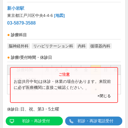
新小岩駅
東京都江戸川区中央4-4-6
[地図]
03-5879-3588
診療科目
脳神経外科
リハビリテーション科
内科
循環器内科
診療/受付時間・休診日
診療時間
月
火
水
木
金
土
日
祝
9:00～12:00
●
お盆(8月中旬)は休診・休業の場合があります。来院前
に必ず医療機関に直接ご確認ください。
9:00～18:30
●
●
●
●
●
×閉じる
日、祝、第3・5土曜
休診日:
初診・再診受付
初診・再診電話受付