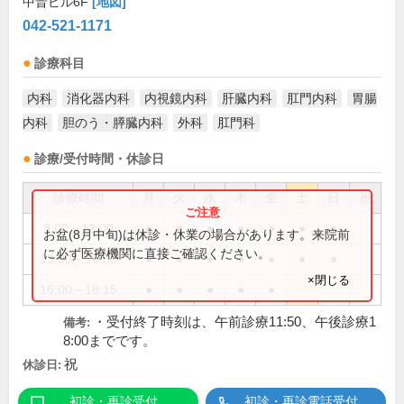
中晋ビル6F
[地図]
042-521-1171
診療科目
内科
消化器内科
内視鏡内科
肝臓内科
肛門内科
胃腸
内科
胆のう・膵臓内科
外科
肛門科
診療/受付時間・休診日
診療時間
月
火
水
木
金
土
日
祝
9:00～12:00
●
●
●
●
●
●
●
お盆(8月中旬)は休診・休業の場合があります。来院前
に必ず医療機関に直接ご確認ください。
13:00～16:00
●
●
●
●
●
●
●
×閉じる
16:00～18:15
●
●
●
●
●
・受付終了時刻は、午前診療11:50、午後診療1
備考:
8:00までです。
祝
休診日:
初診・再診受付
初診・再診電話受付