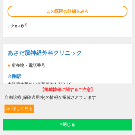
この医院の詳細をみる
※
アクセス数
あさだ脳神経外科クリニック
所在地・電話番号
金剛駅
大阪府大阪狭山市茱萸木4-372-10
【掲載情報に関するご注意】
メディカルスクエアくみの木1F
[地図]
自由診療(保険適用外)の情報が掲載されています
072-284-8110
詳しく見る
診療科目
条件変更
25
脳神経外科
予約/受付
現在地
診療/受付時間・休診日