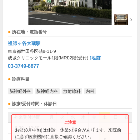
所在地・電話番号
祖師ヶ谷大蔵駅
東京都世田谷区砧8-11-9
成城クリニックモール1階(MRI)2階(受付)
[地図]
03-3749-8877
診療科目
脳神経外科
脳神経内科
放射線科
内科
診療/受付時間・休診日
外来受付時間
月
火
水
木
金
土
日
祝
8:30～12:30
●
●
●
●
お盆(8月中旬)は休診・休業の場合があります。来院前
に必ず医療機関に直接ご確認ください。
8:30～14:30
●