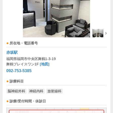
所在地・電話番号
赤坂駅
福岡県福岡市中央区舞鶴1-3-19
舞鶴プレイスワン1F
[地図]
092-753-5385
診療科目
脳神経外科
神経内科
放射線科
診療/受付時間・休診日
診療時間
月
火
水
木
金
土
日
祝