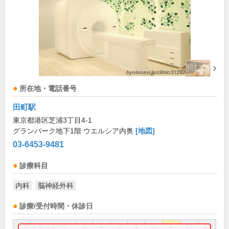
所在地・電話番号
田町駅
東京都港区芝浦3丁目4-1
グランパーク地下1階 ウエルシア内奥
[地図]
03-6453-9481
診療科目
内科
脳神経外科
診療/受付時間・休診日
外来受付時間
月
火
水
木
金
土
日
祝