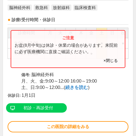
脳神経外科
救急科
放射線科
臨床検査科
診療/受付時間・休診日
診療時間
月
火
水
木
金
土
日
祝
9:00～17:00
●
●
●
お盆(8月中旬)は休診・休業の場合があります。来院前
に必ず医療機関に直接ご確認ください。
9:00～19:00
●
●
●
●
●
×閉じる
脳神経外科
備考:
月、火、金:9:00～12:00 16:00～19:00
土、日:9:00～12:00...(
続きを読む
)
1月1日
休診日:
初診・再診受付
この医院の詳細をみる