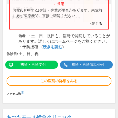
9:00～12:45
●
●
●
●
●
お盆(8月中旬)は休診・休業の場合があります。来院前
に必ず医療機関に直接ご確認ください。
14:00～17:30
●
●
●
●
●
×閉じる
・土、日、祝日も、臨時で開院していることが
備考:
あります。詳しくはホームページをご覧ください。
・予防接種...(
続きを読む
)
土、日、祝
休診日:
初診・再診受付
初診・再診電話受付
この医院の詳細をみる
※
アクセス数
あつたモール総合クリニック