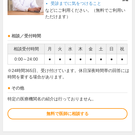
受診までに気をつけること
などにご利用ください。（無料でご利用い
ただけます）
相談／受付時間
相談受付時間
月
火
水
木
金
土
日
祝
0:00～24:00
●
●
●
●
●
●
●
●
※24時間365日、受け付けています。休日深夜時間帯の回答には
時間を要する場合があります。
その他
特定の医療機関名の紹介は行っておりません。
無料で医師に相談する