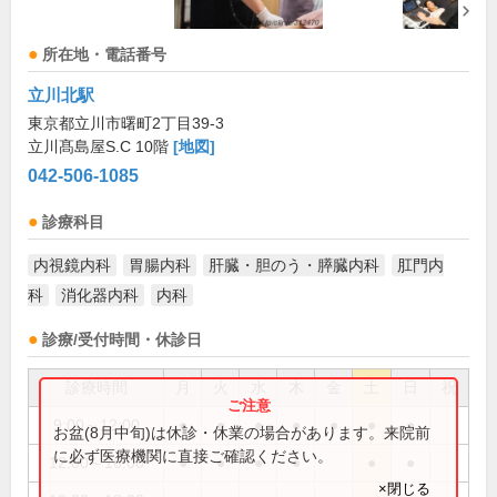
所在地・電話番号
立川北駅
東京都立川市曙町2丁目39-3
立川髙島屋S.C 10階
[地図]
042-506-1085
診療科目
内視鏡内科
胃腸内科
肝臓・胆のう・膵臓内科
肛門内
科
消化器内科
内科
診療/受付時間・休診日
診療時間
月
火
水
木
金
土
日
祝
9:00～12:00
●
●
●
●
●
●
●
お盆(8月中旬)は休診・休業の場合があります。来院前
に必ず医療機関に直接ご確認ください。
12:00～16:00
●
●
●
●
●
●
×閉じる