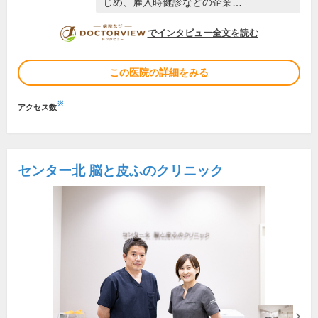
じめ、雇入時健診などの企業…
DOCTORVIEW
でインタビュー全文を読む
この医院の詳細をみる
※
アクセス数
センター北 脳と皮ふのクリニック