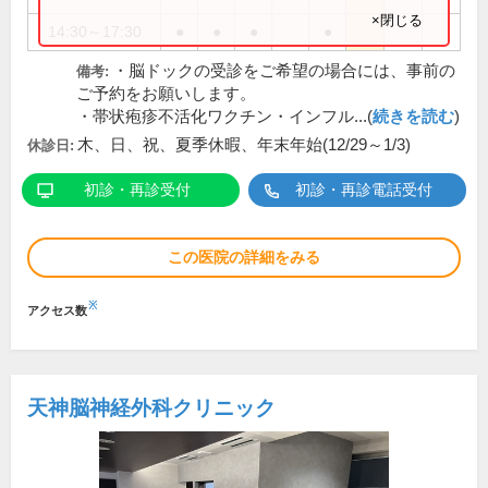
×閉じる
14:30～17:30
●
●
●
●
・脳ドックの受診をご希望の場合には、事前の
備考:
ご予約をお願いします。
・帯状疱疹不活化ワクチン・インフル...(
続きを読む
)
木、日、祝、夏季休暇、年末年始(12/29～1/3)
休診日:
初診・再診受付
初診・再診電話受付
この医院の詳細をみる
※
アクセス数
天神脳神経外科クリニック