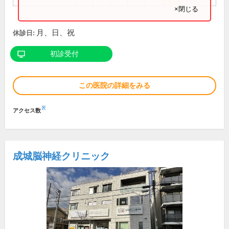
×閉じる
月、日、祝
休診日:
初診受付
この医院の詳細をみる
※
アクセス数
成城脳神経クリニック