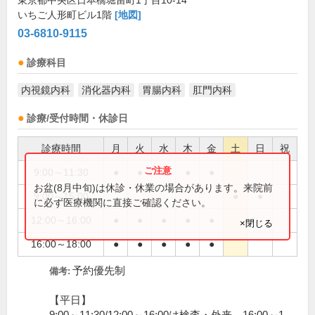
東京都中央区日本橋堀留町1丁目10-14
いちご人形町ビル1階
[地図]
03-6810-9115
診療科目
内視鏡内科
消化器内科
胃腸内科
肛門内科
診療/受付時間・休診日
診療時間
月
火
水
木
金
土
日
祝
9:00～11:30
●
●
●
●
●
お盆(8月中旬)は休診・休業の場合があります。来院前
9:00～15:00
●
●
に必ず医療機関に直接ご確認ください。
12:00～16:00
●
●
●
●
●
×閉じる
16:00～18:00
●
●
●
●
●
予約優先制
備考:
【平日】