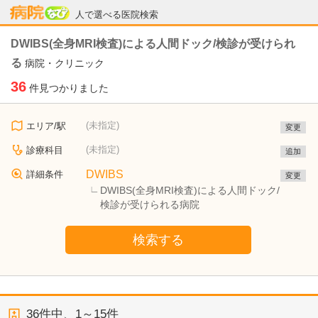
病院なび
人で選べる医院検索
DWIBS(全身MRI検査)による人間ドック/検診が受けられ
る
病院・クリニック
36
件見つかりました
(未指定)
エリア/駅
変更
(未指定)
診療科目
追加
DWIBS
詳細条件
変更
DWIBS(全身MRI検査)による人間ドック/
検診が受けられる病院
検索する
36
件中、
1～15件