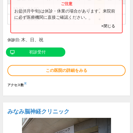
10:00～14:00
●
●
●
●
●
お盆(8月中旬)は休診・休業の場合があります。来院前
に必ず医療機関に直接ご確認ください。
15:00～19:00
●
●
●
●
●
×閉じる
木、日、祝
休診日:
初診受付
この医院の詳細をみる
※
アクセス数
みなみ脳神経クリニック