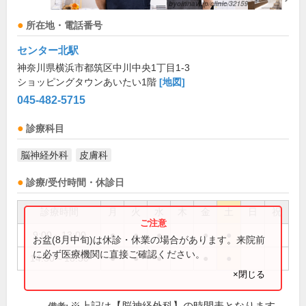
所在地・電話番号
センター北駅
神奈川県横浜市都筑区中川中央1丁目1-3
ショッピングタウンあいたい1階
[地図]
045-482-5715
診療科目
脳神経外科
皮膚科
診療/受付時間・休診日
診療時間
月
火
水
木
金
土
日
祝
9:00～13:00
●
●
●
●
●
お盆(8月中旬)は休診・休業の場合があります。来院前
に必ず医療機関に直接ご確認ください。
14:30～18:30
●
●
●
●
●
×閉じる