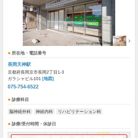
所在地・電話番号
長岡天神駅
京都府長岡京市長岡2丁目1-3
ガラシャビル101
[地図]
075-754-6522
診療科目
脳神経外科
神経内科
リハビリテーション科
診療/受付時間・休診日
診療時間
月
火
水
木
金
土
日
祝