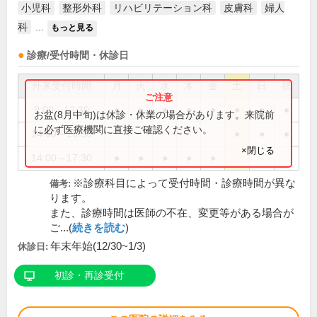
小児科
整形外科
リハビリテーション科
皮膚科
婦人
科
...
もっと見る
診療/受付時間・休診日
外来受付時間
月
火
水
木
金
土
日
祝
9:00～12:30
●
●
●
●
●
●
●
●
お盆(8月中旬)は休診・休業の場合があります。来院前
に必ず医療機関に直接ご確認ください。
14:00～16:30
●
●
●
×閉じる
14:00～17:30
●
●
●
●
●
※診療科目によって受付時間・診療時間が異な
備考:
ります。
また、診療時間は医師の不在、変更等がある場合が
ご...(
続きを読む
)
年末年始(12/30~1/3)
休診日:
初診・再診受付