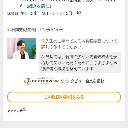
9:00～11:30/12:00～16:00は検査・外来、16:00～1
8:...(
続きを読む
)
第1・3水、第1・2・3・5日、祝
休診日:
石岡充彬
院長
にインタビュー
先生のご専門である内視鏡検査について
詳しく教えてください。
当院では、苦痛の少ない内視鏡検査を安
心して受けいただくために、さまざまな医
療設備や環境を整えています…
DOCTORVIEW
でインタビュー全文を読む
この医院の詳細をみる
※
アクセス数