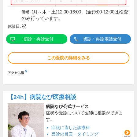
16:00～18:00
●
●
●
●
(月～木・土)12:00-16:00、(金)9:00-12:00は検査
備考:
のみ行っています。
祝
休診日:
初診・再診受付
初診・再診電話受付
この医院の詳細をみる
※
アクセス数
【24h】
病院なび医療相談
病院なび公式サービス
症状や受診について医師に相談ができま
す。
症状に適した診療科
受診の目安・タイミング