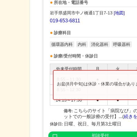
所在地・電話番号
岩手県盛岡市中ノ橋通1丁目7-13
[地図]
019-653-6811
診療科目
循環器内科
内科
消化器科
呼吸器科
診療/受付時間・休診日
外来受付時間
月
火
8:55～11:30
●
●
お盆(8月中旬)は休診・休業の場合があ
8:55～12:30
14:15～17:30
●
●
こちらのサイト「病院なび」
備考:
ットでの一般診療の受付】...(
続き
日曜、祝日、毎月第3土曜日
休診日:
初診受付