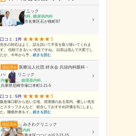
おおくまクリニック
内科, 循環器内科, 糖尿病内科
愛知県名古屋市名東区石が根町87
5
口コミ: 1件
先生の対応はよく、話を訊いて不安を取り除いてくれま
す。 信頼できるいい先生ですね。 以前は混んで大変でし
たが、今年から予...
続きを読む
医療法人社団 絆永会
兵頭内科眼科・
認証済み
ハートクリニック
内科, 眼科, 循環器内科, ...
兵庫県尼崎市塚口本町1-21-5
5
口コミ: 5件
阪急塚口駅から近い立地、清潔感のある室内、優しい先生
とスタッフさんなど、総合しておすすめ評価を5にしまし
た。睡眠外来をイ...
続きを読む
とみさわクリニック
認証済み
内科, 循環器内科
兵庫県神戸市垂水区つつじが丘2-21-15