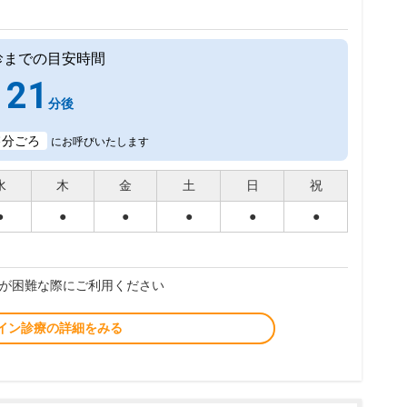
診までの目安時間
21
分後
3
分ごろ
にお呼びいたします
水
木
金
土
日
祝
●
●
●
●
●
●
が困難な際にご利用ください
イン診療の詳細をみる