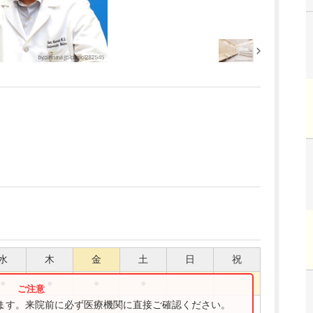
水
木
金
土
日
祝
●
●
●
●
ります。来院前に必ず医療機関に直接ご確認ください。
●
●
●