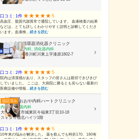
5
口コミ: 1件
高血圧、脂質代謝異常で通院しています。 血液検査の結果
などは、とても詳しくわかりやすく説明と診断してくださ
います。血液検...
続きを読む
のむら内科循環器消化器クリニック
内科, 循環器内科, 消化器内科
香川県高松市香川町川東上字漆原1802-7
5
口コミ: 2件
院内は清潔感があり、スタッフの皆さんは親切できびきび
していました。 ここは、大病院に勝るとも劣らない最新の
医療設備や情報...
続きを読む
おおや内科ハートクリニック
認証済み
内科, 循環器内科
大阪府大阪市城東区今福東3丁目10-18
スギタ今福北ハイツ1階
5
口コミ: 1件
10年来の悩みが解決した。 薬を飲んでも時折170、180有