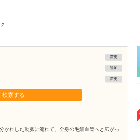
ック
変更
追加
変更
検索する
新潟県上越市
菅谷ウイメンズクリニック
菅谷 進
院長
取材記事
分かれした動脈に流れて、全身の毛細血管へと広がっ
貴院の特長を教えてください。