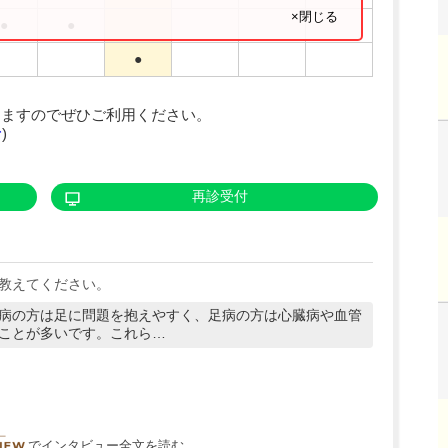
×閉じる
●
●
●
りますのでぜひご利用ください。
む
)
再診受付
教えてください。
病の方は足に問題を抱えやすく、足病の方は心臓病や血管
ことが多いです。これら…
DOCTORVIEW
でインタビュー全文を読む