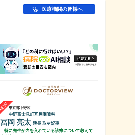
医療機関の皆様へ
医師(ドクター)の
東京都中野区
栃木県大田原市
中野富士見町耳鼻咽喉科
井上眼科医院
冨岡 亮太
井上 直紀
院長
取材記事
特に先生が力を入れている診療について教えて
どのような患者