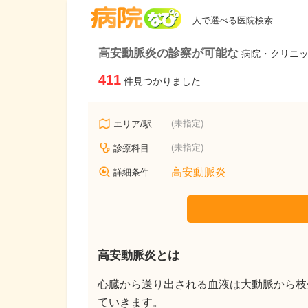
病院なび
人で選べる医院検索
高安動脈炎の診察が可能な
病院・クリニ
411
件見つかりました
(未指定)
エリア/駅
(未指定)
診療科目
高安動脈炎
詳細条件
高安動脈炎とは
心臓から送り出される血液は大動脈から枝
ていきます。