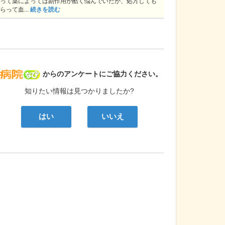
って薬によっては副作用が酷く悩んでいたが、処方しても
らって血...
続きを読む
病院なび
からのアンケートにご協力ください。
知りたい情報は見つかりましたか?
はい
いいえ