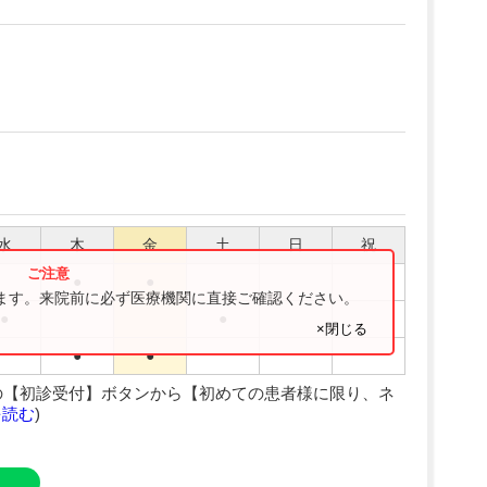
水
木
金
土
日
祝
●
●
ります。来院前に必ず医療機関に直接ご確認ください。
●
●
×閉じる
●
●
の【初診受付】ボタンから【初めての患者様に限り、ネ
を読む
)