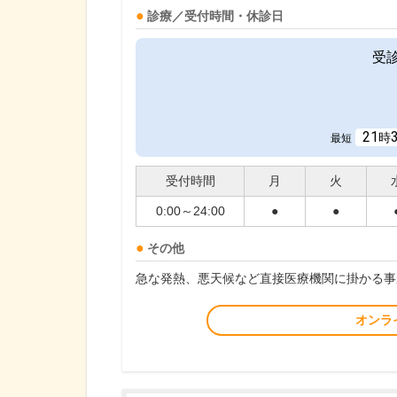
診療／受付時間・休診日
受
21
時
最短
受付時間
月
火
0:00～24:00
●
●
その他
急な発熱、悪天候など直接医療機関に掛かる事
オンラ