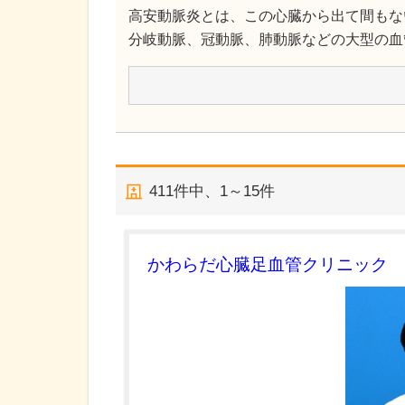
高安動脈炎とは、この心臓から出て間もな
分岐動脈、冠動脈、肺動脈などの大型の血
411
件中、
1～15件
かわらだ心臓足血管クリニック