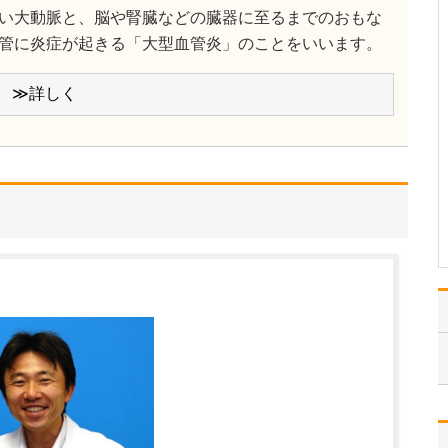
当院では、不妊検査やタ
い大動脈と、脳や腎臓などの臓器に至るまでのおもな
イミング指導、人工授精
管に炎症が起きる「大型血管炎」のことをいいます。
などの「一般不妊治療」
や、体外受精、顕微授精
などの「生殖補助医療」
≫詳しく
まで幅広く対応している
ので、患者さんの状況や
希望に応じ、多くの選択
肢を提供できることが強
み…
>>記事全文を読む