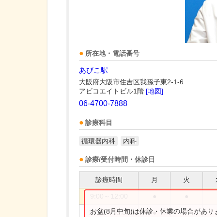
所在地・電話番号
あびこ駅
大阪府大阪市住吉区我孫子東2-1-6
アビコエイトビル1階
[地図]
06-4700-7888
診療科目
循環器内科
内科
診療/受付時間・休診日
診療時間
月
火
9:00～12:00
●
●
お盆(8月中旬)は休診・休業の場合があ
14:00～16:00
●