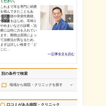
ください。
年齢層について
これまで耳を専門に研鑽
偏りなく、幅広
を積んできたこともあ
方に来院してい
り、難聴や突発性難聴、
います。主訴と
中耳炎をはじめ、耳鳴り
大人は白内障や
やめまいなどの診断・治
お子さんは近視
療には特に力を入れてい
どが多いですね
ます。難聴は原因によっ
お子さんの場合
て治療法が異なるため、
学校医を務めて
まずは詳しい検査で「ど
も…
こに…
>>記事全文を読む
別の条件で検索
地域から病院・クリニックを探す
口コミがある病院・クリニック