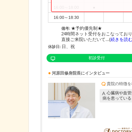
16:00～18:00
●
16:00～18:30
★予約優先制★
備考:
24時間ネット受付をおこなってお
直接ご来院いただいて...(
続きを読
日、祝
休診日:
初診受付
河原田修身
院長
にインタビュー
貴院の特徴を
心臓病や血管
病を患っている