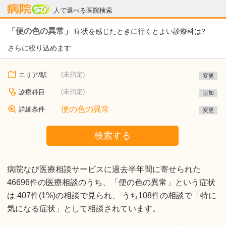
病院なび
人で選べる医院検索
「便の色の異常」
症状を感じたときに行くとよい診療科は?
さらに絞り込めます
(未指定)
エリア/駅
変更
(未指定)
診療科目
追加
便の色の異常
詳細条件
変更
検索する
病院なび医療相談サービスに過去半年間に寄せられた
46696件の医療相談のうち、「便の色の異常」という症状
は 407件(1%)の相談で見られ、 うち108件の相談で「特に
気になる症状」として相談されています。